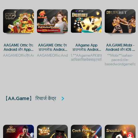
AAGAME Offic ऐप:
AAGAME Offic ऐप
AAgame App
AA.GAME:Mobi -
Android और Apple
डाउनलोड: Android
डाउनलोड: Android
Android और iOS के
पर डाउनलोड करें
और iOS प्लेटफ़ॉर्म
और iOS के लिए गेमिंग
लिए ऐप डाउनलोड गाइड
AAGAMEOfficऐप:AndroidऔरAppleडिवाइसकेलिएडाउनलोडगाइडAAGAMEOfficऐप:Androidऔ
AAGAMEOffic:AndroidऔरiOSकेलिएऑफिशियलऐपडाउनलोडगाइडAAGA
1.**AAgameAPKडाउनलोडकरें**-
**Mobi**isafast-
गाइड
प्लेटफॉर्म
आधिकारिकवेबसाइटयाविश्वसनीयस्रोतसेAAga
paced,tile-
basedwordgameforal
【AA.Game】 रिचार्ज केंद्र