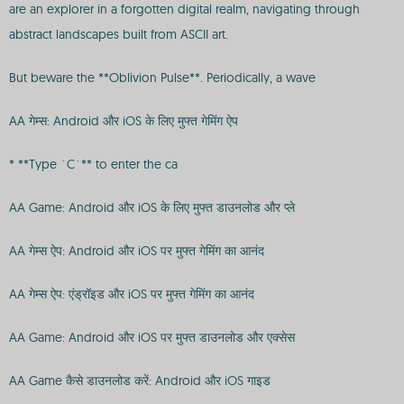
are an explorer in a forgotten digital realm, navigating through
abstract landscapes built from ASCII art.
But beware the **Oblivion Pulse**. Periodically, a wave
AA गेम्स: Android और iOS के लिए मुफ्त गेमिंग ऐप
* **Type `C`** to enter the ca
AA Game: Android और iOS के लिए मुफ्त डाउनलोड और प्ले
AA गेम्स ऐप: Android और iOS पर मुफ्त गेमिंग का आनंद
AA गेम्स ऐप: एंड्रॉइड और iOS पर मुफ्त गेमिंग का आनंद
AA Game: Android और iOS पर मुफ्त डाउनलोड और एक्सेस
AA Game कैसे डाउनलोड करें: Android और iOS गाइड