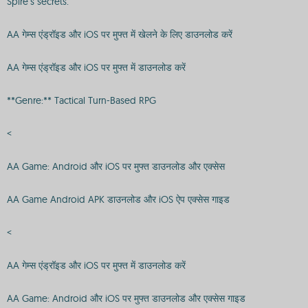
Spire’s secrets.
AA गेम्स एंड्रॉइड और iOS पर मुफ्त में खेलने के लिए डाउनलोड करें
AA गेम्स एंड्रॉइड और iOS पर मुफ्त में डाउनलोड करें
**Genre:** Tactical Turn-Based RPG
<
AA Game: Android और iOS पर मुफ्त डाउनलोड और एक्सेस
AA Game Android APK डाउनलोड और iOS ऐप एक्सेस गाइड
<
AA गेम्स एंड्रॉइड और iOS पर मुफ्त में डाउनलोड करें
AA Game: Android और iOS पर मुफ्त डाउनलोड और एक्सेस गाइड