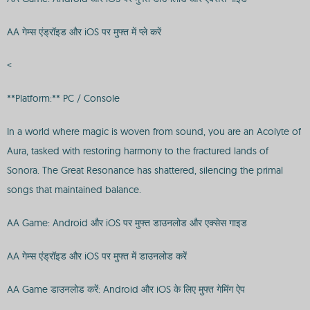
AA गेम्स एंड्रॉइड और iOS पर मुफ्त में प्ले करें
<
**Platform:** PC / Console
In a world where magic is woven from sound, you are an Acolyte of
Aura, tasked with restoring harmony to the fractured lands of
Sonora. The Great Resonance has shattered, silencing the primal
songs that maintained balance.
AA Game: Android और iOS पर मुफ्त डाउनलोड और एक्सेस गाइड
AA गेम्स एंड्रॉइड और iOS पर मुफ्त में डाउनलोड करें
AA Game डाउनलोड करें: Android और iOS के लिए मुफ्त गेमिंग ऐप