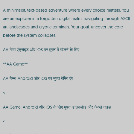
A minimalist, text-based adventure where every choice matters. You
are an explorer in a forgotten digital realm, navigating through ASCII
art landscapes and cryptic terminals. Your goal: uncover the core
before the system collapses.
AA गेम्स एंड्रॉइड और iOS पर मुफ्त में खेलने के लिए
**AA Game**
AA गेम्स: Android और iOS पर मुफ्त गेमिंग ऐप
<
AA Game: Android और iOS के लिए मुफ्त डाउनलोड और गेमप्ले गाइड
<