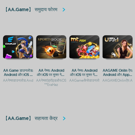
【AA.Game】 समुदाय फोरम
AA Game डाउनलोड:
AA गेम्स: Android
AA गेम्स: Android
AAGAME Onlin ऐप:
Android और iOS के
और iOS पर मुफ्त गेमिंग
और iOS पर मुफ्त गेमिंग
Android और Apple
लिए मुफ्त गेमिंग ऐप
का आनंद
ऐप्स का आनंद लें
पर एक्सेस करें
AAगेम्सडाउनलोड:AndroidऔरiOSपरमुफ्तगेमिंगएप्सAAGameएप्पडाउनलोड:AndroidऔरiOSप्लेटफ़ॉर
AAगेम्सएंड्रॉइडऔरiOSपरमुफ्तमेंप्लेकरेंAAगेम्सएंड्रॉइडऔरiOSपरमुफ्तमेंडाउनल
AAGameकैसेडाउनलोडकरें:AndroidऔरiOSगा
AAGAMEOnlinऐप:Andr
**EraHaz
【AA.Game】 सहायता केंद्र