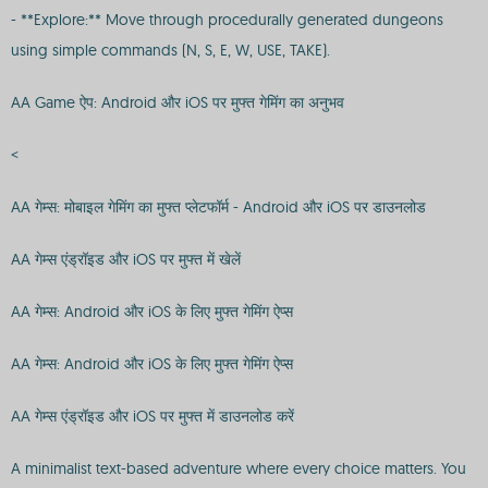
- **Explore:** Move through procedurally generated dungeons
using simple commands (N, S, E, W, USE, TAKE).
AA Game ऐप: Android और iOS पर मुफ्त गेमिंग का अनुभव
<
AA गेम्स: मोबाइल गेमिंग का मुफ्त प्लेटफॉर्म - Android और iOS पर डाउनलोड
AA गेम्स एंड्रॉइड और iOS पर मुफ्त में खेलें
AA गेम्स: Android और iOS के लिए मुफ्त गेमिंग ऐप्स
AA गेम्स: Android और iOS के लिए मुफ्त गेमिंग ऐप्स
AA गेम्स एंड्रॉइड और iOS पर मुफ्त में डाउनलोड करें
A minimalist text-based adventure where every choice matters. You