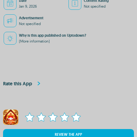
Date
Content Rating
Jan 9, 2026
Not specified
Advertisement
Not specified
Why is this app published on Uptodown?
(More information)
Rate this App
REVIEW THE APP