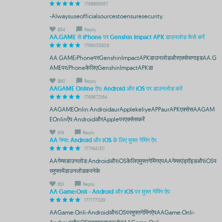
1768895657
-Alwaysuseofficialsourcestoensuresecurity.
854
Reply
AA.GAME से iPhone पर Genshin Impact APK डाउनलोड कैसे करें
1769053309
AA.GAMEiPhoneपरGenshinImpactAPKडाउनलोडऔरएक्सेसगाइडAA.G
AMEपरiPhoneकेलिएGenshinImpactAPKडा
880
Reply
AAGAME Online ऐप: Android और iOS पर डाउनलोड करें
1769672164
AAGAMEOnlin:AndroidaurApplekeliyeAPPaurAPKएक्सेसAAGAM
EOnlinऐप:AndroidऔरAppleपरएक्सेसकरें
918
Reply
AA गेम्स: Android और iOS के लिए मुफ्त गेमिंग ऐप
1771641311
AAगेम्सडाउनलोड:AndroidऔरiOSकेलिएमुफ्तगेमिंगएपAAगेम्सएंड्रॉइडऔरiOSप
रमुफ्तमेंडाउनलोडकरनेके
651
Reply
AA Game:Onli - Android और iOS पर मुफ्त गेमिंग ऐप
1771771129
AAGame:Onli-AndroidऔरiOSपरमुफ्तगेमिंगऐपAAGame:Onli-