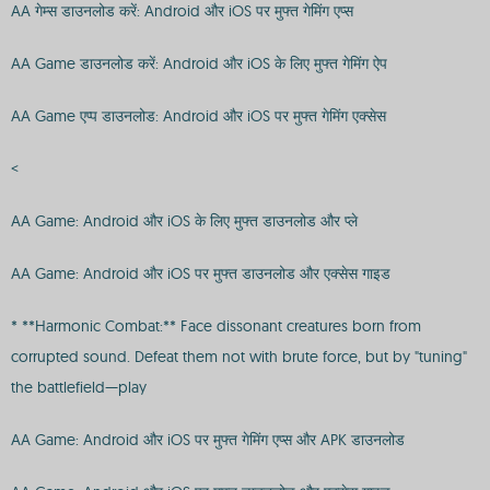
AA गेम्स डाउनलोड करें: Android और iOS पर मुफ्त गेमिंग एप्स
AA Game डाउनलोड करें: Android और iOS के लिए मुफ्त गेमिंग ऐप
AA Game एप्प डाउनलोड: Android और iOS पर मुफ्त गेमिंग एक्सेस
<
AA Game: Android और iOS के लिए मुफ्त डाउनलोड और प्ले
AA Game: Android और iOS पर मुफ्त डाउनलोड और एक्सेस गाइड
* **Harmonic Combat:** Face dissonant creatures born from
corrupted sound. Defeat them not with brute force, but by "tuning"
the battlefield—play
AA Game: Android और iOS पर मुफ्त गेमिंग एप्स और APK डाउनलोड