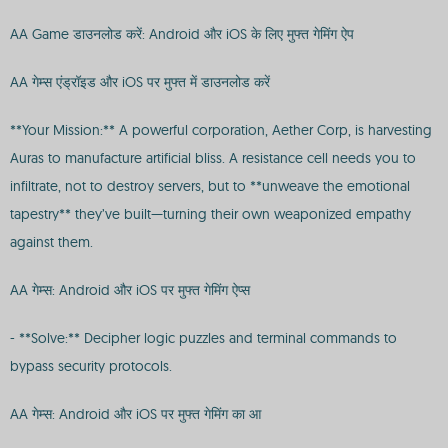
AA Game डाउनलोड करें: Android और iOS के लिए मुफ्त गेमिंग ऐप
AA गेम्स एंड्रॉइड और iOS पर मुफ्त में डाउनलोड करें
**Your Mission:** A powerful corporation, Aether Corp, is harvesting
Auras to manufacture artificial bliss. A resistance cell needs you to
infiltrate, not to destroy servers, but to **unweave the emotional
tapestry** they’ve built—turning their own weaponized empathy
against them.
AA गेम्स: Android और iOS पर मुफ्त गेमिंग ऐप्स
- **Solve:** Decipher logic puzzles and terminal commands to
bypass security protocols.
AA गेम्स: Android और iOS पर मुफ्त गेमिंग का आ