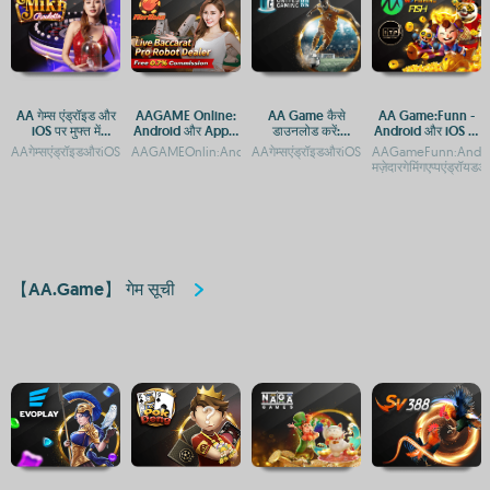
AA गेम्स एंड्रॉइड और
AAGAME Online:
AA Game कैसे
AA Game:Funn -
iOS पर मुफ्त में
Android और Apple
डाउनलोड करें:
Android और iOS पर
डाउनलोड करें
पर ऐप्स और APK
Android और iOS
मज़ेदार गेमिंग अनुभव
AAगेम्सएंड्रॉइडऔरiOSपरमुफ्तमेंखेलनेकेलिएडाउनलोडकरेंAAगेम्सऐप:AndroidऔरiOSपरमुफ्तगेमिंगका
AAGAMEOnlin:AndroidऔरAppleपरएक्सेसकरें,APPऔरAPKडाउनलोड
AAगेम्सएंड्रॉइडऔरiOSपरमुफ्तमेंडाउनलोडकरें
AAGameFunn:Android
डाउनलोड करें
गाइड
मज़ेदारगेमिंगएप्पएंड्रॉ
【AA.Game】 गेम सूची