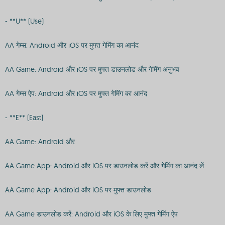
- **U** (Use)
AA गेम्स: Android और iOS पर मुफ्त गेमिंग का आनंद
AA Game: Android और iOS पर मुफ्त डाउनलोड और गेमिंग अनुभव
AA गेम्स ऐप: Android और iOS पर मुफ्त गेमिंग का आनंद
- **E** (East)
AA Game: Android और
AA Game App: Android और iOS पर डाउनलोड करें और गेमिंग का आनंद लें
AA Game App: Android और iOS पर मुफ्त डाउनलोड
AA Game डाउनलोड करें: Android और iOS के लिए मुफ्त गेमिंग ऐप