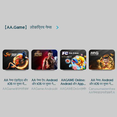
【AA.Game】 लोकप्रिय गेम्स
AA गेम्स एंड्रॉइड और
AA गेम्स ऐप: Android
AAGAME Online:
AA गेम्स: Android
iOS पर मुफ्त में
और iOS पर मुफ्त गेमिंग
Android और Apple
और iOS पर मुफ्त गेमिंग
डाउनलोड करें
का आनंद
पर APK डाउनलोड करें
का आनंद
AAGameडाउनलोडकरें:AndroidऔरiOSकेलिएमुफ्तगेमिंगऐपAAGameकैसेडाउनलोडकरें:Android
AAGame:AndroidऔरiOSपरमुफ्तडाउनलोडऔरप्लेकरेंAAGame:Androidऔ
AAGAMEOnlinएक्सेस:AndroidऔरAppleकेल
Canyoumastertheal
AAगेम्सडाउनलोडकरें:A