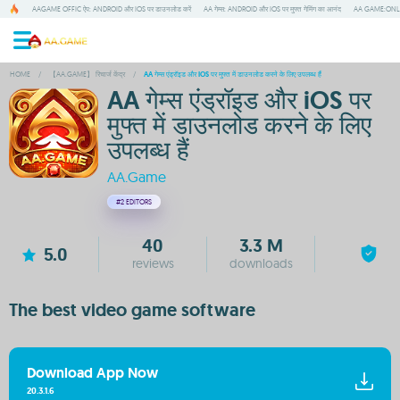
AAGAME OFFIC ऐप: ANDROID और IOS पर डाउनलोड करें
AA गेम्स: ANDROID और IOS पर मुफ्त गेमिंग का आनंद
AA GAME:ONLI 
HOME
/
【AA.GAME】 रिचार्ज केंद्र
/
AA गेम्स एंड्रॉइड और IOS पर मुफ्त में डाउनलोड करने के लिए उपलब्ध हैं
AA गेम्स एंड्रॉइड और iOS पर
मुफ्त में डाउनलोड करने के लिए
उपलब्ध हैं
AA.Game
#2
EDITORS
40
3.3 M
5.0
reviews
downloads
The best video game software
Download App Now
20.3.1.6