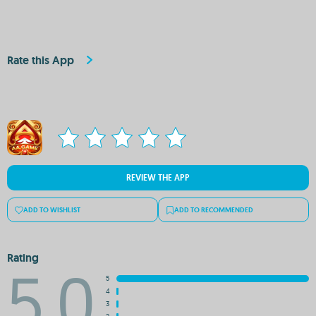
Rate this App
REVIEW THE APP
ADD TO WISHLIST
ADD TO RECOMMENDED
Rating
5.0
5
4
3