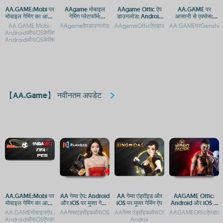
AA.GAME:Mobi पर
AAgame मोबाइल
AAgame Offic ऐप
AA.GAME पर
मोबाइल गेमिंग का आनंद
गेमिंग प्लेटफॉर्म:
डाउनलोड: Android
आसानी से एक्सेस:
लें - Android और
Android और iOS पर
और iOS प्लेटफ़ॉर्म पर
Android और iOS के
AA.GAME:Mobi-
AAgameऐपडाउनलोड:AndroidऔरiOSप्लेटफ़ॉर्मपरगेमिंगएक्सेसAAgameऐ
AAgameOfficऐपडाउनलोड:AndroidऔरiOSप्लेटफ
AA.GAMEपरGenshinI
iOS के लिए एक्सेस करें
डाउनलोड व एक्सेस
गेमिंग एक्सेस
लिए ऐप और APK
AndroidऔरiOSकेलिएआसानएक्सेसएपAA.GAME:Mobi-
गाइड
डाउनलोड करें
AndroidऔरiOSकेलिएऐपडाउनलोडगाइडAA.
【AA.Game】 नवीनतम अपडेट
AA.GAME:Mobi पर
AA गेम्स ऐप: Android
AA गेम्स एंड्रॉइड और
AAGAME Offic:
मोबाइल गेमिंग का आनंद
और iOS पर मुफ्त गेमिंग
iOS पर मुफ्त गेमिंग ऐप
Android और iOS के
लें - Android और
का आनंद
लिए ऐप डाउनलोड गाइड
AA.GAMEमोबाइलऐप:AndroidऔरiOSपरआसानएक्सेसAA.GAME:Mobiपरगेमिंगएक्सेसकरें-
AAगेम्सएंड्रॉइडऔरiOSपरमुफ्तमेंडाउनलोडकरेंAAGameऐपडाउनलोड:Androidऔ
AAगेम्स:एंड्रॉइडऔरiOSपरमुफ्तगेमिंगकाआनंदAAगे
AAGAMEOfficऐपडाउनल
iOS के लिए एक्सेस करें
AndroidऔरiOSऐपडाउ
Androi