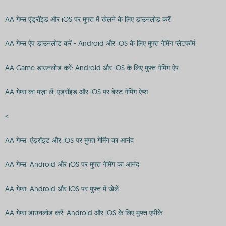
AA गेम्स एंड्रॉइड और iOS पर मुफ्त में खेलने के लिए डाउनलोड करें
AA गेम्स ऐप डाउनलोड करें - Android और iOS के लिए मुफ्त गेमिंग प्लेटफॉर्म
AA Game डाउनलोड करें: Android और iOS के लिए मुफ्त गेमिंग ऐप
AA गेम्स का मज़ा लें: एंड्रॉइड और iOS पर बेस्ट गेमिंग ऐप्स
<
AA गेम्स: एंड्रॉइड और iOS पर मुफ्त गेमिंग का आनंद
AA गेम्स: Android और iOS पर मुफ्त गेमिंग का आनंद
AA गेम्स: Android और iOS पर मुफ्त में खेलें
AA गेम्स डाउनलोड करें: Android और iOS के लिए मुफ्त एपीके