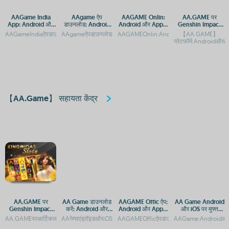
AAGame India
AAgame ऐप
AAGAME Onlin:
AA.GAME पर
App: Android और
डाउनलोड: Android
Android और Apple
Genshin Impact
iOS पर डाउनलोड करें
और iOS प्लेटफ़ॉर्म पर
के लिए APP एक्सेस
APK डाउनलोड और
AAGameIndiaऐपडाउनलोड:AndroidऔरiOSप्लेटफॉर्मपरएक्सेस
AAgameऐपडाउनलोड:AndroidऔरiOSप्लेटफ़ॉर्मपरगेमिंगएक्सेसAAgameऐ
AAGAMEOnlin:AndroidaurApplekeliyeAPP
【AA.GAME】
गेमिंग एक्सेस
गाइड
प्लेटफॉर्म:Android
【AA.Game】 सहायता केंद्र
AA.GAME पर
AA Game डाउनलोड
AAGAME Offic ऐप:
AA Game Android
Genshin Impact
करें: Android और
Android और Apple
और iOS पर मुफ्त
APK डाउनलोड करें -
iOS पर मुफ्त गेमिंग एप
पर डाउनलोड करें
डाउनलोड के लिए
AA.GAMEपरआर्टिकलकाटाइटल:AA.GAMEऐप्स:AndroidऔरiOSपरमुफ्तडाउनलोडवएक्सेसAA.GA
AAगेम्सएंड्रॉइडऔरiOSपरमुफ्तमेंडाउनलोडकरेंAAGame:AndroidऔरiOSपर
AAGAMEOfficऐपडाउनलोड:AndroidऔरiOSप्लेट
AAGame:AndroidऔरiOSक
Android और iOS
उपलब्ध है