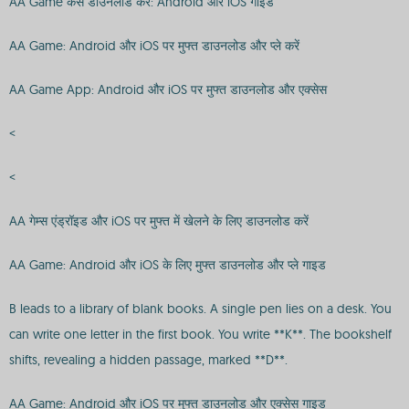
AA Game कैसे डाउनलोड करें: Android और iOS गाइड
AA Game: Android और iOS पर मुफ्त डाउनलोड और प्ले करें
AA Game App: Android और iOS पर मुफ्त डाउनलोड और एक्सेस
<
<
AA गेम्स एंड्रॉइड और iOS पर मुफ्त में खेलने के लिए डाउनलोड करें
AA Game: Android और iOS के लिए मुफ्त डाउनलोड और प्ले गाइड
B leads to a library of blank books. A single pen lies on a desk. You
can write one letter in the first book. You write **K**. The bookshelf
shifts, revealing a hidden passage, marked **D**.
AA Game: Android और iOS पर मुफ्त डाउनलोड और एक्सेस गाइड