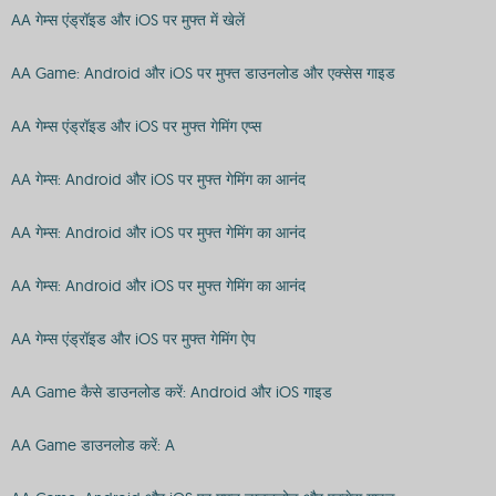
AA गेम्स एंड्रॉइड और iOS पर मुफ्त में खेलें
AA Game: Android और iOS पर मुफ्त डाउनलोड और एक्सेस गाइड
AA गेम्स एंड्रॉइड और iOS पर मुफ्त गेमिंग एप्स
AA गेम्स: Android और iOS पर मुफ्त गेमिंग का आनंद
AA गेम्स: Android और iOS पर मुफ्त गेमिंग का आनंद
AA गेम्स: Android और iOS पर मुफ्त गेमिंग का आनंद
AA गेम्स एंड्रॉइड और iOS पर मुफ्त गेमिंग ऐप
AA Game कैसे डाउनलोड करें: Android और iOS गाइड
AA Game डाउनलोड करें: A