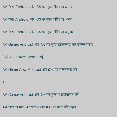
AA गेम्स: Android और iOS पर मुफ्त गेमिंग का आनंद
AA गेम्स: Android और iOS पर मुफ्त गेमिंग का आनंद
AA गेम्स: Android और iOS पर मुफ्त गेमिंग का अनुभव
AA Game: Android और iOS पर मुफ्त डाउनलोड और एक्सेस गाइड
[Q] Quit (saves progress)
AA Game App: Android और iOS पर डाउनलोड करें
<
AA Game: Android और iOS पर मुफ्त में डाउनलोड करें
AA गेम्स का मज़ा: Android और iOS पर बेस्ट गेमिंग ऐप्स