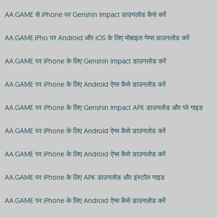
AA.GAME से iPhone पर Genshin Impact डाउनलोड कैसे करें
AA.GAME:iPho पर Android और iOS के लिए मोबाइल गेम्स डाउनलोड करें
AA.GAME पर iPhone के लिए Genshin Impact डाउनलोड करें
AA.GAME पर iPhone के लिए Android ऐप्स कैसे डाउनलोड करें
AA.GAME पर iPhone के लिए Genshin Impact APK डाउनलोड और प्ले गाइड
AA.GAME पर iPhone के लिए Android ऐप्स कैसे डाउनलोड करें
AA.GAME पर iPhone के लिए Android ऐप्स कैसे डाउनलोड करें
AA.GAME पर iPhone के लिए APK डाउनलोड और इंस्टॉल गाइड
AA.GAME पर iPhone के लिए Android ऐप्स कैसे डाउनलोड करें