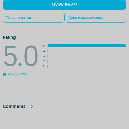
REVIEW THE APP
ADD TO WISHLIST
ADD TO RECOMMENDED
Rating
5.0
5
4
3
2
1
40 reviews
Comments