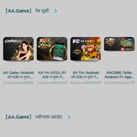
【AA.Game】 गेम सूची
AA Game: Android
AA गेम्स एंड्रॉइड और
AA गेम्स: Android
AAGAME Onlin:
और iOS पर मुफ्त
iOS पर मुफ्त में
और iOS पर मुफ्त गेमिंग
Android और Apple
डाउनलोड और एक्सेस
डाउनलोड करें
एप्स
पर एक्सेस करें, APP
AAGameडाउनलोडकरें:AndroidऔरiOSकेलिएमुफ्तगेमिंगऐपAAगेम्सडाउनलोड:AndroidऔरiOSपरमुफ्त
AAGameकैसेडाउनलोडकरें:AndroidऔरiOSगाइडAAGameऐपडाउनलोड:An
AAGameकैसेडाउनलोडकरें:AndroidऔरiOSगाइडA
AAGAMEOnlineगेमिंग
गाइड
और APK डाउनलोड
【AA.Game】 नवीनतम अपडेट