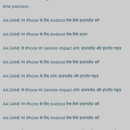
time precision.
AA.GAME पर iPhone के लिए Android ऐप्स कैसे डाउनलोड करें
AA.GAME पर iPhone के लिए Android ऐप्स कैसे डाउन
AA.GAME से iPhone पर Genshin Impact APK डाउनलोड और इंस्टॉल गाइड
AA.GAME पर iPhone के लिए Android ऐप्स कैसे डाउनलोड करें
AA.GAME पर iPhone के लिए APK डाउनलोड और इंस्टॉल गाइड
AA.GAME से iPhone पर Genshin Impact APK डाउनलोड और इंस्टॉल गाइड
AA.GAME पर iPhone के लिए Android ऐप्स कैसे डाउनलोड करें
AA.GAME पर iPhone के लिए Android ऐप्स कैसे डाउनलोड करें