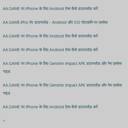
AA.GAME पर iPhone के लिए Android ऐप्स कैसे डाउनलोड करें
AA.GAME:iPho ऐप डाउनलोड - Android और iOS प्लेटफ़ॉर्म पर एक्सेस
AA.GAME पर iPhone के लिए Android ऐप्स कैसे डाउनलोड करें
AA.GAME पर iPhone के लिए Android ऐप्स कैसे डाउनलोड करें
AA.GAME पर iPhone के लिए Genshin Impact APK डाउनलोड और गेम एक्सेस
गाइड
AA.GAME पर iPhone के लिए Genshin Impact APK डाउनलोड और गेम एक्सेस
गाइड
AA.GAME पर iPhone के लिए Android ऐप्स कैसे डाउनलोड करें
<