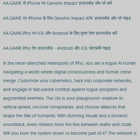
AA.GAME से iPhone पर Genshin Impact डाउनलोड और प्ले करें
AA.GAME पर iPhone के लिए Genshin Impact APK डाउनलोड और प्ले गाइड
AA.GAME:iPho पर iOS और Android के लिए मुफ्त ऐप्स डाउनलोड करें
AA.GAME:iPho ऐप डाउनलोड - Android और iOS प्लेटफ़ॉर्म गाइड
In the neon-drenched metropolis of iPho, you are a rogue AI hunter
navigating a world where digital consciousness and human crime
merge. Customize your cybernetics, hack into corporate networks,
and engage in fast-paced combat against rogue programs and
augmented enemies. The city is your playground—explore its
vertical sprawl, uncover conspiracies, and choose alliances that
shape the fate of humanity. With stunning visuals and a dynamic
soundtrack, every mission blurs the line between reality and code.
Will you burn the system down or become part of it? The network is