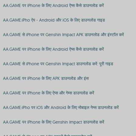
AA.GAME पर iPhone के लिए Android ऐप्स कैसे डाउनलोड करें
AA.GAME:iPho ऐप - Android और iOS के लिए डाउनलोड गाइड
AA.GAME से iPhone पर Genshin Impact APK डाउनलोड और इंस्टॉल करें
AA.GAME पर iPhone के लिए Android ऐप्स कैसे डाउनलोड करें
AA.GAME से iPhone पर Genshin Impact डाउनलोड करें: पूरी गाइड
AA.GAME पर iPhone के लिए APK डाउनलोड और इंस
AA.GAME पर iPhone के लिए ऐप्स और गेम्स डाउनलोड करें
AA.GAME:iPho पर iOS और Android के लिए मोबाइल गेम्स डाउनलोड करें
AA.GAME पर iPhone के लिए Genshin Impact डाउनलोड करें