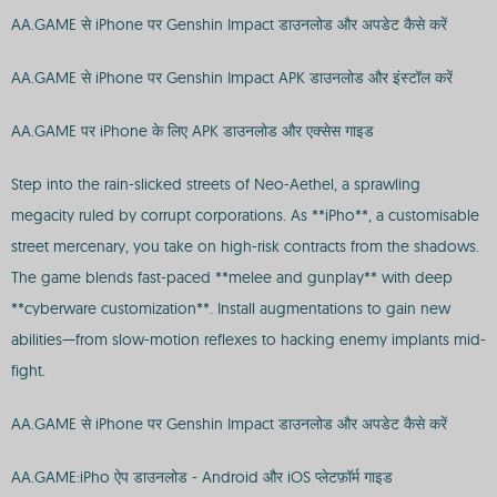
AA.GAME से iPhone पर Genshin Impact डाउनलोड और अपडेट कैसे करें
AA.GAME से iPhone पर Genshin Impact APK डाउनलोड और इंस्टॉल करें
AA.GAME पर iPhone के लिए APK डाउनलोड और एक्सेस गाइड
Step into the rain-slicked streets of Neo-Aethel, a sprawling
megacity ruled by corrupt corporations. As **iPho**, a customisable
street mercenary, you take on high-risk contracts from the shadows.
The game blends fast-paced **melee and gunplay** with deep
**cyberware customization**. Install augmentations to gain new
abilities—from slow-motion reflexes to hacking enemy implants mid-
fight.
AA.GAME से iPhone पर Genshin Impact डाउनलोड और अपडेट कैसे करें
AA.GAME:iPho ऐप डाउनलोड - Android और iOS प्लेटफ़ॉर्म गाइड