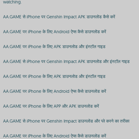
watching.
AA.GAME से iPhone पर Genshin Impact APK डाउनलोड कैसे करें
AA.GAME पर iPhone के लिए Android ऐप्स कैसे डाउनलोड करें
AA.GAME पर iPhone के लिए APK डाउनलोड और इंस्टॉल गाइड
AA.GAME से iPhone पर Genshin Impact APK डाउनलोड और इंस्टॉल गाइड
AA.GAME पर iPhone के लिए APK डाउनलोड और इंस्टॉल गाइड
AA.GAME पर iPhone के लिए Android ऐप्स कैसे डाउनलोड करें
AA.GAME पर iPhone के लिए APP और APK डाउनलोड करें
AA.GAME से iPhone पर Genshin Impact डाउनलोड और प्ले करने का तरीका
AA.GAME पर iPhone के लिए Android ऐप्स कैसे डाउनलोड करें