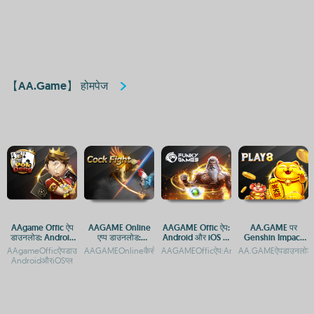
【AA.Game】 होमपेज
AAgame Offic ऐप
AAGAME Online
AAGAME Offic ऐप:
AA.GAME पर
डाउनलोड: Android
एप्प डाउनलोड:
Android और iOS पर
Genshin Impact
और iOS प्लेटफ़ॉर्म पर
Android और iOS
डाउनलोड गाइड
APK डाउनलोड और
AAgameOfficऐपडाउनलोड:AndroidऔरiOSप्लेटफ़ॉर्मपरएक्सेसAAgameOfficऐपडाउनलोड-
AAGAMEOnlineकैसेडाउनलोडकरें:AndroidऔरiOSगाइडAAGAMEOnli
AAGAMEOfficऐप:AndroidऔरiOSपरमुफ्तडाउ
AA.GAMEऐपडाउनलोड:An
गेमिंग एक्सेस
प्लेटफॉर्म गाइड
गेम एक्सेस गाइड
AndroidऔरiOSप्ल