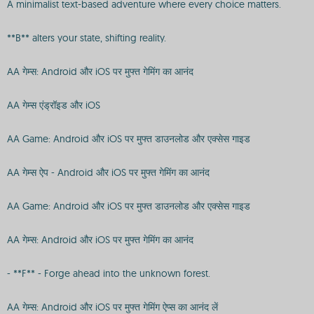
A minimalist text-based adventure where every choice matters.
**B** alters your state, shifting reality.
AA गेम्स: Android और iOS पर मुफ्त गेमिंग का आनंद
AA गेम्स एंड्रॉइड और iOS
AA Game: Android और iOS पर मुफ्त डाउनलोड और एक्सेस गाइड
AA गेम्स ऐप - Android और iOS पर मुफ्त गेमिंग का आनंद
AA Game: Android और iOS पर मुफ्त डाउनलोड और एक्सेस गाइड
AA गेम्स: Android और iOS पर मुफ्त गेमिंग का आनंद
- **F** - Forge ahead into the unknown forest.
AA गेम्स: Android और iOS पर मुफ्त गेमिंग ऐप्स का आनंद लें