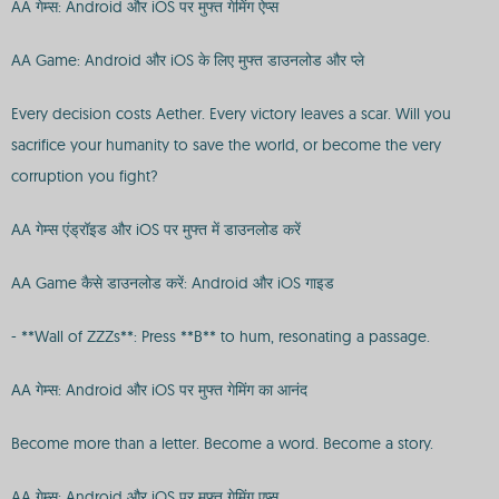
AA गेम्स: Android और iOS पर मुफ्त गेमिंग ऐप्स
AA Game: Android और iOS के लिए मुफ्त डाउनलोड और प्ले
Every decision costs Aether. Every victory leaves a scar. Will you
sacrifice your humanity to save the world, or become the very
corruption you fight?
AA गेम्स एंड्रॉइड और iOS पर मुफ्त में डाउनलोड करें
AA Game कैसे डाउनलोड करें: Android और iOS गाइड
- **Wall of ZZZs**: Press **B** to hum, resonating a passage.
AA गेम्स: Android और iOS पर मुफ्त गेमिंग का आनंद
Become more than a letter. Become a word. Become a story.
AA गेम्स: Android और iOS पर मुफ्त गेमिंग एप्स