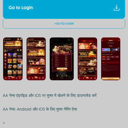
Go to Login
>GO TO LOGIN
AA गेम्स एंड्रॉइड और iOS पर मुफ्त में खेलने के लिए डाउनलोड करें
AA गेम्स: Android और iOS के लिए मुफ्त गेमिंग ऐप्स
<