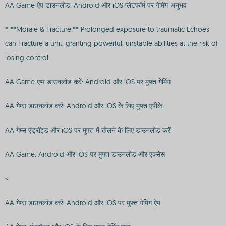
AA Game ऐप डाउनलोड: Android और iOS प्लेटफॉर्म पर गेमिंग अनुभव
* **Morale & Fracture:** Prolonged exposure to traumatic Echoes
can Fracture a unit, granting powerful, unstable abilities at the risk of
losing control.
AA Game एप्प डाउनलोड करें: Android और iOS पर मुफ्त गेमिंग
AA गेम्स डाउनलोड करें: Android और iOS के लिए मुफ्त एपीके
AA गेम्स एंड्रॉइड और iOS पर मुफ्त में खेलने के लिए डाउनलोड करें
AA Game: Android और iOS पर मुफ्त डाउनलोड और एक्सेस
<
AA गेम्स डाउनलोड करें: Android और iOS पर मुफ्त गेमिंग ऐप