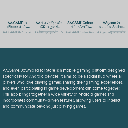
AA.GAME पर
AA गेम्स एंड्रॉइड और
AAGAME Online
AAgame ऐप
iPhone के लिए
iOS पर मुफ्त में
गेमिंग प्लेटफॉर्म:
डाउनलोड: Android
Genshin Impact
डाउनलोड करने के लिए
Android और iOS पर
और iOS प्लेटफ़ॉर्म पर
AA.GAMEसेiPhoneपरGenshinImpactडाउनलोडकरनेकातरीकाAA.GAMEपरiPhoneकेलिएAn
AAगेम्सएंड्रॉइडऔरiOSपरमुफ्तमेंखेलनेकेलिएडाउनलोडकरेंAAगेम्सडाउनलोड
AAGAMEOnlin:AndroidaurApplekeliyeaas
AAgameऐपडाउनलोड:And
APK डाउनलोड करें
उपलब्ध हैं
एक्सेस
गेमिंग अनुभव
AA.Game,Download for Store is a mobile gaming platform designed
specifically for Android devices. It aims to be a social hub where all
players who love playing games, sharing their gaming experiences,
and even participating in game development can come together.
This app brings together a wide variety of Android games and
incorporates community-driven features, allowing users to interact
and communicate beyond just playing games.