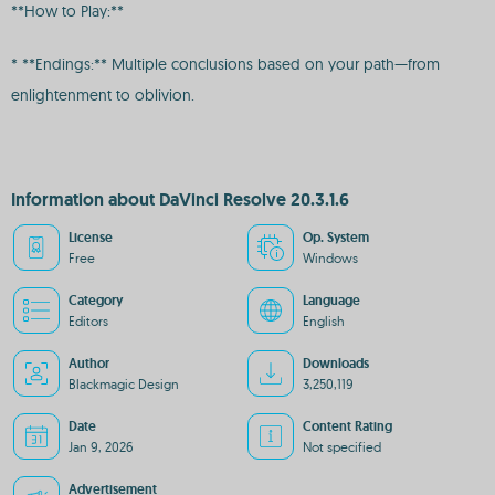
**How to Play:**
* **Endings:** Multiple conclusions based on your path—from
enlightenment to oblivion.
Information about DaVinci Resolve 20.3.1.6
License
Op. System
Free
Windows
Category
Language
Editors
English
Author
Downloads
Blackmagic Design
3,250,119
Date
Content Rating
Jan 9, 2026
Not specified
Advertisement