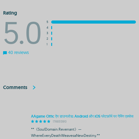
Rating
5.0
5
4
3
2
1
40 reviews
Comments
AAgame Offic ऐप डाउनलोड: Android और iOS प्लेटफ़ॉर्म पर गेमिंग एक्सेस
1769313910
**《SoulDomain:Revenant》—
WhereEveryDeathWeavesaNewDestiny.**