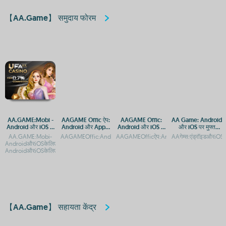
【AA.Game】 समुदाय फोरम
AA.GAME:Mobi -
AAGAME Offic ऐप:
AAGAME Offic:
AA Game: Android
Android और iOS के
Android और Apple
Android और iOS के
और iOS पर मुफ्त
लिए ऐप डाउनलोड करें
डिवाइस के लिए
लिए ऐप डाउनलोड गाइड
डाउनलोड और एक्सेस
AA.GAME:Mobi-
AAGAMEOffic:AndroidऔरAppleकेलिएAPPडाउनलोडगाइडAAGAMEO
AAGAMEOfficऐप:AndroidऔरAppleकेलिएएक
AAगेम्स:एंड्रॉइडऔरiOSप
डाउनलोड गाइड
गाइड
AndroidऔरiOSकेलिएमोबाइलएक्सेसगाइडAA.GAME:Mobi-
AndroidऔरiOSकेलिएऐपडाउनलोडगाइ
【AA.Game】 सहायता केंद्र