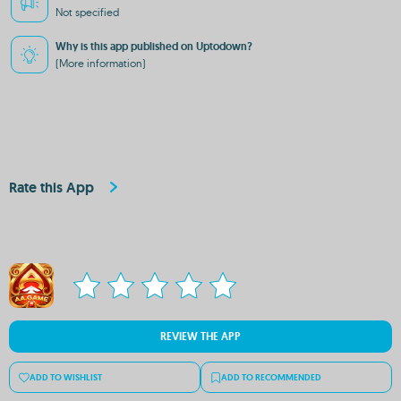
Not specified
Why is this app published on Uptodown?
(More information)
Rate this App
REVIEW THE APP
ADD TO WISHLIST
ADD TO RECOMMENDED