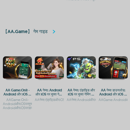
【AA.Game】 गेम गाइड
AA Game:Onli -
AA गेम्स: Android
AA गेम्स: एंड्रॉइड और
AA गेम्स डाउनलोड:
Android और iOS पर
और iOS पर मुफ्त गेमिंग
iOS पर मुफ्त गेमिंग का
Android और iOS पर
मुफ्त डाउनलोड
ऐप्स का आनंद
आनंद
मुफ्त गेमिंग अनुभव
AAGame:Onli-
AAगेम्स:एंड्रॉइडऔरiOSपरमुफ्तगेमिंगकाआनंदAAगेम्सऐप:AndroidऔरiOSपरम
AAगेम्स:AndroidऔरiOSपरमुफ्तगेमिंगकाअनु
AAGame:AndroidऔरiOS
AndroidऔरiOSपरमुफ्तडाउनलोडऔरगेमिंगअनुभवAAGame:Onli-
AndroidऔरiOSपरडाउनलोडकरें