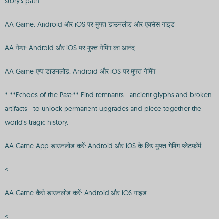
story's path.
AA Game: Android और iOS पर मुफ्त डाउनलोड और एक्सेस गाइड
AA गेम्स: Android और iOS पर मुफ्त गेमिंग का आनंद
AA Game एप्प डाउनलोड: Android और iOS पर मुफ्त गेमिंग
* **Echoes of the Past:** Find remnants—ancient glyphs and broken
artifacts—to unlock permanent upgrades and piece together the
world’s tragic history.
AA Game App डाउनलोड करें: Android और iOS के लिए मुफ्त गेमिंग प्लेटफ़ॉर्म
<
AA Game कैसे डाउनलोड करें: Android और iOS गाइड
<