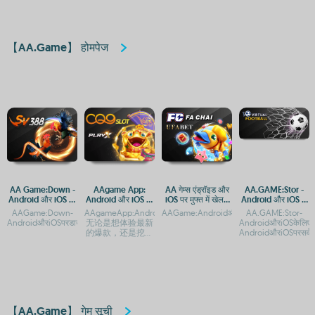
【AA.Game】 होमपेज
AA Game:Down -
AAgame App:
AA गेम्स एंड्रॉइड और
AA.GAME:Stor -
Android और iOS पर
Android और iOS पर
iOS पर मुफ्त में खेलने
Android और iOS के
डाउनलोड करें
मुफ्त गेम डाउनलोड करें
के लिए डाउनलोड करें
लिए मुफ्त गेम डाउनलोड
AAGame:Down-
AAgameApp:AndroidऔरiOSपरमुफ्तडाउनलोड
AAGame:AndroidऔरiOSपरमुफ्तडाउनलोडऔरगेमप
AA.GAME:Stor-
AndroidऔरiOSपरडाउनलोडकरेंAAGame:DownकाAndroidऔरiOSऐपडाउनलोडकैसेकरेंAAGa
无论是想体验最新
AndroidऔरiOSकेलिएमु
的爆款，还是挖掘
AndroidऔरiOSपरसर्वश्रेष
独特的怀旧经典；
是偏爱激烈的竞技
对战，还是沉浸于
单机的叙事旅程，
《AAg
【AA.Game】 गेम सूची