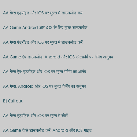
AA गेम्स एंड्रॉइड और iOS पर मुफ्त में डाउनलोड करें
AA Game Android और iOS के लिए मुफ्त डाउनलोड
AA गेम्स एंड्रॉइड और iOS पर मुफ्त में डाउनलोड करें
AA Game ऐप डाउनलोड: Android और iOS प्लेटफ़ॉर्म पर गेमिंग अनुभव
AA गेम्स ऐप: एंड्रॉइड और iOS पर मुफ्त गेमिंग का आनंद
AA गेम्स: Android और iOS पर मुफ्त गेमिंग का अनुभव
B) Call out.
AA गेम्स एंड्रॉइड और iOS पर मुफ्त में खेलें
AA Game कैसे डाउनलोड करें: Android और iOS गाइड