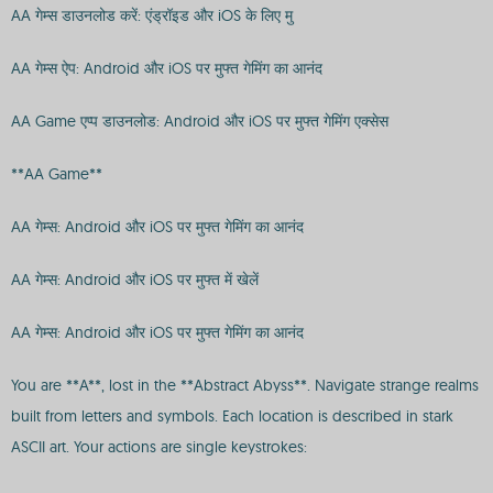
AA गेम्स डाउनलोड करें: एंड्रॉइड और iOS के लिए मु
AA गेम्स ऐप: Android और iOS पर मुफ्त गेमिंग का आनंद
AA Game एप्प डाउनलोड: Android और iOS पर मुफ्त गेमिंग एक्सेस
**AA Game**
AA गेम्स: Android और iOS पर मुफ्त गेमिंग का आनंद
AA गेम्स: Android और iOS पर मुफ्त में खेलें
AA गेम्स: Android और iOS पर मुफ्त गेमिंग का आनंद
You are **A**, lost in the **Abstract Abyss**. Navigate strange realms
built from letters and symbols. Each location is described in stark
ASCII art. Your actions are single keystrokes: