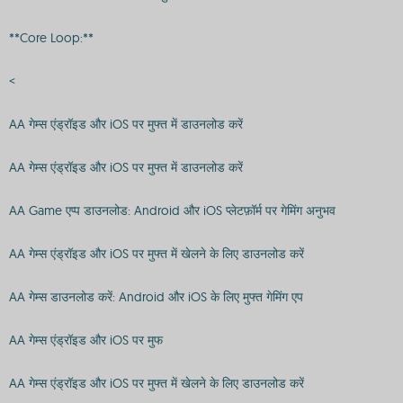
**Core Loop:**
<
AA गेम्स एंड्रॉइड और iOS पर मुफ्त में डाउनलोड करें
AA गेम्स एंड्रॉइड और iOS पर मुफ्त में डाउनलोड करें
AA Game एप्प डाउनलोड: Android और iOS प्लेटफ़ॉर्म पर गेमिंग अनुभव
AA गेम्स एंड्रॉइड और iOS पर मुफ्त में खेलने के लिए डाउनलोड करें
AA गेम्स डाउनलोड करें: Android और iOS के लिए मुफ्त गेमिंग एप
AA गेम्स एंड्रॉइड और iOS पर मुफ
AA गेम्स एंड्रॉइड और iOS पर मुफ्त में खेलने के लिए डाउनलोड करें