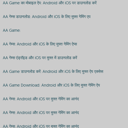
AA Game का मोबाइल ऐप: Android और iOS पर डाउनलोड करें
AA गेम्स डाउनलोड: Android और iOS के लिए मुफ्त गेमिंग एप
AA Game:
AA गेम्स: Android और iOS के लिए मुफ्त गेमिंग ऐप्स
AA गेम्स एंड्रॉइड और iOS पर मुफ्त में डाउनलोड करें
AA Game डाउनलोड करें: Android और iOS के लिए मुफ्त ऐप एक्सेस
AA Game Download: Android और iOS के लिए मुफ्त गेमिंग ऐप
AA गेम्स: Android और iOS पर मुफ्त गेमिंग का आनंद
AA गेम्स: Android और iOS पर मुफ्त गेमिंग का आनंद
AA गेम्स: Android और iOS पर मुफ्त गेमिंग का आनंद