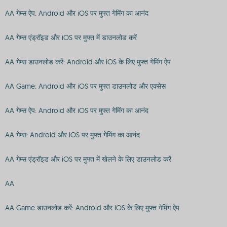
AA गेम्स ऐप: Android और iOS पर मुफ्त गेमिंग का आनंद
AA गेम्स एंड्रॉइड और iOS पर मुफ्त में डाउनलोड करें
AA गेम्स डाउनलोड करें: Android और iOS के लिए मुफ्त गेमिंग ऐप
AA Game: Android और iOS पर मुफ्त डाउनलोड और एक्सेस
AA गेम्स ऐप: Android और iOS पर मुफ्त गेमिंग का आनंद
AA गेम्स: Android और iOS पर मुफ्त गेमिंग का आनंद
AA गेम्स एंड्रॉइड और iOS पर मुफ्त में खेलने के लिए डाउनलोड करें
AA
AA Game डाउनलोड करें: Android और iOS के लिए मुफ्त गेमिंग ऐप