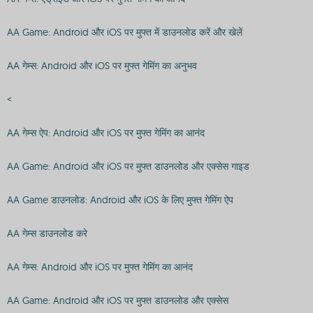
AA Game: Android और iOS पर मुफ्त में डाउनलोड करें और खेलें
AA गेम्स: Android और iOS पर मुफ्त गेमिंग का अनुभव
<
AA गेम्स ऐप: Android और iOS पर मुफ्त गेमिंग का आनंद
AA Game: Android और iOS पर मुफ्त डाउनलोड और एक्सेस गाइड
AA Game डाउनलोड: Android और iOS के लिए मुफ्त गेमिंग ऐप
AA गेम्स डाउनलोड करे
AA गेम्स: Android और iOS पर मुफ्त गेमिंग का आनंद
AA Game: Android और iOS पर मुफ्त डाउनलोड और एक्सेस