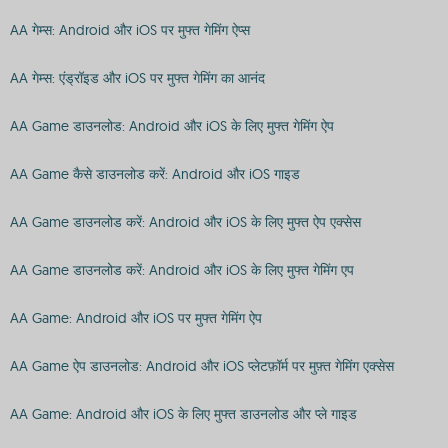
AA गेम्स: Android और iOS पर मुफ्त गेमिंग ऐप्स
AA गेम्स: एंड्रॉइड और iOS पर मुफ्त गेमिंग का आनंद
AA Game डाउनलोड: Android और iOS के लिए मुफ्त गेमिंग ऐप
AA Game कैसे डाउनलोड करें: Android और iOS गाइड
AA Game डाउनलोड करें: Android और iOS के लिए मुफ्त ऐप एक्सेस
AA Game डाउनलोड करें: Android और iOS के लिए मुफ्त गेमिंग एप
AA Game: Android और iOS पर मुफ्त गेमिंग ऐप
AA Game ऐप डाउनलोड: Android और iOS प्लेटफ़ॉर्म पर मुफ़्त गेमिंग एक्सेस
AA Game: Android और iOS के लिए मुफ्त डाउनलोड और प्ले गाइड