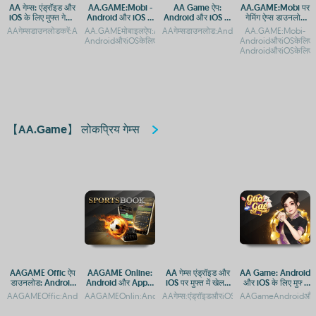
AA गेम्स: एंड्रॉइड और
AA.GAME:Mobi -
AA Game ऐप:
AA.GAME:Mobi पर
iOS के लिए मुफ्त गेमिंग
Android और iOS के
Android और iOS पर
गेमिंग ऐप्स डाउनलोड
ऐप्स
लिए ऐप डाउनलोड करें
मुफ्त गेमिंग अनुभव
करें - Android और
AAगेम्सडाउनलोडकरें:AndroidऔरiOSकेलिएमुफ्तगेमिंगऐपAAगेम्सडाउनलोडकरें:एंड्रॉइडऔरiOSपरमुफ्त
AA.GAMEमोबाइलऐप:AndroidऔरiOSपरआसानएक्सेसAA.GAME:Mobi-
AAगेम्सडाउनलोड:AndroidऔरiOSपरमुफ्तगेमिंगएपA
AA.GAME:Mobi-
iOS के लिए एक्सेस
AndroidऔरiOSकेलिएऐपडाउनलोडगाइडAA.GA
AndroidऔरiOSकेलिए
AndroidऔरiOSकेलिएऐ
【AA.Game】 लोकप्रिय गेम्स
AAGAME Offic ऐप
AAGAME Online:
AA गेम्स एंड्रॉइड और
AA Game: Android
डाउनलोड: Android
Android और Apple
iOS पर मुफ्त में खेलने
और iOS के लिए मुफ्त
और iOS प्लेटफ़ॉर्म
के लिए एक्सेस गाइड
के लिए डाउनलोड करें
डाउनलोड और एक्सेस
AAGAMEOffic:AndroidऔरAppleडाउनलोडगाइडAAGAMEOfficऐप:AndroidऔरiOSपरडाउन
AAGAMEOnlin:AndroidaurApplekeliyeAPPaurAPKएक्सेसAAGA
AAगेम्स:एंड्रॉइडऔरiOSपरमुफ्तगेमिंगकाआनंद
AAGameAndroidऔरiO
गाइड
गाइड