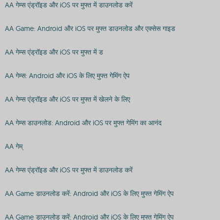
AA गेम्स एंड्रॉइड और iOS पर मुफ्त में डाउनलोड करें
AA Game: Android और iOS पर मुफ्त डाउनलोड और एक्सेस गाइड
AA गेम्स एंड्रॉइड और iOS पर मुफ्त में ड
AA गेम्स: Android और iOS के लिए मुफ्त गेमिंग ऐप
AA गेम्स एंड्रॉइड और iOS पर मुफ्त में खेलने के लिए
AA गेम्स डाउनलोड: Android और iOS पर मुफ्त गेमिंग का आनंद
AA गेम्
AA गेम्स एंड्रॉइड और iOS पर मुफ्त में डाउनलोड करें
AA Game डाउनलोड करें: Android और iOS के लिए मुफ्त गेमिंग ऐप
AA Game डाउनलोड करें: Android और iOS के लिए मुफ्त गेमिंग ऐप