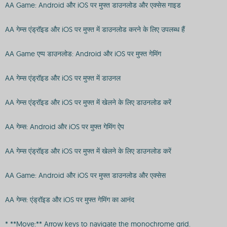
AA Game: Android और iOS पर मुफ्त डाउनलोड और एक्सेस गाइड
AA गेम्स एंड्रॉइड और iOS पर मुफ्त में डाउनलोड करने के लिए उपलब्ध हैं
AA Game एप्प डाउनलोड: Android और iOS पर मुफ्त गेमिंग
AA गेम्स एंड्रॉइड और iOS पर मुफ्त में डाउनल
AA गेम्स एंड्रॉइड और iOS पर मुफ्त में खेलने के लिए डाउनलोड करें
AA गेम्स: Android और iOS पर मुफ्त गेमिंग ऐप
AA गेम्स एंड्रॉइड और iOS पर मुफ्त में खेलने के लिए डाउनलोड करें
AA Game: Android और iOS पर मुफ्त डाउनलोड और एक्सेस
AA गेम्स: एंड्रॉइड और iOS पर मुफ्त गेमिंग का आनंद
* **Move:** Arrow keys to navigate the monochrome grid.