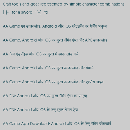
Craft tools and gear, represented by simple character combinations
(`|-` for a sword, `[+]` fo
AA Game ऐप डाउनलोड: Android और iOS प्लेटफ़ॉर्म पर गेमिंग अनुभव
AA Game: Android और iOS पर मुफ्त गेमिंग ऐप्स और APK डाउनलोड
AA गेम्स एंड्रॉइड और iOS पर मुफ्त में डाउनलोड करें
AA Game: Android और iOS पर मुफ्त डाउनलोड और गेमप्ले
AA Game: Android और iOS पर मुफ्त डाउनलोड और एक्सेस गाइड
AA गेम्स: Android और iOS पर मुफ्त गेमिंग ऐप्स का संग्रह
AA गेम्स: Android और iOS के लिए मुफ्त गेमिंग ऐप्स
AA Game App Download: Android और iOS के लिए गेमिंग प्लेटफ़ॉर्म