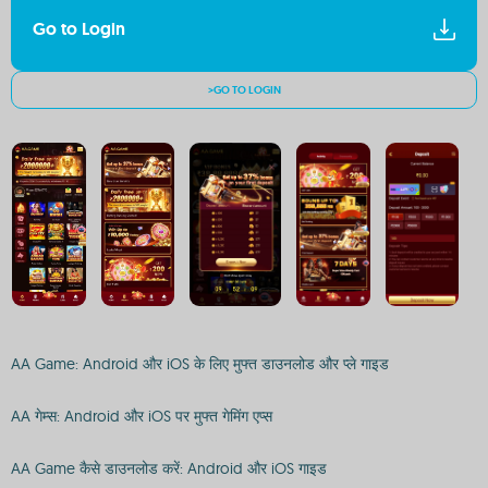
Go to Login
>GO TO LOGIN
AA Game: Android और iOS के लिए मुफ्त डाउनलोड और प्ले गाइड
AA गेम्स: Android और iOS पर मुफ्त गेमिंग एप्स
AA Game कैसे डाउनलोड करें: Android और iOS गाइड