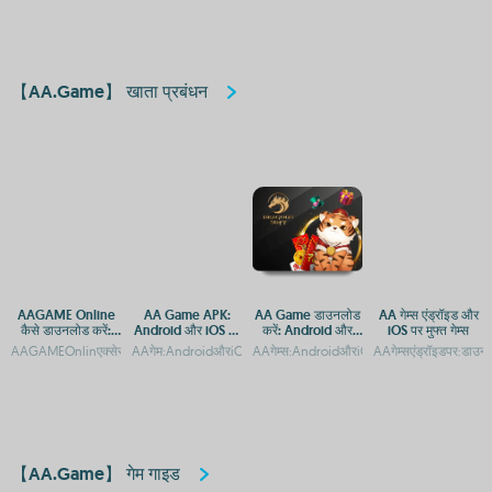
【AA.Game】 खाता प्रबंधन
AAGAME Online
AA Game APK:
AA Game डाउनलोड
AA गेम्स एंड्रॉइड और
कैसे डाउनलोड करें:
Android और iOS पर
करें: Android और
iOS पर मुफ्त गेम्स
Android और iOS
मुफ्त डाउनलोड
iOS के लिए मुफ्त गेमिंग
AAGAMEOnlinएक्सेस:AndroidऔरAppleकेलिएAPPऔरAPKAAGAMEOnlinऐप:AndroidऔरApp
AAगेम:AndroidऔरiOSकेलिएAPKडाउनलोडAAGameAPK:Androidऔर
AAगेम्स:AndroidऔरiOSपरमुफ्तगेमिंगकाआनंदA
AAगेम्सएंड्रॉइडपर:ड
गाइड
ऐप
【AA.Game】 गेम गाइड