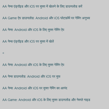
AA गेम्स एंड्रॉइड और iOS पर मुफ्त में खेलने के लिए डाउनलोड करें
AA Game ऐप डाउनलोड: Android और iOS प्लेटफ़ॉर्म पर गेमिंग अनुभव
AA गेम्स: Android और iOS के लिए मुफ्त गेमिंग ऐप
AA गेम्स एंड्रॉइड और iOS पर मुफ्त में खेलें
<
AA गेम्स: Android और iOS के लिए मुफ्त गेमिंग ऐप
AA गेम्स डाउनलोड: Android और iOS पर मुफ
AA गेम्स: Android और iOS पर मुफ्त गेमिंग का आनंद
AA Game: Android और iOS के लिए मुफ्त डाउनलोड और गेमप्ले गाइड