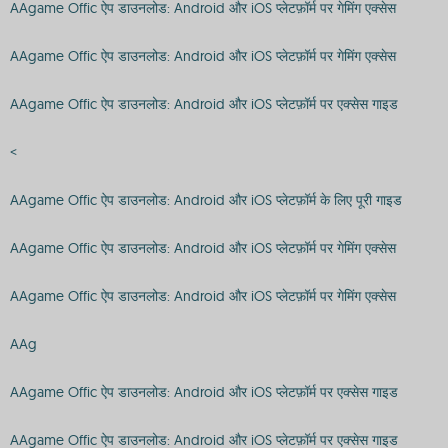
AAgame Offic ऐप डाउनलोड: Android और iOS प्लेटफ़ॉर्म पर गेमिंग एक्सेस
AAgame Offic ऐप डाउनलोड: Android और iOS प्लेटफ़ॉर्म पर गेमिंग एक्सेस
AAgame Offic ऐप डाउनलोड: Android और iOS प्लेटफ़ॉर्म पर एक्सेस गाइड
<
AAgame Offic ऐप डाउनलोड: Android और iOS प्लेटफ़ॉर्म के लिए पूरी गाइड
AAgame Offic ऐप डाउनलोड: Android और iOS प्लेटफ़ॉर्म पर गेमिंग एक्सेस
AAgame Offic ऐप डाउनलोड: Android और iOS प्लेटफ़ॉर्म पर गेमिंग एक्सेस
AAg
AAgame Offic ऐप डाउनलोड: Android और iOS प्लेटफ़ॉर्म पर एक्सेस गाइड
AAgame Offic ऐप डाउनलोड: Android और iOS प्लेटफ़ॉर्म पर एक्सेस गाइड