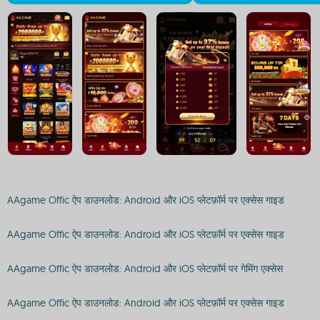
AAgame Offic ऐप डाउनलोड: Android और iOS प्लेटफ़ॉर्म पर एक्सेस गाइड
AAgame Offic ऐप डाउनलोड: Android और iOS प्लेटफ़ॉर्म पर एक्सेस गाइड
AAgame Offic ऐप डाउनलोड: Android और iOS प्लेटफ़ॉर्म पर गेमिंग एक्सेस
AAgame Offic ऐप डाउनलोड: Android और iOS प्लेटफ़ॉर्म पर एक्सेस गाइड