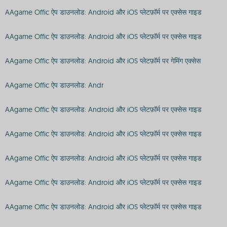
AAgame Offic ऐप डाउनलोड: Android और iOS प्लेटफ़ॉर्म पर एक्सेस गाइड
AAgame Offic ऐप डाउनलोड: Android और iOS प्लेटफ़ॉर्म पर एक्सेस गाइड
AAgame Offic ऐप डाउनलोड: Android और iOS प्लेटफ़ॉर्म पर गेमिंग एक्सेस
AAgame Offic ऐप डाउनलोड: Andr
AAgame Offic ऐप डाउनलोड: Android और iOS प्लेटफ़ॉर्म पर एक्सेस गाइड
AAgame Offic ऐप डाउनलोड: Android और iOS प्लेटफ़ॉर्म पर एक्सेस गाइड
AAgame Offic ऐप डाउनलोड: Android और iOS प्लेटफ़ॉर्म पर एक्सेस गाइड
AAgame Offic ऐप डाउनलोड: Android और iOS प्लेटफ़ॉर्म पर एक्सेस गाइड
AAgame Offic ऐप डाउनलोड: Android और iOS प्लेटफ़ॉर्म पर एक्सेस गाइड