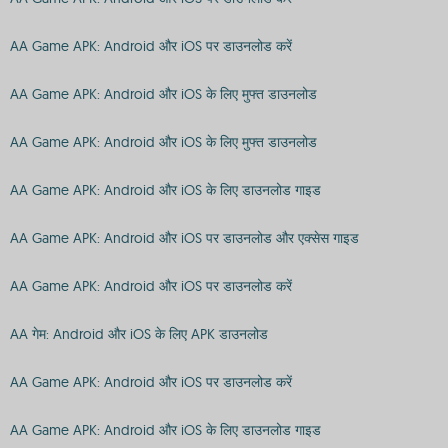
AA Game APK: Android और iOS पर डाउनलोड करें
AA Game APK: Android और iOS के लिए मुफ्त डाउनलोड
AA Game APK: Android और iOS के लिए मुफ्त डाउनलोड
AA Game APK: Android और iOS के लिए डाउनलोड गाइड
AA Game APK: Android और iOS पर डाउनलोड और एक्सेस गाइड
AA Game APK: Android और iOS पर डाउनलोड करें
AA गेम: Android और iOS के लिए APK डाउनलोड
AA Game APK: Android और iOS पर डाउनलोड करें
AA Game APK: Android और iOS के लिए डाउनलोड गाइड