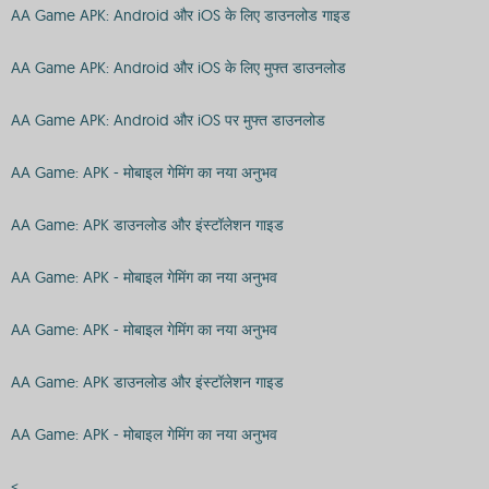
AA Game APK: Android और iOS के लिए डाउनलोड गाइड
AA Game APK: Android और iOS के लिए मुफ्त डाउनलोड
AA Game APK: Android और iOS पर मुफ्त डाउनलोड
AA Game: APK - मोबाइल गेमिंग का नया अनुभव
AA Game: APK डाउनलोड और इंस्टॉलेशन गाइड
AA Game: APK - मोबाइल गेमिंग का नया अनुभव
AA Game: APK - मोबाइल गेमिंग का नया अनुभव
AA Game: APK डाउनलोड और इंस्टॉलेशन गाइड
AA Game: APK - मोबाइल गेमिंग का नया अनुभव
<