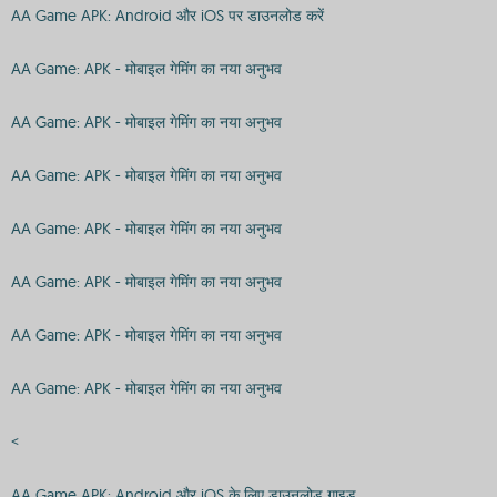
AA Game APK: Android और iOS पर डाउनलोड करें
AA Game: APK - मोबाइल गेमिंग का नया अनुभव
AA Game: APK - मोबाइल गेमिंग का नया अनुभव
AA Game: APK - मोबाइल गेमिंग का नया अनुभव
AA Game: APK - मोबाइल गेमिंग का नया अनुभव
AA Game: APK - मोबाइल गेमिंग का नया अनुभव
AA Game: APK - मोबाइल गेमिंग का नया अनुभव
AA Game: APK - मोबाइल गेमिंग का नया अनुभव
<
AA Game APK: Android और iOS के लिए डाउनलोड गाइड