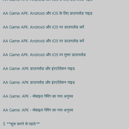
AA Game APK: Android और iOS के लिए डाउनलोड गाइड
AA Game APK: Android और iOS पर डाउनलोड करें
AA Game APK: Android और iOS पर डाउनलोड करें
AA Game APK: Android और iOS पर मुफ्त डाउनलोड
AA Game: APK डाउनलोड और इंस्टॉलेशन गाइड
AA Game: APK डाउनलोड और इंस्टॉलेशन गाइड
AA Game: APK - मोबाइल गेमिंग का नया अनुभव
AA Game: APK - मोबाइल गेमिंग का नया अनुभव
3. **शुरू करने से पहले:**