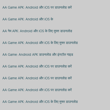
AA Game APK: Android और iOS पर डाउनलोड करें
AA Game APK: Android और iOS के
AA गेम APK: Android और iOS के लिए मुफ्त डाउनलोड
AA Game APK: Android और iOS के लिए मुफ्त डाउनलोड
AA Game: Android APK डाउनलोड और इंस्टॉल गाइड
AA Game APK: Android और iOS पर डाउनलोड करें
AA Game APK: Android और iOS पर डाउनलोड करें
AA Game APK: Android और iOS पर डाउनलोड करें
AA Game APK: Android और iOS के लिए मुफ्त डाउनलोड