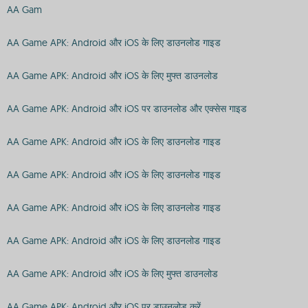
AA Gam
AA Game APK: Android और iOS के लिए डाउनलोड गाइड
AA Game APK: Android और iOS के लिए मुफ्त डाउनलोड
AA Game APK: Android और iOS पर डाउनलोड और एक्सेस गाइड
AA Game APK: Android और iOS के लिए डाउनलोड गाइड
AA Game APK: Android और iOS के लिए डाउनलोड गाइड
AA Game APK: Android और iOS के लिए डाउनलोड गाइड
AA Game APK: Android और iOS के लिए डाउनलोड गाइड
AA Game APK: Android और iOS के लिए मुफ्त डाउनलोड
AA Game APK: Android और iOS पर डाउनलोड करें