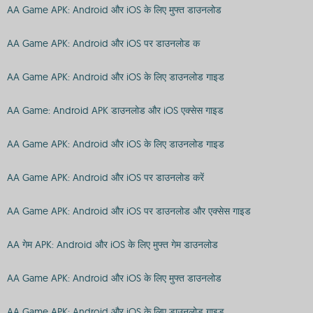
AA Game APK: Android और iOS के लिए मुफ्त डाउनलोड
AA Game APK: Android और iOS पर डाउनलोड क
AA Game APK: Android और iOS के लिए डाउनलोड गाइड
AA Game: Android APK डाउनलोड और iOS एक्सेस गाइड
AA Game APK: Android और iOS के लिए डाउनलोड गाइड
AA Game APK: Android और iOS पर डाउनलोड करें
AA Game APK: Android और iOS पर डाउनलोड और एक्सेस गाइड
AA गेम APK: Android और iOS के लिए मुफ्त गेम डाउनलोड
AA Game APK: Android और iOS के लिए मुफ्त डाउनलोड
AA Game APK: Android और iOS के लिए डाउनलोड गाइड