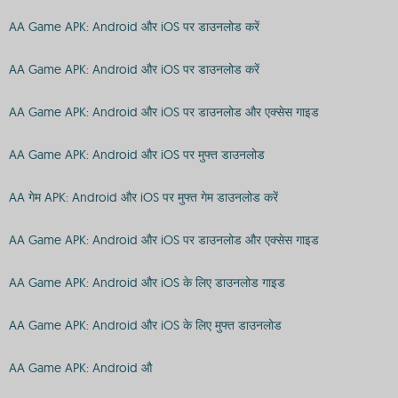
AA Game APK: Android और iOS पर डाउनलोड करें
AA Game APK: Android और iOS पर डाउनलोड करें
AA Game APK: Android और iOS पर डाउनलोड और एक्सेस गाइड
AA Game APK: Android और iOS पर मुफ्त डाउनलोड
AA गेम APK: Android और iOS पर मुफ्त गेम डाउनलोड करें
AA Game APK: Android और iOS पर डाउनलोड और एक्सेस गाइड
AA Game APK: Android और iOS के लिए डाउनलोड गाइड
AA Game APK: Android और iOS के लिए मुफ्त डाउनलोड
AA Game APK: Android औ