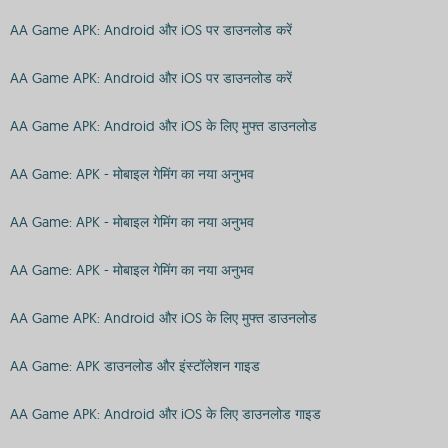
AA Game APK: Android और iOS पर डाउनलोड करें
AA Game APK: Android और iOS पर डाउनलोड करें
AA Game APK: Android और iOS के लिए मुफ्त डाउनलोड
AA Game: APK - मोबाइल गेमिंग का नया अनुभव
AA Game: APK - मोबाइल गेमिंग का नया अनुभव
AA Game: APK - मोबाइल गेमिंग का नया अनुभव
AA Game APK: Android और iOS के लिए मुफ्त डाउनलोड
AA Game: APK डाउनलोड और इंस्टॉलेशन गाइड
AA Game APK: Android और iOS के लिए डाउनलोड गाइड