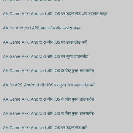
AA Game APK: Android और iOS पर डाउनलोड और इंस्टॉल गाइड
AA गेम: Android APK डाउनलोड और एक्सेस गाइड
AA Game APK: Android और iOS पर डाउनलोड करें
AA Game APK: Android और iOS पर मुफ्त डाउनलोड
AA Game APK: Android और iOS के लिए मुफ्त डाउनलोड
AA गेम APK: Android और iOS पर मुफ्त गेम्स डाउनलोड करें
AA Game APK: Android और iOS के लिए मुफ्त डाउनलोड
AA Game APK: Android और iOS के लिए मुफ्त डाउनलोड
AA Game APK: Android और iOS पर डाउनलोड करें