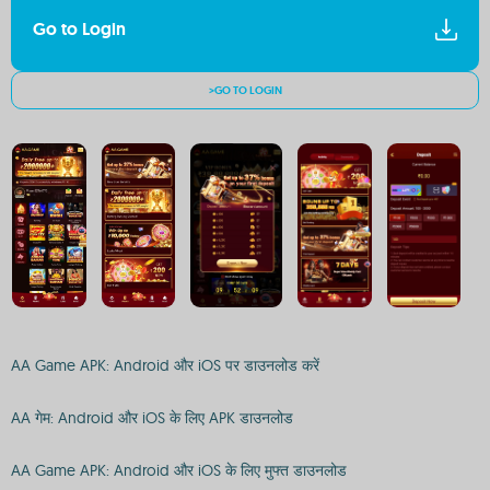
Go to Login
>GO TO LOGIN
AA Game APK: Android और iOS पर डाउनलोड करें
AA गेम: Android और iOS के लिए APK डाउनलोड
AA Game APK: Android और iOS के लिए मुफ्त डाउनलोड