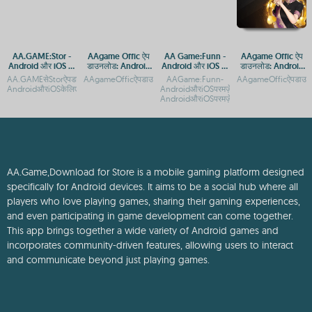
AA.GAME:Stor -
AAgame Offic ऐप
AA Game:Funn -
AAgame Offic ऐप
Android और iOS पर
डाउनलोड: Android
Android और iOS पर
डाउनलोड: Android
मुफ्त गेम्स डाउनलोड
और iOS प्लेटफ़ॉर्म पर
मज़ेदार गेमिंग अनुभव
और iOS प्लेटफ़ॉर्म पर
AA.GAMEसेStorऐपडाउनलोडकरें:AndroidऔरiOSकेलिएगाइडAA.GAME:Stor-
AAgameOfficऐपडाउनलोड:AndroidऔरiOSप्लेटफ़ॉर्मपरएक्सेसगाइडA
AAGame:Funn-
AAgameOfficऐपडाउनलो
करें
गेमिंग एक्सेस
एक्सेस गाइड
AndroidऔरiOSकेलिएमुफ्तऐपडाउ
AndroidऔरiOSपरमज़ेदारगेमिंगअनुभवAAGame
AndroidऔरiOSपरमज़ेदारगेमिंगअनुभव
AA.Game,Download for Store is a mobile gaming platform designed
specifically for Android devices. It aims to be a social hub where all
players who love playing games, sharing their gaming experiences,
and even participating in game development can come together.
This app brings together a wide variety of Android games and
incorporates community-driven features, allowing users to interact
and communicate beyond just playing games.