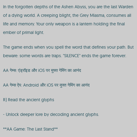
In the forgotten depths of the Ashen Abyss, you are the last Warden
of a dying world. A creeping blight, the Grey Miasma, consumes all
life and memory. Your only weapon is a lantern holding the final
ember of primal light.
The game ends when you spell the word that defines your path. But
beware: some words are traps. "SILENCE" ends the game forever.
AA गेम्स: एंड्रॉइड और iOS पर मुफ्त गेमिंग का आनंद
AA गेम्स ऐप: Android और iOS पर मुफ्त गेमिंग का आनंद
R) Read the ancient glyphs
- Unlock deeper lore by decoding ancient glyphs.
**AA Game: The Last Stand**