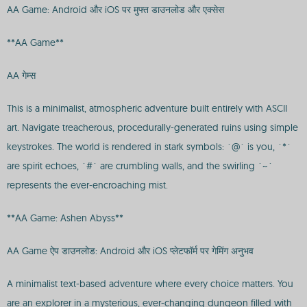
AA Game: Android और iOS पर मुफ्त डाउनलोड और एक्सेस
**AA Game**
AA गेम्स
This is a minimalist, atmospheric adventure built entirely with ASCII
art. Navigate treacherous, procedurally-generated ruins using simple
keystrokes. The world is rendered in stark symbols: `@` is you, `*`
are spirit echoes, `#` are crumbling walls, and the swirling `~`
represents the ever-encroaching mist.
**AA Game: Ashen Abyss**
AA Game ऐप डाउनलोड: Android और iOS प्लेटफॉर्म पर गेमिंग अनुभव
A minimalist text-based adventure where every choice matters. You
are an explorer in a mysterious, ever-changing dungeon filled with