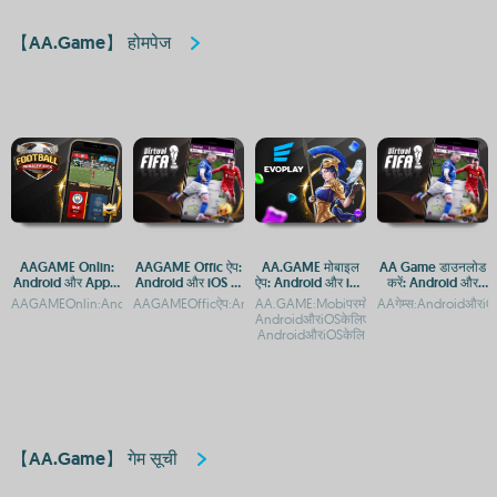
【AA.Game】 होमपेज
AAGAME Onlin:
AAGAME Offic ऐप:
AA.GAME मोबाइल
AA Game डाउनलोड
Android और Apple
Android और iOS पर
ऐप: Android और iOS
करें: Android और
के लिए APP एक्सेस
डाउनलोड करें
पर डाउनलोड व एक्सेस
iOS के लिए मुफ्त APP
AAGAMEOnlin:AndroidaurApplekeliyeAppaurAPKAccessAAGAMEOnlineगेमिंगप्लेटफॉर
AAGAMEOfficऐप:AndroidऔरAppleडाउनलोडगाइडAAGAMEOfficऐप
AA.GAME:Mobiपरमोबाइलगेमिंगकाआनंदलें-
AAगेम्स:AndroidऔरiOS
गाइड
एक्सेस
AndroidऔरiOSकेलिएएक्सेसAA.GAME:Mobi-
AndroidऔरiOSकेलि
【AA.Game】 गेम सूची