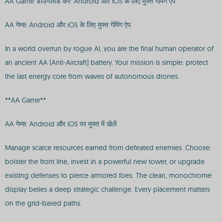
AA Game डाउनलोड करें: Android और iOS के लिए मुफ्त गेमिंग ऐप
AA गेम्स: Android और iOS के लिए मुफ्त गेमिंग ऐप
In a world overrun by rogue AI, you are the final human operator of
an ancient AA (Anti-Aircraft) battery. Your mission is simple: protect
the last energy core from waves of autonomous drones.
**AA Game**
AA गेम्स: Android और iOS पर मुफ्त में खेलें
Manage scarce resources earned from defeated enemies. Choose:
bolster the front line, invest in a powerful new tower, or upgrade
existing defenses to pierce armored foes. The clean, monochrome
display belies a deep strategic challenge. Every placement matters
on the grid-based paths.