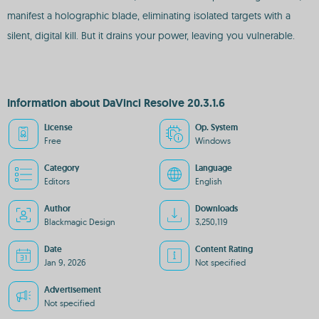
manifest a holographic blade, eliminating isolated targets with a
silent, digital kill. But it drains your power, leaving you vulnerable.
Information about DaVinci Resolve 20.3.1.6
License
Op. System
Free
Windows
Category
Language
Editors
English
Author
Downloads
Blackmagic Design
3,250,119
Date
Content Rating
Jan 9, 2026
Not specified
Advertisement
Not specified