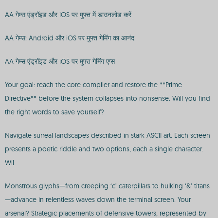
AA गेम्स एंड्रॉइड और iOS पर मुफ्त में डाउनलोड करें
AA गेम्स: Android और iOS पर मुफ्त गेमिंग का आनंद
AA गेम्स एंड्रॉइड और iOS पर मुफ्त गेमिंग एप्स
Your goal: reach the core compiler and restore the **Prime
Directive** before the system collapses into nonsense. Will you find
the right words to save yourself?
Navigate surreal landscapes described in stark ASCII art. Each screen
presents a poetic riddle and two options, each a single character.
Wil
Monstrous glyphs—from creeping ‘c’ caterpillars to hulking ‘&’ titans
—advance in relentless waves down the terminal screen. Your
arsenal? Strategic placements of defensive towers, represented by