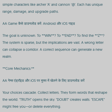
simple characters like archer ‘A’ and cannon ‘@’. Each has unique
range, damage, and upgrade paths.
AA Game कैसे डाउनलोड करें: Android और iOS गाइड
The goal is unknown. To **WIN**? To **END**? To find the **Z**?
The system is sparse, but the implications are vast. A wrong letter
can collapse a corridor. A correct sequence can generate a new
realm.
**Core Mechanics:**
AA गेम्स एंड्रॉइड और iOS पर मुफ्त में खेलने के लिए डाउनलोड करें
Your choices cascade. Collect letters. They form words that reshape
the world. "TRUTH" opens the sky. "DOUBT" creates walls. "ESCAPE"
might free you—or delete everything.