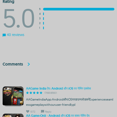
Rating
5.0
5
4
3
2
1
40 reviews
Comments
AAGame India ऐप: Android और iOS पर गेमिंग एक्सेस
1769085601
AAGameIndiaApp:AndroidऔरiOSपरडाउनलोडकरेंExperienceseaml
essgameplaywithouruser-friendlypl
1072
Reply
AA Game:Onli - Android और iOS पर मुफ्त गेमिंग ऐप