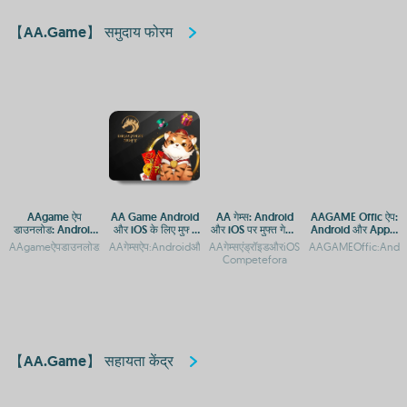
【AA.Game】 समुदाय फोरम
AAgame ऐप
AA Game Android
AA गेम्स: Android
AAGAME Offic ऐप:
डाउनलोड: Android
और iOS के लिए मुफ्त
और iOS पर मुफ्त गेमिंग
Android और Apple
और iOS प्लेटफ़ॉर्म पर
डाउनलोड
ऐप्स का आनंद लें
पर डाउनलोड करें
AAgameऐपडाउनलोड:AndroidऔरiOSप्लेटफ़ॉर्मपरगेमिंगएक्सेस
AAगेम्सऐप:AndroidऔरiOSपरमुफ्तगेमिंगकाआनंदAAगेम्सऐप:AndroidऔरiOSप
AAगेम्सएंड्रॉइडऔरiOSपरमुफ्तमेंडाउनलोडकरें
AAGAMEOffic:Android
गेमिंग एक्सेस
Competefora
【AA.Game】 सहायता केंद्र