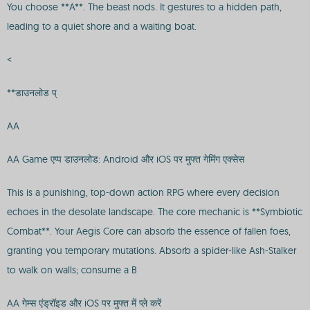
You choose **A**. The beast nods. It gestures to a hidden path,
leading to a quiet shore and a waiting boat.
<
**डाउनलोड प्
AA
AA Game एप्प डाउनलोड: Android और iOS पर मुफ्त गेमिंग एक्सेस
This is a punishing, top-down action RPG where every decision
echoes in the desolate landscape. The core mechanic is **Symbiotic
Combat**. Your Aegis Core can absorb the essence of fallen foes,
granting you temporary mutations. Absorb a spider-like Ash-Stalker
to walk on walls; consume a B
AA गेम्स एंड्रॉइड और iOS पर मुफ्त में प्ले करें