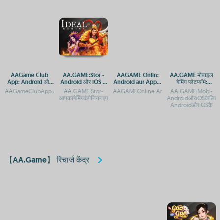
AAGame Club
AA.GAME:Stor -
AAGAME Onlin:
AA.GAME मोबाइल
App: Android और
Android और iOS के
Android aur Apple
गेमिंग प्लेटफॉर्म:
iOS पर डाउनलोड करें
लिए मुफ्त गेम डाउनलोड
ke liye App aur
Android और iOS पर
AAGameClubApp:AndroidऔरiOSपरडाउनलोडकरेंAAGameClub:AndroidऔरiOSपरगेमिंगऐप
AA.GAME:Stor-
AAGAMEOnline:AndroidऔरAppleडिवाइसपरए
AA.GAME:Mobi-
प्लेटफ़ॉर्म
APK Download
डाउनलोड व एक्सेस
आपकागेमिंगकंपेनियनएपAA.GAMEपरStorगेमडाउनलोडऔरप्लेकरें:Andr
AndroidऔरiOSकेलिएऐप
गाइड
AndroidऔरiOSके
【AA.Game】 रिचार्ज केंद्र