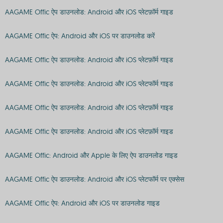
AAGAME Offic ऐप डाउनलोड: Android और iOS प्लेटफ़ॉर्म गाइड
AAGAME Offic ऐप: Android और iOS पर डाउनलोड करें
AAGAME Offic ऐप डाउनलोड: Android और iOS प्लेटफ़ॉर्म गाइड
AAGAME Offic ऐप डाउनलोड: Android और iOS प्लेटफॉर्म गाइड
AAGAME Offic ऐप डाउनलोड: Android और iOS प्लेटफ़ॉर्म गाइड
AAGAME Offic ऐप डाउनलोड: Android और iOS प्लेटफ़ॉर्म गाइड
AAGAME Offic: Android और Apple के लिए ऐप डाउनलोड गाइड
AAGAME Offic ऐप डाउनलोड: Android और iOS प्लेटफॉर्म पर एक्सेस
AAGAME Offic ऐप: Android और iOS पर डाउनलोड गाइड