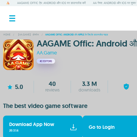
AAGAME OFFIC ऐप: ANDROID और IOS पर डाउनलोड करें
AA गेम्स: ANDROID और IOS पर मुफ्त ग
HOME
/
【AA.GAME】 होमपेज
/
AAGAME OFFIC: ANDROID और APPLE के लिए ऐप डाउनलोड गाइड
AAGAME Offic: Android और 
AA.Game
#2
EDITORS
40
3.3 M
5.0
reviews
downloads
The best video game software
Download App Now
Go to Login
20.3.1.6