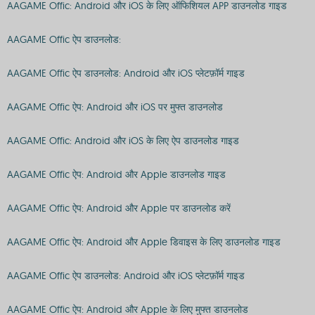
AAGAME Offic: Android और iOS के लिए ऑफिशियल APP डाउनलोड गाइड
AAGAME Offic ऐप डाउनलोड:
AAGAME Offic ऐप डाउनलोड: Android और iOS प्लेटफ़ॉर्म गाइड
AAGAME Offic ऐप: Android और iOS पर मुफ्त डाउनलोड
AAGAME Offic: Android और iOS के लिए ऐप डाउनलोड गाइड
AAGAME Offic ऐप: Android और Apple डाउनलोड गाइड
AAGAME Offic ऐप: Android और Apple पर डाउनलोड करें
AAGAME Offic ऐप: Android और Apple डिवाइस के लिए डाउनलोड गाइड
AAGAME Offic ऐप डाउनलोड: Android और iOS प्लेटफ़ॉर्म गाइड
AAGAME Offic ऐप: Android और Apple के लिए मुफ्त डाउनलोड