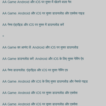
AA Game Android और iOS पर मुफ्त में खेलने वाला गेम
AA Game: Android और iOS पर मुफ्त डाउनलोड और एक्सेस गाइड
AA गेम्स एंड्रॉइड और iOS पर मुफ्त में डाउनलोड करें
<
AA Game का आनंद लें: Android और iOS पर मुफ्त डाउनलोड
AA Game डाउनलोड करें: Android और iOS के लिए मुफ्त गेमिंग ऐप
AA गेम्स डाउनलोड: एंड्रॉइड और iOS पर मुफ्त गेमिंग एप
AA Game: Android और iOS के लिए मुफ्त डाउनलोड और गेमप्ले गाइड
AA Game: Android और iOS पर मुफ्त डाउनलोड और एक्सेस
AA Game: Android और iOS पर मुफ्त डाउनलोड और एक्सेस