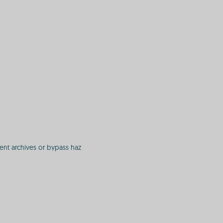
ient archives or bypass haz