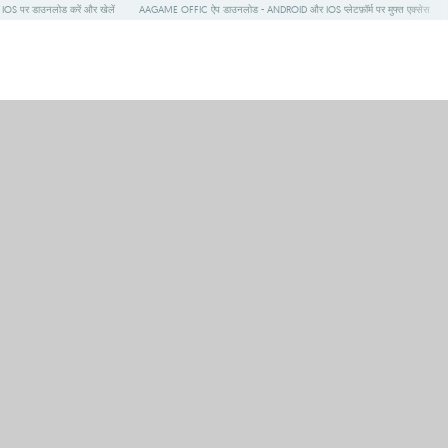
 पर डाउनलोड करें और खेलें
AAGAME OFFIC ऐप डाउनलोड - ANDROID और IOS प्लेटफ़ॉर्म पर मुफ्त एक्सेस