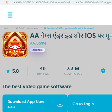
AAGAME OFFIC ऐप: ANDROID और IOS पर डाउनलोड करें
AA गेम्स: ANDROID और IOS पर मुफ्त ग
HOME
/
【AA.GAME】 नवीनतम अपडेट
/
AA गेम्स एंड्रॉइड और IOS पर मुफ्त में डाउनलोड करने के लिए उपलब्ध हैं
AA गेम्स एंड्रॉइड और iOS पर मुफ
AA.Game
#2
EDITORS
40
3.3 M
5.0
reviews
downloads
The best video game software
Download App Now
Go to Login
20.3.1.6