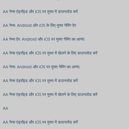
AA गेम्स एंड्रॉइड और iOS पर मुफ्त में डाउनलोड करें
AA गेम्स: Android और iOS के लिए मुफ्त गेमिंग ऐप
AA गेम्स ऐप: Android और iOS पर मुफ्त गेमिंग का आनंद
AA गेम्स एंड्रॉइड और iOS पर मुफ्त में खेलने के लिए डाउनलोड करें
AA गेम्स: Android और iOS पर मुफ्त गेमिंग का आनंद
AA गेम्स एंड्रॉइड और iOS पर मुफ्त में डाउनलोड करें
AA गेम्स एंड्रॉइड और iOS पर मुफ्त में खेलने के लिए डाउनलोड करें
AA
AA गेम्स एंड्रॉइड और iOS पर मुफ्त में डाउनलोड करें