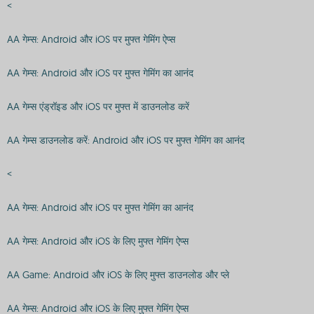
<
AA गेम्स: Android और iOS पर मुफ्त गेमिंग ऐप्स
AA गेम्स: Android और iOS पर मुफ्त गेमिंग का आनंद
AA गेम्स एंड्रॉइड और iOS पर मुफ्त में डाउनलोड करें
AA गेम्स डाउनलोड करें: Android और iOS पर मुफ्त गेमिंग का आनंद
<
AA गेम्स: Android और iOS पर मुफ्त गेमिंग का आनंद
AA गेम्स: Android और iOS के लिए मुफ्त गेमिंग ऐप्स
AA Game: Android और iOS के लिए मुफ्त डाउनलोड और प्ले
AA गेम्स: Android और iOS के लिए मुफ्त गेमिंग ऐप्स