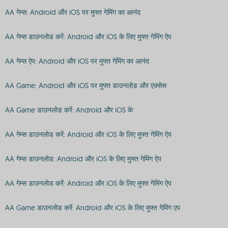
AA गेम्स: Android और iOS पर मुफ्त गेमिंग का आनंद
AA गेम्स डाउनलोड करें: Android और iOS के लिए मुफ्त गेमिंग ऐप
AA गेम्स ऐप: Android और iOS पर मुफ्त गेमिंग का आनंद
AA Game: Android और iOS पर मुफ्त डाउनलोड और एक्सेस
AA Game डाउनलोड करें: Android और iOS के
AA गेम्स डाउनलोड करें: Android और iOS के लिए मुफ्त गेमिंग ऐप
AA गेम्स डाउनलोड: Android और iOS के लिए मुफ्त गेमिंग ऐप
AA गेम्स डाउनलोड करें: Android और iOS के लिए मुफ्त गेमिंग ऐप
AA Game डाउनलोड करें: Android और iOS के लिए मुफ्त गेमिंग एप