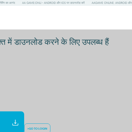
ेमिंग का आनंद
AA GAME:ONLI - ANDROID और IOS पर डाउनलोड करें
AAGAME ONLINE: ANDROID और IOS
्त में डाउनलोड करने के लिए उपलब्ध हैं
>GO TO LOGIN