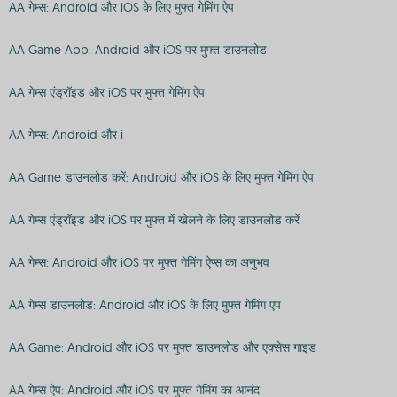
AA गेम्स: Android और iOS के लिए मुफ्त गेमिंग ऐप
AA Game App: Android और iOS पर मुफ्त डाउनलोड
AA गेम्स एंड्रॉइड और iOS पर मुफ्त गेमिंग ऐप
AA गेम्स: Android और i
AA Game डाउनलोड करें: Android और iOS के लिए मुफ्त गेमिंग ऐप
AA गेम्स एंड्रॉइड और iOS पर मुफ्त में खेलने के लिए डाउनलोड करें
AA गेम्स: Android और iOS पर मुफ्त गेमिंग ऐप्स का अनुभव
AA गेम्स डाउनलोड: Android और iOS के लिए मुफ्त गेमिंग एप
AA Game: Android और iOS पर मुफ्त डाउनलोड और एक्सेस गाइड
AA गेम्स ऐप: Android और iOS पर मुफ्त गेमिंग का आनंद