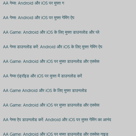
AA गेम्स: Android और iOS पर मुफ्त ग
AA गेम्स: Android और iOS पर मुफ्त गेमिंग ऐप
AA Game: Android और iOS के लिए मुफ्त डाउनलोड और प्ले
AA गेम्स डाउनलोड करें: Android और iOS के लिए मुफ्त गेमिंग ऐप
AA Game: Android और iOS पर मुफ्त डाउनलोड और एक्सेस
AA गेम्स एंड्रॉइड और iOS पर मुफ्त में डाउनलोड करें
AA Game Android और iOS के लिए मुफ्त डाउनलोड
AA Game: Android और iOS पर मुफ्त डाउनलोड और एक्सेस
AA गेम्स ऐप डाउनलोड करें: Android और iOS पर मुफ्त गेमिंग का आनंद
AA Game: Android और iOS पर मुफ्त डाउनलोड और एक्सेस गाइड