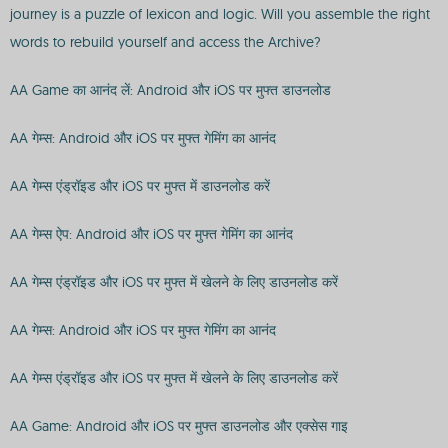
journey is a puzzle of lexicon and logic. Will you assemble the right
words to rebuild yourself and access the Archive?
AA Game का आनंद लें: Android और iOS पर मुफ्त डाउनलोड
AA गेम्स: Android और iOS पर मुफ्त गेमिंग का आनंद
AA गेम्स एंड्रॉइड और iOS पर मुफ्त में डाउनलोड करें
AA गेम्स ऐप: Android और iOS पर मुफ्त गेमिंग का आनंद
AA गेम्स एंड्रॉइड और iOS पर मुफ्त में खेलने के लिए डाउनलोड करें
AA गेम्स: Android और iOS पर मुफ्त गेमिंग का आनंद
AA गेम्स एंड्रॉइड और iOS पर मुफ्त में खेलने के लिए डाउनलोड करें
AA Game: Android और iOS पर मुफ्त डाउनलोड और एक्सेस गाइ