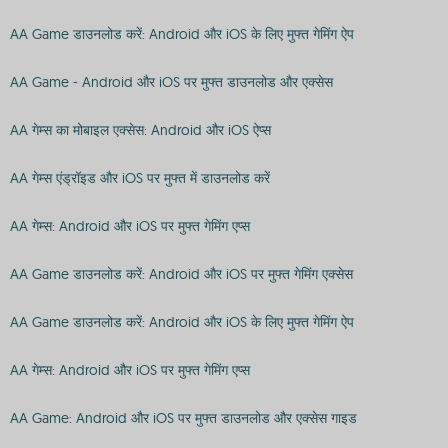
AA Game डाउनलोड करें: Android और iOS के लिए मुफ्त गेमिंग ऐप
AA Game - Android और iOS पर मुफ्त डाउनलोड और एक्सेस
AA गेम्स का मोबाइल एक्सेस: Android और iOS ऐप्स
AA गेम्स एंड्रॉइड और iOS पर मुफ्त में डाउनलोड करें
AA गेम्स: Android और iOS पर मुफ्त गेमिंग एप्स
AA Game डाउनलोड करें: Android और iOS पर मुफ्त गेमिंग एक्सेस
AA Game डाउनलोड करें: Android और iOS के लिए मुफ्त गेमिंग ऐप
AA गेम्स: Android और iOS पर मुफ्त गेमिंग एप्स
AA Game: Android और iOS पर मुफ्त डाउनलोड और एक्सेस गाइड