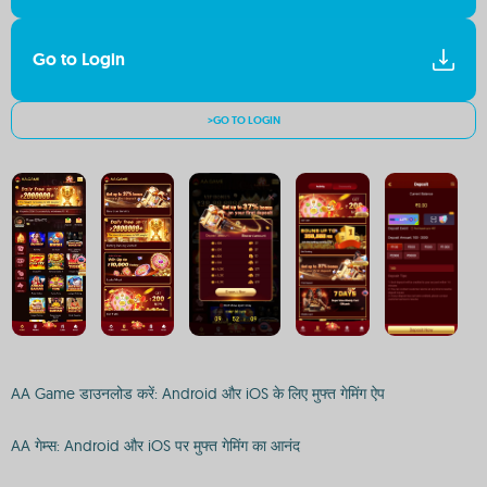
Go to Login
>GO TO LOGIN
AA Game डाउनलोड करें: Android और iOS के लिए मुफ्त गेमिंग ऐप
AA गेम्स: Android और iOS पर मुफ्त गेमिंग का आनंद