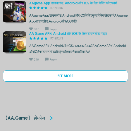
AAgame App डाउनलोड: Android और iOS के लिए गेमिंग प्लेटफ़ॉर्म
1771710087
AAgameAppडाउनलोड:AndroidऔरiOSकेलिएमुफ्तगेमिंगप्लेटफॉर्मAAgame
Appडाउनलोड:AndroidऔरiOSकेलि
507
Reply
AA Game APK: Android और iOS के लिए डाउनलोड गाइड
1771817243
AAGameAPK:AndroidऔरiOSपरडाउनलोडकरेंAAGameAPK:Android
औरiOSपरडाउनलोडऔरइंस्टॉलकरनेकातरीकाAA
246
Reply
SEE MORE
【AA.Game】 होमपेज