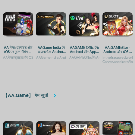
AA गेम्स: एंड्रॉइड और
AAGame India ऐप
AAGAME Offic ऐप:
AA.GAME:Stor -
iOS पर मुफ्त गेमिंग का
डाउनलोड: Android
Android और Apple
Android और iOS के
आनंद
और iOS प्लेटफॉर्म पर
के लिए डाउनलोड गाइड
लिए मुफ्त गेम डाउनलोड
AAगेम्सएंड्रॉइडऔरiOSपरमुफ्तमेंखेलनेकेलिएडाउनलोडकरेंAAगेम्सडाउनलोडकरें:AndroidऔरiOSकेलिए
AAGameIndia:AndroidऔरiOSपरऐपडाउनलोडकरेंAAGameIndia:Androi
AAGAMEOfficऐप:AndroidऔरAppleपरडाउनलो
Inthefracturedworl
एक्सेस
Carver,aseekeroflo
【AA.Game】 गेम सूची