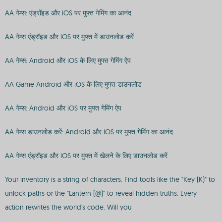
AA गेम्स: एंड्रॉइड और iOS पर मुफ्त गेमिंग का आनंद
AA गेम्स एंड्रॉइड और iOS पर मुफ्त में डाउनलोड करें
AA गेम्स: Android और iOS के लिए मुफ्त गेमिंग ऐप
AA Game Android और iOS के लिए मुफ्त डाउनलोड
AA गेम्स: Android और iOS पर मुफ्त गेमिंग ऐप
AA गेम्स डाउनलोड करें: Android और iOS पर मुफ्त गेमिंग का आनंद
AA गेम्स एंड्रॉइड और iOS पर मुफ्त में खेलने के लिए डाउनलोड करें
Your inventory is a string of characters. Find tools like the "Key (K)" to
unlock paths or the "Lantern (@)" to reveal hidden truths. Every
action rewrites the world's code. Will you