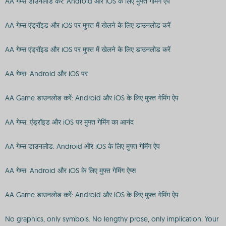
AA गेम्स डाउनलोड करें: Android और iOS के लिए मुफ्त गेमिंग ऐप
AA गेम्स एंड्रॉइड और iOS पर मुफ्त में खेलने के लिए डाउनलोड करें
AA गेम्स एंड्रॉइड और iOS पर मुफ्त में खेलने के लिए डाउनलोड करें
AA गेम्स: Android और iOS पर
AA Game डाउनलोड करें: Android और iOS के लिए मुफ्त गेमिंग ऐप
AA गेम्स: एंड्रॉइड और iOS पर मुफ्त गेमिंग का आनंद
AA गेम्स डाउनलोड: Android और iOS के लिए मुफ्त गेमिंग ऐप
AA गेम्स: Android और iOS के लिए मुफ्त गेमिंग ऐप्स
AA Game डाउनलोड करें: Android और iOS के लिए मुफ्त गेमिंग ऐप
No graphics, only symbols. No lengthy prose, only implication. Your