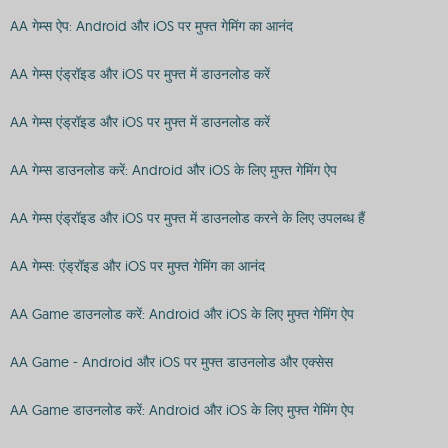
AA गेम्स ऐप: Android और iOS पर मुफ्त गेमिंग का आनंद
AA गेम्स एंड्रॉइड और iOS पर मुफ्त में डाउनलोड करें
AA गेम्स एंड्रॉइड और iOS पर मुफ्त में डाउनलोड करें
AA गेम्स डाउनलोड करें: Android और iOS के लिए मुफ्त गेमिंग ऐप
AA गेम्स एंड्रॉइड और iOS पर मुफ्त में डाउनलोड करने के लिए उपलब्ध हैं
AA गेम्स: एंड्रॉइड और iOS पर मुफ्त गेमिंग का आनंद
AA Game डाउनलोड करें: Android और iOS के लिए मुफ्त गेमिंग ऐप
AA Game - Android और iOS पर मुफ्त डाउनलोड और एक्सेस
AA Game डाउनलोड करें: Android और iOS के लिए मुफ्त गेमिंग ऐप