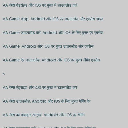
AA गेम्स एंड्रॉइड और iOS पर मुफ्त में डाउनलोड करें
AA Game App: Android और iOS पर डाउनलोड और एक्सेस गाइड
AA Game डाउनलोड करें: Android और iOS के लिए मुफ्त ऐप एक्सेस
AA Game: Android और iOS पर मुफ्त डाउनलोड और एक्सेस
AA Game ऐप डाउनलोड: Android और iOS पर मुफ्त गेमिंग एक्सेस
<
AA गेम्स एंड्रॉइड और iOS पर मुफ्त में डाउनलोड करें
AA गेम्स डाउनलोड: Android और iOS के लिए मुफ्त गेमिंग ऐप
AA गेम्स का मोबाइल अनुभव: Android और iOS पर गेमिंग