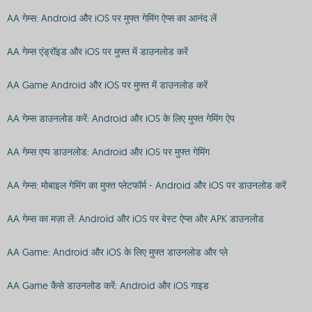
AA गेम्स: Android और iOS पर मुफ्त गेमिंग ऐप्स का आनंद लें
AA गेम्स एंड्रॉइड और iOS पर मुफ्त में डाउनलोड करें
AA Game Android और iOS पर मुफ्त में डाउनलोड करें
AA गेम्स डाउनलोड करें: Android और iOS के लिए मुफ्त गेमिंग ऐप
AA गेम्स एप्प डाउनलोड: Android और iOS पर मुफ्त गेमिंग
AA गेम्स: मोबाइल गेमिंग का मुफ्त प्लेटफॉर्म - Android और iOS पर डाउनलोड करें
AA गेम्स का मज़ा लें: Android और iOS पर बेस्ट ऐप्स और APK डाउनलोड
AA Game: Android और iOS के लिए मुफ्त डाउनलोड और प्ले
AA Game कैसे डाउनलोड करें: Android और iOS गाइड