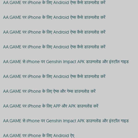
AA.GAME पर iPhone के लिए Android ऐप्स कैसे डाउनलोड करें
AA.GAME पर iPhone के लिए Android ऐप्स कैसे डाउनलोड करें
AA.GAME पर iPhone के लिए Android ऐप्स कैसे डाउनलोड करें
AA.GAME पर iPhone के लिए Android ऐप्स कैसे डाउनलोड करें
AA.GAME से iPhone पर Genshin Impact APK डाउनलोड और इंस्टॉल गाइड
AA.GAME पर iPhone के लिए Android ऐप्स कैसे डाउनलोड करें
AA.GAME पर iPhone के लिए ऐप्स और गेम्स डाउनलोड करें
AA.GAME पर iPhone के लिए APP और APK डाउनलोड करें
AA.GAME से iPhone पर Genshin Impact APK डाउनलोड और इंस्टॉल गाइड
AA.GAME पर iPhone के लिए Android ऐप्