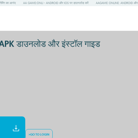
ेमिंग का आनंद
AA GAME:ONLI - ANDROID और IOS पर डाउनलोड करें
AAGAME ONLINE: ANDROID और IOS
PK डाउनलोड और इंस्टॉल गाइड
>GO TO LOGIN