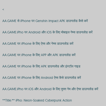
<
AA.GAME से iPhone पर Genshin Impact APK डाउनलोड कैसे करें
AA.GAME:iPho पर Android और iOS के लिए मोबाइल गेम्स डाउनलोड करें
AA.GAME पर iPhone के लिए ऐप्स और गेम्स डाउनलोड करें
AA.GAME पर iPhone के लिए APP और APK डाउनलोड करें
AA.GAME पर iPhone के लिए APK डाउनलोड और इंस्टॉल गाइड
AA.GAME पर iPhone के लिए Android ऐप्स कैसे डाउनलोड करें
AA.GAME:iPho पर iOS और Android के लिए मुफ्त गेम और ऐप्स डाउनलोड करें
**Title:** iPho: Neon-Soaked Cyberpunk Action