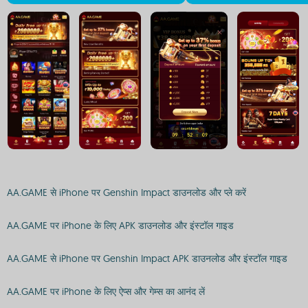
AA.GAME से iPhone पर Genshin Impact डाउनलोड और प्ले करें
AA.GAME पर iPhone के लिए APK डाउनलोड और इंस्टॉल गाइड
AA.GAME से iPhone पर Genshin Impact APK डाउनलोड और इंस्टॉल गाइड
AA.GAME पर iPhone के लिए ऐप्स और गेम्स का आनंद लें