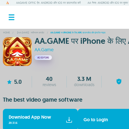
AAGAME OFFIC ऐप: ANDROID और IOS पर डाउनलोड करें
AA गेम्स: ANDROID और IOS पर मुफ्त ग
HOME
/
【AA.GAME】 नवीनतम अपडेट
/
AA.GAME पर IPHONE के लिए APK डाउनलोड और इंस्टॉल गाइड
AA.GAME पर iPhone के लिए A
AA.Game
#2
EDITORS
40
3.3 M
5.0
reviews
downloads
The best video game software
Download App Now
Go to Login
20.3.1.6