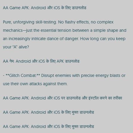
AA Game APK: Android और iOS के लिए डाउनलोड
Pure, unforgiving skill-testing. No flashy effects, no complex
mechanics—just the essential tension between a simple shape and
an increasingly intricate dance of danger. How long can you keep
your “A” alive?
AA गेम: Android और iOS के लिए APK डाउनलोड
- **Glitch Combat:** Disrupt enemies with precise energy blasts or
use their own attacks against them.
AA Game APK: Android और iOS पर डाउनलोड और इंस्टॉल करने का तरीका
AA Game APK: Android और iOS के लिए मुफ्त डाउनलोड
AA Game APK: Android और iOS के लिए मुफ्त डाउनलोड