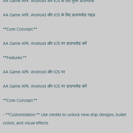
AA Game APK: Android और iOS के लिए मुफ्त डाउनलोड
AA Game APK: Android और iOS के लिए डाउनलोड गाइड
**Core Concept:**
AA Game APK: Android और iOS पर डाउनलोड करें
**Features:**
AA Game APK: Android और iOS पर
AA Game APK: Android और iOS पर डाउनलोड करें
**Core Concept:**
- **Customization:** Use credits to unlock new ship designs, bullet
colors, and visual effects.