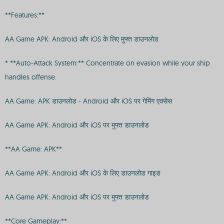
**Features:**
AA Game APK: Android और iOS के लिए मुफ्त डाउनलोड
* **Auto-Attack System:** Concentrate on evasion while your ship
handles offense.
AA Game: APK डाउनलोड - Android और iOS पर गेमिंग एक्सेस
AA Game APK: Android और iOS पर मुफ्त डाउनलोड
**AA Game: APK**
AA Game APK: Android और iOS के लिए डाउनलोड गाइड
AA Game APK: Android और iOS पर मुफ्त डाउनलोड
**Core Gameplay:**