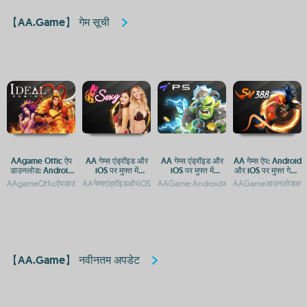
【AA.Game】 गेम सूची
AAgame Offic ऐप
AA गेम्स एंड्रॉइड और
AA गेम्स एंड्रॉइड और
AA गेम्स ऐप: Android
डाउनलोड: Android
iOS पर मुफ्त में
iOS पर मुफ्त में
और iOS पर मुफ्त गेमिंग
और iOS प्लेटफ़ॉर्म पर
डाउनलोड करें
डाउनलोड करने के लिए
का आनंद
AAgameOfficऐपडाउनलोड:AndroidऔरiOSप्लेटफ़ॉर्मपरगेमिंगएक्सेसAAgameOfficऐपडाउनलोड:
AAगेम्सएंड्रॉइडऔरiOSपरमुफ्तमेंखेलनेकेलिएडाउनलोडकरेंAAगेम्सऐप:Androi
AAGame:AndroidऔरiOSकेलिएमुफ्तडाउनलोडऔर
AAGameडाउनलोडकरें:And
एक्सेस गाइड
【AA.Game】 नवीनतम अपडेट