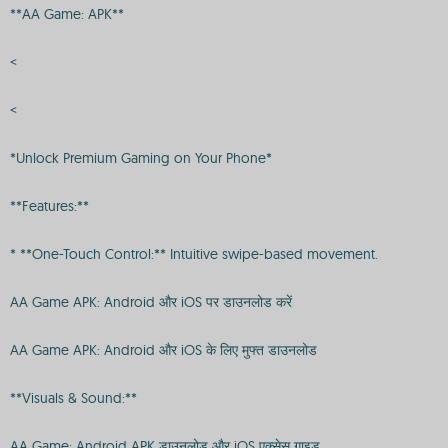
**AA Game: APK**
<
<
*Unlock Premium Gaming on Your Phone*
**Features:**
* **One-Touch Control:** Intuitive swipe-based movement.
AA Game APK: Android और iOS पर डाउनलोड करें
AA Game APK: Android और iOS के लिए मुफ्त डाउनलोड
**Visuals & Sound:**
AA Game: Android APK डाउनलोड और iOS एक्सेस गाइड