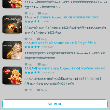
AA.Gameऐपडाउनलोडकरें:AndroidऔरiOSकेलिएगेमिंगप्लेटफ़ॉर्मAA.Gameप
रमुफ्AA.Gameऐपडाउनलोड:And
442
Reply
AAgame ऐप डाउनलोड: Android और iOS प्लेटफ़ॉर्म पर गेमिंग एक्सेस
1771785712
AAgameऐपडाउनलोड:AndroidऔरiOSप्लेटफ़ॉर्मपरगेमिंगएक्सेसAAgameऐप
डाउनलोड:AndroidऔरiOSप्लेटफ़
714
Reply
AA Game डाउनलोड करें: Android और iOS के लिए मुफ्त गेमिंग ऐप
1771855609
AAगेम्सएंड्रॉइडऔरiOSपरमुफ्तमेंडाउनलोडकरेंAAGame:AndroidऔरiOSके
लिएमुफ्तडाउनलोडऔरगेमप्लेगा
957
Reply
AA.GAME ऐप डाउनलोड गाइड: Android और iOS प्लेटफ़ॉर्म पर एक्सेस करें
1772426248
AA.GAMEपरAndroidऔरiOSकेलिएAPPडाउनलोडकरें【AA.GAME】
APPडाउनलोडगाइड:AndroidऔरiOSप्लेटफ़ॉर्मप
261
Reply
SEE MORE