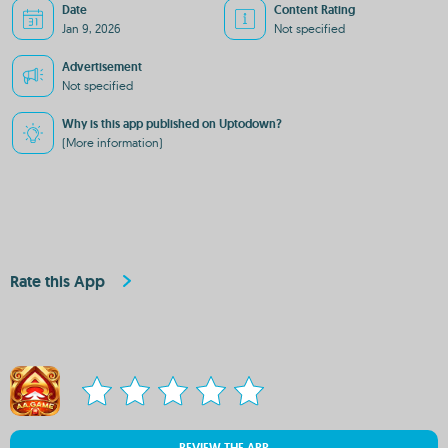
Date
Content Rating
Jan 9, 2026
Not specified
Advertisement
Not specified
Why is this app published on Uptodown?
(More information)
Rate this App