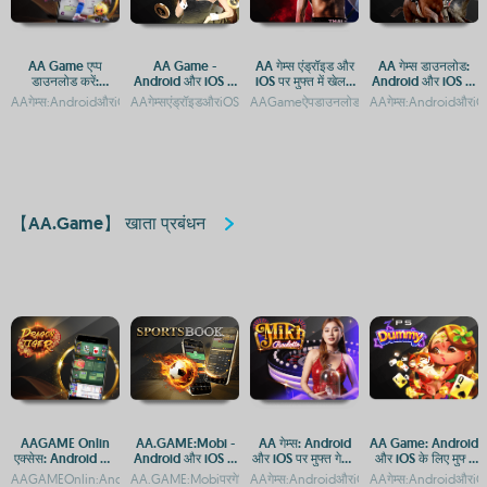
AA Game एप्प
AA Game -
AA गेम्स एंड्रॉइड और
AA गेम्स डाउनलोड:
डाउनलोड करें:
Android और iOS के
iOS पर मुफ्त में खेलने
Android और iOS पर
Android और iOS के
लिए मुफ्त डाउनलोड
के लिए डाउनलोड करें
मुफ्त गेमिंग एप
AAगेम्स:AndroidऔरiOSपरमुफ्तगेमिंगकाआनंदAAGameडाउनलोडकरें:AndroidऔरiOSकेलिएमुफ्तगेम
AAगेम्सएंड्रॉइडऔरiOSपरमुफ्तमेंडाउनलोडकरेंAAगेम्सडाउनलोडकरें:Android
AAGameऐपडाउनलोड:AndroidऔरiOSपरगेमिंगअनु
AAगेम्स:AndroidऔरiOS
लिए मुफ्त गेमिंग
प्लेटफॉर्म
【AA.Game】 खाता प्रबंधन
AAGAME Onlin
AA.GAME:Mobi -
AA गेम्स: Android
AA Game: Android
एक्सेस: Android और
Android और iOS के
और iOS पर मुफ्त गेमिंग
और iOS के लिए मुफ्त
Apple के लिए APP
लिए ऐप डाउनलोड करें
एप्स और APK
डाउनलोड और गेमप्ले
AAGAMEOnlin:AndroidऔरAppleप्लेटफ़ॉर्मपरएक्सेसकरेंAAGAMEOnlin:AndroidऔरiOSकेल
AA.GAME:Mobiपरगेमिंगएप्सऔरAPKडाउनलोडकरें-
AAगेम्स:AndroidऔरiOSकेलिएमुफ्तगेमिंगऐप्सA
AAगेम्स:AndroidऔरiOS