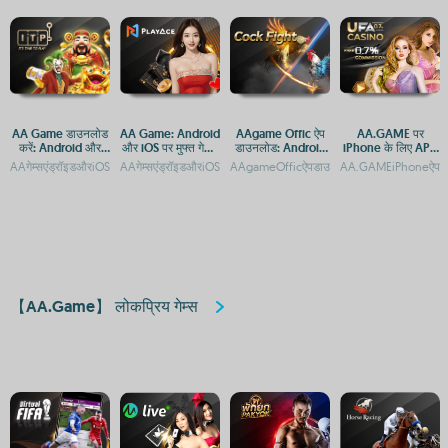
AA Game डाउनलोड
AA Game: Android
AAgame Offic ऐप
AA.GAME पर
करें: Android और
और iOS पर मुफ्त गेमिंग
डाउनलोड: Android
iPhone के लिए APK
iOS पर मुफ्त गेमिंग एप
एप्स
और iOS प्लेटफ़ॉर्म पर
डाउनलोड और इंस्टॉल
AAगेम्सएंड्रॉइडऔरiOSपरमुफ्तमेंडाउनलोडकरनेकेलिएAAGameडाउनलोडकरें:AndroidऔरiOSकेलिएमुफ
AAगेम्सएंड्रॉइडऔरiOSपरमुफ्तमेंखेलनेकेलिएडाउनलोडकरेंAAGame:And
AAgameOfficऐपडाउनलोड:AndroidऔरiOSप्लेटफ
AA.GAMEiPhoneऐपडाउ
एक्सेस गाइड
गाइड
【AA.Game】 लोकप्रिय गेम्स