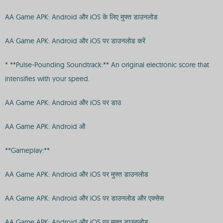
AA Game APK: Android और iOS के लिए मुफ्त डाउनलोड
AA Game APK: Android और iOS पर डाउनलोड करें
* **Pulse-Pounding Soundtrack:** An original electronic score that
intensifies with your speed.
AA Game APK: Android और iOS पर डाउ
AA Game APK: Android औ
**Gameplay:**
AA Game APK: Android और iOS पर मुफ्त डाउनलोड
AA Game APK: Android और iOS पर डाउनलोड और एक्सेस
AA Game APK: Android और iOS पर मुफ्त डाउनलोड