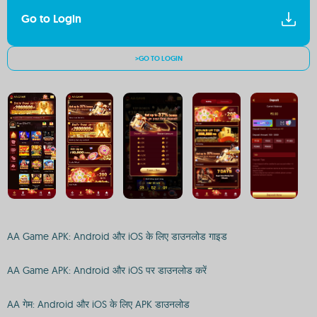
Go to Login
>GO TO LOGIN
AA Game APK: Android और iOS के लिए डाउनलोड गाइड
AA Game APK: Android और iOS पर डाउनलोड करें
AA गेम: Android और iOS के लिए APK डाउनलोड