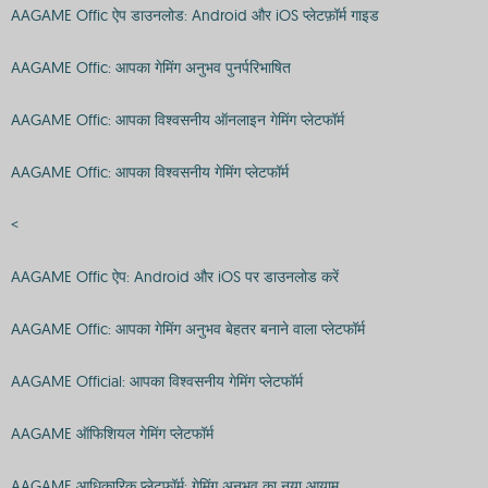
AAGAME Offic ऐप डाउनलोड: Android और iOS प्लेटफ़ॉर्म गाइड
AAGAME Offic: आपका गेमिंग अनुभव पुनर्परिभाषित
AAGAME Offic: आपका विश्वसनीय ऑनलाइन गेमिंग प्लेटफॉर्म
AAGAME Offic: आपका विश्वसनीय गेमिंग प्लेटफॉर्म
<
AAGAME Offic ऐप: Android और iOS पर डाउनलोड करें
AAGAME Offic: आपका गेमिंग अनुभव बेहतर बनाने वाला प्लेटफॉर्म
AAGAME Official: आपका विश्वसनीय गेमिंग प्लेटफॉर्म
AAGAME ऑफिशियल गेमिंग प्लेटफॉर्म
AAGAME आधिकारिक प्लेटफॉर्म: गेमिंग अनुभव का नया आयाम