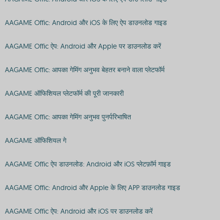
AAGAME Offic: Android और iOS के लिए ऐप डाउनलोड गाइड
AAGAME Offic ऐप: Android और Apple पर डाउनलोड करें
AAGAME Offic: आपका गेमिंग अनुभव बेहतर बनाने वाला प्लेटफॉर्म
AAGAME ऑफिशियल प्लेटफॉर्म की पूरी जानकारी
AAGAME Offic: आपका गेमिंग अनुभव पुनर्परिभाषित
AAGAME ऑफिशियल गे
AAGAME Offic ऐप डाउनलोड: Android और iOS प्लेटफ़ॉर्म गाइड
AAGAME Offic: Android और Apple के लिए APP डाउनलोड गाइड
AAGAME Offic ऐप: Android और iOS पर डाउनलोड करें