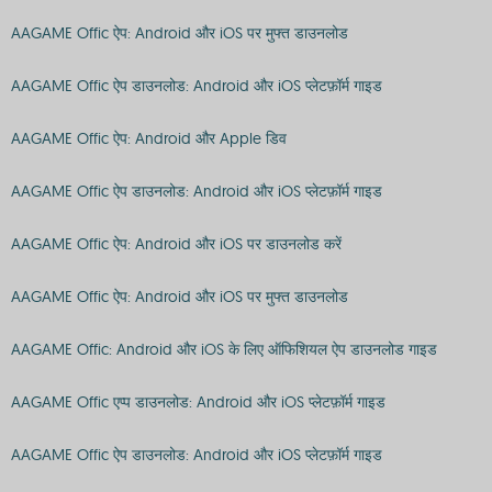
AAGAME Offic ऐप: Android और iOS पर मुफ्त डाउनलोड
AAGAME Offic ऐप डाउनलोड: Android और iOS प्लेटफ़ॉर्म गाइड
AAGAME Offic ऐप: Android और Apple डिव
AAGAME Offic ऐप डाउनलोड: Android और iOS प्लेटफ़ॉर्म गाइड
AAGAME Offic ऐप: Android और iOS पर डाउनलोड करें
AAGAME Offic ऐप: Android और iOS पर मुफ्त डाउनलोड
AAGAME Offic: Android और iOS के लिए ऑफिशियल ऐप डाउनलोड गाइड
AAGAME Offic एप्प डाउनलोड: Android और iOS प्लेटफ़ॉर्म गाइड
AAGAME Offic ऐप डाउनलोड: Android और iOS प्लेटफ़ॉर्म गाइड