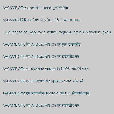
AAGAME Offic: आपका गेमिंग अनुभव पुनर्परिभाषित
AAGAME ऑफिशियल गेमिंग प्लेटफॉर्म: मनोरंजन का नया आयाम
- Ever-changing map: toxic storms, rogue AI patrols, hidden bunkers
AAGAME Offic ऐप: Android और iOS पर मुफ्त डाउनलोड
AAGAME Offic ऐप: Android और iOS पर डाउनलोड करें
AAGAME Offic ऐप डाउनलोड: Android और iOS प्लेटफ़ॉर्म गाइड
AAGAME Offic ऐप: Android और Apple पर डाउनलोड करें
AAGAME Offic एप्प डाउनलोड: Android और iOS प्लेटफ़ॉर्म गाइड
AAGAME Offic ऐप: Android और iOS पर डाउनलोड करें