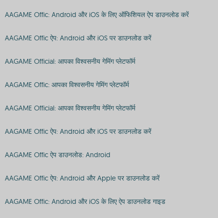
AAGAME Offic: Android और iOS के लिए ऑफिशियल ऐप डाउनलोड करें
AAGAME Offic ऐप: Android और iOS पर डाउनलोड करें
AAGAME Official: आपका विश्वसनीय गेमिंग प्लेटफॉर्म
AAGAME Offic: आपका विश्वसनीय गेमिंग प्लेटफॉर्म
AAGAME Official: आपका विश्वसनीय गेमिंग प्लेटफॉर्म
AAGAME Offic ऐप: Android और iOS पर डाउनलोड करें
AAGAME Offic ऐप डाउनलोड: Android
AAGAME Offic ऐप: Android और Apple पर डाउनलोड करें
AAGAME Offic: Android और iOS के लिए ऐप डाउनलोड गाइड