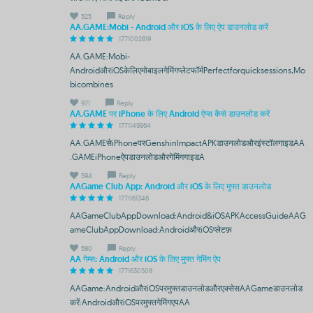
525
Reply
AA.GAME:Mobi - Android और iOS के लिए ऐप डाउनलोड करें
1771002819
AA.GAME:Mobi-
AndroidऔरiOSकेलिएमोबाइलगेमिंगप्लेटफॉर्मPerfectforquicksessions,Mo
bicombines
971
Reply
AA.GAME पर iPhone के लिए Android ऐप्स कैसे डाउनलोड करें
1771149964
AA.GAMEसेiPhoneपरGenshinImpactAPKडाउनलोडऔरइंस्टॉलगाइडAA
.GAMEiPhoneऐपडाउनलोडऔरगेमिंगगाइडA
594
Reply
AAGame Club App: Android और iOS के लिए मुफ्त डाउनलोड
1771161346
AAGameClubAppDownload:Android&iOSAPKAccessGuideAAG
ameClubAppDownload:AndroidऔरiOSप्लेटफ़
580
Reply
AA गेम्स: Android और iOS के लिए मुफ्त गेमिंग ऐप
1771630508
AAGame:AndroidऔरiOSपरमुफ्तडाउनलोडऔरएक्सेसAAGameडाउनलोड
करें:AndroidऔरiOSपरमुफ्तगेमिंगएपAA