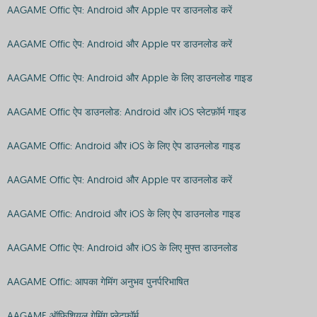
AAGAME Offic ऐप: Android और Apple पर डाउनलोड करें
AAGAME Offic ऐप: Android और Apple पर डाउनलोड करें
AAGAME Offic ऐप: Android और Apple के लिए डाउनलोड गाइड
AAGAME Offic ऐप डाउनलोड: Android और iOS प्लेटफ़ॉर्म गाइड
AAGAME Offic: Android और iOS के लिए ऐप डाउनलोड गाइड
AAGAME Offic ऐप: Android और Apple पर डाउनलोड करें
AAGAME Offic: Android और iOS के लिए ऐप डाउनलोड गाइड
AAGAME Offic ऐप: Android और iOS के लिए मुफ्त डाउनलोड
AAGAME Offic: आपका गेमिंग अनुभव पुनर्परिभाषित
AAGAME ऑफिशियल गेमिंग प्लेटफॉर्म