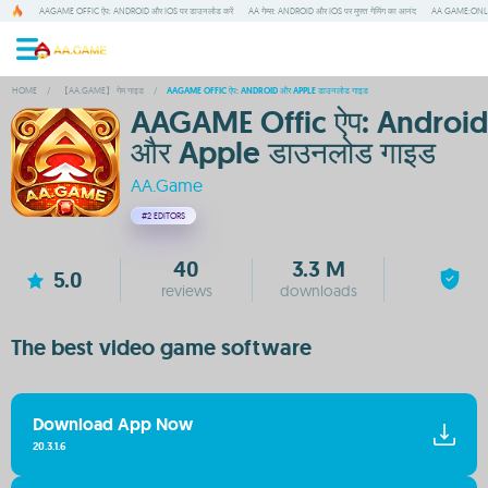
AAGAME OFFIC ऐप: ANDROID और IOS पर डाउनलोड करें
AA गेम्स: ANDROID और IOS पर मुफ्त गेमिंग का आनंद
AA GAME:ONLI 
HOME
/
【AA.GAME】 गेम गाइड
/
AAGAME OFFIC ऐप: ANDROID और APPLE डाउनलोड गाइड
AAGAME Offic ऐप: Android
और Apple डाउनलोड गाइड
AA.Game
#2
EDITORS
40
3.3 M
5.0
reviews
downloads
The best video game software
Download App Now
20.3.1.6