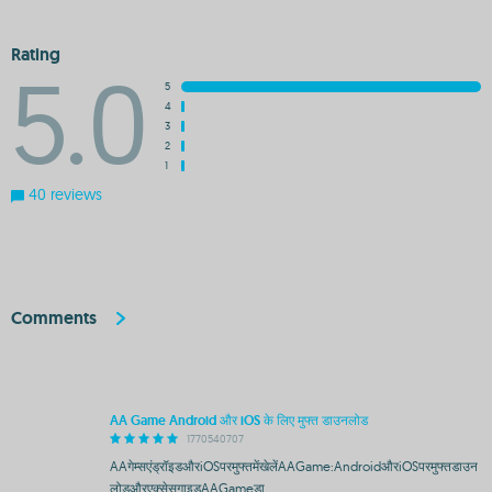
Rating
5.0
5
4
3
2
1
40 reviews
Comments
AA Game Android और iOS के लिए मुफ्त डाउनलोड
1770540707
AAगेम्सएंड्रॉइडऔरiOSपरमुफ्तमेंखेलेंAAGame:AndroidऔरiOSपरमुफ्तडाउन
लोडऔरएक्सेसगाइडAAGameडा