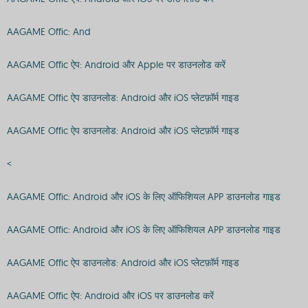
AAGAME Offic: And
AAGAME Offic ऐप: Android और Apple पर डाउनलोड करें
AAGAME Offic ऐप डाउनलोड: Android और iOS प्लेटफ़ॉर्म गाइड
AAGAME Offic ऐप डाउनलोड: Android और iOS प्लेटफ़ॉर्म गाइड
<
AAGAME Offic: Android और iOS के लिए ऑफिशियल APP डाउनलोड गाइड
AAGAME Offic: Android और iOS के लिए ऑफिशियल APP डाउनलोड गाइड
AAGAME Offic ऐप डाउनलोड: Android और iOS प्लेटफ़ॉर्म गाइड
AAGAME Offic ऐप: Android और iOS पर डाउनलोड करें