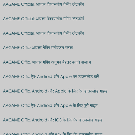
AAGAME Official: आपका विश्वसनीय गेमिंग प्लेटफॉर्म
AAGAME Official: आपका विश्वसनीय गेमिंग प्लेटफॉर्म
AAGAME Official: आपका विश्वसनीय गेमिंग प्लेटफॉर्म
AAGAME Offic: आपका गेमिंग मनोरंजन गंतव्य
AAGAME Offic: आपका गेमिंग अनुभव बेहतर बनाने वाला प
AAGAME Offic ऐप: Android और Apple पर डाउनलोड करें
AAGAME Offic: Android और Apple के लिए ऐप डाउनलोड गाइड
AAGAME Offic ऐप: Android और Apple के लिए पूरी गाइड
AAGAME Offic: Android और iOS के लिए ऐप डाउनलोड गाइड
AAGAME Offic: Android और iOS के लिए ऐप डाउनलोड गाइड