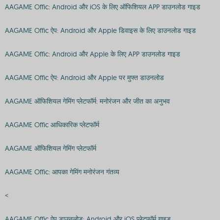
AAGAME Offic: Android और iOS के लिए ऑफिशियल APP डाउनलोड गाइड
AAGAME Offic ऐप: Android और Apple डिवाइस के लिए डाउनलोड गाइड
AAGAME Offic: Android और Apple के लिए APP डाउनलोड गाइड
AAGAME Offic ऐप: Android और Apple पर मुफ्त डाउनलोड
AAGAME ऑफिशियल गेमिंग प्लेटफॉर्म: मनोरंजन और जीत का अनुभव
AAGAME Offic आधिकारिक प्लेटफॉर्म
AAGAME ऑफिशियल गेमिंग प्लेटफॉर्म
AAGAME Offic: आपका गेमिंग मनोरंजन गंतव्य
<
AAGAME Offic ऐप डाउनलोड: Android और iOS प्लेटफ़ॉर्म गाइड