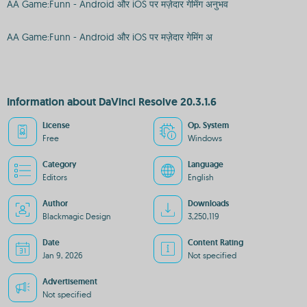
AA Game:Funn - Android और iOS पर मज़ेदार गेमिंग अनुभव
AA Game:Funn - Android और iOS पर मज़ेदार गेमिंग अ
Information about DaVinci Resolve 20.3.1.6
License
Op. System
Free
Windows
Category
Language
Editors
English
Author
Downloads
Blackmagic Design
3,250,119
Date
Content Rating
Jan 9, 2026
Not specified
Advertisement
Not specified