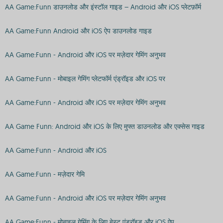
AA Game:Funn डाउनलोड और इंस्टॉल गाइड – Android और iOS प्लेटफ़ॉर्म
AA Game:Funn Android और iOS ऐप डाउनलोड गाइड
AA Game:Funn - Android और iOS पर मज़ेदार गेमिंग अनुभव
AA Game:Funn - मोबाइल गेमिंग प्लेटफॉर्म एंड्रॉइड और iOS पर
AA Game:Funn - Android और iOS पर मज़ेदार गेमिंग अनुभव
AA Game Funn: Android और iOS के लिए मुफ्त डाउनलोड और एक्सेस गाइड
AA Game:Funn - Android और iOS
AA Game:Funn - मज़ेदार गेमि
AA Game:Funn - Android और iOS पर मज़ेदार गेमिंग अनुभव
AA Game:Funn - मोबाइल गेमिंग के लिए बेस्ट एंड्रॉइड और iOS ऐप