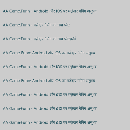
AA Game:Funn - Android और iOS पर मज़ेदार गेमिंग अनुभव
AA Game:Funn - मज़ेदार गेमिंग का नया प्लेट
AA Game:Funn - मज़ेदार गेमिंग का नया प्लेटफ़ॉर्म
AA Game Funn: Android और iOS पर मज़ेदार गेमिंग अनुभव
AA Game:Funn - Android और iOS पर मज़ेदार गेमिंग अनुभव
AA Game Funn: Android और iOS पर मज़ेदार गेमिंग अनुभव
AA Game:Funn - Android और iOS पर मज़ेदार गेमिंग अनुभव
AA Game:Funn - Android और iOS पर मज़ेदार गेमिंग अनुभव
AA Game:Funn - Android और iOS पर मज़ेदार गेमिंग अनुभव