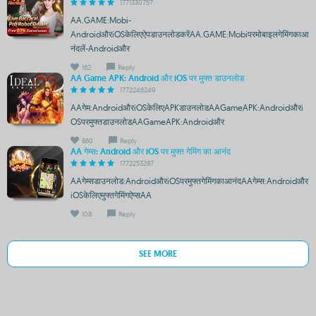
1771330757
AA.GAME:Mobi-
AndroidऔरiOSकेलिएऐपडाउनलोडकरेंAA.GAME:Mobiपरमोबाइलगेमिंगकाआ
नंदलें-Androidऔर
162
Reply
AA Game APK: Android और iOS पर मुफ्त डाउनलोड
1772246249
AAगेम:AndroidऔरiOSकेलिएAPKडाउनलोडAAGameAPK:Androidऔरi
OSपरमुफ्तडाउनलोडAAGameAPK:Androidऔर
860
Reply
AA गेम्स: Android और iOS पर मुफ्त गेमिंग का आनंद
1772253287
AAगेम्सडाउनलोड:AndroidऔरiOSपरमुफ्तगेमिंगकाआनंदAAगेम्स:Androidऔर
iOSकेलिएमुफ्तगेमिंगऐप्सAA
108
Reply
SEE MORE