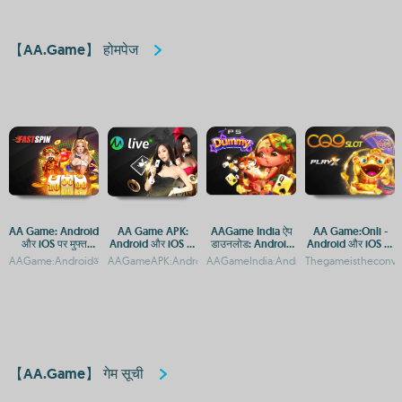
【AA.Game】 होमपेज
AA Game: Android
AA Game APK:
AAGame India ऐप
AA Game:Onli -
और iOS पर मुफ्त
Android और iOS पर
डाउनलोड: Android
Android और iOS पर
डाउनलोड और एक्सेस
डाउनलोड और इंस्टॉल
और iOS प्लेटफॉर्म पर
मुफ्त डाउनलोड
AAGame:AndroidऔरiOSकेलिएमुफ्तडाउनलोडऔरगेमिंगअनुभव
AAGameAPK:AndroidऔरiOSपरडाउनलोडऔरएक्सेसगाइडAAGameAPK
AAGameIndia:AndroidऔरiOSपरऐपडाउनलोडकरे
Thegameistheconvers
करने का तरीका
एक्सेस
【AA.Game】 गेम सूची