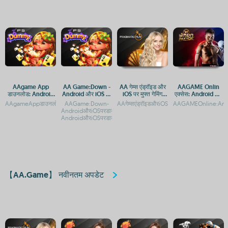
AAgame App
AA Game:Down -
AA गेम्स एंड्रॉइड और
AAGAME Onlin
डाउनलोड: Android
Android और iOS पर
iOS पर मुफ्त गेमिंग
एक्सेस: Android और
और iOS के लिए गेमिंग
डाउनलोड कैसे करें
अनुभव
Apple के लिए APP
AAgameAppडाउनलोड:AndroidऔरiOSकेलिएमुफ्तगेमिंगप्लेटफॉर्मAAgameAppडाउनलोड:Andr
AAGame:Down-
AAगेम्सएंड्रॉइडऔरiOSपरमुफ्तमेंखेलनेकेलिएडाउनल
AAGAMEOnline:Andr
प्लेटफ़ॉर्म
और APK
AndroidऔरiOSपरडाउनलोडकरेंAAGame:Down-
AndroidऔरiOSपरडाउनलोडऔरएक्सेसगाइडAAGame
【AA.Game】 नवीनतम अपडेट