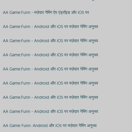
AA Game:Funn - मज़ेदार गेमिंग ऐप एंड्रॉइड और iOS पर
AA Game:Funn - Android और iOS पर मज़ेदार गेमिंग अनुभव
AA Game:Funn - Android और iOS पर मज़ेदार गेमिंग अनुभव
AA Game:Funn - Android और iOS पर मज़ेदार गेमिंग अनुभव
AA Game:Funn - Android और iOS पर मज़ेदार गेमिंग अनुभव
AA Game:Funn - Android और iOS पर मज़ेदार गेमिंग अनुभव
AA Game:Funn - Android और iOS पर मज़ेदार गेमिंग अनुभव
AA Game:Funn - Android और iOS पर मज़ेदार गेमिंग अनुभव
AA Game Funn: Android और iOS पर मज़ेदार गेमिंग अनुभव