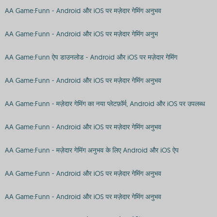
AA Game:Funn - Android और iOS पर मज़ेदार गेमिंग अनुभव
AA Game:Funn - Android और iOS पर मज़ेदार गेमिंग अनुभ
AA Game:Funn ऐप डाउनलोड - Android और iOS पर मज़ेदार गेमिंग
AA Game:Funn - Android और iOS पर मज़ेदार गेमिंग अनुभव
AA Game:Funn - मज़ेदार गेमिंग का नया प्लेटफ़ॉर्म, Android और iOS पर उपलब्ध
AA Game:Funn - Android और iOS पर मज़ेदार गेमिंग अनुभव
AA Game:Funn - मज़ेदार गेमिंग अनुभव के लिए Android और iOS ऐप
AA Game:Funn - Android और iOS पर मज़ेदार गेमिंग अनुभव
AA Game:Funn - Android और iOS पर मज़ेदार गेमिंग अनुभव