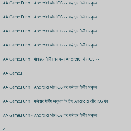
AA Game:Funn - Android और iOS पर मज़ेदार गेमिंग अनुभव
AA Game:Funn - Android और iOS पर मज़ेदार गेमिंग अनुभव
AA Game:Funn - Android और iOS पर मज़ेदार गेमिंग अनुभव
AA Game:Funn - Android और iOS पर मज़ेदार गेमिंग अनुभव
AA Game:Funn - मोबाइल गेमिंग का मज़ा Android और iOS पर
AA Game:F
AA Game:Funn - Android और iOS पर मज़ेदार गेमिंग अनुभव
AA Game:Funn - मज़ेदार गेमिंग अनुभव के लिए Android और iOS ऐप
AA Game:Funn - Android और iOS पर मज़ेदार गेमिंग अनुभव
<