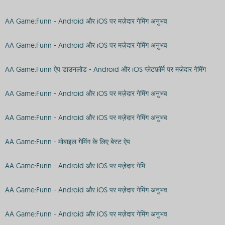
AA Game:Funn - Android और iOS पर मज़ेदार गेमिंग अनुभव
AA Game:Funn - Android और iOS पर मज़ेदार गेमिंग अनुभव
AA Game:Funn ऐप डाउनलोड - Android और iOS प्लेटफ़ॉर्म पर मज़ेदार गेमिंग
AA Game:Funn - Android और iOS पर मज़ेदार गेमिंग अनुभव
AA Game:Funn - Android और iOS पर मज़ेदार गेमिंग अनुभव
AA Game:Funn - मोबाइल गेमिंग के लिए बेस्ट ऐप
AA Game:Funn - Android और iOS पर मज़ेदार गेमि
AA Game:Funn - Android और iOS पर मज़ेदार गेमिंग अनुभव
AA Game:Funn - Android और iOS पर मज़ेदार गेमिंग अनुभव