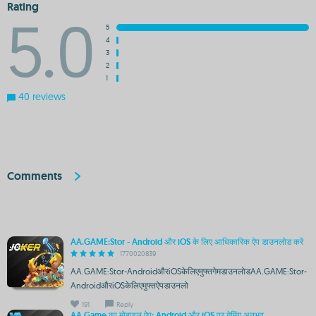
Rating
5.0
5
4
3
2
1
40 reviews
Comments
AA.GAME:Stor - Android और iOS के लिए आधिकारिक ऐप डाउनलोड करें
1770020839
AA.GAME:Stor-AndroidऔरiOSकेलिएमुफ्तगेमडाउनलोडAA.GAME:Stor-
AndroidऔरiOSकेलिएमुफ्तऐपडाउनलो
191
Reply
AA Game का मोबाइल ऐप: Android और iOS पर गेमिंग अनुभव