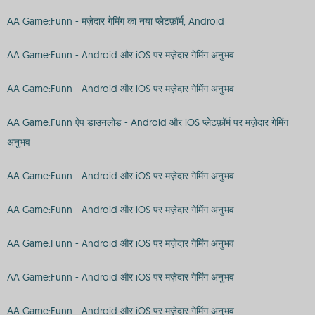
AA Game:Funn - मज़ेदार गेमिंग का नया प्लेटफ़ॉर्म, Android
AA Game:Funn - Android और iOS पर मज़ेदार गेमिंग अनुभव
AA Game:Funn - Android और iOS पर मज़ेदार गेमिंग अनुभव
AA Game:Funn ऐप डाउनलोड - Android और iOS प्लेटफ़ॉर्म पर मज़ेदार गेमिंग
अनुभव
AA Game:Funn - Android और iOS पर मज़ेदार गेमिंग अनुभव
AA Game:Funn - Android और iOS पर मज़ेदार गेमिंग अनुभव
AA Game:Funn - Android और iOS पर मज़ेदार गेमिंग अनुभव
AA Game:Funn - Android और iOS पर मज़ेदार गेमिंग अनुभव
AA Game:Funn - Android और iOS पर मज़ेदार गेमिंग अनुभव