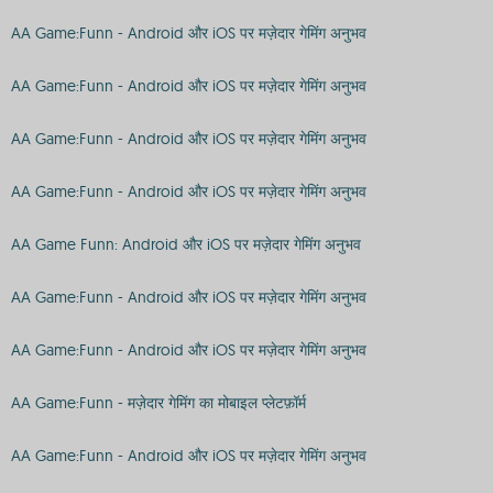
AA Game:Funn - Android और iOS पर मज़ेदार गेमिंग अनुभव
AA Game:Funn - Android और iOS पर मज़ेदार गेमिंग अनुभव
AA Game:Funn - Android और iOS पर मज़ेदार गेमिंग अनुभव
AA Game:Funn - Android और iOS पर मज़ेदार गेमिंग अनुभव
AA Game Funn: Android और iOS पर मज़ेदार गेमिंग अनुभव
AA Game:Funn - Android और iOS पर मज़ेदार गेमिंग अनुभव
AA Game:Funn - Android और iOS पर मज़ेदार गेमिंग अनुभव
AA Game:Funn - मज़ेदार गेमिंग का मोबाइल प्लेटफ़ॉर्म
AA Game:Funn - Android और iOS पर मज़ेदार गेमिंग अनुभव