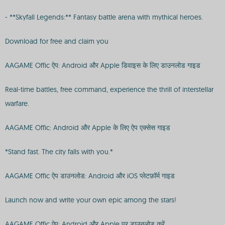
- **Skyfall Legends:** Fantasy battle arena with mythical heroes.
Download for free and claim you
AAGAME Offic ऐप: Android और Apple डिवाइस के लिए डाउनलोड गाइड
Real-time battles, free command, experience the thrill of interstellar
warfare.
AAGAME Offic: Android और Apple के लिए ऐप एक्सेस गाइड
*Stand fast. The city falls with you.*
AAGAME Offic ऐप डाउनलोड: Android और iOS प्लेटफ़ॉर्म गाइड
Launch now and write your own epic among the stars!
AAGAME Offic ऐप: Android और Apple पर डाउनलोड करें