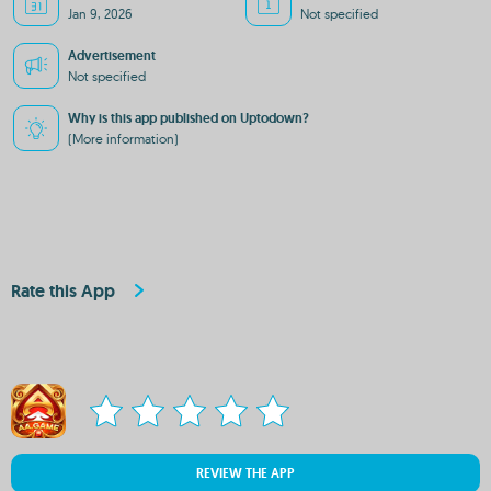
Jan 9, 2026
Not specified
Advertisement
Not specified
Why is this app published on Uptodown?
(More information)
Rate this App
REVIEW THE APP