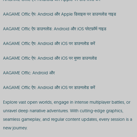
AAGAME Offic ऐप: Android और Apple डिवाइस पर डाउनलोड गाइड
AAGAME Offic ऐप डाउनलोड: Android और iOS प्लेटफ़ॉर्म गाइड
AAGAME Offic ऐप: Android और iOS पर डाउनलोड करें
AAGAME Offic ऐप: Android और iOS पर मुफ्त डाउनलोड
AAGAME Offic: Android और
AAGAME Offic ऐप: Android और iOS पर डाउनलोड करें
Explore vast open worlds, engage in intense multiplayer battles, or
unravel deep narrative adventures. With cutting-edge graphics,
seamless gameplay, and regular content updates, every session is a
new journey.