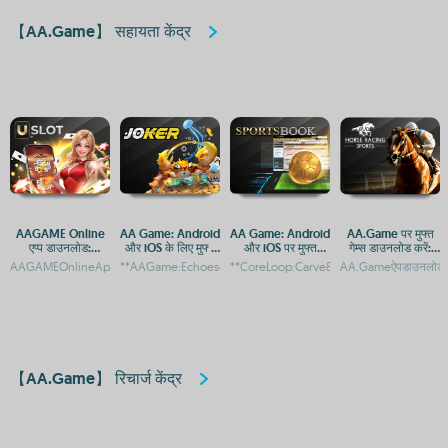
【AA.Game】 सहायता केंद्र
AAGAME Online
AA Game: Android
AA Game: Android
AA.Game पर मुफ्त
एप्प डाउनलोड:
और iOS के लिए मुफ्त
और iOS पर मुफ्त
गेम्स डाउनलोड करें:
Android और iOS
डाउनलोड और एक्सेस
डाउनलोड और एक्सेस
Android और iOS के
AAGAMEOnlineApp:AndroidऔरiOSपरएक्सेसकरेंAAGAMEOnlineगेमिंगप्लेटफॉर्म:Androidऔर
**AAGame:Echoesoft
**CoreLoop:Carve&Conquer**Movewith**
AA.Gameऐपडाउनलोड:An
प्लेटफ़ॉर्म गाइड
गाइड
गाइड
लिए APK
【AA.Game】 रिचार्ज केंद्र