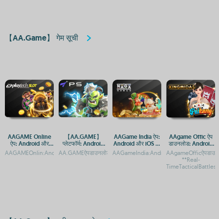
【AA.Game】 गेम सूची
AAGAME Online
【AA.GAME】
AAGame India ऐप:
AAgame Offic ऐप
ऐप: Android और
प्लेटफॉर्म: Android
Android और iOS पर
डाउनलोड: Android
Apple पर डाउनलोड
और iOS पर आसान
गेमिंग का नया अनुभव
और iOS प्लेटफ़ॉर्म पर
AAGAMEOnlin:AndroidऔरAppleकेलिएएक्सेसगाइडAAGAMEOnlineApp:AndroidऔरiOSक
AA.GAMEऐपडाउनलोड:AndroidऔरiOSप्लेटफ़ॉर्मपरगेमिंगएक्सेस
AAGameIndia:AndroidऔरiOSपरऐपडाउनलोडक
AAgameOfficऐपडाउनलोड
करें
एक्सेस
एक्सेस गाइड
**Real-
TimeTacticalBattles