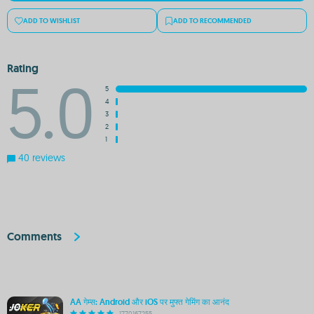
ADD TO WISHLIST
ADD TO RECOMMENDED
Rating
5.0
5
4
3
2
1
40 reviews
Comments
AA गेम्स: Android और iOS पर मुफ्त गेमिंग का आनंद
1770167255