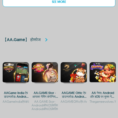
SEE MORE
【AA.Game】 होमपेज
AAGame India ऐप
AA.GAME:Stor -
AAGAME Offic ऐप
AA गेम्स: Android
डाउनलोड: Android
आपका गेमिंग कंपेनियन
डाउनलोड: Android
और iOS पर मुफ्त गेमिंग
और iOS प्लेटफॉर्म पर
एप
और iOS प्लेटफॉर्म
का अनुभव
AAGameIndiaऐपडाउनलोड:AndroidऔरiOSप्लेटफॉर्मपरएक्सेसAAGameIndiaApp:Androidऔ
AA.GAME:Stor-
AAGAMEOfficऐप:AndroidऔरAppleपरडाउनल
Thegameevolves.You
एक्सेस
गाइड
AndroidऔरiOSकेलिएसर्वश्रेष्ठगेमिंगप्लेटAA.GAME:Stor-
AndroidऔरiOSकेलिएमुफ्तग