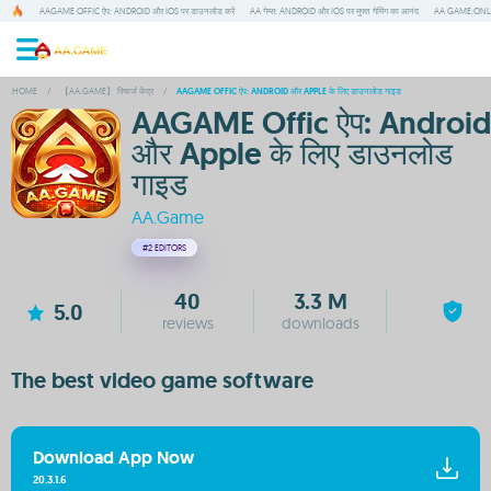
AAGAME OFFIC ऐप: ANDROID और IOS पर डाउनलोड करें
AA गेम्स: ANDROID और IOS पर मुफ्त गेमिंग का आनंद
AA GAME:ONLI 
HOME
/
【AA.GAME】 रिचार्ज केंद्र
/
AAGAME OFFIC ऐप: ANDROID और APPLE के लिए डाउनलोड गाइड
AAGAME Offic ऐप: Android
और Apple के लिए डाउनलोड
गाइड
AA.Game
#2
EDITORS
40
3.3 M
5.0
reviews
downloads
The best video game software
Download App Now
20.3.1.6