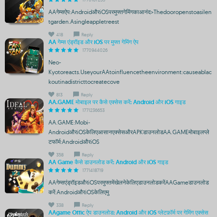
AAगेम्सऐप:AndroidऔरiOSपरमुफ्तगेमिंगकाआनंद>Thedooropenstoasilen
tgarden.Asingleappletreest
418
Reply
AA गेम्स एंड्रॉइड और iOS पर मुफ्त गेमिंग ऐप
1770944026
Neo-
Kyotoreacts.UseyourAAtoinfluencetheenvironment:causeablac
koutinadistricttocreatecove
813
Reply
AA.GAME मोबाइल पर कैसे एक्सेस करें: Android और iOS गाइड
1771236653
AA.GAME:Mobi-
AndroidऔरiOSकेलिएआसानएक्सेसऔरAPKडाउनलोडAA.GAMEमोबाइलप्ले
टफॉर्म:AndroidऔरiOS
358
Reply
AA Game कैसे डाउनलोड करें: Android और iOS गाइड
1771418719
AAगेम्सएंड्रॉइडऔरiOSपरमुफ्तमेंखेलनेकेलिएडाउनलोडकरेंAAGameडाउनलोड
करें:AndroidऔरiOSकेलिएमु
338
Reply
AAgame Offic ऐप डाउनलोड: Android और iOS प्लेटफ़ॉर्म पर गेमिंग एक्सेस