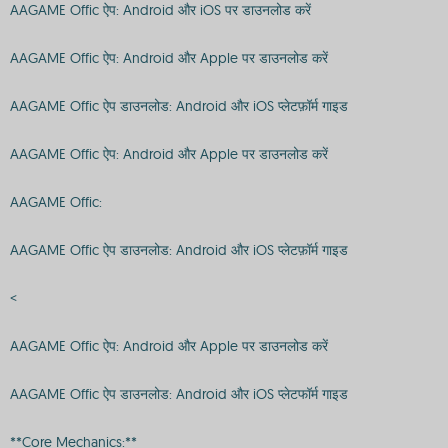
AAGAME Offic ऐप: Android और iOS पर डाउनलोड करें
AAGAME Offic ऐप: Android और Apple पर डाउनलोड करें
AAGAME Offic ऐप डाउनलोड: Android और iOS प्लेटफ़ॉर्म गाइड
AAGAME Offic ऐप: Android और Apple पर डाउनलोड करें
AAGAME Offic:
AAGAME Offic ऐप डाउनलोड: Android और iOS प्लेटफ़ॉर्म गाइड
<
AAGAME Offic ऐप: Android और Apple पर डाउनलोड करें
AAGAME Offic ऐप डाउनलोड: Android और iOS प्लेटफॉर्म गाइड
**Core Mechanics:**