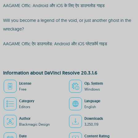
AAGAME Offic: Android और iOS के लिए ऐप डाउनलोड गाइड
Will you become a legend of the void, or just another ghost in the
wreckage?
AAGAME Offic ऐप डाउनलोड: Android और iOS प्लेटफ़ॉर्म गाइड
Information about DaVinci Resolve 20.3.1.6
License
Op. System
Free
Windows
Category
Language
Editors
English
Author
Downloads
Blackmagic Design
3,250,119
Date
Content Rating