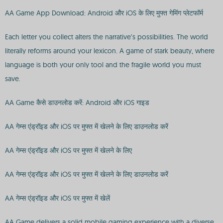
AA Game App Download: Android और iOS के लिए मुफ्त गेमिंग प्लेटफॉर्म
Each letter you collect alters the narrative’s possibilities. The world
literally reforms around your lexicon. A game of stark beauty, where
language is both your only tool and the fragile world you must
save.
AA Game कैसे डाउनलोड करें: Android और iOS गाइड
AA गेम्स एंड्रॉइड और iOS पर मुफ्त में खेलने के लिए डाउनलोड करें
AA गेम्स एंड्रॉइड और iOS पर मुफ्त में खेलने के लिए
AA गेम्स एंड्रॉइड और iOS पर मुफ्त में खेलने के लिए डाउनलोड करें
AA गेम्स एंड्रॉइड और iOS पर मुफ्त में खेलें
AA Game delivers a solid mobile gaming experience with a diverse