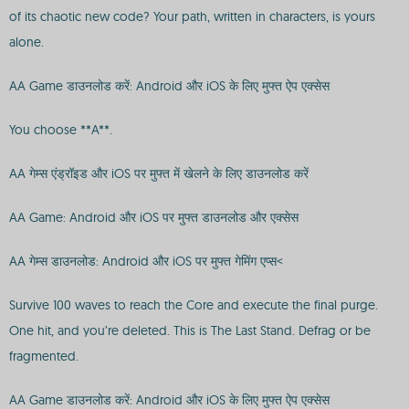
of its chaotic new code? Your path, written in characters, is yours
alone.
AA Game डाउनलोड करें: Android और iOS के लिए मुफ्त ऐप एक्सेस
You choose **A**.
AA गेम्स एंड्रॉइड और iOS पर मुफ्त में खेलने के लिए डाउनलोड करें
AA Game: Android और iOS पर मुफ्त डाउनलोड और एक्सेस
AA गेम्स डाउनलोड: Android और iOS पर मुफ्त गेमिंग एप्स<
Survive 100 waves to reach the Core and execute the final purge.
One hit, and you’re deleted. This is The Last Stand. Defrag or be
fragmented.
AA Game डाउनलोड करें: Android और iOS के लिए मुफ्त ऐप एक्सेस