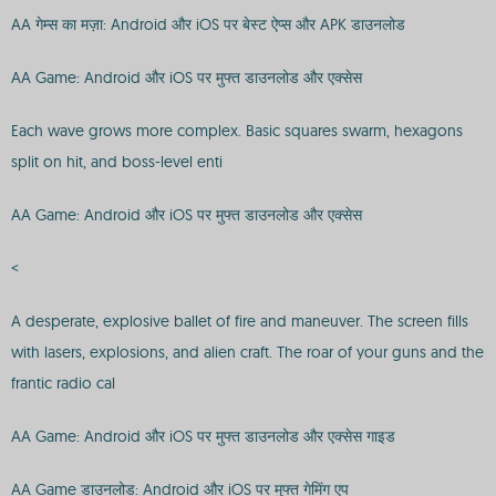
AA गेम्स का मज़ा: Android और iOS पर बेस्ट ऐप्स और APK डाउनलोड
AA Game: Android और iOS पर मुफ्त डाउनलोड और एक्सेस
Each wave grows more complex. Basic squares swarm, hexagons
split on hit, and boss-level enti
AA Game: Android और iOS पर मुफ्त डाउनलोड और एक्सेस
<
A desperate, explosive ballet of fire and maneuver. The screen fills
with lasers, explosions, and alien craft. The roar of your guns and the
frantic radio cal
AA Game: Android और iOS पर मुफ्त डाउनलोड और एक्सेस गाइड
AA Game डाउनलोड: Android और iOS पर मुफ्त गेमिंग एप