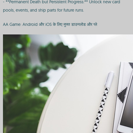
- **Permanent Death but Persistent Progress:** Unlock new card
pools, events, and ship parts for future runs.
AA Game: Android और iOS के लिए मुफ्त डाउनलोड और प्ले