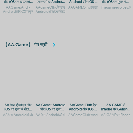
और iOS पर डाउनलोड
डाउनलोड: Android
Android और iOS के
और iOS पर मुफ्त गेमिंग
और एक्सेस गाइड
और iOS प्लेटफ़ॉर्म के
लिए ऑफिशियल ऐप
का अनुभव
AAGame:Andr-
AAgameOfficऐपडाउनलोड-
AAGAMEOfficऐपडाउनलोड:AndroidऔरiOSप्ले
Thegameevolves.You
लिए पूरी गाइड
डाउनलोड गाइड
AndroidऔरiOSपरमुफ्तगेमिंगएप्सAAGame:AndroidऔरiOSपरडाउनलोडऔरप्लेकरेंAAगेम्सएं
AndroidऔरiOSप्लेटफ़ॉर्मपरएक्सेसAAgameOfficऐपडाउनलोड:Android
【AA.Game】 गेम सूची
AA गेम्स एंड्रॉइड और
AA Game: Android
AAGame Club ऐप:
AA.GAME से
iOS पर मुफ्त में खेलने
और iOS पर मुफ्त
Android और iOS पर
iPhone पर Genshin
के लिए डाउनलोड करें
डाउनलोड और एक्सेस
डाउनलोड करें
Impact APK
AAगेम्स:AndroidऔरiOSपरमुफ्तगेमिंगकाआनंदAAगेम्स:AndroidऔरiOSकेलिएमुफ्तगेमिंगऐपAAगेम्सडा
AAगेम्स:AndroidऔरiOSपरमुफ्तगेमिंगऐप्सकासंग्रहAAगेम्सएंड्रॉइडऔरiOSपरम
AAGameClub:AndroidऔरiOSकेलिएऑनलाइनगेम
AA.GAMEपरiPhoneकेलि
डाउनलोड और इंस्टॉल
गाइड