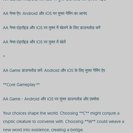
AA गेम्स ऐप: Android और iOS पर मुफ्त गेमिंग का आनंद
AA गेम्स एंड्रॉइड और iOS पर मुफ्त में खेलने के लिए डाउनलोड करें
AA गेम्स एंड्रॉइड और iOS पर मुफ्त में खेलें
<
AA Game डाउनलोड करें: Android और iOS के लिए मुफ्त गेमिंग ऐप
**Core Gameplay:**
AA Game - Android और iOS पर मुफ्त डाउनलोड और एक्सेस
Your choices shape the world. Choosing **C** might conjure a
cryptic creature to converse with. Choosing **W** could weave a
new word into existence, creating a bridge.