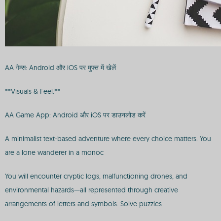
AA गेम्स: Android और iOS पर मुफ्त में खेलें
**Visuals & Feel:**
AA Game App: Android और iOS पर डाउनलोड करें
A minimalist text-based adventure where every choice matters. You
are a lone wanderer in a monoc
You will encounter cryptic logs, malfunctioning drones, and
environmental hazards—all represented through creative
arrangements of letters and symbols. Solve puzzles