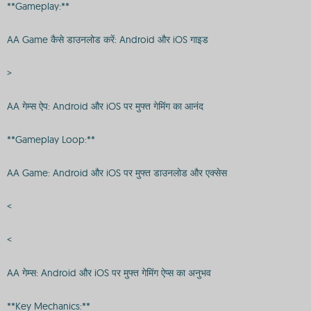
**Gameplay:**
AA Game कैसे डाउनलोड करें: Android और iOS गाइड
>
AA गेम्स ऐप: Android और iOS पर मुफ्त गेमिंग का आनंद
**Gameplay Loop:**
AA Game: Android और iOS पर मुफ्त डाउनलोड और एक्सेस
<
<
AA गेम्स: Android और iOS पर मुफ्त गेमिंग ऐप्स का अनुभव
**Key Mechanics:**