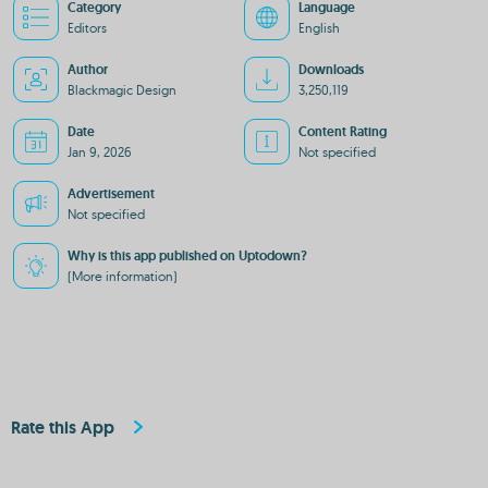
Category
Language
Editors
English
Author
Downloads
Blackmagic Design
3,250,119
Date
Content Rating
Jan 9, 2026
Not specified
Advertisement
Not specified
Why is this app published on Uptodown?
(More information)
Rate this App