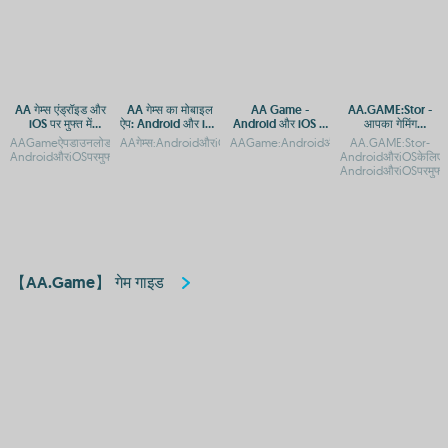
AA गेम्स एंड्रॉइड और
AA गेम्स का मोबाइल
AA Game -
AA.GAME:Stor -
iOS पर मुफ्त में
ऐप: Android और iOS
Android और iOS के
आपका गेमिंग
डाउनलोड करें
पर मुफ्त डाउनलोड
लिए मुफ्त डाउनलोड
कॉम्पैनियन एप्प
AAGameऐपडाउनलोड-
AAगेम्स:AndroidऔरiOSपरमुफ्तगेमिंगएप्सAAगेम्सडाउनलोड:AndroidऔरiOSक
AAGame:AndroidऔरiOSकेलिएमुफ्तडाउनलोडऔरप्ल
AA.GAME:Stor-
और एक्सेस गाइड
AndroidऔरiOSपरमुफ्तगेमिंगAAGameकैसेडाउनलोडकरें:AndroidऔरiOSगाइडAAगेम्सएं
AndroidऔरiOSकेलिएम
AndroidऔरiOSपरमुफ्त
【AA.Game】 गेम गाइड