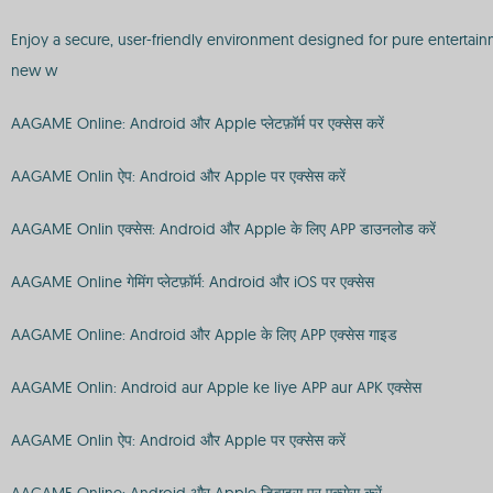
Enjoy a secure, user-friendly environment designed for pure entertain
new w
AAGAME Online: Android और Apple प्लेटफ़ॉर्म पर एक्सेस करें
AAGAME Onlin ऐप: Android और Apple पर एक्सेस करें
AAGAME Onlin एक्सेस: Android और Apple के लिए APP डाउनलोड करें
AAGAME Online गेमिंग प्लेटफ़ॉर्म: Android और iOS पर एक्सेस
AAGAME Online: Android और Apple के लिए APP एक्सेस गाइड
AAGAME Onlin: Android aur Apple ke liye APP aur APK एक्सेस
AAGAME Onlin ऐप: Android और Apple पर एक्सेस करें