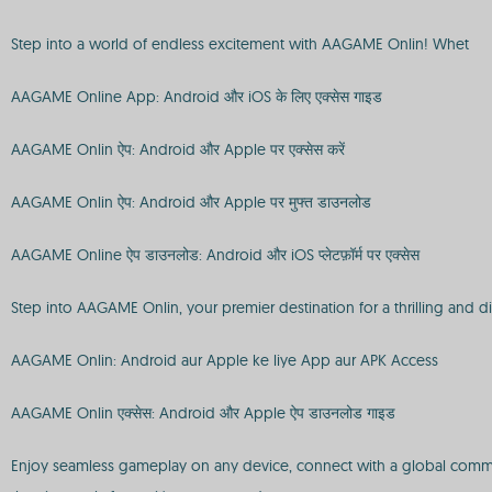
Step into a world of endless excitement with AAGAME Onlin! Whet
AAGAME Online App: Android और iOS के लिए एक्सेस गाइड
AAGAME Onlin ऐप: Android और Apple पर एक्सेस करें
AAGAME Onlin ऐप: Android और Apple पर मुफ्त डाउनलोड
AAGAME Online ऐप डाउनलोड: Android और iOS प्लेटफ़ॉर्म पर एक्सेस
Step into AAGAME Onlin, your premier destination for a thrilling and d
AAGAME Onlin: Android aur Apple ke liye App aur APK Access
AAGAME Onlin एक्सेस: Android और Apple ऐप डाउनलोड गाइड
Enjoy seamless gameplay on any device, connect with a global commu