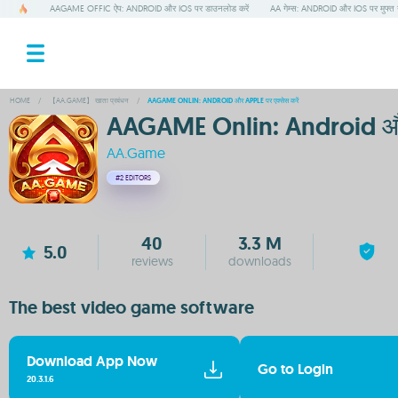
AAGAME OFFIC ऐप: ANDROID और IOS पर डाउनलोड करें
AA गेम्स: ANDROID और IOS पर मुफ्त ग
HOME
/
【AA.GAME】 खाता प्रबंधन
/
AAGAME ONLIN: ANDROID और APPLE पर एक्सेस करें
AAGAME Onlin: Android और 
AA.Game
#2
EDITORS
40
3.3 M
5.0
reviews
downloads
The best video game software
Download App Now
Go to Login
20.3.1.6