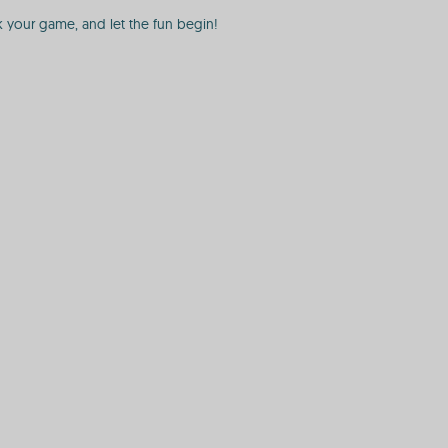
k your game, and let the fun begin!