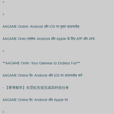
<
<
AAGAME Online: Android और iOS पर मुफ्त डाउनलोड
AAGAME Onlin एक्सेस: Android और Apple के लिए APP और APK
<
**AAGAME Onlin: Your Gateway to Endless Fun**
AAGAME Online ऐप: Android और iOS पर डाउनलोड करें
- 【赛博都市】在霓虹街道完成高科技任务
AAGAME Online ऐप: Android और Apple पर
<