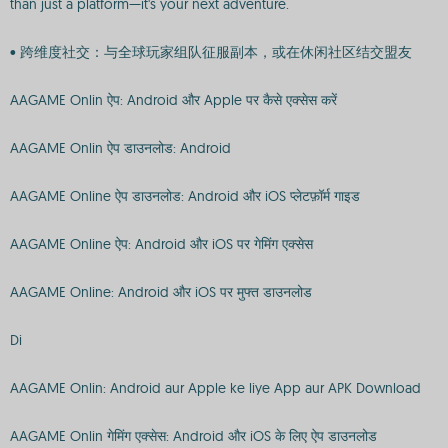
than just a platform—it's your next adventure.
• 跨维度社交：与全球玩家组队征服副本，或在休闲社区结交盟友
AAGAME Onlin ऐप: Android और Apple पर कैसे एक्सेस करें
AAGAME Onlin ऐप डाउनलोड: Android
AAGAME Online ऐप डाउनलोड: Android और iOS प्लेटफ़ॉर्म गाइड
AAGAME Online ऐप: Android और iOS पर गेमिंग एक्सेस
AAGAME Online: Android और iOS पर मुफ्त डाउनलोड
Di
AAGAME Onlin: Android aur Apple ke liye App aur APK Download
AAGAME Onlin गेमिंग एक्सेस: Android और iOS के लिए ऐप डाउनलोड