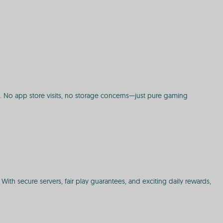
 No app store visits, no storage concerns—just pure gaming
th secure servers, fair play guarantees, and exciting daily rewards,