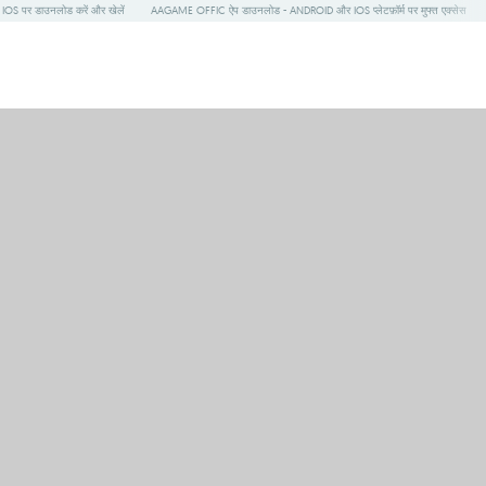
 पर डाउनलोड करें और खेलें
AAGAME OFFIC ऐप डाउनलोड - ANDROID और IOS प्लेटफ़ॉर्म पर मुफ्त एक्सेस