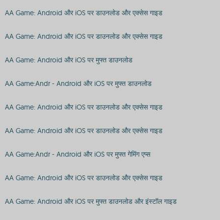
AA Game: Android और iOS पर डाउनलोड और एक्सेस गाइड
AA Game: Android और iOS पर डाउनलोड और एक्सेस गाइड
AA Game: Android और iOS पर मुफ्त डाउनलोड
AA Game:Andr - Android और iOS पर मुफ्त डाउनलोड
AA Game: Android और iOS पर डाउनलोड और एक्सेस गाइड
AA Game: Android और iOS पर डाउनलोड और एक्सेस गाइड
AA Game:Andr - Android और iOS पर मुफ्त गेमिंग एप्स
AA Game: Android और iOS पर डाउनलोड और एक्सेस गाइड
AA Game: Android और iOS पर मुफ्त डाउनलोड और इंस्टॉल गाइड