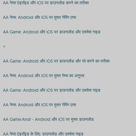
AA गेम्स एंड्रॉइड और iOS पर डाउनलोड करने का तरीका
AA गेम्स: Android और iOS पर मुफ्त गेमिंग एप्स
AA Game: Android और iOS पर डाउनलोड और एक्सेस गाइड
<
AA Game: Android और iOS पर डाउनलोड और प्ले करने का तरीका
AA गेम्स: Android और iOS पर मुफ्त गेम्स का अनुभव
AA Game: Android और iOS पर डाउनलोड और एक्सेस गाइड
AA गेम्स: Android और iOS पर मुफ्त गेमिंग एप्स
AA Game:Andr - Android और iOS पर मुफ्त डाउनलोड
AA गेम्स एंड्रॉइड के लिए: डाउनलोड और एक्सेस गाइड