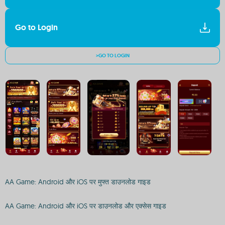
Go to Login
>GO TO LOGIN
AA Game: Android और iOS पर मुफ्त डाउनलोड गाइड
AA Game: Android और iOS पर डाउनलोड और एक्सेस गाइड