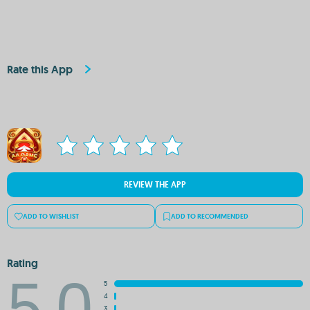
Rate this App
REVIEW THE APP
ADD TO WISHLIST
ADD TO RECOMMENDED
Rating
5.0
5
4
3