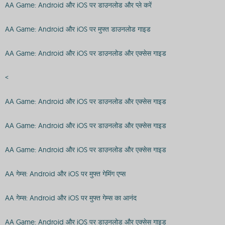
AA Game: Android और iOS पर डाउनलोड और प्ले करें
AA Game: Android और iOS पर मुफ्त डाउनलोड गाइड
AA Game: Android और iOS पर डाउनलोड और एक्सेस गाइड
<
AA Game: Android और iOS पर डाउनलोड और एक्सेस गाइड
AA Game: Android और iOS पर डाउनलोड और एक्सेस गाइड
AA Game: Android और iOS पर डाउनलोड और एक्सेस गाइड
AA गेम्स: Android और iOS पर मुफ्त गेमिंग एप्स
AA गेम्स: Android और iOS पर मुफ्त गेम्स का आनंद
AA Game: Android और iOS पर डाउनलोड और एक्सेस गाइड