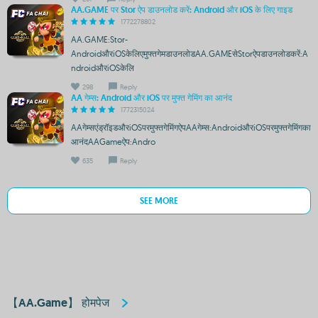
AA.GAME पर Stor ऐप डाउनलोड करें: Android और iOS के लिए गाइड
1772278802
AA.GAME:Stor-
AndroidऔरiOSकेलिएमुफ्तगेमडाउनलोडAA.GAMEसेStorऐपडाउनलोडकरें:A
ndroidऔरiOSकेलि
298
Reply
AA गेम्स: Android और iOS पर मुफ्त गेमिंग का आनंद
1772315024
AAगेम्सएंड्रॉइडऔरiOSपरमुफ्तगेमिंगऐपAAगेम्स:AndroidऔरiOSपरमुफ्तगेमिंगका
आनंदAAGameऐप:Andro
635
Reply
SEE MORE
【AA.Game】 होमपेज