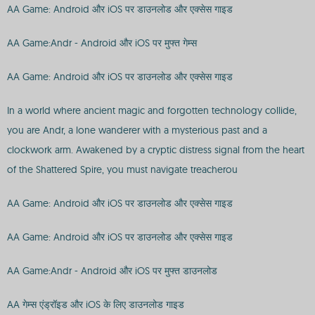
AA Game: Android और iOS पर डाउनलोड और एक्सेस गाइड
AA Game:Andr - Android और iOS पर मुफ्त गेम्स
AA Game: Android और iOS पर डाउनलोड और एक्सेस गाइड
In a world where ancient magic and forgotten technology collide,
you are Andr, a lone wanderer with a mysterious past and a
clockwork arm. Awakened by a cryptic distress signal from the heart
of the Shattered Spire, you must navigate treacherou
AA Game: Android और iOS पर डाउनलोड और एक्सेस गाइड
AA Game: Android और iOS पर डाउनलोड और एक्सेस गाइड
AA Game:Andr - Android और iOS पर मुफ्त डाउनलोड
AA गेम्स एंड्रॉइड और iOS के लिए डाउनलोड गाइड