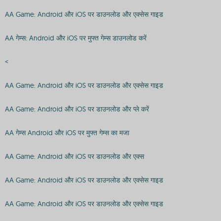
AA Game: Android और iOS पर डाउनलोड और एक्सेस गाइड
AA गेम्स: Android और iOS पर मुफ्त गेम्स डाउनलोड करें
<
AA Game: Android और iOS पर डाउनलोड और एक्सेस गाइड
AA Game: Android और iOS पर डाउनलोड और प्ले करें
AA गेम्स Android और iOS पर मुफ्त गेम्स का मजा
AA Game: Android और iOS पर डाउनलोड और एक्स
AA Game: Android और iOS पर डाउनलोड और एक्सेस गाइड
AA Game: Android और iOS पर डाउनलोड और एक्सेस गाइड