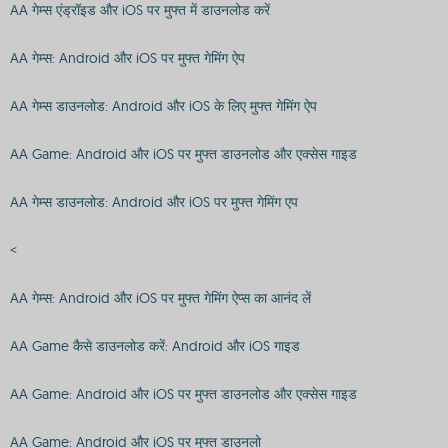
AA गेम्स एंड्रॉइड और iOS पर मुफ्त में डाउनलोड करें
AA गेम्स: Android और iOS पर मुफ्त गेमिंग ऐप
AA गेम्स डाउनलोड: Android और iOS के लिए मुफ्त गेमिंग ऐप
AA Game: Android और iOS पर मुफ्त डाउनलोड और एक्सेस गाइड
AA गेम्स डाउनलोड: Android और iOS पर मुफ्त गेमिंग एप
<
AA गेम्स: Android और iOS पर मुफ्त गेमिंग ऐप्स का आनंद लें
AA Game कैसे डाउनलोड करें: Android और iOS गाइड
AA Game: Android और iOS पर मुफ्त डाउनलोड और एक्सेस गाइड
AA Game: Android और iOS पर मुफ्त डाउनलो