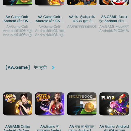
AA Game:Onli -
AA Game:Onli -
AA गेम्स एंड्रॉइड और
AA.GAME मोबाइल
Android और iOS पर
Android और iOS पर
iOS पर मुफ्त में
ऐप: Android और iOS
मुफ्त गेमिंग ऐप
मुफ्त गेमिंग एप
डाउनलोड करें
पर आसान एक्सेस
AAGame:Onli-
AAGame:Onli-
AAगेम्सएंड्रॉइडऔरiOSपरमुफ्तमेंखेलनेकेलिएडा
AA.GAME:Mobiपरगेमिंग
AndroidऔरiOSपरमुफ्तगेमिंगएप्लिकेशनAAGame:Onli-
AndroidऔरiOSपरडाउनलोडकरेंAAGame:Onli-
AndroidऔरiOSकेलिएएक
AndroidऔरiOSपरमुफ्तगेमिंगएप्लि
AndroidऔरiOSपरमुफ्तगेमिंगऐपAAGame:Onli-
【AA.Game】 गेम सूची
AAGAME Onlin:
AA.Game ऐप
AA गेम्स का मोबाइल
AA Game: Android
Android और Apple
डाउनलोड: Android
अनुभव: Android और
और iOS पर मुफ्त