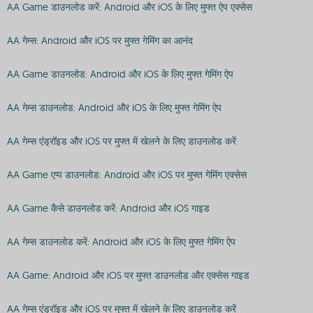
AA Game डाउनलोड करें: Android और iOS के लिए मुफ्त ऐप एक्सेस
AA गेम्स: Android और iOS पर मुफ्त गेमिंग का आनंद
AA Game डाउनलोड: Android और iOS के लिए मुफ्त गेमिंग ऐप
AA गेम्स डाउनलोड: Android और iOS के लिए मुफ्त गेमिंग ऐप
AA गेम्स एंड्रॉइड और iOS पर मुफ्त में खेलने के लिए डाउनलोड करें
AA Game एप्प डाउनलोड: Android और iOS पर मुफ्त गेमिंग एक्सेस
AA Game कैसे डाउनलोड करें: Android और iOS गाइड
AA गेम्स डाउनलोड करें: Android और iOS के लिए मुफ्त गेमिंग ऐप
AA Game: Android और iOS पर मुफ्त डाउनलोड और एक्सेस गाइड
AA गेम्स एंड्रॉइड और iOS पर मुफ्त में खेलने के लिए डाउनलोड करें