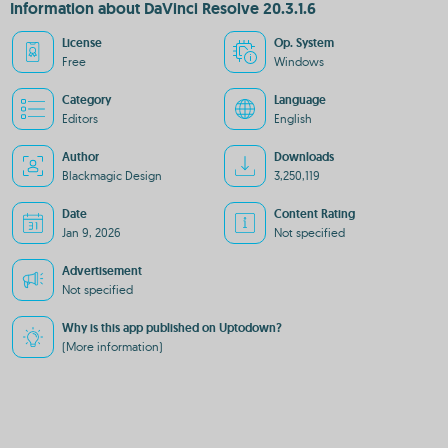
Information about DaVinci Resolve 20.3.1.6
License
Op. System
Free
Windows
Category
Language
Editors
English
Author
Downloads
Blackmagic Design
3,250,119
Date
Content Rating
Jan 9, 2026
Not specified
Advertisement
Not specified
Why is this app published on Uptodown?
(More information)