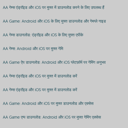
AA गेम्स एंड्रॉइड और iOS पर मुफ्त में डाउनलोड करने के लिए उपलब्ध हैं
AA Game: Android और iOS के लिए मुफ्त डाउनलोड और गेमप्ले गाइड
AA गेम्स डाउनलोड: एंड्रॉइड और iOS के लिए मुफ्त एपीके
AA गेम्स: Android और iOS पर मुफ्त गेमि
AA Game ऐप डाउनलोड: Android और iOS प्लेटफ़ॉर्म पर गेमिंग अनुभव
AA गेम्स एंड्रॉइड और iOS पर मुफ्त में डाउनलोड करें
AA गेम्स एंड्रॉइड और iOS पर मुफ्त में डाउनलोड करें
AA Game: Android और iOS पर मुफ्त डाउनलोड और एक्सेस
AA Game एप्प डाउनलोड: Android और iOS पर मुफ्त गेमिंग एक्सेस