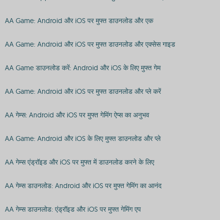
AA Game: Android और iOS पर मुफ्त डाउनलोड और एक
AA Game: Android और iOS पर मुफ्त डाउनलोड और एक्सेस गाइड
AA Game डाउनलोड करें: Android और iOS के लिए मुफ्त गेम
AA Game: Android और iOS पर मुफ्त डाउनलोड और प्ले करें
AA गेम्स: Android और iOS पर मुफ्त गेमिंग ऐप्स का अनुभव
AA Game: Android और iOS के लिए मुफ्त डाउनलोड और प्ले
AA गेम्स एंड्रॉइड और iOS पर मुफ्त में डाउनलोड करने के लिए
AA गेम्स डाउनलोड: Android और iOS पर मुफ्त गेमिंग का आनंद
AA गेम्स डाउनलोड: एंड्रॉइड और iOS पर मुफ्त गेमिंग एप