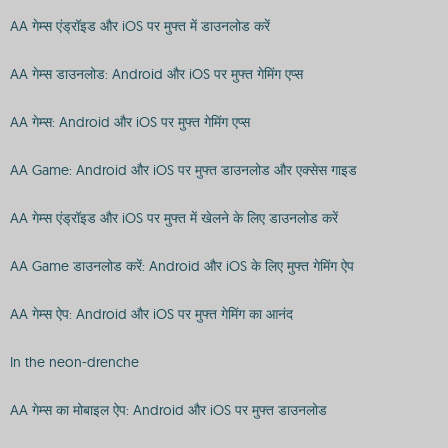
AA गेम्स एंड्रॉइड और iOS पर मुफ्त में डाउनलोड करें
AA गेम्स डाउनलोड: Android और iOS पर मुफ्त गेमिंग एप्स
AA गेम्स: Android और iOS पर मुफ्त गेमिंग एप्स
AA Game: Android और iOS पर मुफ्त डाउनलोड और एक्सेस गाइड
AA गेम्स एंड्रॉइड और iOS पर मुफ्त में खेलने के लिए डाउनलोड करें
AA Game डाउनलोड करें: Android और iOS के लिए मुफ्त गेमिंग ऐप
AA गेम्स ऐप: Android और iOS पर मुफ्त गेमिंग का आनंद
In the neon-drenche
AA गेम्स का मोबाइल ऐप: Android और iOS पर मुफ्त डाउनलोड