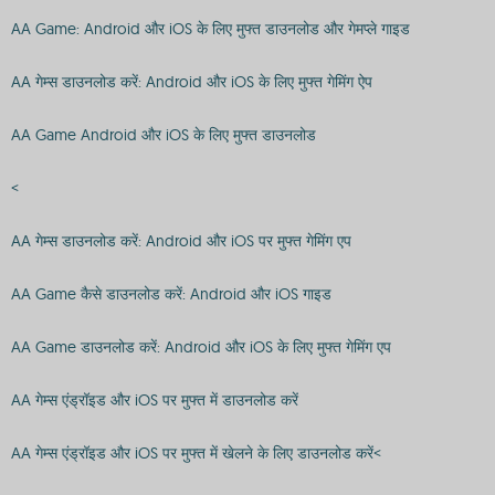
AA Game: Android और iOS के लिए मुफ्त डाउनलोड और गेमप्ले गाइड
AA गेम्स डाउनलोड करें: Android और iOS के लिए मुफ्त गेमिंग ऐप
AA Game Android और iOS के लिए मुफ्त डाउनलोड
<
AA गेम्स डाउनलोड करें: Android और iOS पर मुफ्त गेमिंग एप
AA Game कैसे डाउनलोड करें: Android और iOS गाइड
AA Game डाउनलोड करें: Android और iOS के लिए मुफ्त गेमिंग एप
AA गेम्स एंड्रॉइड और iOS पर मुफ्त में डाउनलोड करें
AA गेम्स एंड्रॉइड और iOS पर मुफ्त में खेलने के लिए डाउनलोड करें<