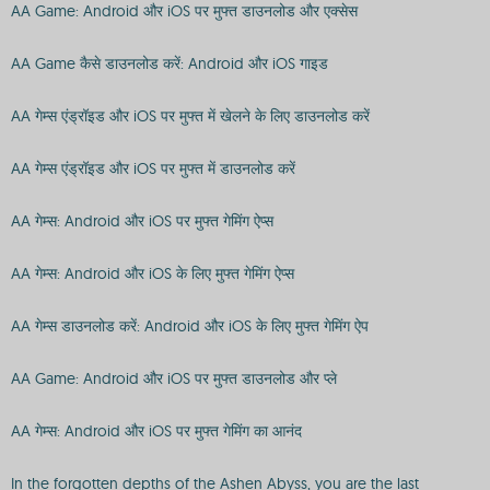
AA Game: Android और iOS पर मुफ्त डाउनलोड और एक्सेस
AA Game कैसे डाउनलोड करें: Android और iOS गाइड
AA गेम्स एंड्रॉइड और iOS पर मुफ्त में खेलने के लिए डाउनलोड करें
AA गेम्स एंड्रॉइड और iOS पर मुफ्त में डाउनलोड करें
AA गेम्स: Android और iOS पर मुफ्त गेमिंग ऐप्स
AA गेम्स: Android और iOS के लिए मुफ्त गेमिंग ऐप्स
AA गेम्स डाउनलोड करें: Android और iOS के लिए मुफ्त गेमिंग ऐप
AA Game: Android और iOS पर मुफ्त डाउनलोड और प्ले
AA गेम्स: Android और iOS पर मुफ्त गेमिंग का आनंद
In the forgotten depths of the Ashen Abyss, you are the last