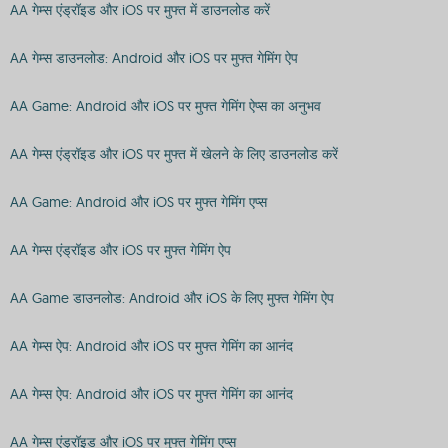
AA गेम्स एंड्रॉइड और iOS पर मुफ्त में डाउनलोड करें
AA गेम्स डाउनलोड: Android और iOS पर मुफ्त गेमिंग ऐप
AA Game: Android और iOS पर मुफ्त गेमिंग ऐप्स का अनुभव
AA गेम्स एंड्रॉइड और iOS पर मुफ्त में खेलने के लिए डाउनलोड करें
AA Game: Android और iOS पर मुफ्त गेमिंग एप्स
AA गेम्स एंड्रॉइड और iOS पर मुफ्त गेमिंग ऐप
AA Game डाउनलोड: Android और iOS के लिए मुफ्त गेमिंग ऐप
AA गेम्स ऐप: Android और iOS पर मुफ्त गेमिंग का आनंद
AA गेम्स ऐप: Android और iOS पर मुफ्त गेमिंग का आनंद
AA गेम्स एंड्रॉइड और iOS पर मुफ्त गेमिंग एप्स