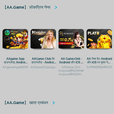
【AA.Game】 लोकप्रिय गेम्स
AAgame App
AAGame Club ऐप
AA Game:Onli -
AA गेम्स ऐप: Android
डाउनलोड: Android
डाउनलोड - Android
Android और iOS पर
और iOS पर मुफ्त गेमिंग
और iOS के लिए गेमिंग
और iOS प्लेटफ़ॉर्म पर
मुफ्त डाउनलोड
का आनंद
AAgameAppडाउनलोड:AndroidऔरiOSकेलिएगेमिंगप्लेटफॉर्मAAgameAppडाउनलोड:Androidऔर
AAGameClubApp:AndroidऔरiOSपरमुफ्तडाउनलोडAAGameClub:An
AAGame:Onli-
AAगेम्सएंड्रॉइडऔरiOSप
प्लेटफॉर्म
एक्सेस
AndroidऔरiOSपरडाउनलोडकरेंAAGame:Onli
AndroidऔरiOSपरमुफ्तडाउनलोडAAGame:Onl
A
【AA.Game】 खाता प्रबंधन