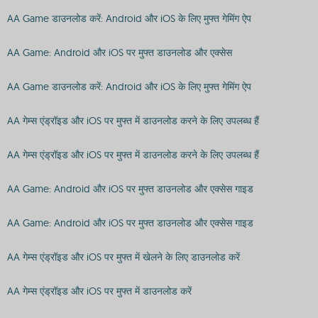
AA Game डाउनलोड करें: Android और iOS के लिए मुफ्त गेमिंग ऐप
AA Game: Android और iOS पर मुफ्त डाउनलोड और एक्सेस
AA Game डाउनलोड करें: Android और iOS के लिए मुफ्त गेमिंग ऐप
AA गेम्स एंड्रॉइड और iOS पर मुफ्त में डाउनलोड करने के लिए उपलब्ध हैं
AA गेम्स एंड्रॉइड और iOS पर मुफ्त में डाउनलोड करने के लिए उपलब्ध हैं
AA Game: Android और iOS पर मुफ्त डाउनलोड और एक्सेस गाइड
AA Game: Android और iOS पर मुफ्त डाउनलोड और एक्सेस गाइड
AA गेम्स एंड्रॉइड और iOS पर मुफ्त में खेलने के लिए डाउनलोड करें
AA गेम्स एंड्रॉइड और iOS पर मुफ्त में डाउनलोड करें