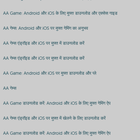
AA Game: Android और iOS के लिए मुफ्त डाउनलोड और एक्सेस गाइड
AA गेम्स: Android और iOS पर मुफ्त गेमिंग का अनुभव
AA गेम्स एंड्रॉइड और iOS पर मुफ्त में डाउनलोड करें
AA गेम्स एंड्रॉइड और iOS पर मुफ्त में डाउनलोड करें
AA Game: Android और iOS पर मुफ्त डाउनलोड और प्ले
AA गेम्स
AA Game डाउनलोड करें: Android और iOS के लिए मुफ्त गेमिंग ऐप
AA गेम्स एंड्रॉइड और iOS पर मुफ्त में खेलने के लिए डाउनलोड करें
AA Game डाउनलोड करें: Android और iOS के लिए मुफ्त गेमिंग ऐप