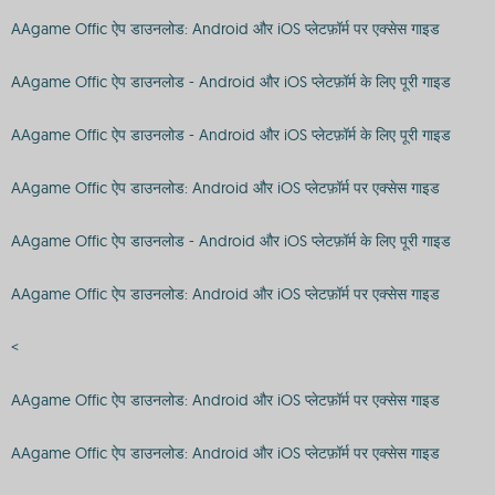
AAgame Offic ऐप डाउनलोड: Android और iOS प्लेटफ़ॉर्म पर एक्सेस गाइड
AAgame Offic ऐप डाउनलोड - Android और iOS प्लेटफ़ॉर्म के लिए पूरी गाइड
AAgame Offic ऐप डाउनलोड - Android और iOS प्लेटफ़ॉर्म के लिए पूरी गाइड
AAgame Offic ऐप डाउनलोड: Android और iOS प्लेटफ़ॉर्म पर एक्सेस गाइड
AAgame Offic ऐप डाउनलोड - Android और iOS प्लेटफ़ॉर्म के लिए पूरी गाइड
AAgame Offic ऐप डाउनलोड: Android और iOS प्लेटफ़ॉर्म पर एक्सेस गाइड
<
AAgame Offic ऐप डाउनलोड: Android और iOS प्लेटफ़ॉर्म पर एक्सेस गाइड
AAgame Offic ऐप डाउनलोड: Android और iOS प्लेटफ़ॉर्म पर एक्सेस गाइड