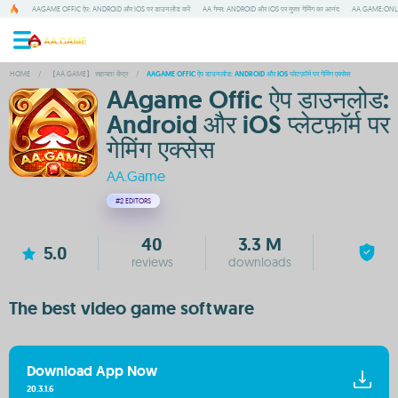
AAGAME OFFIC ऐप: ANDROID और IOS पर डाउनलोड करें
AA गेम्स: ANDROID और IOS पर मुफ्त गेमिंग का आनंद
AA GAME:ONLI 
HOME
/
【AA.GAME】 सहायता केंद्र
/
AAGAME OFFIC ऐप डाउनलोड: ANDROID और IOS प्लेटफ़ॉर्म पर गेमिंग एक्सेस
AAgame Offic ऐप डाउनलोड:
Android और iOS प्लेटफ़ॉर्म पर
गेमिंग एक्सेस
AA.Game
#2
EDITORS
40
3.3 M
5.0
reviews
downloads
The best video game software
Download App Now
20.3.1.6