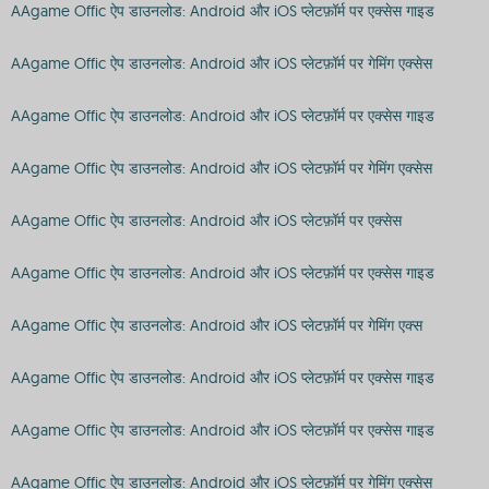
AAgame Offic ऐप डाउनलोड: Android और iOS प्लेटफ़ॉर्म पर एक्सेस गाइड
AAgame Offic ऐप डाउनलोड: Android और iOS प्लेटफ़ॉर्म पर गेमिंग एक्सेस
AAgame Offic ऐप डाउनलोड: Android और iOS प्लेटफ़ॉर्म पर एक्सेस गाइड
AAgame Offic ऐप डाउनलोड: Android और iOS प्लेटफ़ॉर्म पर गेमिंग एक्सेस
AAgame Offic ऐप डाउनलोड: Android और iOS प्लेटफ़ॉर्म पर एक्सेस
AAgame Offic ऐप डाउनलोड: Android और iOS प्लेटफ़ॉर्म पर एक्सेस गाइड
AAgame Offic ऐप डाउनलोड: Android और iOS प्लेटफ़ॉर्म पर गेमिंग एक्स
AAgame Offic ऐप डाउनलोड: Android और iOS प्लेटफ़ॉर्म पर एक्सेस गाइड
AAgame Offic ऐप डाउनलोड: Android और iOS प्लेटफ़ॉर्म पर एक्सेस गाइड
AAgame Offic ऐप डाउनलोड: Android और iOS प्लेटफ़ॉर्म पर गेमिंग एक्सेस