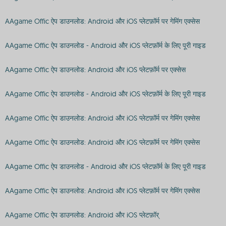
AAgame Offic ऐप डाउनलोड: Android और iOS प्लेटफ़ॉर्म पर गेमिंग एक्सेस
AAgame Offic ऐप डाउनलोड - Android और iOS प्लेटफ़ॉर्म के लिए पूरी गाइड
AAgame Offic ऐप डाउनलोड: Android और iOS प्लेटफ़ॉर्म पर एक्सेस
AAgame Offic ऐप डाउनलोड - Android और iOS प्लेटफ़ॉर्म के लिए पूरी गाइड
AAgame Offic ऐप डाउनलोड: Android और iOS प्लेटफ़ॉर्म पर गेमिंग एक्सेस
AAgame Offic ऐप डाउनलोड: Android और iOS प्लेटफ़ॉर्म पर गेमिंग एक्सेस
AAgame Offic ऐप डाउनलोड - Android और iOS प्लेटफ़ॉर्म के लिए पूरी गाइड
AAgame Offic ऐप डाउनलोड: Android और iOS प्लेटफ़ॉर्म पर गेमिंग एक्सेस
AAgame Offic ऐप डाउनलोड: Android और iOS प्लेटफ़ॉर्