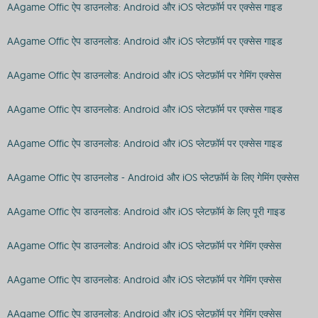
AAgame Offic ऐप डाउनलोड: Android और iOS प्लेटफ़ॉर्म पर एक्सेस गाइड
AAgame Offic ऐप डाउनलोड: Android और iOS प्लेटफ़ॉर्म पर एक्सेस गाइड
AAgame Offic ऐप डाउनलोड: Android और iOS प्लेटफ़ॉर्म पर गेमिंग एक्सेस
AAgame Offic ऐप डाउनलोड: Android और iOS प्लेटफ़ॉर्म पर एक्सेस गाइड
AAgame Offic ऐप डाउनलोड: Android और iOS प्लेटफ़ॉर्म पर एक्सेस गाइड
AAgame Offic ऐप डाउनलोड - Android और iOS प्लेटफ़ॉर्म के लिए गेमिंग एक्सेस
AAgame Offic ऐप डाउनलोड: Android और iOS प्लेटफ़ॉर्म के लिए पूरी गाइड
AAgame Offic ऐप डाउनलोड: Android और iOS प्लेटफ़ॉर्म पर गेमिंग एक्सेस
AAgame Offic ऐप डाउनलोड: Android और iOS प्लेटफ़ॉर्म पर गेमिंग एक्सेस
AAgame Offic ऐप डाउनलोड: Android और iOS प्लेटफ़ॉर्म पर गेमिंग एक्सेस