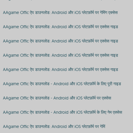
AAgame Offic ऐप डाउनलोड: Android और iOS प्लेटफ़ॉर्म पर गेमिंग एक्सेस
AAgame Offic ऐप डाउनलोड: Android और iOS प्लेटफ़ॉर्म पर एक्सेस गाइड
AAgame Offic ऐप डाउनलोड: Android और iOS प्लेटफ़ॉर्म पर एक्सेस गाइड
AAgame Offic ऐप डाउनलोड: Android और iOS प्लेटफ़ॉर्म पर एक्सेस गाइड
AAgame Offic ऐप डाउनलोड: Android और iOS प्लेटफ़ॉर्म पर एक्सेस गाइड
AAgame Offic ऐप डाउनलोड - Android और iOS प्लेटफ़ॉर्म के लिए पूरी गाइड
AAgame Offic ऐप डाउनलोड - Android और iOS प्लेटफ़ॉर्म पर एक्सेस
AAgame Offic ऐप डाउनलोड - Android और iOS प्लेटफ़ॉर्म के लिए गेम एक्सेस
AAgame Offic ऐप डाउनलोड: Android और iOS प्लेटफ़ॉर्म पर गेमिं