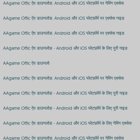
AAgame Offic ऐप डाउनलोड: Android और iOS प्लेटफ़ॉर्म पर गेमिंग एक्सेस
AAgame Offic ऐप डाउनलोड: Android और iOS प्लेटफ़ॉर्म पर एक्सेस गाइड
AAgame Offic ऐप डाउनलोड: Android और iOS प्लेटफ़ॉर्म पर एक्सेस गाइड
AAgame Offic ऐप डाउनलोड - Android और iOS प्लेटफ़ॉर्म के लिए पूरी गाइड
AAgame Offic ऐप डाउनलो
AAgame Offic ऐप डाउनलोड: Android और iOS प्लेटफ़ॉर्म पर गेमिंग एक्सेस
AAgame Offic ऐप डाउनलोड - Android और iOS प्लेटफ़ॉर्म के लिए पूरी गाइड
AAgame Offic ऐप डाउनलोड - Android और iOS प्लेटफ़ॉर्म के लिए पूरी गाइड
AAgame Offic ऐप डाउनलोड - Android और iOS प्लेटफ़ॉर्म के लिए गेमिंग एक्सेस
AAgame Offic ऐप डाउनलोड: Android और iOS प्लेटफ़ॉर्म पर गेमिंग एक्सेस