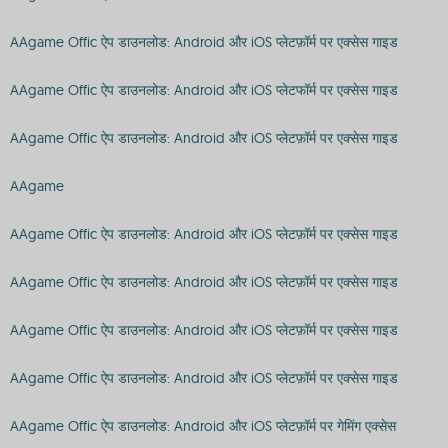
AAgame Offic ऐप डाउनलोड: Android और iOS प्लेटफ़ॉर्म पर एक्सेस गाइड
AAgame Offic ऐप डाउनलोड: Android और iOS प्लेटफॉर्म पर एक्सेस गाइड
AAgame Offic ऐप डाउनलोड: Android और iOS प्लेटफ़ॉर्म पर एक्सेस गाइड
AAgame
AAgame Offic ऐप डाउनलोड: Android और iOS प्लेटफ़ॉर्म पर एक्सेस गाइड
AAgame Offic ऐप डाउनलोड: Android और iOS प्लेटफ़ॉर्म पर एक्सेस गाइड
AAgame Offic ऐप डाउनलोड: Android और iOS प्लेटफ़ॉर्म पर एक्सेस गाइड
AAgame Offic ऐप डाउनलोड: Android और iOS प्लेटफ़ॉर्म पर एक्सेस गाइड
AAgame Offic ऐप डाउनलोड: Android और iOS प्लेटफ़ॉर्म पर गेमिंग एक्सेस