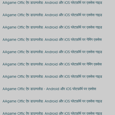
AAgame Offic ऐप डाउनलोड: Android और iOS प्लेटफ़ॉर्म पर एक्सेस गाइड
AAgame Offic ऐप डाउनलोड: Android और iOS प्लेटफ़ॉर्म पर एक्सेस गाइड
AAgame Offic ऐप डाउनलोड: Android और iOS प्लेटफ़ॉर्म पर एक्सेस गाइड
AAgame Offic ऐप डाउनलोड: Android और iOS प्लेटफ़ॉर्म पर गेमिंग एक्सेस
AAgame Offic ऐप डाउनलोड: Android और iOS प्लेटफ़ॉर्म पर एक्सेस गाइड
AAgame Offic ऐप डाउनलोड: Android और iOS प्लेटफ़ॉर्म पर गेमिंग एक्सेस
AAgame Offic ऐप डाउनलोड: Android और iOS प्लेटफ़ॉर्म पर एक्सेस गाइड
AAgame Offic ऐप डाउनलोड - Android और iOS प्लेटफ़ॉर्म पर एक्सेस
AAgame Offic ऐप डाउनलोड: Android और iOS प्लेटफ़ॉर्म पर एक्सेस गाइड
AAgame Offic ऐप डाउनलोड: Android और iOS प्लेटफ़ॉर्म पर एक्सेस गाइड