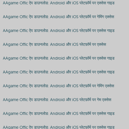
AAgame Offic ऐप डाउनलोड: Android और iOS प्लेटफ़ॉर्म पर एक्सेस गाइड
AAgame Offic ऐप डाउनलोड: Android और iOS प्लेटफ़ॉर्म पर गेमिंग एक्सेस
AAgame Offic ऐप डाउनलोड: Android और iOS प्लेटफ़ॉर्म पर एक्सेस गाइड
AAgame Offic ऐप डाउनलोड: Android और iOS प्लेटफ़ॉर्म पर एक्सेस
AAgame Offic ऐप डाउनलोड: Android और iOS प्लेटफ़ॉर्म पर एक्सेस गाइड
AAgame Offic ऐप डाउनलोड: Android और iOS प्लेटफ़ॉर्म पर एक्सेस गाइड
AAgame Offic ऐप डाउनलोड: Android और iOS प्लेटफ़ॉर्म पर गेमिंग एक्सेस
AAgame Offic ऐप डाउनलोड: Android और iOS प्लेटफ़ॉर्म पर गेम एक्सेस
AAgame Offic ऐप डाउनलोड: Android और iOS प्लेटफ़ॉर्म पर एक्सेस गाइड
AAgame Offic ऐप डाउनलोड: Android और iOS प्लेटफ़ॉर्म पर एक्सेस गाइड