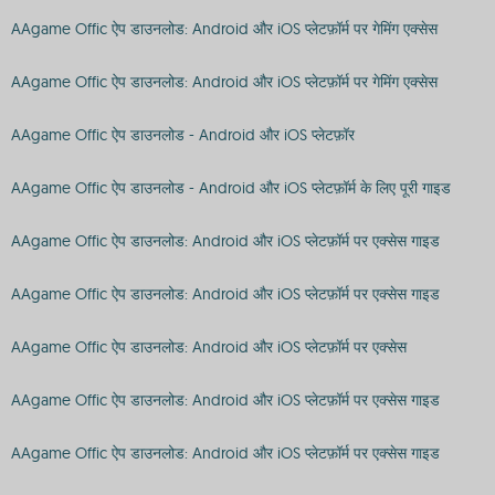
AAgame Offic ऐप डाउनलोड: Android और iOS प्लेटफ़ॉर्म पर गेमिंग एक्सेस
AAgame Offic ऐप डाउनलोड: Android और iOS प्लेटफ़ॉर्म पर गेमिंग एक्सेस
AAgame Offic ऐप डाउनलोड - Android और iOS प्लेटफ़ॉर
AAgame Offic ऐप डाउनलोड - Android और iOS प्लेटफ़ॉर्म के लिए पूरी गाइड
AAgame Offic ऐप डाउनलोड: Android और iOS प्लेटफ़ॉर्म पर एक्सेस गाइड
AAgame Offic ऐप डाउनलोड: Android और iOS प्लेटफ़ॉर्म पर एक्सेस गाइड
AAgame Offic ऐप डाउनलोड: Android और iOS प्लेटफ़ॉर्म पर एक्सेस
AAgame Offic ऐप डाउनलोड: Android और iOS प्लेटफ़ॉर्म पर एक्सेस गाइड
AAgame Offic ऐप डाउनलोड: Android और iOS प्लेटफ़ॉर्म पर एक्सेस गाइड