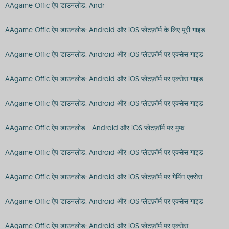
AAgame Offic ऐप डाउनलोड: Andr
AAgame Offic ऐप डाउनलोड: Android और iOS प्लेटफ़ॉर्म के लिए पूरी गाइड
AAgame Offic ऐप डाउनलोड: Android और iOS प्लेटफ़ॉर्म पर एक्सेस गाइड
AAgame Offic ऐप डाउनलोड: Android और iOS प्लेटफ़ॉर्म पर एक्सेस गाइड
AAgame Offic ऐप डाउनलोड: Android और iOS प्लेटफ़ॉर्म पर एक्सेस गाइड
AAgame Offic ऐप डाउनलोड - Android और iOS प्लेटफ़ॉर्म पर मुफ
AAgame Offic ऐप डाउनलोड: Android और iOS प्लेटफ़ॉर्म पर एक्सेस गाइड
AAgame Offic ऐप डाउनलोड: Android और iOS प्लेटफ़ॉर्म पर गेमिंग एक्सेस
AAgame Offic ऐप डाउनलोड: Android और iOS प्लेटफ़ॉर्म पर एक्सेस गाइड
AAgame Offic ऐप डाउनलोड: Android और iOS प्लेटफ़ॉर्म पर एक्सेस