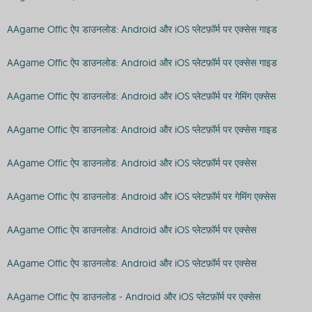
AAgame Offic ऐप डाउनलोड: Android और iOS प्लेटफ़ॉर्म पर एक्सेस गाइड
AAgame Offic ऐप डाउनलोड: Android और iOS प्लेटफ़ॉर्म पर एक्सेस गाइड
AAgame Offic ऐप डाउनलोड: Android और iOS प्लेटफ़ॉर्म पर गेमिंग एक्सेस
AAgame Offic ऐप डाउनलोड: Android और iOS प्लेटफ़ॉर्म पर एक्सेस गाइड
AAgame Offic ऐप डाउनलोड: Android और iOS प्लेटफ़ॉर्म पर एक्सेस
AAgame Offic ऐप डाउनलोड: Android और iOS प्लेटफ़ॉर्म पर गेमिंग एक्सेस
AAgame Offic ऐप डाउनलोड: Android और iOS प्लेटफ़ॉर्म पर एक्सेस
AAgame Offic ऐप डाउनलोड: Android और iOS प्लेटफ़ॉर्म पर एक्सेस
AAgame Offic ऐप डाउनलोड - Android और iOS प्लेटफ़ॉर्म पर एक्सेस