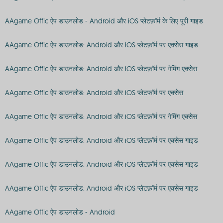
AAgame Offic ऐप डाउनलोड - Android और iOS प्लेटफ़ॉर्म के लिए पूरी गाइड
AAgame Offic ऐप डाउनलोड: Android और iOS प्लेटफ़ॉर्म पर एक्सेस गाइड
AAgame Offic ऐप डाउनलोड: Android और iOS प्लेटफ़ॉर्म पर गेमिंग एक्सेस
AAgame Offic ऐप डाउनलोड: Android और iOS प्लेटफॉर्म पर एक्सेस
AAgame Offic ऐप डाउनलोड: Android और iOS प्लेटफ़ॉर्म पर गेमिंग एक्सेस
AAgame Offic ऐप डाउनलोड: Android और iOS प्लेटफ़ॉर्म पर एक्सेस गाइड
AAgame Offic ऐप डाउनलोड: Android और iOS प्लेटफ़ॉर्म पर एक्सेस गाइड
AAgame Offic ऐप डाउनलोड: Android और iOS प्लेटफ़ॉर्म पर एक्सेस गाइड
AAgame Offic ऐप डाउनलोड - Android