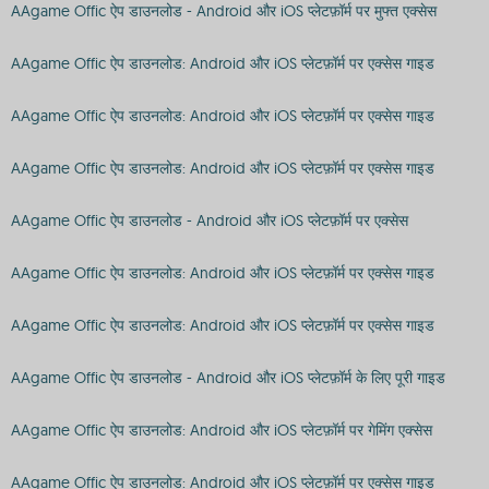
AAgame Offic ऐप डाउनलोड - Android और iOS प्लेटफ़ॉर्म पर मुफ्त एक्सेस
AAgame Offic ऐप डाउनलोड: Android और iOS प्लेटफ़ॉर्म पर एक्सेस गाइड
AAgame Offic ऐप डाउनलोड: Android और iOS प्लेटफ़ॉर्म पर एक्सेस गाइड
AAgame Offic ऐप डाउनलोड: Android और iOS प्लेटफ़ॉर्म पर एक्सेस गाइड
AAgame Offic ऐप डाउनलोड - Android और iOS प्लेटफ़ॉर्म पर एक्सेस
AAgame Offic ऐप डाउनलोड: Android और iOS प्लेटफ़ॉर्म पर एक्सेस गाइड
AAgame Offic ऐप डाउनलोड: Android और iOS प्लेटफ़ॉर्म पर एक्सेस गाइड
AAgame Offic ऐप डाउनलोड - Android और iOS प्लेटफ़ॉर्म के लिए पूरी गाइड
AAgame Offic ऐप डाउनलोड: Android और iOS प्लेटफ़ॉर्म पर गेमिंग एक्सेस
AAgame Offic ऐप डाउनलोड: Android और iOS प्लेटफ़ॉर्म पर एक्सेस गाइड