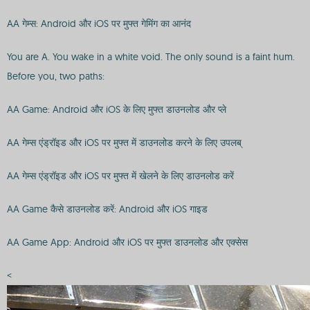
AA गेम्स: Android और iOS पर मुफ्त गेमिंग का आनंद
You are A. You wake in a white void. The only sound is a faint hum.
Before you, two paths:
AA Game: Android और iOS के लिए मुफ्त डाउनलोड और प्ले
AA गेम्स एंड्रॉइड और iOS पर मुफ्त में डाउनलोड करने के लिए उपलब्
AA गेम्स एंड्रॉइड और iOS पर मुफ्त में खेलने के लिए डाउनलोड करें
AA Game कैसे डाउनलोड करें: Android और iOS गाइड
AA Game App: Android और iOS पर मुफ्त डाउनलोड और एक्सेस
<