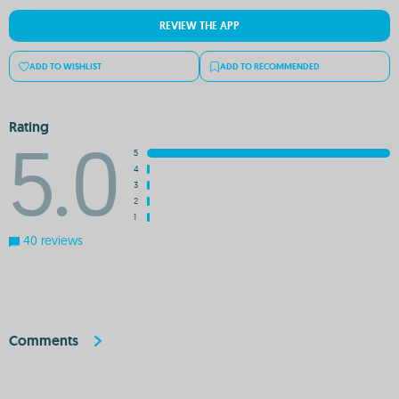
REVIEW THE APP
ADD TO WISHLIST
ADD TO RECOMMENDED
Rating
5.0
5
4
3
2
1
40 reviews
Comments