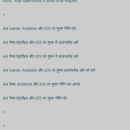
100%. Your safehouse is your only respite.
<
AA Game: Android और iOS पर मुफ्त गेमिंग ऐप
AA गेम्स एंड्रॉइड और iOS पर मुफ्त में डाउनलोड करें
AA गेम्स एंड्रॉइड और iOS पर मुफ्त में डाउनलोड करें
AA Game: Android और iOS पर मुफ्त डाउनलोड और प्ले करें
AA गेम्स: Android और iOS पर मुफ्त गेमिंग का आनंद
AA गेम्स एंड्रॉइड और iOS पर मुफ्त गेमिंग ऐप
<
<