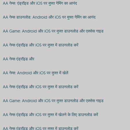
AA गेम्स: एंड्रॉइड और iOS पर मुफ्त गेमिंग का आनंद
AA गेम्स डाउनलोड: Android और iOS पर मुफ्त गेमिंग का आनंद
AA Game: Android और iOS पर मुफ्त डाउनलोड और एक्सेस गाइड
AA गेम्स एंड्रॉइड और iOS पर मुफ्त में डाउनलोड करें
AA गेम्स एंड्रॉइड और
AA गेम्स: Android और iOS पर मुफ्त में खेलें
AA गेम्स एंड्रॉइड और iOS पर मुफ्त में डाउनलोड करें
AA Game: Android और iOS पर मुफ्त डाउनलोड और एक्सेस गाइड
AA गेम्स एंड्रॉइड और iOS पर मुफ्त में खेलने के लिए डाउनलोड करें
AA गेम्स एंड्रॉइड और iOS पर मुफ्त में डाउनलोड करें