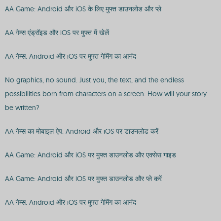
AA Game: Android और iOS के लिए मुफ्त डाउनलोड और प्ले
AA गेम्स एंड्रॉइड और iOS पर मुफ्त में खेलें
AA गेम्स: Android और iOS पर मुफ्त गेमिंग का आनंद
No graphics, no sound. Just you, the text, and the endless
possibilities born from characters on a screen. How will your story
be written?
AA गेम्स का मोबाइल ऐप: Android और iOS पर डाउनलोड करें
AA Game: Android और iOS पर मुफ्त डाउनलोड और एक्सेस गाइड
AA Game: Android और iOS पर मुफ्त डाउनलोड और प्ले करें
AA गेम्स: Android और iOS पर मुफ्त गेमिंग का आनंद