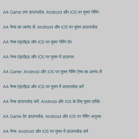
AA Game एप्प डाउनलोड: Android और iOS पर मुफ्त गेमिंग
AA गेम्स का आनंद लें: Android और iOS पर मुफ्त डाउनलोड
AA गेम्स एंड्रॉइड और iOS पर मुफ्त गेमिंग ऐप
AA गेम्स एंड्रॉइड और iOS पर मुफ्त में डाउनल
AA Game: Android और iOS पर मुफ्त गेमिंग ऐप्स का आनंद लें
AA गेम्स एंड्रॉइड और iOS पर मुफ्त में डाउनलोड करें
AA गेम्स डाउनलोड करें: Android और iOS के लिए मुफ्त एपीके
AA Game ऐप डाउनलोड: Android और iOS पर गेमिंग अनुभव
AA गेम्स: Android और iOS पर मुफ्त में डाउनलोड करें