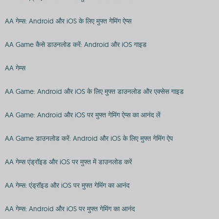
AA गेम्स: Android और iOS के लिए मुफ्त गेमिंग ऐप्स
AA Game कैसे डाउनलोड करें: Android और iOS गाइड
AA गेम्स
AA Game: Android और iOS के लिए मुफ्त डाउनलोड और एक्सेस गाइड
AA Game: Android और iOS पर मुफ्त गेमिंग ऐप्स का आनंद लें
AA Game डाउनलोड करें: Android और iOS के लिए मुफ्त गेमिंग ऐप
AA गेम्स एंड्रॉइड और iOS पर मुफ्त में डाउनलोड करें
AA गेम्स: एंड्रॉइड और iOS पर मुफ्त गेमिंग का आनंद
AA गेम्स: Android और iOS पर मुफ्त गेमिंग का आनंद