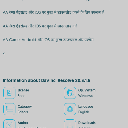
AA गेम्स एंड्रॉइड और iOS पर मुफ्त में डाउनलोड करने के लिए उपलब्ध हैं
AA गेम्स एंड्रॉइड और iOS पर मुफ्त में डाउनलोड करें
AA Game: Android और iOS पर मुफ्त डाउनलोड और एक्सेस
<
Information about DaVinci Resolve 20.3.1.6
License
Op. System
Free
Windows
Category
Language
Editors
English
Author
Downloads