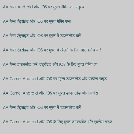
AA गेम्स: Android और iOS पर मुफ्त गेमिंग का अनुभव
AA गेम्स एंड्रॉइड और iOS पर मुफ्त गेमिंग एप्स
AA गेम्स एंड्रॉइड और iOS पर मुफ्त में डाउनलोड करें
AA गेम्स एंड्रॉइड और iOS पर मुफ्त में खेलने के लिए डाउनलोड करें
AA गेम्स डाउनलोड करें: एंड्रॉइड और iOS के लिए मुफ्त गेमिंग एप
AA Game: Android और iOS पर मुफ्त डाउनलोड और एक्सेस गाइड
AA Game: Android और iOS पर मुफ्त डाउनलोड और एक्सेस
AA गेम्स एंड्रॉइड और iOS पर मुफ्त में डाउनलोड करें
AA Game: Android और iOS के लिए मुफ्त डाउनलोड और एक्सेस गाइड