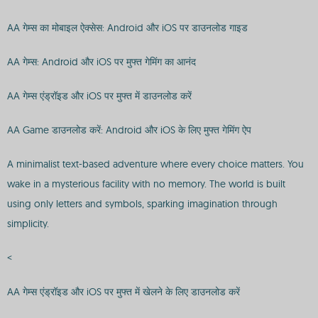
AA गेम्स का मोबाइल ऐक्सेस: Android और iOS पर डाउनलोड गाइड
AA गेम्स: Android और iOS पर मुफ्त गेमिंग का आनंद
AA गेम्स एंड्रॉइड और iOS पर मुफ्त में डाउनलोड करें
AA Game डाउनलोड करें: Android और iOS के लिए मुफ्त गेमिंग ऐप
A minimalist text-based adventure where every choice matters. You
wake in a mysterious facility with no memory. The world is built
using only letters and symbols, sparking imagination through
simplicity.
<
AA गेम्स एंड्रॉइड और iOS पर मुफ्त में खेलने के लिए डाउनलोड करें