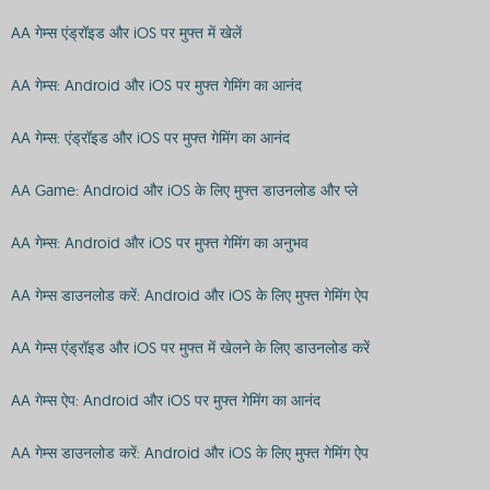
AA गेम्स एंड्रॉइड और iOS पर मुफ्त में खेलें
AA गेम्स: Android और iOS पर मुफ्त गेमिंग का आनंद
AA गेम्स: एंड्रॉइड और iOS पर मुफ्त गेमिंग का आनंद
AA Game: Android और iOS के लिए मुफ्त डाउनलोड और प्ले
AA गेम्स: Android और iOS पर मुफ्त गेमिंग का अनुभव
AA गेम्स डाउनलोड करें: Android और iOS के लिए मुफ्त गेमिंग ऐप
AA गेम्स एंड्रॉइड और iOS पर मुफ्त में खेलने के लिए डाउनलोड करें
AA गेम्स ऐप: Android और iOS पर मुफ्त गेमिंग का आनंद
AA गेम्स डाउनलोड करें: Android और iOS के लिए मुफ्त गेमिंग ऐप