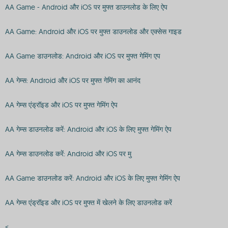
AA Game - Android और iOS पर मुफ्त डाउनलोड के लिए ऐप
AA Game: Android और iOS पर मुफ्त डाउनलोड और एक्सेस गाइड
AA Game डाउनलोड: Android और iOS पर मुफ्त गेमिंग एप
AA गेम्स: Android और iOS पर मुफ्त गेमिंग का आनंद
AA गेम्स एंड्रॉइड और iOS पर मुफ्त गेमिंग ऐप
AA गेम्स डाउनलोड करें: Android और iOS के लिए मुफ्त गेमिंग ऐप
AA गेम्स डाउनलोड करें: Android और iOS पर मु
AA Game डाउनलोड करें: Android और iOS के लिए मुफ्त गेमिंग ऐप
AA गेम्स एंड्रॉइड और iOS पर मुफ्त में खेलने के लिए डाउनलोड करें
<