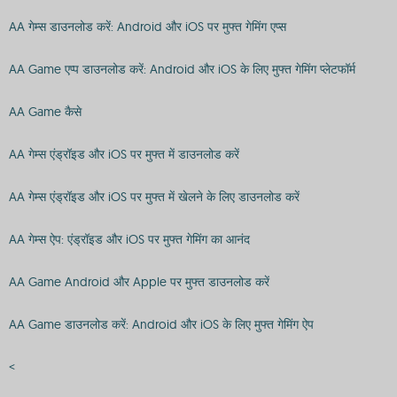
AA गेम्स डाउनलोड करें: Android और iOS पर मुफ्त गेमिंग एप्स
AA Game एप्प डाउनलोड करें: Android और iOS के लिए मुफ्त गेमिंग प्लेटफॉर्म
AA Game कैसे
AA गेम्स एंड्रॉइड और iOS पर मुफ्त में डाउनलोड करें
AA गेम्स एंड्रॉइड और iOS पर मुफ्त में खेलने के लिए डाउनलोड करें
AA गेम्स ऐप: एंड्रॉइड और iOS पर मुफ्त गेमिंग का आनंद
AA Game Android और Apple पर मुफ्त डाउनलोड करें
AA Game डाउनलोड करें: Android और iOS के लिए मुफ्त गेमिंग ऐप
<