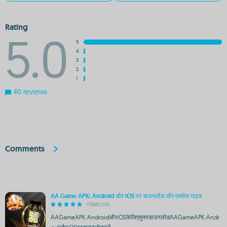
Rating
5.0
5
4
3
2
1
40 reviews
Comments
AA Game APK: Android और iOS पर डाउनलोड और एक्सेस गाइड
1768812293
AAGameAPK:AndroidऔरiOSकेलिएमुफ्तडाउनलोडAAGameAPK:Andr