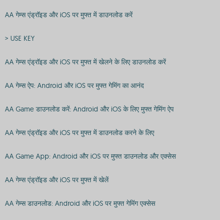
AA गेम्स एंड्रॉइड और iOS पर मुफ्त में डाउनलोड करें
> USE KEY
AA गेम्स एंड्रॉइड और iOS पर मुफ्त में खेलने के लिए डाउनलोड करें
AA गेम्स ऐप: Android और iOS पर मुफ्त गेमिंग का आनंद
AA Game डाउनलोड करें: Android और iOS के लिए मुफ्त गेमिंग ऐप
AA गेम्स एंड्रॉइड और iOS पर मुफ्त में डाउनलोड करने के लिए
AA Game App: Android और iOS पर मुफ्त डाउनलोड और एक्सेस
AA गेम्स एंड्रॉइड और iOS पर मुफ्त में खेलें
AA गेम्स डाउनलोड: Android और iOS पर मुफ्त गेमिंग एक्सेस