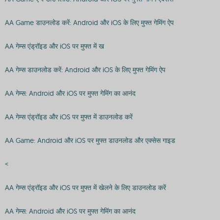
AA Game डाउनलोड करें: Android और iOS के लिए मुफ्त गेमिंग ऐप
AA गेम्स एंड्रॉइड और iOS पर मुफ्त में ख
AA गेम्स डाउनलोड करें: Android और iOS के लिए मुफ्त गेमिंग ऐप
AA गेम्स: Android और iOS पर मुफ्त गेमिंग का आनंद
AA गेम्स एंड्रॉइड और iOS पर मुफ्त में डाउनलोड करें
AA Game: Android और iOS पर मुफ्त डाउनलोड और एक्सेस गाइड
<
AA गेम्स एंड्रॉइड और iOS पर मुफ्त में खेलने के लिए डाउनलोड करें
AA गेम्स: Android और iOS पर मुफ्त गेमिंग का आनंद