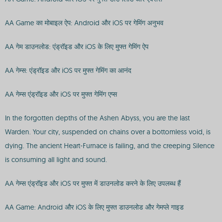
AA Game का मोबाइल ऐप: Android और iOS पर गेमिंग अनुभव
AA गेम डाउनलोड: एंड्रॉइड और iOS के लिए मुफ्त गेमिंग ऐप
AA गेम्स: एंड्रॉइड और iOS पर मुफ्त गेमिंग का आनंद
AA गेम्स एंड्रॉइड और iOS पर मुफ्त गेमिंग एप्स
In the forgotten depths of the Ashen Abyss, you are the last
Warden. Your city, suspended on chains over a bottomless void, is
dying. The ancient Heart-Furnace is failing, and the creeping Silence
is consuming all light and sound.
AA गेम्स एंड्रॉइड और iOS पर मुफ्त में डाउनलोड करने के लिए उपलब्ध हैं
AA Game: Android और iOS के लिए मुफ्त डाउनलोड और गेमप्ले गाइड