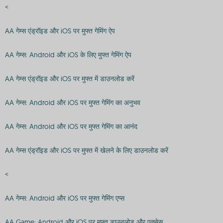
<
AA गेम्स एंड्रॉइड और iOS पर मुफ्त गेमिंग ऐप
AA गेम्स: Android और iOS के लिए मुफ्त गेमिंग ऐप
AA गेम्स एंड्रॉइड और iOS पर मुफ्त में डाउनलोड करें
AA गेम्स: Android और iOS पर मुफ्त गेमिंग का अनुभव
AA गेम्स: Android और iOS पर मुफ्त गेमिंग का आनंद
AA गेम्स एंड्रॉइड और iOS पर मुफ्त में खेलने के लिए डाउनलोड करें
<
AA गेम्स: Android और iOS पर मुफ्त गेमिंग एप्स
AA Game: Android और iOS पर मुफ्त डाउनलोड और एक्सेस