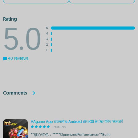
Rating
5.0
5
4
3
2
1
40 reviews
Comments
AAgame App डाउनलोड: Android और iOS के लिए गेमिंग प्लेटफॉर्म
1768611789
**核心特色：*****OptimizedPerformance:**Built-