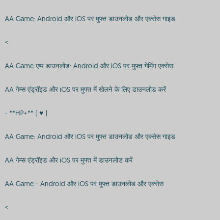
AA Game: Android और iOS पर मुफ्त डाउनलोड और एक्सेस गाइड
<
AA Game एप्प डाउनलोड: Android और iOS पर मुफ्त गेमिंग एक्सेस
AA गेम्स एंड्रॉइड और iOS पर मुफ्त में खेलने के लिए डाउनलोड करें
- **HP+** ( ♥ )
AA Game: Android और iOS पर मुफ्त डाउनलोड और एक्सेस गाइड
AA गेम्स एंड्रॉइड और iOS पर मुफ्त में डाउनलोड करें
AA Game - Android और iOS पर मुफ्त डाउनलोड और एक्सेस
<