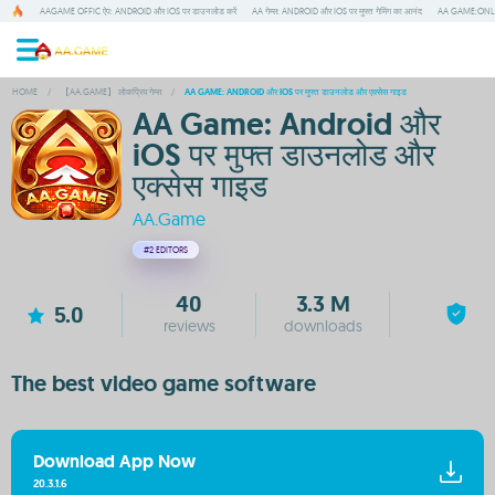
AAGAME OFFIC ऐप: ANDROID और IOS पर डाउनलोड करें
AA गेम्स: ANDROID और IOS पर मुफ्त गेमिंग का आनंद
AA GAME:ONLI 
HOME
/
【AA.GAME】 लोकप्रिय गेम्स
/
AA GAME: ANDROID और IOS पर मुफ्त डाउनलोड और एक्सेस गाइड
AA Game: Android और
iOS पर मुफ्त डाउनलोड और
एक्सेस गाइड
AA.Game
#2
EDITORS
40
3.3 M
5.0
reviews
downloads
The best video game software
Download App Now
20.3.1.6