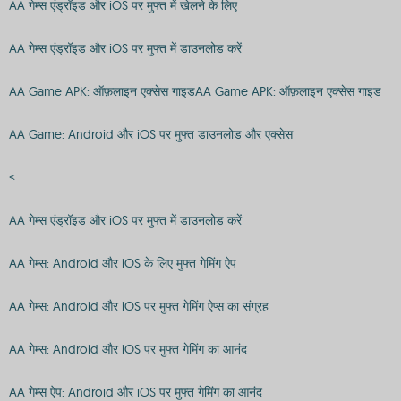
AA गेम्स एंड्रॉइड और iOS पर मुफ्त में खेलने के लिए
AA गेम्स एंड्रॉइड और iOS पर मुफ्त में डाउनलोड करें
AA Game APK: ऑफ़लाइन एक्सेस गाइडAA Game APK: ऑफ़लाइन एक्सेस गाइड
AA Game: Android और iOS पर मुफ्त डाउनलोड और एक्सेस
<
AA गेम्स एंड्रॉइड और iOS पर मुफ्त में डाउनलोड करें
AA गेम्स: Android और iOS के लिए मुफ्त गेमिंग ऐप
AA गेम्स: Android और iOS पर मुफ्त गेमिंग ऐप्स का संग्रह
AA गेम्स: Android और iOS पर मुफ्त गेमिंग का आनंद
AA गेम्स ऐप: Android और iOS पर मुफ्त गेमिंग का आनंद