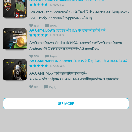
1771660412
AAGAMEOffic:AndroidऔरiOSकेलिएऑफिशियलAPPडाउनलोडगाइडAAG
AMEOfficऐप:AndroidऔरAppleडाउनलोडगाइ
808
Reply
AA Game:Down एंड्रॉइड और iOS पर डाउनलोड कैसे करें
1771893039
AAGame:Down-AndroidऔरiOSपरडाउनलोडकरेंAAGame:Down-
AndroidऔरiOSपरडाउनलोडकैसेकरेंAAGame:Dow
596
Reply
AA.GAME:Mobi पर Android और iOS के लिए मोबाइल गेम्स डाउनलोड करें
1772052480
AA.GAME:Mobiपरमोबाइलगेमिंगकाआनंदलें-
AndroidऔरiOSऐप्सAA.GAME:Mobiपरगेमिंगएप्सऔरAPKडाउनलोड
817
Reply
SEE MORE