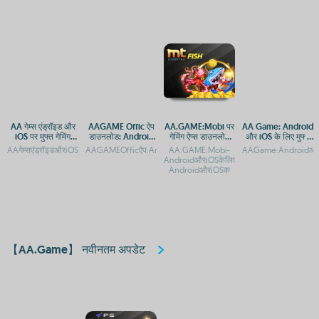
AA गेम्स एंड्रॉइड और
AAGAME Offic ऐप
AA.GAME:Mobi पर
AA Game: Android
iOS पर मुफ्त गेमिंग
डाउनलोड: Android
गेमिंग ऐप्स डाउनलोड
और iOS के लिए मुफ्त
अनुभव
और iOS प्लेटफ़ॉर्म
करें - Android और
डाउनलोड और गेमप्ले
AAगेम्सएंड्रॉइडऔरiOSपरमुफ्तमेंखेलनेकेलिएडाउनलोडकरेंAAगेम्सएंड्रॉइडऔरiOSपरमुफ्तमेंडाउनलोड
AAGAMEOfficऐप:AndroidऔरiOSपरडाउनलोडकरेंAAGAMEOfficऐप:
AA.GAME:Mobi-
AAGame:AndroidऔरiOS
गाइड
iOS के लिए एक्सेस
गाइड
AndroidऔरiOSकेलिएऐपडाउनलोडकरेंAA.GAME:
AndroidऔरiOSक
【AA.Game】 नवीनतम अपडेट