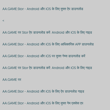
AA.GAME:Stor - Android और iOS के लिए मुफ्त ऐप डाउनलोड
<
AA.GAME पर Stor ऐप डाउनलोड करें: Android और iOS के लिए गाइड
AA.GAME:Stor - Android और iOS के लिए आधिकारिक APP डाउनलोड
AA.GAME:Stor - Android और iOS पर मुफ्त गेम्स डाउनलोड करें
AA.GAME पर Stor ऐप डाउनलोड करें: Android और iOS के लिए गाइड
AA.GAME पर
AA.GAME:Stor - Android और iOS के लिए ऐप डाउनलोड गाइड
AA.GAME:Stor - Android और iOS के लिए मुफ्त गेम एक्सेस एप