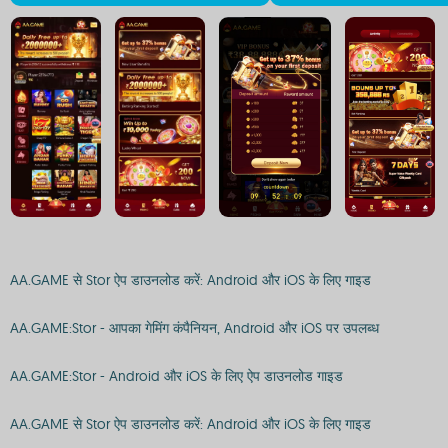
AA.GAME से Stor ऐप डाउनलोड करें: Android और iOS के लिए गाइड
AA.GAME:Stor - आपका गेमिंग कंपैनियन, Android और iOS पर उपलब्ध
AA.GAME:Stor - Android और iOS के लिए ऐप डाउनलोड गाइड
AA.GAME से Stor ऐप डाउनलोड करें: Android और iOS के लिए गाइड