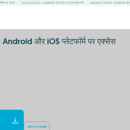
ेमिंग का आनंद
AA GAME:ONLI - ANDROID और IOS पर डाउनलोड करें
AAGAME ONLINE: ANDROID और IOS
ndroid और iOS प्लेटफॉर्म पर एक्सेस
>GO TO LOGIN