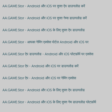
AA.GAME:Stor - Android और iOS पर मुफ्त ऐप डाउनलोड करें
AA.GAME:Stor - Android और iOS पर मुफ्त गेम्स डाउनलोड करें
AA.GAME:Stor - Android और iOS के लिए मुफ्त ऐप डाउनलोड
AA.GAME:Stor - आपका गेमिंग एक्सेस पोर्टल Android और iOS पर
AA.GAME:Stor ऐप डाउनलोड - Android और iOS प्लेटफ़ॉर्म पर एक्सेस
AA.GAME:Stor ऐप - Android और iOS पर डाउनलोड करें
AA.GAME:Stor ऐप - Android और iOS पर गेमिंग एक्सेस
AA.GAME:Stor - Android और iOS के लिए मुफ्त ऐप डाउनलोड
AA.GAME:Stor - Android और iOS के लिए मुफ्त गेम डाउनलोड प्लेटफ़ॉर्म