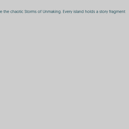
ave the chaotic Storms of Unmaking. Every island holds a story fragment