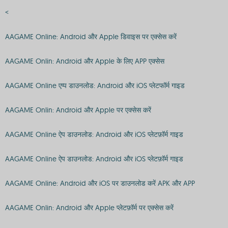
<
AAGAME Online: Android और Apple डिवाइस पर एक्सेस करें
AAGAME Onlin: Android और Apple के लिए APP एक्सेस
AAGAME Online एप्प डाउनलोड: Android और iOS प्लेटफॉर्म गाइड
AAGAME Onlin: Android और Apple पर एक्सेस करें
AAGAME Online ऐप डाउनलोड: Android और iOS प्लेटफ़ॉर्म गाइड
AAGAME Online ऐप डाउनलोड: Android और iOS प्लेटफ़ॉर्म गाइड
AAGAME Online: Android और iOS पर डाउनलोड करें APK और APP
AAGAME Onlin: Android और Apple प्लेटफ़ॉर्म पर एक्सेस करें