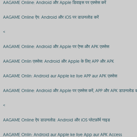
AAGAME Online: Android और Apple डिवाइस पर एक्सेस करें
AAGAME Online ऐप: Android और iOS पर डाउनलोड करें
<
AAGAME Online: Android और Apple पर ऐप्स और APK एक्सेस
AAGAME Onlin एक्सेस: Android और Apple के लिए APP और APK
AAGAME Onlin: Android aur Apple ke liye APP aur APK एक्सेस
AAGAME Online: Android और Apple पर एक्सेस करें, APP और APK डाउनलोड कर
<
AAGAME Online ऐप डाउनलोड: Android और iOS प्लेटफ़ॉर्म गाइड
AAGAME Onlin: Android aur Apple ke liye App aur APK Access