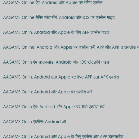
AAGAME Online ऐप: Android और Apple पर गेमिंग एक्सेस
AAGAME Online गेमिंग प्लेटफॉर्म: Android और iOS पर एक्सेस गाइड
AAGAME Onlin: Android और Apple के लिए APP एक्सेस गाइड
AAGAME Online: Android और Apple पर एक्सेस करें, APP और APK डाउनलोड कर
AAGAME Onlin ऐप डाउनलोड: Android और iOS प्लेटफ़ॉर्म गाइड
AAGAME Onlin: Android aur Apple ke liye APP aur APK एक्सेस
AAGAME Onlin: Android और Apple पर एक्सेस करें
AAGAME Onlin ऐप: Android और Apple पर कैसे एक्सेस करें
AAGAME Onlin एक्सेस: Android औ
AAGAME Onlin: Android और Apple के लिए एक्सेस और APP डाउनलोड