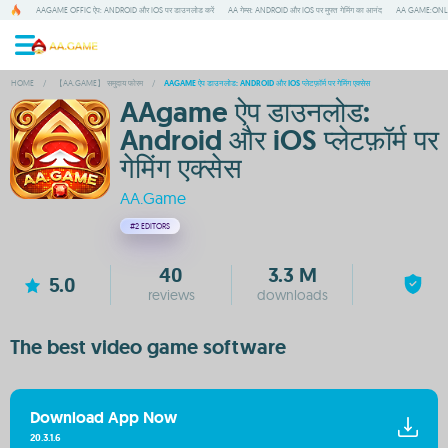
AAGAME OFFIC ऐप: ANDROID और IOS पर डाउनलोड करें
AA गेम्स: ANDROID और IOS पर मुफ्त गेमिंग का आनंद
AA GAME:ONLI 
HOME
/
【AA.GAME】 समुदाय फोरम
/
AAGAME ऐप डाउनलोड: ANDROID और IOS प्लेटफ़ॉर्म पर गेमिंग एक्सेस
AAgame ऐप डाउनलोड:
Android और iOS प्लेटफ़ॉर्म पर
गेमिंग एक्सेस
AA.Game
#2
EDITORS
40
3.3 M
5.0
reviews
downloads
The best video game software
Download App Now
20.3.1.6