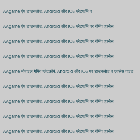
AAgame ऐप डाउनलोड: Android और iOS प्लेटफ़ॉर्म प
AAgame ऐप डाउनलोड: Android और iOS प्लेटफ़ॉर्म पर गेमिंग एक्सेस
AAgame ऐप डाउनलोड: Android और iOS प्लेटफ़ॉर्म पर गेमिंग एक्सेस
AAgame ऐप डाउनलोड: Android और iOS प्लेटफ़ॉर्म पर गेमिंग एक्सेस
AAgame मोबाइल गेमिंग प्लेटफ़ॉर्म: Android और iOS पर डाउनलोड व एक्सेस गाइड
AAgame ऐप डाउनलोड: Android और iOS प्लेटफ़ॉर्म पर गेमिंग एक्सेस
AAgame ऐप डाउनलोड: Android और iOS प्लेटफ़ॉर्म पर गेमिंग एक्सेस
AAgame ऐप डाउनलोड: Android और iOS प्लेटफ़ॉर्म पर गेमिंग एक्सेस
AAgame ऐप डाउनलोड: Android और iOS प्लेटफ़ॉर्म पर गेमिंग एक्सेस