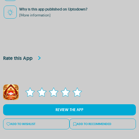
Why is this app published on Uptodown?
(More information)
Rate this App
REVIEW THE APP
ADD TO WISHLIST
ADD TO RECOMMENDED