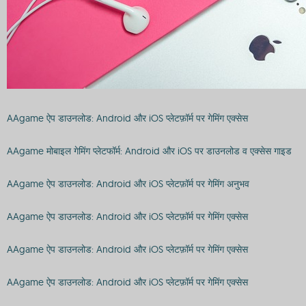
AAgame ऐप डाउनलोड: Android और iOS प्लेटफ़ॉर्म पर गेमिंग एक्सेस
AAgame मोबाइल गेमिंग प्लेटफॉर्म: Android और iOS पर डाउनलोड व एक्सेस गाइड
AAgame ऐप डाउनलोड: Android और iOS प्लेटफ़ॉर्म पर गेमिंग अनुभव
AAgame ऐप डाउनलोड: Android और iOS प्लेटफ़ॉर्म पर गेमिंग एक्सेस
AAgame ऐप डाउनलोड: Android और iOS प्लेटफ़ॉर्म पर गेमिंग एक्सेस
AAgame ऐप डाउनलोड: Android और iOS प्लेटफ़ॉर्म पर गेमिंग एक्सेस