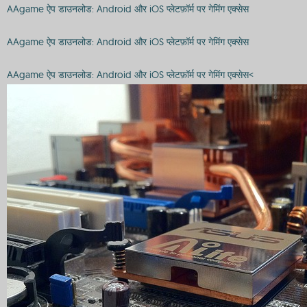
AAgame ऐप डाउनलोड: Android और iOS प्लेटफ़ॉर्म पर गेमिंग एक्सेस
AAgame ऐप डाउनलोड: Android और iOS प्लेटफ़ॉर्म पर गेमिंग एक्सेस
AAgame ऐप डाउनलोड: Android और iOS प्लेटफ़ॉर्म पर गेमिंग एक्सेस<