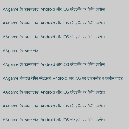
AAgame ऐप डाउनलोड: Android और iOS प्लेटफ़ॉर्म पर गेमिंग एक्सेस
AAgame ऐप डाउनलोड: Android और iOS प्लेटफ़ॉर्म पर गेमिंग एक्सेस
AAgame ऐप डाउनलोड: Android और iOS प्लेटफ़ॉर्म पर गेमिंग एक्सेस
AAgame ऐप डाउनलोड:
AAgame ऐप डाउनलोड: Android और iOS प्लेटफ़ॉर्म पर गेमिंग एक्सेस
AAgame मोबाइल गेमिंग प्लेटफ़ॉर्म: Android और iOS पर डाउनलोड व एक्सेस गाइड
AAgame ऐप डाउनलोड: Android और iOS प्लेटफ़ॉर्म पर गेमिंग एक्सेस
AAgame ऐप डाउनलोड: Android और iOS प्लेटफ़ॉर्म पर गेमिंग एक्सेस
AAgame ऐप डाउनलोड: Android और iOS प्लेटफ़ॉर्म पर गेमिंग एक्सेस