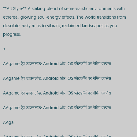
**Art Style:** A striking blend of semi-realistic environments with
ethereal, glowing soul-energy effects. The world transitions from
desolate, rusty ruins to vibrant, reclaimed landscapes as you
progress.
<
AAgame ऐप डाउनलोड: Android और iOS प्लेटफ़ॉर्म पर गेमिंग एक्सेस
AAgame ऐप डाउनलोड: Android और iOS प्लेटफ़ॉर्म पर गेमिंग एक्सेस
AAgame ऐप डाउनलोड: Android और iOS प्लेटफ़ॉर्म पर गेमिंग एक्सेस
AAgame ऐप डाउनलोड: Android और iOS प्लेटफ़ॉर्म पर गेमिंग एक्सेस
AAga