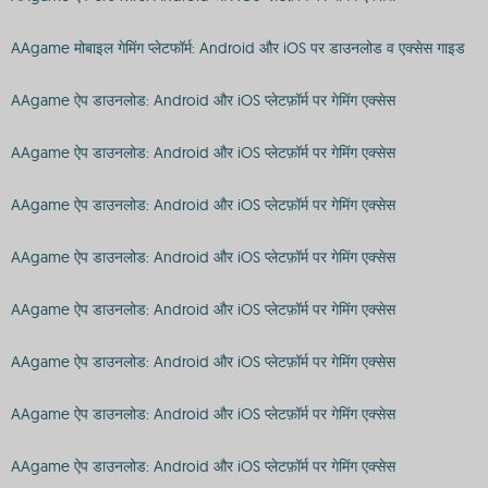
AAgame मोबाइल गेमिंग प्लेटफॉर्म: Android और iOS पर डाउनलोड व एक्सेस गाइड
AAgame ऐप डाउनलोड: Android और iOS प्लेटफ़ॉर्म पर गेमिंग एक्सेस
AAgame ऐप डाउनलोड: Android और iOS प्लेटफ़ॉर्म पर गेमिंग एक्सेस
AAgame ऐप डाउनलोड: Android और iOS प्लेटफ़ॉर्म पर गेमिंग एक्सेस
AAgame ऐप डाउनलोड: Android और iOS प्लेटफ़ॉर्म पर गेमिंग एक्सेस
AAgame ऐप डाउनलोड: Android और iOS प्लेटफ़ॉर्म पर गेमिंग एक्सेस
AAgame ऐप डाउनलोड: Android और iOS प्लेटफ़ॉर्म पर गेमिंग एक्सेस
AAgame ऐप डाउनलोड: Android और iOS प्लेटफ़ॉर्म पर गेमिंग एक्सेस
AAgame ऐप डाउनलोड: Android और iOS प्लेटफ़ॉर्म पर गेमिंग एक्सेस