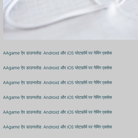
AAgame ऐप डाउनलोड: Android और iOS प्लेटफ़ॉर्म पर गेमिंग एक्सेस
AAgame ऐप डाउनलोड: Android और iOS प्लेटफ़ॉर्म पर गेमिंग एक्सेस
AAgame ऐप डाउनलोड: Android और iOS प्लेटफ़ॉर्म पर गेमिंग एक्सेस
AAgame ऐप डाउनलोड: Android और iOS प्लेटफ़ॉर्म पर गेमिंग एक्सेस
AAgame ऐप डाउनलोड: Android और iOS प्लेटफ़ॉर्म पर गेमिंग एक्सेस
AAgame ऐप डाउनलोड: Android और iOS प्लेटफ़ॉर्म पर गेमिंग एक्सेस