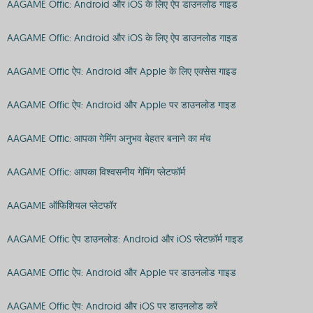
AAGAME Offic: Android और iOS के लिए ऐप डाउनलोड गाइड
AAGAME Offic: Android और iOS के लिए ऐप डाउनलोड गाइड
AAGAME Offic ऐप: Android और Apple के लिए एक्सेस गाइड
AAGAME Offic ऐप: Android और Apple पर डाउनलोड गाइड
AAGAME Offic: आपका गेमिंग अनुभव बेहतर बनाने का मंच
AAGAME Offic: आपका विश्वसनीय गेमिंग प्लेटफॉर्म
AAGAME ऑफिशियल प्लेटफॉर
AAGAME Offic ऐप डाउनलोड: Android और iOS प्लेटफ़ॉर्म गाइड
AAGAME Offic ऐप: Android और Apple पर डाउनलोड गाइड
AAGAME Offic ऐप: Android और iOS पर डाउनलोड करें