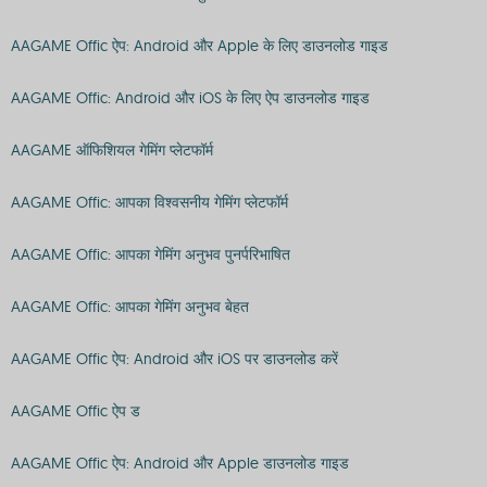
AAGAME Offic ऐप: Android और Apple के लिए डाउनलोड गाइड
AAGAME Offic: Android और iOS के लिए ऐप डाउनलोड गाइड
AAGAME ऑफिशियल गेमिंग प्लेटफॉर्म
AAGAME Offic: आपका विश्वसनीय गेमिंग प्लेटफॉर्म
AAGAME Offic: आपका गेमिंग अनुभव पुनर्परिभाषित
AAGAME Offic: आपका गेमिंग अनुभव बेहत
AAGAME Offic ऐप: Android और iOS पर डाउनलोड करें
AAGAME Offic ऐप ड
AAGAME Offic ऐप: Android और Apple डाउनलोड गाइड