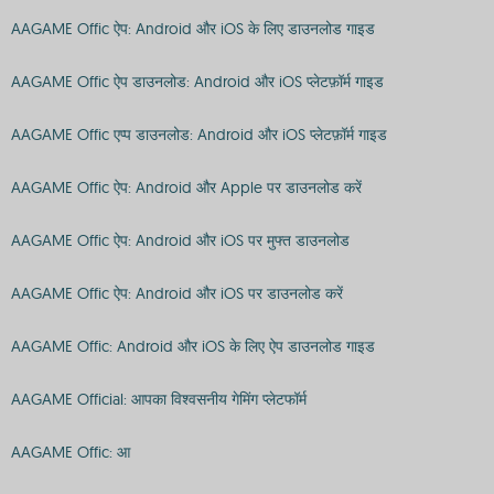
AAGAME Offic ऐप: Android और iOS के लिए डाउनलोड गाइड
AAGAME Offic ऐप डाउनलोड: Android और iOS प्लेटफ़ॉर्म गाइड
AAGAME Offic एप्प डाउनलोड: Android और iOS प्लेटफ़ॉर्म गाइड
AAGAME Offic ऐप: Android और Apple पर डाउनलोड करें
AAGAME Offic ऐप: Android और iOS पर मुफ्त डाउनलोड
AAGAME Offic ऐप: Android और iOS पर डाउनलोड करें
AAGAME Offic: Android और iOS के लिए ऐप डाउनलोड गाइड
AAGAME Official: आपका विश्वसनीय गेमिंग प्लेटफॉर्म
AAGAME Offic: आ