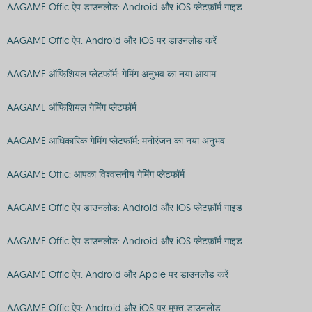
AAGAME Offic ऐप डाउनलोड: Android और iOS प्लेटफ़ॉर्म गाइड
AAGAME Offic ऐप: Android और iOS पर डाउनलोड करें
AAGAME ऑफिशियल प्लेटफॉर्म: गेमिंग अनुभव का नया आयाम
AAGAME ऑफिशियल गेमिंग प्लेटफॉर्म
AAGAME आधिकारिक गेमिंग प्लेटफॉर्म: मनोरंजन का नया अनुभव
AAGAME Offic: आपका विश्वसनीय गेमिंग प्लेटफॉर्म
AAGAME Offic ऐप डाउनलोड: Android और iOS प्लेटफ़ॉर्म गाइड
AAGAME Offic ऐप डाउनलोड: Android और iOS प्लेटफ़ॉर्म गाइड
AAGAME Offic ऐप: Android और Apple पर डाउनलोड करें
AAGAME Offic ऐप: Android और iOS पर मुफ्त डाउनलोड