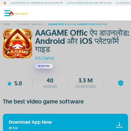
AAGAME OFFIC ऐप: ANDROID और IOS पर डाउनलोड करें
AA गेम्स: ANDROID और IOS पर मुफ्त गेमिंग का आनंद
AA GAME:ONLI 
HOME
/
【AA.GAME】 सहायता केंद्र
/
AAGAME OFFIC ऐप डाउनलोड: ANDROID और IOS प्लेटफ़ॉर्म गाइड
AAGAME Offic ऐप डाउनलोड:
Android और iOS प्लेटफ़ॉर्म
गाइड
AA.Game
#2
EDITORS
40
3.3 M
5.0
reviews
downloads
The best video game software
Download App Now
20.3.1.6