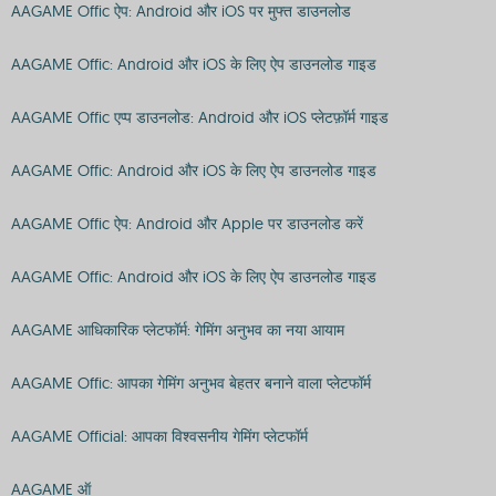
AAGAME Offic ऐप: Android और iOS पर मुफ्त डाउनलोड
AAGAME Offic: Android और iOS के लिए ऐप डाउनलोड गाइड
AAGAME Offic एप्प डाउनलोड: Android और iOS प्लेटफ़ॉर्म गाइड
AAGAME Offic: Android और iOS के लिए ऐप डाउनलोड गाइड
AAGAME Offic ऐप: Android और Apple पर डाउनलोड करें
AAGAME Offic: Android और iOS के लिए ऐप डाउनलोड गाइड
AAGAME आधिकारिक प्लेटफॉर्म: गेमिंग अनुभव का नया आयाम
AAGAME Offic: आपका गेमिंग अनुभव बेहतर बनाने वाला प्लेटफॉर्म
AAGAME Official: आपका विश्वसनीय गेमिंग प्लेटफॉर्म
AAGAME ऑ