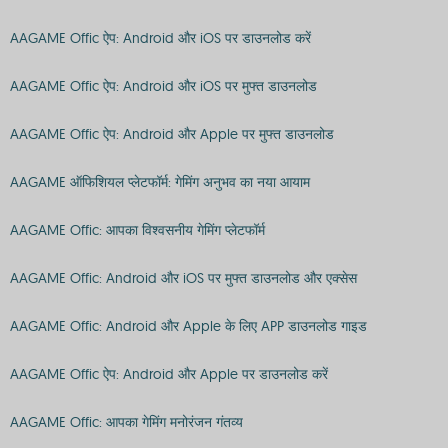
AAGAME Offic ऐप: Android और iOS पर डाउनलोड करें
AAGAME Offic ऐप: Android और iOS पर मुफ्त डाउनलोड
AAGAME Offic ऐप: Android और Apple पर मुफ्त डाउनलोड
AAGAME ऑफिशियल प्लेटफॉर्म: गेमिंग अनुभव का नया आयाम
AAGAME Offic: आपका विश्वसनीय गेमिंग प्लेटफॉर्म
AAGAME Offic: Android और iOS पर मुफ्त डाउनलोड और एक्सेस
AAGAME Offic: Android और Apple के लिए APP डाउनलोड गाइड
AAGAME Offic ऐप: Android और Apple पर डाउनलोड करें
AAGAME Offic: आपका गेमिंग मनोरंजन गंतव्य