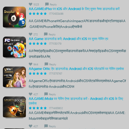
1023
Reply
AA.GAME:iPho पर iOS और Android के लिए मुफ्त गेम्स डाउनलोड करें
1770633486
AA.GAMEसेiPhoneपरGenshinImpactAPKडाउनलोडऔरइंस्टॉलगाइडAA
.GAMEपरiPhoneकेलिएAndroidऐप्सकैसे
272
Reply
AA Game डाउनलोड करें: Android और iOS पर मुफ्त गेमिंग एप
1771130179
AAगेम्सएंड्रॉइडऔरiOSपरमुफ्तमेंडाउनलोडकरेंAAगेम्सएंड्रॉइडऔरiOSपरमुफ्तमेंडा
उनलोडकरेंAAगेम्
944
Reply
AAgame Offic ऐप डाउनलोड: Android और iOS प्लेटफ़ॉर्म पर गेमिंग एक्सेस
1771375767
AAgameOfficऐपडाउनलोड:AndroidऔरiOSप्लेटफ़ॉर्मपरएक्सेसAAgameOf
ficऐपडाउनलोड-AndroidऔरiOSप्ल
427
Reply
AA.GAME:Mobi पर गेमिंग ऐप्स डाउनलोड करें - Android और iOS के लिए
एक्सेस
1771483802
AA.GAMEमोबाइलगेमिंगप्लेटफॉर्म:AndroidऔरiOSपरएक्सेसगाइडAA.GAME:
Mobiपरमोबाइलगेमिंगकाआनंदले
427
Reply