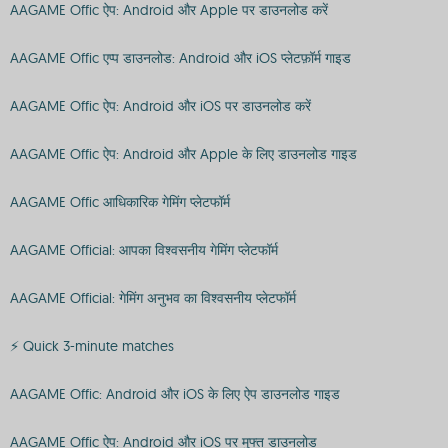
AAGAME Offic ऐप: Android और Apple पर डाउनलोड करें
AAGAME Offic एप्प डाउनलोड: Android और iOS प्लेटफ़ॉर्म गाइड
AAGAME Offic ऐप: Android और iOS पर डाउनलोड करें
AAGAME Offic ऐप: Android और Apple के लिए डाउनलोड गाइड
AAGAME Offic आधिकारिक गेमिंग प्लेटफॉर्म
AAGAME Official: आपका विश्वसनीय गेमिंग प्लेटफॉर्म
AAGAME Official: गेमिंग अनुभव का विश्वसनीय प्लेटफॉर्म
⚡ Quick 3-minute matches
AAGAME Offic: Android और iOS के लिए ऐप डाउनलोड गाइड
AAGAME Offic ऐप: Android और iOS पर मुफ्त डाउनलोड