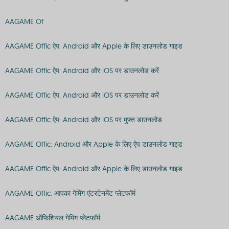
AAGAME Of
AAGAME Offic ऐप: Android और Apple के लिए डाउनलोड गाइड
AAGAME Offic ऐप: Android और iOS पर डाउनलोड करें
AAGAME Offic ऐप: Android और iOS पर डाउनलोड करें
AAGAME Offic ऐप: Android और iOS पर मुफ्त डाउनलोड
AAGAME Offic: Android और Apple के लिए ऐप डाउनलोड गाइड
AAGAME Offic ऐप: Android और Apple के लिए डाउनलोड गाइड
AAGAME Offic: आपका गेमिंग एंटरटेनमेंट प्लेटफॉर्म
AAGAME ऑफिशियल गेमिंग प्लेटफॉर्म