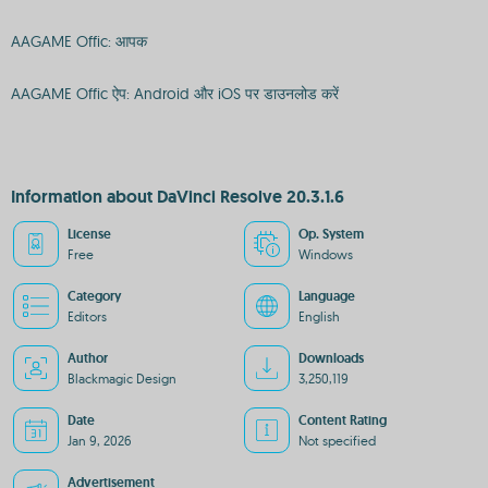
AAGAME Offic: आपक
AAGAME Offic ऐप: Android और iOS पर डाउनलोड करें
Information about DaVinci Resolve 20.3.1.6
License
Op. System
Free
Windows
Category
Language
Editors
English
Author
Downloads
Blackmagic Design
3,250,119
Date
Content Rating
Jan 9, 2026
Not specified
Advertisement