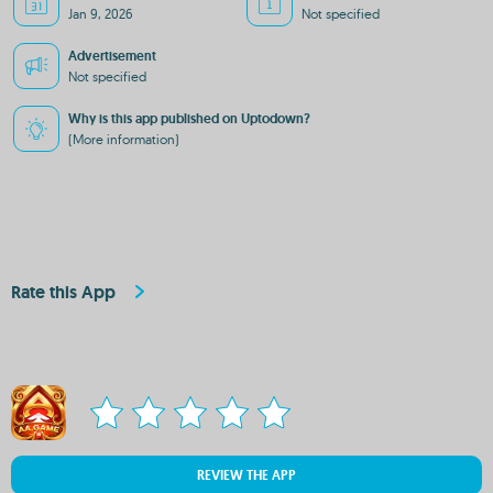
Jan 9, 2026
Not specified
Advertisement
Not specified
Why is this app published on Uptodown?
(More information)
Rate this App
REVIEW THE APP