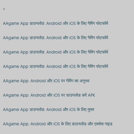
<
AAgame App डाउनलोड: Android और iOS के लिए गेमिंग प्लेटफॉर्म
AAgame App डाउनलोड: Android और iOS के लिए गेमिंग प्लेटफॉर्म
AAgame App डाउनलोड: Android और iOS के लिए गेमिंग प्लेटफॉर्म
AAgame App डाउनलोड: Android और iOS के लिए गेमिंग प्लेटफॉर्म
AAgame App: Android और iOS पर गेमिंग का अनुभव
AAgame App: Android और iOS पर डाउनलोड करें APK
AAgame App डाउनलोड: Android और iOS के लिए मुफ्त
AAgame App: Android और iOS के लिए डाउनलोड और एक्सेस गाइड