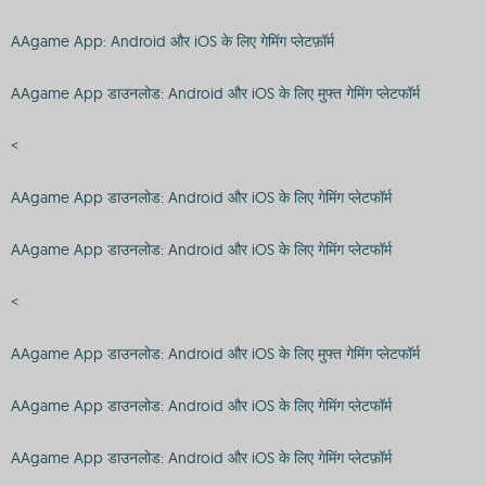
AAgame App: Android और iOS के लिए गेमिंग प्लेटफ़ॉर्म
AAgame App डाउनलोड: Android और iOS के लिए मुफ्त गेमिंग प्लेटफॉर्म
<
AAgame App डाउनलोड: Android और iOS के लिए गेमिंग प्लेटफॉर्म
AAgame App डाउनलोड: Android और iOS के लिए गेमिंग प्लेटफॉर्म
<
AAgame App डाउनलोड: Android और iOS के लिए मुफ्त गेमिंग प्लेटफॉर्म
AAgame App डाउनलोड: Android और iOS के लिए गेमिंग प्लेटफॉर्म
AAgame App डाउनलोड: Android और iOS के लिए गेमिंग प्लेटफ़ॉर्म