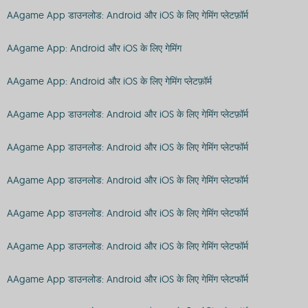
AAgame App डाउनलोड: Android और iOS के लिए गेमिंग प्लेटफ़ॉर्म
AAgame App: Android और iOS के लिए गेमिंग
AAgame App: Android और iOS के लिए गेमिंग प्लेटफ़ॉर्म
AAgame App डाउनलोड: Android और iOS के लिए गेमिंग प्लेटफ़ॉर्म
AAgame App डाउनलोड: Android और iOS के लिए गेमिंग प्लेटफॉर्म
AAgame App डाउनलोड: Android और iOS के लिए गेमिंग प्लेटफॉर्म
AAgame App डाउनलोड: Android और iOS के लिए गेमिंग प्लेटफॉर्म
AAgame App डाउनलोड: Android और iOS के लिए गेमिंग प्लेटफॉर्म
AAgame App डाउनलोड: Android और iOS के लिए गेमिंग प्लेटफॉर्म