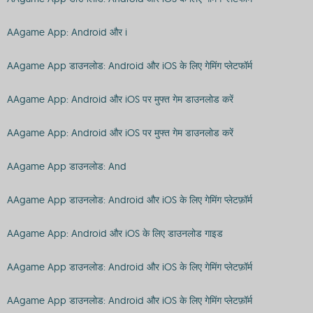
AAgame App: Android और i
AAgame App डाउनलोड: Android और iOS के लिए गेमिंग प्लेटफॉर्म
AAgame App: Android और iOS पर मुफ्त गेम डाउनलोड करें
AAgame App: Android और iOS पर मुफ्त गेम डाउनलोड करें
AAgame App डाउनलोड: And
AAgame App डाउनलोड: Android और iOS के लिए गेमिंग प्लेटफ़ॉर्म
AAgame App: Android और iOS के लिए डाउनलोड गाइड
AAgame App डाउनलोड: Android और iOS के लिए गेमिंग प्लेटफ़ॉर्म
AAgame App डाउनलोड: Android और iOS के लिए गेमिंग प्लेटफ़ॉर्म