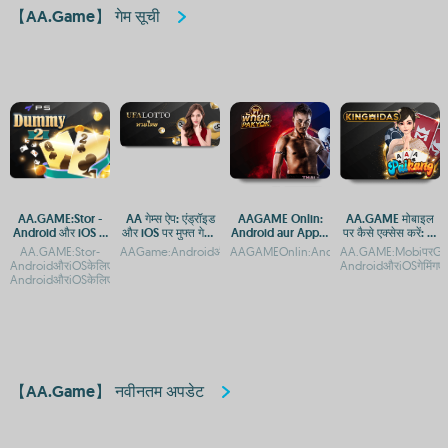
【AA.Game】 गेम सूची
AA.GAME:Stor -
AA गेम्स ऐप: एंड्रॉइड
AAGAME Onlin:
AA.GAME मोबाइल
Android और iOS के
और iOS पर मुफ्त गेमिंग
Android aur Apple
पर कैसे एक्सेस करें: ऐप
लिए मुफ्त ऐप डाउनलोड
का आनंद
ke liye APP aur
और APK डाउनलोड
AA.GAME:Stor-
AAGame:AndroidऔरiOSपरमुफ्तडाउनलोडऔरएक्सेसगाइडAAगेम्सएंड्रॉइडऔ
AAGAMEOnlin:AndroidaurApplekeliyeAP
AA.GAME:MobiपरGen
करें
APK एक्सेस
गाइड
AndroidऔरiOSकेलिएमुफ्तऐपडाउनलोडकरेंAA.GAME:Stor-
AndroidऔरiOSगेमिंग
AndroidऔरiOSकेलिएमुफ्तगेमडा
【AA.Game】 नवीनतम अपडेट