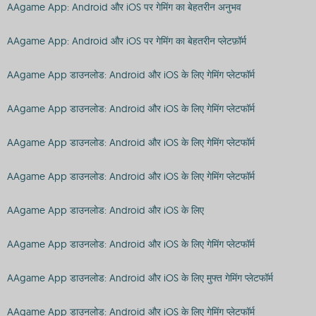
AAgame App: Android और iOS पर गेमिंग का बेहतरीन अनुभव
AAgame App: Android और iOS पर गेमिंग का बेहतरीन प्लेटफ़ॉर्म
AAgame App डाउनलोड: Android और iOS के लिए गेमिंग प्लेटफॉर्म
AAgame App डाउनलोड: Android और iOS के लिए गेमिंग प्लेटफॉर्म
AAgame App डाउनलोड: Android और iOS के लिए गेमिंग प्लेटफॉर्म
AAgame App डाउनलोड: Android और iOS के लिए गेमिंग प्लेटफॉर्म
AAgame App डाउनलोड: Android और iOS के लिए
AAgame App डाउनलोड: Android और iOS के लिए गेमिंग प्लेटफॉर्म
AAgame App डाउनलोड: Android और iOS के लिए मुफ्त गेमिंग प्लेटफॉर्म
AAgame App डाउनलोड: Android और iOS के लिए गेमिंग प्लेटफॉर्म