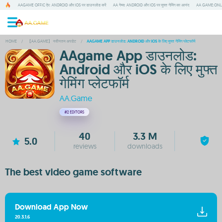
AAGAME OFFIC ऐप: ANDROID और IOS पर डाउनलोड करें
AA गेम्स: ANDROID और IOS पर मुफ्त गेमिंग का आनंद
AA GAME:ONLI 
HOME
/
【AA.GAME】 नवीनतम अपडेट
/
AAGAME APP डाउनलोड: ANDROID और IOS के लिए मुफ्त गेमिंग प्लेटफॉर्म
AAgame App डाउनलोड:
Android और iOS के लिए मुफ्त
गेमिंग प्लेटफॉर्म
AA.Game
#2
EDITORS
40
3.3 M
5.0
reviews
downloads
The best video game software
Download App Now
20.3.1.6