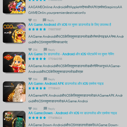
AAGAMEOnline:AndroidऔरAppleपरऐप्सऔरAPKएक्सेसStepintoAA
GAMEOnlin,yourpremierdestinationfo
153
Reply
AA Game Android और iOS पर मुफ्त डाउनलोड के लिए उपलब्ध है
1769378187
AAGame:AndroidऔरiOSकेलिएमुफ्तडाउनलोडऔरगेमप्लेगाइडAAगेम्स:Andr
oidऔरiOSपरमुफ्तगेमिंगकाआनंद
254
Reply
AA Game ऐप डाउनलोड - Android और iOS प्लेटफ़ॉर्म पर मुफ्त गेमिंग
1770940156
AAGame:AndroidऔरiOSकेलिएमुफ्तडाउनलोडऔरगेमिंगअनुभAAGame-
AndroidऔरiOSकेलिएमुफ्तडाउनलोडऔरएक
594
Reply
AA Game: Android APK डाउनलोड और iOS एक्सेस गाइड
1771181401
AAGameAPK:AndroidऔरiOSकेलिएमुफ्तडाउनलोडAAGameAPK:Andr
oidऔरiOSपरमुफ्तडाउनलोडAAGame:Androi
984
Reply
AA Game:Down - Android और iOS पर डाउनलोड और एक्सेस गाइड
1771458424
AAGame:Down-AndroidऔरiOSपरडाउनलोडकरेंAAGame:Down-