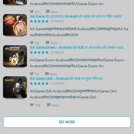
AndroidऔरiOSपरडाउनलोडकरेंAAGame:Down-An
654
Reply
AA.Game ऐप डाउनलोड: Android और iOS प्लेटफ़ॉर्म पर गेमिंग एक्सेस
1771651716
AA.Gameपरमुफ्तगेम्सडाउनलोडकरें:AndroidऔरiOSकेलिएपूरीगाइडAA.Ga
meऐपडाउनलोड:AndroidऔरiOSप्ल
232
Reply
AA Game:Down - Android और iOS पर डाउनलोड और एक्सेस गाइड
1771681713
AAGame:Down-AndroidऔरiOSपरडाउनलोडकरेंAAGame:Down-
AndroidऔरiOSपरडाउनलोडकरेंAAGame:Down-An
176
Reply
AA Game:Onli - Android और iOS पर मुफ्त गेमिंग एप
1772169274
AAGame:Onli-AndroidऔरiOSपरमुफ्तगेमिंगएपAAGame:Onli-
AndroidऔरiOSपरमुफ्तडाउनलोडAAGame:Onli
1086
Reply
SEE MORE