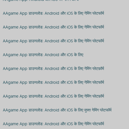
AAgame App डाउनलोड: Android और iOS के लिए गेमिंग प्लेटफॉर्म
AAgame App डाउनलोड: Android और iOS के लिए गेमिंग प्लेटफॉर्म
AAgame App डाउनलोड: Android और iOS के लिए गेमिंग प्लेटफॉर्म
AAgame App डाउनलोड: Android और iOS के लिए
AAgame App डाउनलोड: Android और iOS के लिए गेमिंग प्लेटफ़ॉर्म
AAgame App डाउनलोड: Android और iOS के लिए गेमिंग प्लेटफॉर्म
AAgame App डाउनलोड: Android और iOS के लिए गेमिंग प्लेटफ़ॉर्म
AAgame App डाउनलोड: Android और iOS के लिए मुफ्त गेमिंग प्लेटफॉर्म
AAgame App डाउनलोड: Android और iOS के लिए गेमिंग प्लेटफॉर्म