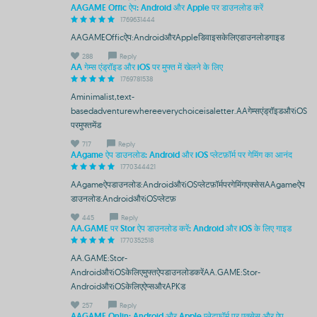
AAGAME Offic ऐप: Android और Apple पर डाउनलोड करें
1769631444
AAGAMEOfficऐप:AndroidऔरAppleडिवाइसकेलिएडाउनलोडगाइड
288
Reply
AA गेम्स एंड्रॉइड और iOS पर मुफ्त में खेलने के लिए
1769781538
Aminimalist,text-
basedadventurewhereeverychoiceisaletter.AAगेम्सएंड्रॉइडऔरiOS
परमुफ्तमेंड
717
Reply
AAgame ऐप डाउनलोड: Android और iOS प्लेटफ़ॉर्म पर गेमिंग का आनंद
1770344421
AAgameऐपडाउनलोड:AndroidऔरiOSप्लेटफ़ॉर्मपरगेमिंगएक्सेसAAgameऐप
डाउनलोड:AndroidऔरiOSप्लेटफ़
445
Reply
AA.GAME पर Stor ऐप डाउनलोड करें: Android और iOS के लिए गाइड
1770352518
AA.GAME:Stor-
AndroidऔरiOSकेलिएमुफ्तऐपडाउनलोडकरेंAA.GAME:Stor-
AndroidऔरiOSकेलिएऐप्सऔरAPKड
257
Reply
AAGAME Onlin: Android और Apple प्लेटफ़ॉर्म पर एक्सेस और ऐप