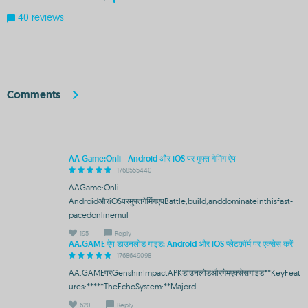
40 reviews
Comments
AA Game:Onli - Android और iOS पर मुफ्त गेमिंग ऐप
1768555440
AAGame:Onli-
AndroidऔरiOSपरमुफ्तगेमिंगएपBattle,build,anddominateinthisfast-
pacedonlinemul
195
Reply
AA.GAME ऐप डाउनलोड गाइड: Android और iOS प्लेटफ़ॉर्म पर एक्सेस करें
1768649098
AA.GAMEपरGenshinImpactAPKडाउनलोडऔरगेमएक्सेसगाइड**KeyFeat
ures:*****TheEchoSystem:**Majord
620
Reply