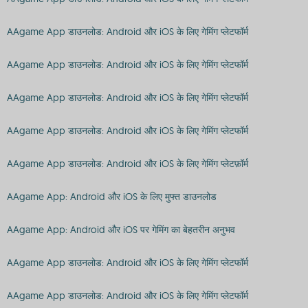
AAgame App डाउनलोड: Android और iOS के लिए गेमिंग प्लेटफॉर्म
AAgame App डाउनलोड: Android और iOS के लिए गेमिंग प्लेटफॉर्म
AAgame App डाउनलोड: Android और iOS के लिए गेमिंग प्लेटफॉर्म
AAgame App डाउनलोड: Android और iOS के लिए गेमिंग प्लेटफॉर्म
AAgame App डाउनलोड: Android और iOS के लिए गेमिंग प्लेटफ़ॉर्म
AAgame App: Android और iOS के लिए मुफ्त डाउनलोड
AAgame App: Android और iOS पर गेमिंग का बेहतरीन अनुभव
AAgame App डाउनलोड: Android और iOS के लिए गेमिंग प्लेटफॉर्म
AAgame App डाउनलोड: Android और iOS के लिए गेमिंग प्लेटफॉर्म