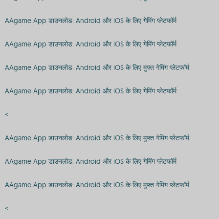
AAgame App डाउनलोड: Android और iOS के लिए गेमिंग प्लेटफॉर्म
AAgame App डाउनलोड: Android और iOS के लिए गेमिंग प्लेटफॉर्म
AAgame App डाउनलोड: Android और iOS के लिए मुफ्त गेमिंग प्लेटफॉर्म
AAgame App डाउनलोड: Android और iOS के लिए गेमिंग प्लेटफॉर्म
<
AAgame App डाउनलोड: Android और iOS के लिए मुफ्त गेमिंग प्लेटफॉर्म
AAgame App डाउनलोड: Android और iOS के लिए गेमिंग प्लेटफॉर्म
AAgame App डाउनलोड: Android और iOS के लिए मुफ्त गेमिंग प्लेटफॉर्म
<