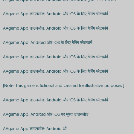
AAgame App डाउनलोड: Android और iOS के लिए गेमिंग प्लेटफॉर्म
AAgame App डाउनलोड: Android और iOS के लिए गेमिंग प्लेटफॉर्म
AAgame App: Android और iOS के लिए गेमिंग प्लेटफ़ॉर्म
AAgame App डाउनलोड: Android और iOS के लिए गेमिंग प्लेटफ़ॉर्म
AAgame App डाउनलोड: Android और iOS के लिए गेमिंग प्लेटफ़ॉर्म
(Note: This game is fictional and created for illustrative purposes.)
AAgame App डाउनलोड: Android और iOS के लिए गेमिंग प्लेटफॉर्म
AAgame App: Android और iOS पर मुफ्त डाउनलोड
AAgame App डाउनलोड: Android औ