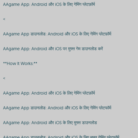
AAgame App: Android और iOS के लिए गेमिंग प्लेटफ़ॉर्म
<
AAgame App डाउनलोड: Android और iOS के लिए गेमिंग प्लेटफ़ॉर्म
AAgame App: Android और iOS पर मुफ्त गेम डाउनलोड करें
**How It Works:**
<
AAgame App: Android और iOS के लिए गेमिंग प्लेटफ़ॉर्म
AAgame App डाउनलोड: Android और iOS के लिए गेमिंग प्लेटफॉर्म
AAgame App: Android और iOS के लिए मुफ्त डाउनलोड
AAgame App डाउनलोड: Android और iOS के लिए मुफ्त गेमिंग प्लेटफॉर्म