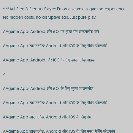
* **Ad-Free & Free-to-Play:** Enjoy a seamless gaming experience.
No hidden costs, no disruptive ads. Just pure play.
AAgame App: Android और iOS पर मुफ्त गेम डाउनलोड करें
AAgame App डाउनलोड: Android और iOS के लिए गेमिंग प्लेटफॉर्म
AAgame App: Android और iOS के लिए डाउनलोड गाइड
<
AAgame App: Android और iOS के लिए मुफ्त डाउनलोड
AAgame App डाउनलोड: Android और iOS के लिए गेमिंग प्लेटफॉर्म
AAgame App डाउनलोड: Android और iOS के लिए गेम
AAgame App डाउनलोड: Android और iOS के लिए मुफ्त गेमिंग प्लेटफॉर्म