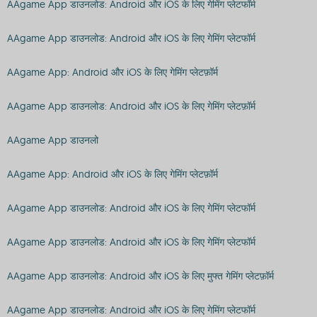
AAgame App डाउनलोड: Android और iOS के लिए गेमिंग प्लेटफॉर्म
AAgame App डाउनलोड: Android और iOS के लिए गेमिंग प्लेटफॉर्म
AAgame App: Android और iOS के लिए गेमिंग प्लेटफ़ॉर्म
AAgame App डाउनलोड: Android और iOS के लिए गेमिंग प्लेटफ़ॉर्म
AAgame App डाउनलो
AAgame App: Android और iOS के लिए गेमिंग प्लेटफ़ॉर्म
AAgame App डाउनलोड: Android और iOS के लिए गेमिंग प्लेटफॉर्म
AAgame App डाउनलोड: Android और iOS के लिए गेमिंग प्लेटफॉर्म
AAgame App डाउनलोड: Android और iOS के लिए मुफ्त गेमिंग प्लेटफ़ॉर्म
AAgame App डाउनलोड: Android और iOS के लिए गेमिंग प्लेटफॉर्म