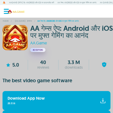
AAGAME OFFIC ऐप: ANDROID और IOS पर डाउनलोड करें
AA गेम्स: ANDROID और IOS पर मुफ्त गेमिंग का आनंद
AA GAME:ONLI 
HOME
/
【AA.GAME】 होमपेज
/
AA गेम्स ऐप: ANDROID और IOS पर मुफ्त गेमिंग का आनंद
AA गेम्स ऐप: Android और iOS
पर मुफ्त गेमिंग का आनंद
AA.Game
#2
EDITORS
40
3.3 M
5.0
reviews
downloads
The best video game software
Download App Now
20.3.1.6