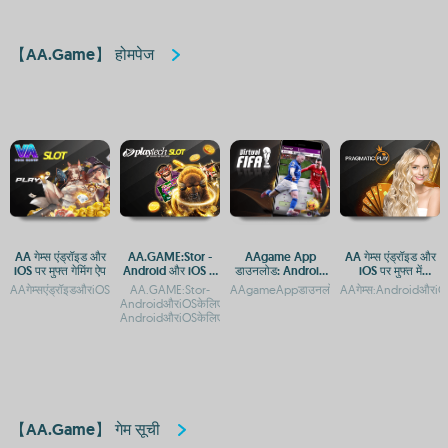
【AA.Game】 होमपेज
AA गेम्स एंड्रॉइड और
AA.GAME:Stor -
AAgame App
AA गेम्स एंड्रॉइड और
iOS पर मुफ्त गेमिंग ऐप
Android और iOS के
डाउनलोड: Android
iOS पर मुफ्त में
लिए आधिकारिक ऐप
और iOS के लिए गेमिंग
डाउनलोड करें
AAगेम्सएंड्रॉइडऔरiOSपरमुफ्तगेमिंगअनुभवAAगेम्सएंड्रॉइडऔरiOSपरमुफ्तमेंखेलनेकेलिएडाउनलोडकरे
AA.GAME:Stor-
AAgameAppडाउनलोड:AndroidऔरiOSकेलिएगेम
AAगेम्स:AndroidऔरiO
डाउनलोड गाइड
प्लेटफ़ॉर्म
AndroidऔरiOSकेलिएमुफ्तऐपडाउनलोडAA.GAME:Stor-
AndroidऔरiOSकेलिएमुफ्तगेमडाउनलो
【AA.Game】 गेम सूची