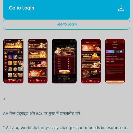
Go to Login
>GO TO LOGIN
<
AA गेम्स एंड्रॉइड और iOS पर मुफ्त में डाउनलोड करें
* A living world that physically changes and rebuilds in response to