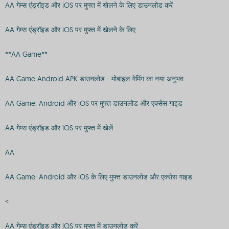
AA गेम्स एंड्रॉइड और iOS पर मुफ्त में खेलने के लिए डाउनलोड करें
AA गेम्स एंड्रॉइड और iOS पर मुफ्त में खेलने के लिए
**AA Game**
AA Game Android APK डाउनलोड - मोबाइल गेमिंग का नया अनुभव
AA Game: Android और iOS पर मुफ्त डाउनलोड और एक्सेस गाइड
AA गेम्स एंड्रॉइड और iOS पर मुफ्त में खेलें
AA
AA Game: Android और iOS के लिए मुफ्त डाउनलोड और एक्सेस गाइड
<
AA गेम्स एंड्रॉइड और iOS पर मुफ्त में डाउनलोड करें