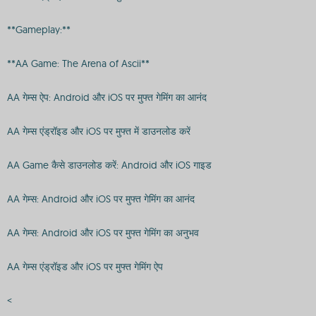
**Gameplay:**
**AA Game: The Arena of Ascii**
AA गेम्स ऐप: Android और iOS पर मुफ्त गेमिंग का आनंद
AA गेम्स एंड्रॉइड और iOS पर मुफ्त में डाउनलोड करें
AA Game कैसे डाउनलोड करें: Android और iOS गाइड
AA गेम्स: Android और iOS पर मुफ्त गेमिंग का आनंद
AA गेम्स: Android और iOS पर मुफ्त गेमिंग का अनुभव
AA गेम्स एंड्रॉइड और iOS पर मुफ्त गेमिंग ऐप
<