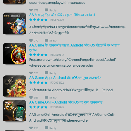
eseamlessgameplaywithinstantacce
679
Reply
AA गेम्स एंड्रॉइड और iOS पर मुफ्त गेमिंग का आनंद लें
1769678299
AAगेम्सएंड्रॉइडऔरiOSपरमुफ्तमेंडाउनलोडकरनेकेलिएAAGameऐपडाउनलोड-
AndroidऔरiOSकेलिएमुफ्तगेमि
777
Reply
AA.Game ऐप डाउनलोड गाइड: Android और iOS प्लेटफ़ॉर्म पर आसान
एक्सेस
1769949412
Preparetorewritehistory.*ChronoForge:EchoesofAethel*—
whereeverymomentisatool,andeverycho
523
Reply
AA Game App: Android और iOS पर मुफ्त डाउनलोड
1770033192
AAगेम्सडाउनलोड:AndroidऔरiOSपरमुफ्तगेमिंगएप्स`R`–Reload
863
Reply
AA Game:Onli - Android और iOS पर मुफ्त डाउनलोड
1770069967
AAGame:Onli-AndroidऔरiOSपरमुफ्तगेमिंगऐपAAGame:Onli-
AndroidऔरiOSपरमुफ्तगेमिंIntheneon-dre
256
Reply