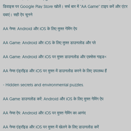
डिवाइस पर Google Play Store खोलें। सर्च बार में "AA Game" टाइप करें और एंटर
दबाएं। सही ऐप चुनने
AA गेम्स: Android और iOS के लिए मुफ्त गेमिंग ऐप
AA Game: Android और iOS के लिए मुफ्त डाउनलोड और प्ले
AA Game: Android और iOS पर मुफ्त डाउनलोड और एक्सेस गाइड<
AA गेम्स एंड्रॉइड और iOS पर मुफ्त में डाउनलोड करने के लिए उपलब्ध हैं
- Hidden secrets and environmental puzzles.
AA Game डाउनलोड करें: Android और iOS के लिए मुफ्त गेमिंग ऐप
AA गेम्स ऐप: Android और iOS पर मुफ्त गेमिंग का आनंद
AA गेम्स एंड्रॉइड और iOS पर मुफ्त में खेलने के लिए डाउनलोड करें