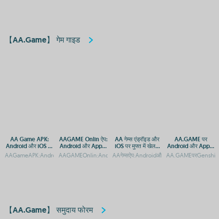
【AA.Game】 गेम गाइड
AA Game APK:
AAGAME Onlin ऐप:
AA गेम्स एंड्रॉइड और
AA.GAME पर
Android और iOS पर
Android और Apple
iOS पर मुफ्त में खेलने
Android और Apple
डाउनलोड और इंस्टॉल
पर एक्सेस करें
के लिए डाउनलोड करें
डिवाइस के लिए ऐप्स
AAGameAPK:AndroidऔरiOSपरडाउनलोडऔरएक्सेसगाइडAAGameAPK:AndroidऔरiOSकेलिए
AAGAMEOnlin:AndroidऔरAppleपरएक्सेसकरेंAAGAMEOnlin:And
AAगेम्सऐप:AndroidऔरiOSपरमुफ्तगेमिंगकाआनंदAAगे
AA.GAMEपरGenshinIm
करने का तरीका
और APK फ़ाइलों का
एक्सेस
【AA.Game】 समुदाय फोरम