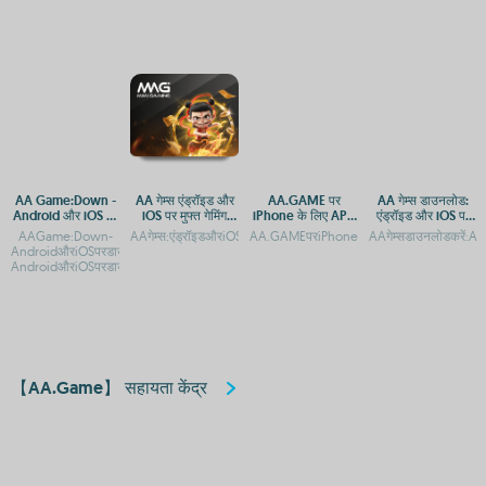
AA Game:Down -
AA गेम्स एंड्रॉइड और
AA.GAME पर
AA गेम्स डाउनलोड:
Android और iOS पर
iOS पर मुफ्त गेमिंग
iPhone के लिए APK
एंड्रॉइड और iOS पर
डाउनलोड करने का
अनुभव
डाउनलोड और इंस्टॉल
मुफ्त गेमिंग एप
AAGame:Down-
AAगेम्स:एंड्रॉइडऔरiOSपरमुफ्तगेमिंगकाआनंदYouareanamelesswande
AA.GAMEपरiPhoneकेलिएGenshinImpactAP
AAगेम्सडाउनलोडकरें:A
तरीका
गाइड
AndroidऔरiOSपरडाउनलोडकरेंAAGame:Down-
AndroidऔरiOSपरडाउनलोडकरेंAAGame:DownकाA
【AA.Game】 सहायता केंद्र