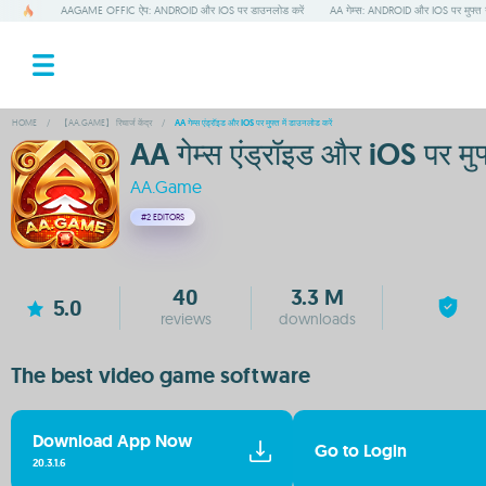
AAGAME OFFIC ऐप: ANDROID और IOS पर डाउनलोड करें
AA गेम्स: ANDROID और IOS पर मुफ्त ग
HOME
/
【AA.GAME】 रिचार्ज केंद्र
/
AA गेम्स एंड्रॉइड और IOS पर मुफ्त में डाउनलोड करें
AA गेम्स एंड्रॉइड और iOS पर मुफ्
AA.Game
#2
EDITORS
40
3.3 M
5.0
reviews
downloads
The best video game software
Download App Now
Go to Login
20.3.1.6