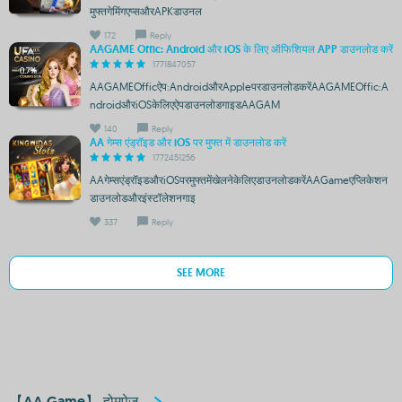
मुफ्तगेमिंगएप्सऔरAPKडाउनल
172
Reply
AAGAME Offic: Android और iOS के लिए ऑफिशियल APP डाउनलोड करें
1771847057
AAGAMEOfficऐप:AndroidऔरAppleपरडाउनलोडकरेंAAGAMEOffic:A
ndroidऔरiOSकेलिएऐपडाउनलोडगाइडAAGAM
140
Reply
AA गेम्स एंड्रॉइड और iOS पर मुफ्त में डाउनलोड करें
1772451256
AAगेम्सएंड्रॉइडऔरiOSपरमुफ्तमेंखेलनेकेलिएडाउनलोडकरेंAAGameएप्लिकेशन
डाउनलोडऔरइंस्टॉलेशनगाइ
337
Reply
SEE MORE
【AA.Game】 होमपेज