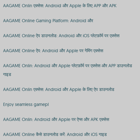
AAGAME Onlin एक्सेस: Android और Apple के लिए APP और APK
AAGAME Online Gaming Platform: Android और
AAGAME Online ऐप डाउनलोड: Android और iOS प्लेटफ़ॉर्म पर एक्सेस
AAGAME Online ऐप: Android और Apple पर गेमिंग एक्सेस
AAGAME Onlin: Android और Apple प्लेटफ़ॉर्म पर एक्सेस और APP डाउनलोड
गाइड
AAGAME Onlin एक्सेस: Android और Apple के लिए ऐप डाउनलोड
Enjoy seamless gamepl
AAGAME Onlin: Android और Apple पर ऐप्स और APK एक्सेस
AAGAME Online कैसे डाउनलोड करें: Android और iOS गाइड