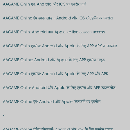
AAGAME Onlin ऐप: Android और iOS पर एक्सेस करें
AAGAME Online ऐप डाउनलोड - Android और iOS प्लेटफ़ॉर्म पर एक्सेस
AAGAME Onlin: Android aur Apple ke liye aasaan access
AAGAME Onlin एक्सेस: Android और Apple के लिए APP APK डाउनलोड
AAGAME Online: Android और Apple के लिए APP एक्सेस गाइड
AAGAME Onlin एक्सेस: Android और Apple के लिए APP और APK
AAGAME Onlin: Android और Apple के लिए एक्सेस और APP डाउनलोड
AAGAME Online ऐप: Android और Apple प्लेटफ़ॉर्म पर एक्सेस
<
AAGAME Online गेमिंग प्लेटफॉर्म: Android और iOS के लिए एक्सेस गाइड