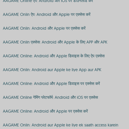
AAGAME Online ऐप: Android और iOS पर डाउनलोड करें
AAGAME Onlin ऐप: Android और Apple पर एक्सेस करें
AAGAME Onlin: Android और Apple पर एक्सेस करें
AAGAME Onlin एक्सेस: Android और Apple के लिए APP और APK
AAGAME Online: Android और Apple डिवाइस के लिए ऐप एक्सेस
AAGAME Onlin: Android aur Apple ke liye App aur APK
AAGAME Online: Android और Apple डिवाइस पर एक्सेस करें
AAGAME Online गेमिंग प्लेटफॉर्म: Android और iOS पर एक्सेस
AAGAME Online: Android और Apple पर एक्सेस करें
AAGAME Onlin: Android aur Apple ke liye ek saath access karein