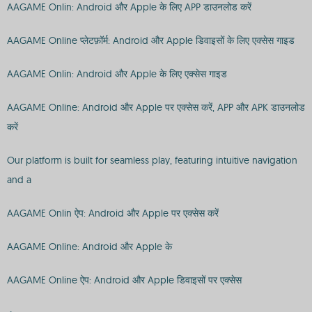
AAGAME Onlin: Android और Apple के लिए APP डाउनलोड करें
AAGAME Online प्लेटफ़ॉर्म: Android और Apple डिवाइसों के लिए एक्सेस गाइड
AAGAME Onlin: Android और Apple के लिए एक्सेस गाइड
AAGAME Online: Android और Apple पर एक्सेस करें, APP और APK डाउनलोड
करें
Our platform is built for seamless play, featuring intuitive navigation
and a
AAGAME Onlin ऐप: Android और Apple पर एक्सेस करें
AAGAME Online: Android और Apple के
AAGAME Online ऐप: Android और Apple डिवाइसों पर एक्सेस