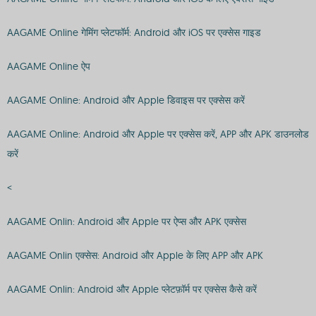
AAGAME Online गेमिंग प्लेटफॉर्म: Android और iOS पर एक्सेस गाइड
AAGAME Online ऐप
AAGAME Online: Android और Apple डिवाइस पर एक्सेस करें
AAGAME Online: Android और Apple पर एक्सेस करें, APP और APK डाउनलोड
करें
<
AAGAME Onlin: Android और Apple पर ऐप्स और APK एक्सेस
AAGAME Onlin एक्सेस: Android और Apple के लिए APP और APK
AAGAME Onlin: Android और Apple प्लेटफ़ॉर्म पर एक्सेस कैसे करें