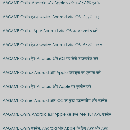
AAGAME Onlin: Android और Apple पर ऐप्स और APK एक्सेस
AAGAME Onlin ऐप डाउनलोड: Android और iOS प्लेटफ़ॉर्म गाइ
AAGAME Online App: Android और iOS पर डाउनलोड करें
AAGAME Onlin ऐप डाउनलोड: Android और iOS प्लेटफ़ॉर्म गाइड
AAGAME Onlin ऐप: Android और iOS पर कैसे डाउनलोड करें
AAGAME Online: Android और Apple डिवाइस पर एक्सेस करें
AAGAME Onlin ऐप: Android और Apple पर एक्सेस करें
AAGAME Online: Android और iOS पर मुफ्त डाउनलोड और एक्सेस
AAGAME Onlin: Android aur Apple ke liye APP aur APK एक्सेस
AAGAME Onlin एक्सेस: Android और Apple के लिए APP और APK