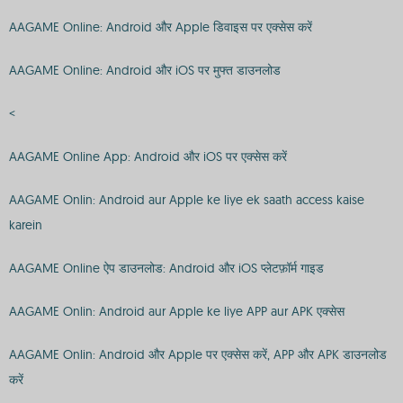
AAGAME Online: Android और Apple डिवाइस पर एक्सेस करें
AAGAME Online: Android और iOS पर मुफ्त डाउनलोड
<
AAGAME Online App: Android और iOS पर एक्सेस करें
AAGAME Onlin: Android aur Apple ke liye ek saath access kaise
karein
AAGAME Online ऐप डाउनलोड: Android और iOS प्लेटफ़ॉर्म गाइड
AAGAME Onlin: Android aur Apple ke liye APP aur APK एक्सेस
AAGAME Onlin: Android और Apple पर एक्सेस करें, APP और APK डाउनलोड
करें