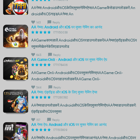
AAगेम्स:AndroidऔरiOSकेलिएमुफ्तगेमिंगऐप्सAAGameकैसेडाउनलोडकरें:An
droidऔरiOSगाइडAAगेम्स:An
143
Reply
AA गेम्स: Android और iOS पर मुफ्त गेमिंग का आनंद
1771150038
AAGameकामज़ालें:AndroidऔरiOSपरडाउनलोडकरेंAAगेम्सएंड्रॉइडऔरiOSप
रमुफ्तमेंखेलनेकेलिएडाउनलोड
643
Reply
AA Game:Onli - Android और iOS पर मुफ्त गेमिंग ऐप
1771178406
AAGame:Onli-AndroidऔरiOSपरमुफ्तगेमिंगएपAAGame:Onli-
AndroidऔरiOSपरडाउनलोडकरेंAAGame:Onli-
544
Reply
AA गेम्स: एंड्रॉइड और iOS के लिए मुफ्त गेमिंग ऐप्स
1771260392
AAगेम्सडाउनलोडकरें:AndroidऔरiOSकेलिएमुफ्तगेमिंगऐपAAगेम्सडाउनलोडकरें:
एंड्रॉइडऔरiOSपरमुफ्त
157
Reply
AA गेम्स ऐप: Android और iOS पर मुफ्त गेमिंग का आनंद
1771513609
AAगेम्सऐप:AndroidऔरiOSपरमुफ्तगेमिंगकाआनंदAAगेम्स:AndroidऔरiOSपर