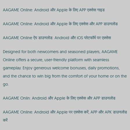
AAGAME Online: Android और Apple के लिए APP एक्सेस गाइड
AAGAME Online: Android और Apple के लिए एक्सेस और APP डाउनलोड
AAGAME Online ऐप डाउनलोड: Android और iOS प्लेटफॉर्म पर एक्सेस
Designed for both newcomers and seasoned players, AAGAME
Online offers a secure, user-friendly platform with seamless
gameplay. Enjoy generous welcome bonuses, daily promotions,
and the chance to win big from the comfort of your home or on the
go.
AAGAME Onlin: Android और Apple के लिए एक्सेस और APP डाउनलोड
AAGAME Online: Android और Apple पर एक्सेस करें, APP और APK डाउनलोड
करें