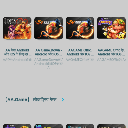
AA गेम्स Android
AA Game:Down -
AAGAME Offic:
AAGAME Offic ऐप:
और iOS के लिए मुफ्त
Android और iOS पर
Android और iOS के
Android और iOS पर
गेम्स
डाउनलोड और एक्सेस
लिए ऐप डाउनलोड गाइड
मुफ्त डाउनलोड
AAगेम्स:AndroidऔरiOSपरमुफ्तगेमिंगऐपAAGame:AndroidऔरiOSपरडाउनलोडकरनेकातरीका
AAGame:DownकाAndroidऔरiOSऐपडाउनलोडकरेंAAGame:Down-
AAGAMEOfficऐपडाउनलोड:AndroidऔरiOSप्लेट
AAGAMEOfficऐप:Andr
गाइड
AndroidऔरiOSपरडाउनलोडकरेंAAGame:Down-
A
【AA.Game】 लोकप्रिय गेम्स