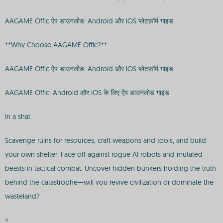
AAGAME Offic ऐप डाउनलोड: Android और iOS प्लेटफ़ॉर्म गाइड
**Why Choose AAGAME Offic?**
AAGAME Offic ऐप डाउनलोड: Android और iOS प्लेटफ़ॉर्म गाइड
AAGAME Offic: Android और iOS के लिए ऐप डाउनलोड गाइड
In a shat
Scavenge ruins for resources, craft weapons and tools, and build
your own shelter. Face off against rogue AI robots and mutated
beasts in tactical combat. Uncover hidden bunkers holding the truth
behind the catastrophe—will you revive civilization or dominate the
wasteland?
<