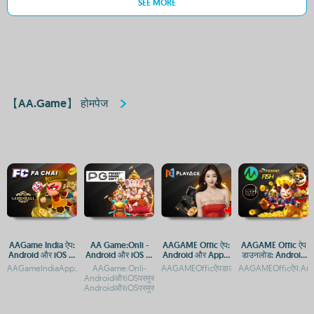
SEE MORE
【AA.Game】 होमपेज
AAGame India ऐप:
AA Game:Onli -
AAGAME Offic ऐप:
AAGAME Offic ऐप
Android और iOS पर
Android और iOS पर
Android और Apple
डाउनलोड: Android
डाउनलोड करें
मुफ्त गेमिंग ऐप
डिवाइस के लिए
और iOS प्लेटफ़ॉर्म
AAGameIndiaApp:AndroidऔरiOSपरडाउनलोडकरेंAAGameIndiaऐपडाउनलोड:AndroidऔरiOSप्
AAGame:Onli-
AAGAMEOfficऐपडाउनलोड:AndroidऔरiOSप्लेट
AAGAMEOfficऐप:And
डाउनलोड गाइड
गाइड
AndroidऔरiOSपरमुफ्तगेमिंगऐपAAGame:Onli-
AndroidऔरiOSपरमुफ्तडाउनलोडAAGame:Onli