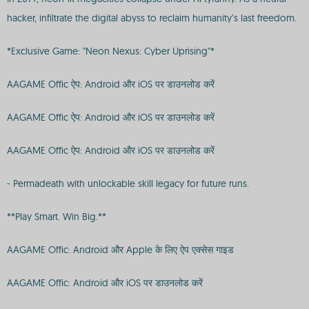
hacker, infiltrate the digital abyss to reclaim humanity’s last freedom.
*Exclusive Game: "Neon Nexus: Cyber Uprising"*
AAGAME Offic ऐप: Android और iOS पर डाउनलोड करें
AAGAME Offic ऐप: Android और iOS पर डाउनलोड करें
AAGAME Offic ऐप: Android और iOS पर डाउनलोड करें
- Permadeath with unlockable skill legacy for future runs.
**Play Smart. Win Big.**
AAGAME Offic: Android और Apple के लिए ऐप एक्सेस गाइड
AAGAME Offic: Android और iOS पर डाउनलोड करें