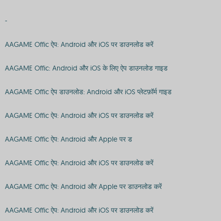
-
AAGAME Offic ऐप: Android और iOS पर डाउनलोड करें
AAGAME Offic: Android और iOS के लिए ऐप डाउनलोड गाइड
AAGAME Offic ऐप डाउनलोड: Android और iOS प्लेटफ़ॉर्म गाइड
AAGAME Offic ऐप: Android और iOS पर डाउनलोड करें
AAGAME Offic ऐप: Android और Apple पर ड
AAGAME Offic ऐप: Android और iOS पर डाउनलोड करें
AAGAME Offic ऐप: Android और Apple पर डाउनलोड करें
AAGAME Offic ऐप: Android और iOS पर डाउनलोड करें