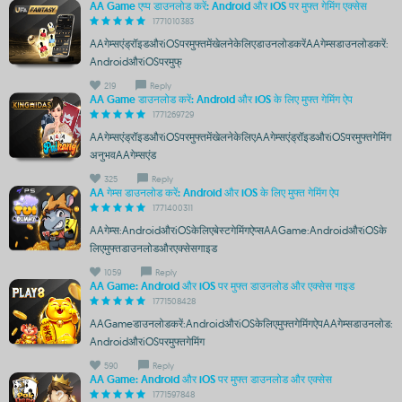
AA Game एप्प डाउनलोड करें: Android और iOS पर मुफ्त गेमिंग एक्सेस
1771010383
AAगेम्सएंड्रॉइडऔरiOSपरमुफ्तमेंखेलनेकेलिएडाउनलोडकरेंAAगेम्सडाउनलोडकरें:
AndroidऔरiOSपरमुफ्
219
Reply
AA Game डाउनलोड करें: Android और iOS के लिए मुफ्त गेमिंग ऐप
1771269729
AAगेम्सएंड्रॉइडऔरiOSपरमुफ्तमेंखेलनेकेलिएAAगेम्सएंड्रॉइडऔरiOSपरमुफ्तगेमिंग
अनुभवAAगेम्सएंड
325
Reply
AA गेम्स डाउनलोड करें: Android और iOS के लिए मुफ्त गेमिंग ऐप
1771400311
AAगेम्स:AndroidऔरiOSकेलिएबेस्टगेमिंगऐप्सAAGame:AndroidऔरiOSके
लिएमुफ्तडाउनलोडऔरएक्सेसगाइड
1059
Reply
AA Game: Android और iOS पर मुफ्त डाउनलोड और एक्सेस गाइड
1771508428
AAGameडाउनलोडकरें:AndroidऔरiOSकेलिएमुफ्तगेमिंगऐपAAगेम्सडाउनलोड:
AndroidऔरiOSपरमुफ्तगेमिंग
590
Reply
AA Game: Android और iOS पर मुफ्त डाउनलोड और एक्सेस
1771597848