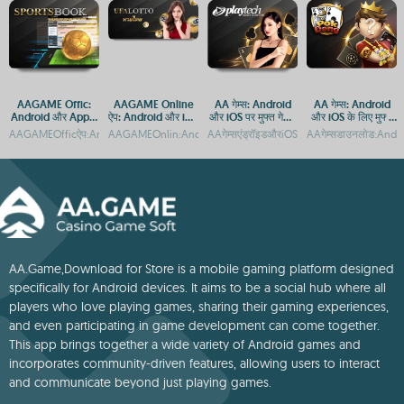
AAGAME Offic:
AAGAME Online
AA गेम्स: Android
AA गेम्स: Android
Android और Apple
ऐप: Android और iOS
और iOS पर मुफ्त गेमिंग
और iOS के लिए मुफ्त
के लिए ऐप डाउनलोड
पर डाउनलोड करें
का आनंद
गेमिंग ऐप्स
AAGAMEOfficऐप:AndroidऔरiOSपरडाउनलोडगाइडAAGAMEOfficऐप:AndroidऔरiOSपरडाउ
AAGAMEOnlin:AndroidऔरiOSपरसरAAGAMEOnline:AndroidऔरA
AAगेम्सएंड्रॉइडऔरiOSपरमुफ्तमेंप्लेकरेंAAGame
AAगेम्सडाउनलोड:Andro
गाइड
AA.Game,Download for Store is a mobile gaming platform designed
specifically for Android devices. It aims to be a social hub where all
players who love playing games, sharing their gaming experiences,
and even participating in game development can come together.
This app brings together a wide variety of Android games and
incorporates community-driven features, allowing users to interact
and communicate beyond just playing games.