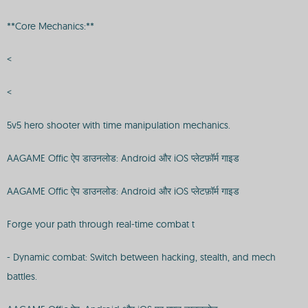
**Core Mechanics:**
<
<
5v5 hero shooter with time manipulation mechanics.
AAGAME Offic ऐप डाउनलोड: Android और iOS प्लेटफ़ॉर्म गाइड
AAGAME Offic ऐप डाउनलोड: Android और iOS प्लेटफ़ॉर्म गाइड
Forge your path through real-time combat t
- Dynamic combat: Switch between hacking, stealth, and mech
battles.