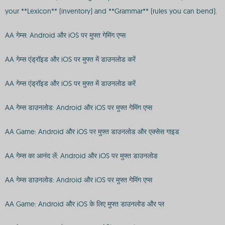
your **Lexicon** (inventory) and **Grammar** (rules you can bend).
AA गेम्स: Android और iOS पर मुफ्त गेमिंग एप्स
AA गेम्स एंड्रॉइड और iOS पर मुफ्त में डाउनलोड करें
AA गेम्स एंड्रॉइड और iOS पर मुफ्त में डाउनलोड करें
AA गेम्स डाउनलोड: Android और iOS पर मुफ्त गेमिंग एप्स
AA Game: Android और iOS पर मुफ्त डाउनलोड और एक्सेस गाइड
AA गेम्स का आनंद लें: Android और iOS पर मुफ्त डाउनलोड
AA गेम्स डाउनलोड: Android और iOS पर मुफ्त गेमिंग एप्स
AA Game: Android और iOS के लिए मुफ्त डाउनलोड और प्ल