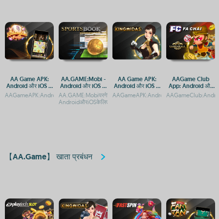
AA Game APK:
AA.GAME:Mobi -
AA Game APK:
AAGame Club
Android और iOS के
Android और iOS के
Android और iOS के
App: Android और
लिए डाउनलोड गाइड
लिए ऐप डाउनलोड करें
लिए मुफ्त डाउनलोड
iOS पर डाउनलोड करें
AAGameAPK:AndroidऔरiOSपरडाउनलोडकरेंAAGameAPK:AndroidऔरiOSपरडाउनलोडऔरइंस
AA.GAME:Mobiपरगेमिंगऐप्सडाउनलोडकरें-
AAGameAPK:AndroidऔरiOSकेलिएमुफ्तडा
AAGameClub:Android
AndroidऔरiOSकेलिएएक्सेसAA.GAME:Mobiपरगेमिंगएप्सऔरAPK
【AA.Game】 खाता प्रबंधन