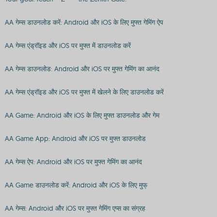
AA गेम्स डाउनलोड करें: Android और iOS के लिए मुफ्त गेमिंग ऐप
AA गेम्स एंड्रॉइड और iOS पर मुफ्त में डाउनलोड करें
AA गेम्स डाउनलोड: Android और iOS पर मुफ्त गेमिंग का आनंद
AA गेम्स एंड्रॉइड और iOS पर मुफ्त में खेलने के लिए डाउनलोड करें
AA Game: Android और iOS के लिए मुफ्त डाउनलोड और गेम
AA Game App: Android और iOS पर मुफ्त डाउनलोड
AA गेम्स ऐप: Android और iOS पर मुफ्त गेमिंग का आनंद
AA Game डाउनलोड करें: Android और iOS के लिए मुफ्
AA गेम्स: Android और iOS पर मुफ्त गेमिंग एप्स का संग्रह