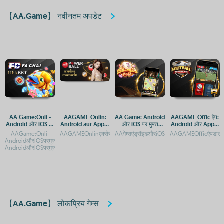
【AA.Game】 नवीनतम अपडेट
AA Game:Onli -
AAGAME Onlin:
AA Game: Android
AAGAME Offic ऐप:
Android और iOS पर
Android aur Apple
और iOS पर मुफ्त
Android और Apple
डाउनलोड करें
ke liye ek aasaan
डाउनलोड और एक्सेस
डिवाइस के लिए
AAGame:Onli-
AAGAMEOnlinएक्सेस:AndroidऔरAppleकेलिएAPPऔरAPKडाउनलोड
AAगेम्सएंड्रॉइडऔरiOSपरमुफ्तमेंडाउनलोडकरन
AAGAMEOfficऐपडाउनल
akses
डाउनलोड गाइड
AndroidऔरiOSपरमुफ्तडाउनलोडAAGame:Onli-
AndroidऔरiOSपरमुफ्तगेमिंगऐप
【AA.Game】 लोकप्रिय गेम्स