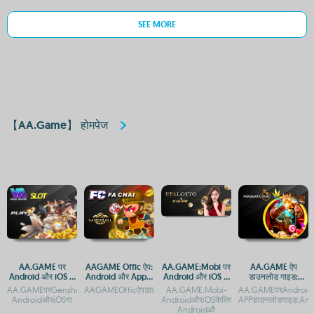
SEE MORE
【AA.Game】 होमपेज
AA.GAME पर
AAGAME Offic ऐप:
AA.GAME:Mobi पर
AA.GAME ऐप
Android और iOS के
Android और Apple
Android और iOS के
डाउनलोड गाइड:
लिए मोबाइल गेम्स
डिवाइस के लिए
लिए मोबाइल गेम्स
Android और iOS
AA.GAMEपरGenshinImpactAPKडाउनलोडऔरगेमAA.GAMEपरGenshinImpactAPKडाउनलोडक
AAGAMEOfficऐपडाउनलोड:AndroidऔरiOSप्लेटफ़ॉर्मगाइडAAGAMEOff
AA.GAME:Mobi-
AA.GAMEपरAndroid
डाउनलोड करें
डाउनलोड गाइड
डाउनलोड करें
प्लेटफ़ॉर्म पर एक्सेस करें
AndroidऔरiOSगा
AndroidऔरiOSकेलिएआसानएक्सेसऔरडाउनलोडA
APPडाउनलोडगाइड:Andro
Androidऔ