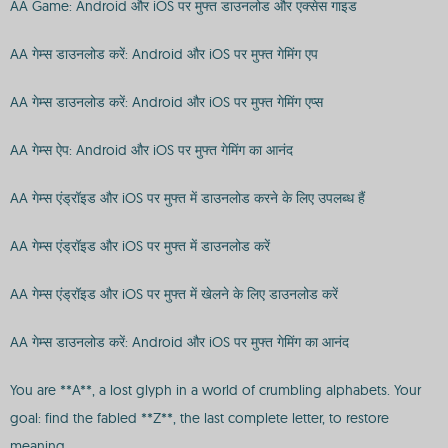
AA Game: Android और iOS पर मुफ्त डाउनलोड और एक्सेस गाइड
AA गेम्स डाउनलोड करें: Android और iOS पर मुफ्त गेमिंग एप
AA गेम्स डाउनलोड करें: Android और iOS पर मुफ्त गेमिंग एप्स
AA गेम्स ऐप: Android और iOS पर मुफ्त गेमिंग का आनंद
AA गेम्स एंड्रॉइड और iOS पर मुफ्त में डाउनलोड करने के लिए उपलब्ध हैं
AA गेम्स एंड्रॉइड और iOS पर मुफ्त में डाउनलोड करें
AA गेम्स एंड्रॉइड और iOS पर मुफ्त में खेलने के लिए डाउनलोड करें
AA गेम्स डाउनलोड करें: Android और iOS पर मुफ्त गेमिंग का आनंद
You are **A**, a lost glyph in a world of crumbling alphabets. Your
goal: find the fabled **Z**, the last complete letter, to restore
meaning.