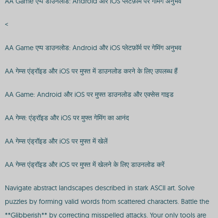
AA Game एप्प डाउनलोड: Android और iOS प्लेटफ़ॉर्म पर गेमिंग अनुभव
<
AA Game एप्प डाउनलोड: Android और iOS प्लेटफ़ॉर्म पर गेमिंग अनुभव
AA गेम्स एंड्रॉइड और iOS पर मुफ्त में डाउनलोड करने के लिए उपलब्ध हैं
AA Game: Android और iOS पर मुफ्त डाउनलोड और एक्सेस गाइड
AA गेम्स: एंड्रॉइड और iOS पर मुफ्त गेमिंग का आनंद
AA गेम्स एंड्रॉइड और iOS पर मुफ्त में खेलें
AA गेम्स एंड्रॉइड और iOS पर मुफ्त में खेलने के लिए डाउनलोड करें
Navigate abstract landscapes described in stark ASCII art. Solve
puzzles by forming valid words from scattered characters. Battle the
**Glibberish** by correcting misspelled attacks. Your only tools are