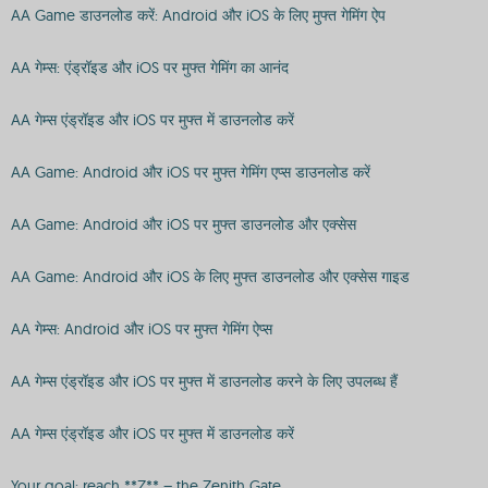
AA Game डाउनलोड करें: Android और iOS के लिए मुफ्त गेमिंग ऐप
AA गेम्स: एंड्रॉइड और iOS पर मुफ्त गेमिंग का आनंद
AA गेम्स एंड्रॉइड और iOS पर मुफ्त में डाउनलोड करें
AA Game: Android और iOS पर मुफ्त गेमिंग एप्स डाउनलोड करें
AA Game: Android और iOS पर मुफ्त डाउनलोड और एक्सेस
AA Game: Android और iOS के लिए मुफ्त डाउनलोड और एक्सेस गाइड
AA गेम्स: Android और iOS पर मुफ्त गेमिंग ऐप्स
AA गेम्स एंड्रॉइड और iOS पर मुफ्त में डाउनलोड करने के लिए उपलब्ध हैं
AA गेम्स एंड्रॉइड और iOS पर मुफ्त में डाउनलोड करें
Your goal: reach **Z** – the Zenith Gate.