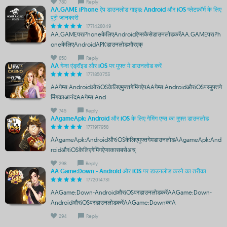
780
Reply
AA.GAME iPhone ऐप डाउनलोड गाइड: Android और iOS प्लेटफ़ॉर्म के लिए
पूरी जानकारी
1771428049
AA.GAMEपरiPhoneकेलिएAndroidऐप्सकैसेडाउनलोडकरेंAA.GAMEपरiPh
oneकेलिएAndroidAPKडाउनलोडऔरएक्
850
Reply
AA गेम्स एंड्रॉइड और iOS पर मुफ्त में डाउनलोड करें
1771850753
AAगेम्स:AndroidऔरiOSकेलिएमुफ्तगेमिंगऐपAAगेम्स:AndroidऔरiOSपरमुफ्तगे
मिंगकाआनंदAAगेम्स:And
745
Reply
AAgameApk: Android और iOS के लिए गेमिंग एप्स का मुफ्त डाउनलोड
1771917958
AAgameApk:AndroidऔरiOSकेलिएमुफ्तगेमडाउनलोडAAgameApk:And
roidऔरiOSकेलिएगेमिंगऐप्सकासबसेअच्
298
Reply
AA Game:Down - Android और iOS पर डाउनलोड करने का तरीका
1772014731
AAGame:Down-AndroidऔरiOSपरडाउनलोडकरेंAAGame:Down-
AndroidऔरiOSपरडाउनलोडकरेंAAGame:DownकाA
294
Reply