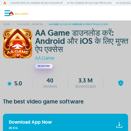
AAGAME OFFIC ऐप: ANDROID और IOS पर डाउनलोड करें
AA गेम्स: ANDROID और IOS पर मुफ्त गेमिंग का आनंद
AA GAME:ONLI 
HOME
/
【AA.GAME】 लोकप्रिय गेम्स
/
AA GAME डाउनलोड करें: ANDROID और IOS के लिए मुफ्त ऐप एक्सेस
AA Game डाउनलोड करें:
Android और iOS के लिए मुफ्त
ऐप एक्सेस
AA.Game
#2
EDITORS
40
3.3 M
5.0
reviews
downloads
The best video game software
Download App Now
20.3.1.6