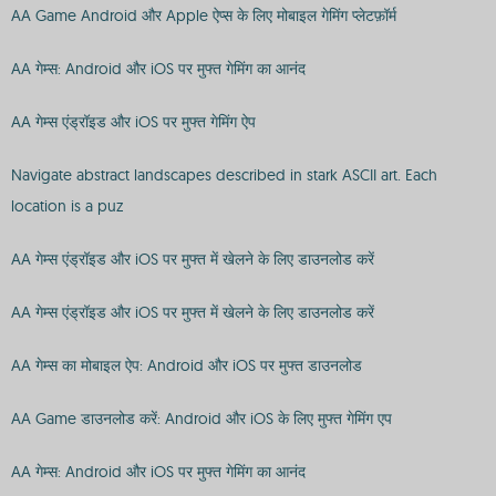
AA Game Android और Apple ऐप्स के लिए मोबाइल गेमिंग प्लेटफ़ॉर्म
AA गेम्स: Android और iOS पर मुफ्त गेमिंग का आनंद
AA गेम्स एंड्रॉइड और iOS पर मुफ्त गेमिंग ऐप
Navigate abstract landscapes described in stark ASCII art. Each
location is a puz
AA गेम्स एंड्रॉइड और iOS पर मुफ्त में खेलने के लिए डाउनलोड करें
AA गेम्स एंड्रॉइड और iOS पर मुफ्त में खेलने के लिए डाउनलोड करें
AA गेम्स का मोबाइल ऐप: Android और iOS पर मुफ्त डाउनलोड
AA Game डाउनलोड करें: Android और iOS के लिए मुफ्त गेमिंग एप
AA गेम्स: Android और iOS पर मुफ्त गेमिंग का आनंद