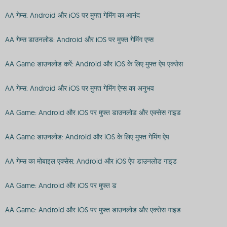
AA गेम्स: Android और iOS पर मुफ्त गेमिंग का आनंद
AA गेम्स डाउनलोड: Android और iOS पर मुफ्त गेमिंग एप्स
AA Game डाउनलोड करें: Android और iOS के लिए मुफ्त ऐप एक्सेस
AA गेम्स: Android और iOS पर मुफ्त गेमिंग ऐप्स का अनुभव
AA Game: Android और iOS पर मुफ्त डाउनलोड और एक्सेस गाइड
AA Game डाउनलोड: Android और iOS के लिए मुफ्त गेमिंग ऐप
AA गेम्स का मोबाइल एक्सेस: Android और iOS ऐप डाउनलोड गाइड
AA Game: Android और iOS पर मुफ्त ड
AA Game: Android और iOS पर मुफ्त डाउनलोड और एक्सेस गाइड