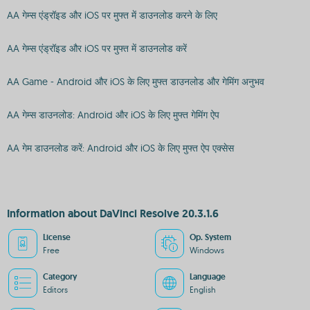
AA गेम्स एंड्रॉइड और iOS पर मुफ्त में डाउनलोड करने के लिए
AA गेम्स एंड्रॉइड और iOS पर मुफ्त में डाउनलोड करें
AA Game - Android और iOS के लिए मुफ्त डाउनलोड और गेमिंग अनुभव
AA गेम्स डाउनलोड: Android और iOS के लिए मुफ्त गेमिंग ऐप
AA गेम डाउनलोड करें: Android और iOS के लिए मुफ्त ऐप एक्सेस
Information about DaVinci Resolve 20.3.1.6
License
Op. System
Free
Windows
Category
Language
Editors
English