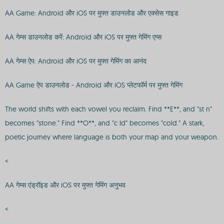
AA Game: Android और iOS पर मुफ्त डाउनलोड और एक्सेस गाइड
AA गेम्स डाउनलोड करें: Android और iOS पर मुफ्त गेमिंग एप्स
AA गेम्स ऐप: Android और iOS पर मुफ्त गेमिंग का आनंद
AA Game ऐप डाउनलोड - Android और iOS प्लेटफॉर्म पर मुफ्त गेमिंग
The world shifts with each vowel you reclaim. Find **E**, and "st n"
becomes "stone." Find **O**, and "c ld" becomes "cold." A stark,
poetic journey where language is both your map and your weapon.
<
AA गेम्स एंड्रॉइड और iOS पर मुफ्त गेमिंग अनुभव
<