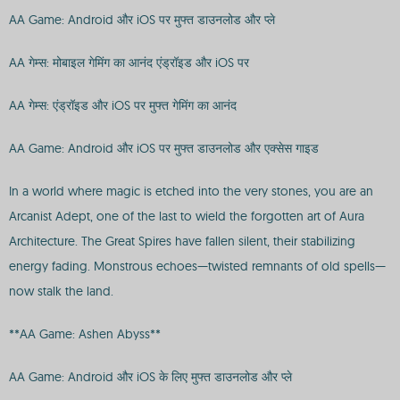
AA Game: Android और iOS पर मुफ्त डाउनलोड और प्ले
AA गेम्स: मोबाइल गेमिंग का आनंद एंड्रॉइड और iOS पर
AA गेम्स: एंड्रॉइड और iOS पर मुफ्त गेमिंग का आनंद
AA Game: Android और iOS पर मुफ्त डाउनलोड और एक्सेस गाइड
In a world where magic is etched into the very stones, you are an
Arcanist Adept, one of the last to wield the forgotten art of Aura
Architecture. The Great Spires have fallen silent, their stabilizing
energy fading. Monstrous echoes—twisted remnants of old spells—
now stalk the land.
**AA Game: Ashen Abyss**
AA Game: Android और iOS के लिए मुफ्त डाउनलोड और प्ले