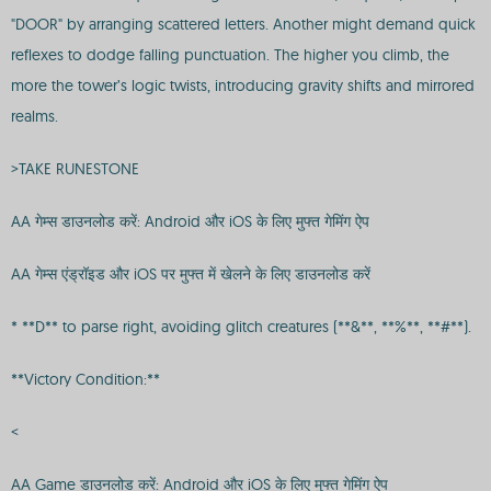
"DOOR" by arranging scattered letters. Another might demand quick
reflexes to dodge falling punctuation. The higher you climb, the
more the tower’s logic twists, introducing gravity shifts and mirrored
realms.
>TAKE RUNESTONE
AA गेम्स डाउनलोड करें: Android और iOS के लिए मुफ्त गेमिंग ऐप
AA गेम्स एंड्रॉइड और iOS पर मुफ्त में खेलने के लिए डाउनलोड करें
* **D** to parse right, avoiding glitch creatures (**&**, **%**, **#**).
**Victory Condition:**
<
AA Game डाउनलोड करें: Android और iOS के लिए मुफ्त गेमिंग ऐप