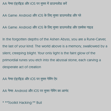
AA गेम्स एंड्रॉइड और iOS पर मुफ्त में डाउनलोड करें
AA Game: Android और iOS के लिए मुफ्त डाउनलोड और प्ले
AA Game: Android और iOS के लिए मुफ्त डाउनलोड और एक्सेस गाइड
In the forgotten depths of the Ashen Abyss, you are a Rune-Carver,
the last of your kind. The world above is a memory, swallowed by a
silent, creeping blight. Your only light is the faint glow of the
primordial runes you etch into the abyssal stone, each carving a
desperate act of creation
AA गेम्स एंड्रॉइड और iOS पर मुफ्त गेमिंग ऐप
AA गेम्स: Android और iOS पर मुफ्त गेमिंग का आनंद
* **Toolkit Hacking:** Buil