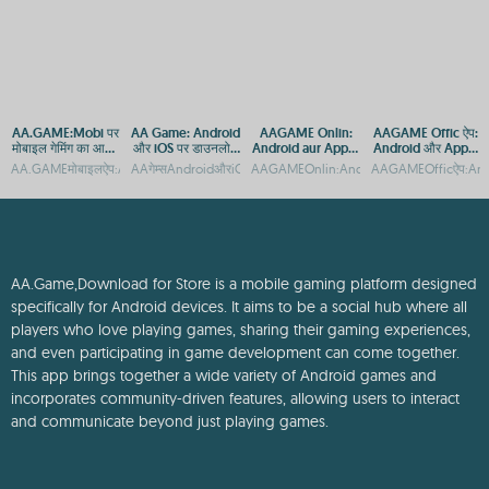
AA.GAME:Mobi पर
AA Game: Android
AAGAME Onlin:
AAGAME Offic ऐप:
मोबाइल गेमिंग का आनंद
और iOS पर डाउनलोड
Android aur Apple
Android और Apple
लें - Android और
और एक्सेस गाइड
ke liye App aur
डिवाइस के लिए
AA.GAMEमोबाइलऐप:AndroidऔरiOSपरएक्सेसकरेंAA.GAME:MobiपरAndroidऔरiOSकेलिएगेम्स
AAगेम्सAndroidऔरiOSकेलिएमुफ्तगेम्स
AAGAMEOnlin:AndroidऔरAppleकेलिएAPPए
AAGAMEOfficऐप:Andr
iOS के लिए एक्सेस
APK Download
डाउनलोड गाइड
AA.Game,Download for Store is a mobile gaming platform designed
specifically for Android devices. It aims to be a social hub where all
players who love playing games, sharing their gaming experiences,
and even participating in game development can come together.
This app brings together a wide variety of Android games and
incorporates community-driven features, allowing users to interact
and communicate beyond just playing games.