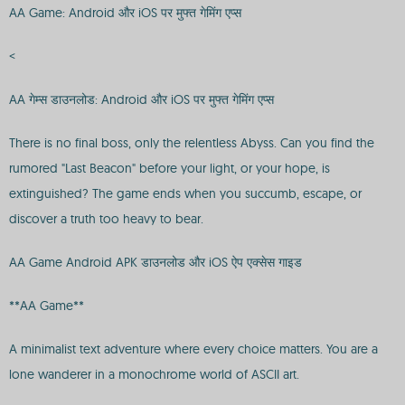
AA Game: Android और iOS पर मुफ्त गेमिंग एप्स
<
AA गेम्स डाउनलोड: Android और iOS पर मुफ्त गेमिंग एप्स
There is no final boss, only the relentless Abyss. Can you find the
rumored "Last Beacon" before your light, or your hope, is
extinguished? The game ends when you succumb, escape, or
discover a truth too heavy to bear.
AA Game Android APK डाउनलोड और iOS ऐप एक्सेस गाइड
**AA Game**
A minimalist text adventure where every choice matters. You are a
lone wanderer in a monochrome world of ASCII art.