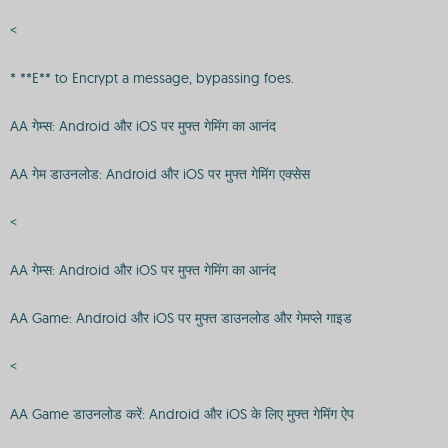
<
* **E** to Encrypt a message, bypassing foes.
AA गेम्स: Android और iOS पर मुफ्त गेमिंग का आनंद
AA गेम डाउनलोड: Android और iOS पर मुफ्त गेमिंग एक्सेस
<
AA गेम्स: Android और iOS पर मुफ्त गेमिंग का आनंद
AA Game: Android और iOS पर मुफ्त डाउनलोड और गेमप्ले गाइड
<
AA Game डाउनलोड करें: Android और iOS के लिए मुफ्त गेमिंग ऐप