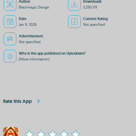
Author
Downloads
Blackmagic Design
3,250,119
Date
Content Rating
Jan 9, 2026
Not specified
Advertisement
Not specified
Why is this app published on Uptodown?
(More information)
Rate this App