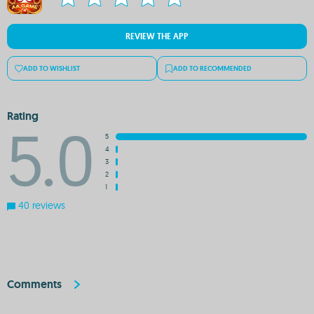
REVIEW THE APP
ADD TO WISHLIST
ADD TO RECOMMENDED
Rating
5.0
5
4
3
2
1
40 reviews
Comments