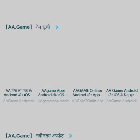
【AA.Game】 गेम सूची
AA गेम्स का मज़ा लें:
AAgame App:
AAGAME Online:
AA Game: Android
Android और iOS पर
Android और iOS पर
Android और Apple
और iOS के लिए मुफ्त
बेस्ट ऐप्स और APK
मुफ्त गेम डाउनलोड करें
पर एक्सेस करें
डाउनलोड और एक्सेस
AAGame:AndroidऔरiOSकेलिएमुफ्तडाउनलोडऔरप्लेAAGameकैसेडाउनलोडकरें:AndroidऔरiOSग
AAgameApp:AndroidऔरiOSकेलिएगेमिंगप्लेटफॉर्मAAgameApp:Androi
AAGAMEOnlin:AndroidaurApplekeliyeAPP
AAGame:Androidऔरi
डाउनलोड
गाइड
【AA.Game】 नवीनतम अपडेट