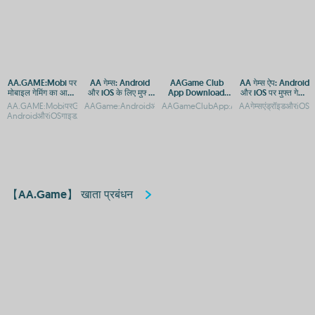
AA.GAME:Mobi पर
AA गेम्स: Android
AAGame Club
AA गेम्स ऐप: Android
मोबाइल गेमिंग का आनंद
और iOS के लिए मुफ्त
App Download:
और iOS पर मुफ्त गेमिंग
लें - Android और
गेमिंग ऐप
Android & iOS APK
का आनंद
AA.GAME:MobiपरGenshinImpactAPKडाउनलोडकरें-
AAGame:AndroidऔरiOSपरमुफ्तडाउनलोडऔरएक्सेसAAगेम्सकामोबाइलऐ
AAGameClubApp:AndroidऔरiOSप्लेटफ़ॉर्
AAगेम्सएंड्रॉइडऔरiOS
iOS के लिए एक्सेस
Access Guide
AndroidऔरiOSगाइडAA.GAME:Mobiपरगेमिंगऐप्सडाउनलो
【AA.Game】 खाता प्रबंधन