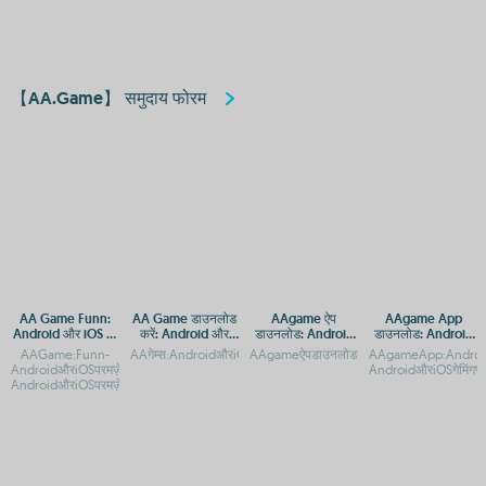
【AA.Game】 समुदाय फोरम
AA Game Funn:
AA Game डाउनलोड
AAgame ऐप
AAgame App
Android और iOS पर
करें: Android और
डाउनलोड: Android
डाउनलोड: Android
मज़ेदार गेमिंग अनुभव
iOS के लिए मुफ्त ऐप
और iOS प्लेटफ़ॉर्म पर
और iOS के लिए मुफ्त
AAGame:Funn-
AAगेम्स:AndroidऔरiOSपरमुफ्तगेमिंगऐप्सकाअनुभवAAGame:Androidऔर
AAgameऐपडाउनलोड:AndroidऔरiOSप्लेटफ़ॉर्म
AAgameApp:Androidऔर
एक्सेस
गेमिंग एक्सेस
गेमिंग प्लेटफॉर्म
AndroidऔरiOSपरमज़ेदारगेमिंगअनुभवAAGame:Funn-
AndroidऔरiOSगेमिंगप्ल
AndroidऔरiOSपरमज़ेदारगेमिंगअनुभव