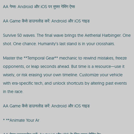
AA गेम्स: Android और iOS पर मुफ्त गेमिंग ऐप्स
AA Game कैसे डाउनलोड करें: Android और iOS गाइड
Survive 50 waves. The final wave brings the Aetherial Harbinger. One
shot. One chance. Humanity’s last stand is in your crosshairs.
Master the **Temporal Gear** mechanic to rewind mistakes, freeze
opponents, or leap seconds ahead. But time is a resource—use it
wisely, or risk erasing your own timeline. Customize your vehicle
with era-specific tech, and unlock shortcuts by altering past events
in the race.
AA Game कैसे डाउनलोड करें: Android और iOS गाइड
* **Animate Your Ar