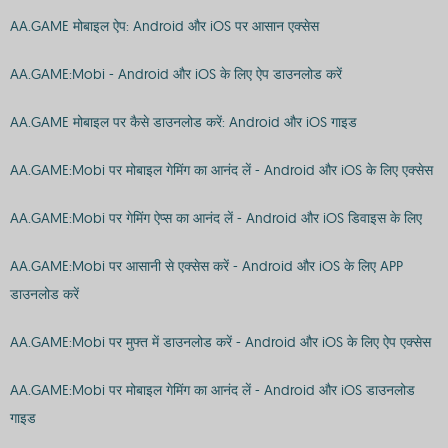
AA.GAME मोबाइल ऐप: Android और iOS पर आसान एक्सेस
AA.GAME:Mobi - Android और iOS के लिए ऐप डाउनलोड करें
AA.GAME मोबाइल पर कैसे डाउनलोड करें: Android और iOS गाइड
AA.GAME:Mobi पर मोबाइल गेमिंग का आनंद लें - Android और iOS के लिए एक्सेस
AA.GAME:Mobi पर गेमिंग ऐप्स का आनंद लें - Android और iOS डिवाइस के लिए
AA.GAME:Mobi पर आसानी से एक्सेस करें - Android और iOS के लिए APP
डाउनलोड करें
AA.GAME:Mobi पर मुफ्त में डाउनलोड करें - Android और iOS के लिए ऐप एक्सेस
AA.GAME:Mobi पर मोबाइल गेमिंग का आनंद लें - Android और iOS डाउनलोड
गाइड