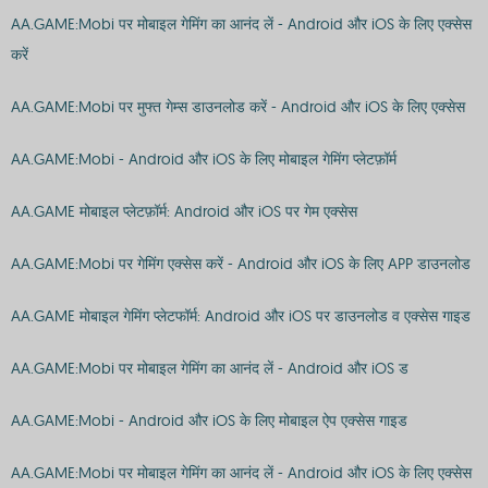
AA.GAME:Mobi पर मोबाइल गेमिंग का आनंद लें - Android और iOS के लिए एक्सेस
करें
AA.GAME:Mobi पर मुफ्त गेम्स डाउनलोड करें - Android और iOS के लिए एक्सेस
AA.GAME:Mobi - Android और iOS के लिए मोबाइल गेमिंग प्लेटफ़ॉर्म
AA.GAME मोबाइल प्लेटफ़ॉर्म: Android और iOS पर गेम एक्सेस
AA.GAME:Mobi पर गेमिंग एक्सेस करें - Android और iOS के लिए APP डाउनलोड
AA.GAME मोबाइल गेमिंग प्लेटफॉर्म: Android और iOS पर डाउनलोड व एक्सेस गाइड
AA.GAME:Mobi पर मोबाइल गेमिंग का आनंद लें - Android और iOS ड
AA.GAME:Mobi - Android और iOS के लिए मोबाइल ऐप एक्सेस गाइड
AA.GAME:Mobi पर मोबाइल गेमिंग का आनंद लें - Android और iOS के लिए एक्सेस