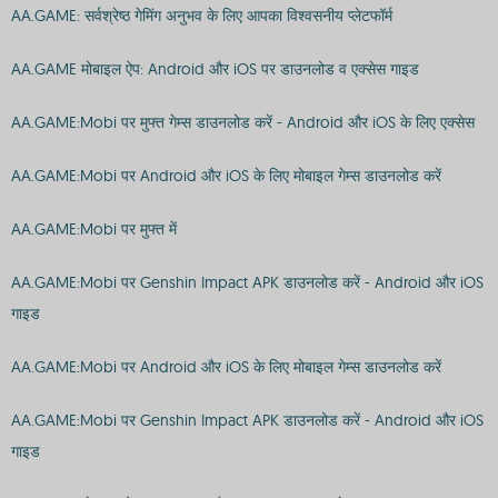
AA.GAME: सर्वश्रेष्ठ गेमिंग अनुभव के लिए आपका विश्वसनीय प्लेटफॉर्म
AA.GAME मोबाइल ऐप: Android और iOS पर डाउनलोड व एक्सेस गाइड
AA.GAME:Mobi पर मुफ्त गेम्स डाउनलोड करें - Android और iOS के लिए एक्सेस
AA.GAME:Mobi पर Android और iOS के लिए मोबाइल गेम्स डाउनलोड करें
AA.GAME:Mobi पर मुफ्त में
AA.GAME:Mobi पर Genshin Impact APK डाउनलोड करें - Android और iOS
गाइड
AA.GAME:Mobi पर Android और iOS के लिए मोबाइल गेम्स डाउनलोड करें
AA.GAME:Mobi पर Genshin Impact APK डाउनलोड करें - Android और iOS
गाइड