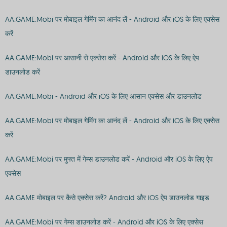
AA.GAME:Mobi पर मोबाइल गेमिंग का आनंद लें - Android और iOS के लिए एक्सेस
करें
AA.GAME:Mobi पर आसानी से एक्सेस करें - Android और iOS के लिए ऐप
डाउनलोड करें
AA.GAME:Mobi - Android और iOS के लिए आसान एक्सेस और डाउनलोड
AA.GAME:Mobi पर मोबाइल गेमिंग का आनंद लें - Android और iOS के लिए एक्सेस
करें
AA.GAME:Mobi पर मुफ्त में गेम्स डाउनलोड करें - Android और iOS के लिए ऐप
एक्सेस
AA.GAME मोबाइल पर कैसे एक्सेस करें? Android और iOS ऐप डाउनलोड गाइड
AA.GAME:Mobi पर गेम्स डाउनलोड करें - Android और iOS के लिए एक्सेस