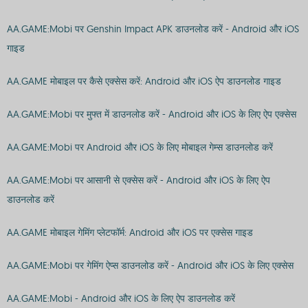
AA.GAME:Mobi पर Genshin Impact APK डाउनलोड करें - Android और iOS
गाइड
AA.GAME मोबाइल पर कैसे एक्सेस करें: Android और iOS ऐप डाउनलोड गाइड
AA.GAME:Mobi पर मुफ्त में डाउनलोड करें - Android और iOS के लिए ऐप एक्सेस
AA.GAME:Mobi पर Android और iOS के लिए मोबाइल गेम्स डाउनलोड करें
AA.GAME:Mobi पर आसानी से एक्सेस करें - Android और iOS के लिए ऐप
डाउनलोड करें
AA.GAME मोबाइल गेमिंग प्लेटफॉर्म: Android और iOS पर एक्सेस गाइड
AA.GAME:Mobi पर गेमिंग ऐप्स डाउनलोड करें - Android और iOS के लिए एक्सेस
AA.GAME:Mobi - Android और iOS के लिए ऐप डाउनलोड करें