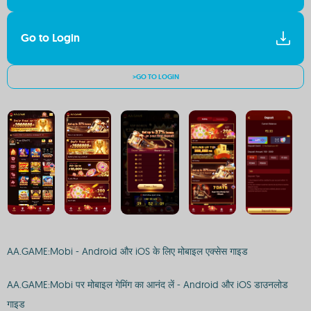
Go to Login
>GO TO LOGIN
AA.GAME:Mobi - Android और iOS के लिए मोबाइल एक्सेस गाइड
AA.GAME:Mobi पर मोबाइल गेमिंग का आनंद लें - Android और iOS डाउनलोड
गाइड