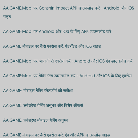
AA.GAME:Mobi पर Genshin Impact APK डाउनलोड करें - Android और iOS
गाइड
AA.GAME:Mobi पर Android और iOS के लिए APK डाउनलोड करें
AA.GAME मोबाइल पर कैसे एक्सेस करें: एंड्रॉइड और iOS गाइड
AA.GAME:Mobi पर आसानी से एक्सेस करें - Android और iOS ऐप डाउनलोड करें
AA.GAME:Mobi पर गेमिंग ऐप्स डाउनलोड करें - Android और iOS के लिए एक्सेस
AA.GAME: मोबाइल गेमिंग प्लेटफॉर्म की समीक्षा
AA.GAME: सर्वश्रेष्ठ गेमिंग अनुभव और विशेष ऑफर्स
AA.GAME: सर्वश्रेष्ठ मोबाइल गेमिंग अनुभव
AA.GAME मोबाइल पर कैसे एक्सेस करें: ऐप और APK डाउनलोड गाइड