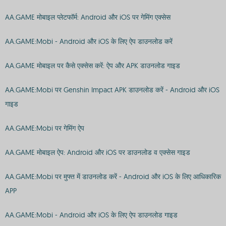
AA.GAME मोबाइल प्लेटफॉर्म: Android और iOS पर गेमिंग एक्सेस
AA.GAME:Mobi - Android और iOS के लिए ऐप डाउनलोड करें
AA.GAME मोबाइल पर कैसे एक्सेस करें: ऐप और APK डाउनलोड गाइड
AA.GAME:Mobi पर Genshin Impact APK डाउनलोड करें - Android और iOS
गाइड
AA.GAME:Mobi पर गेमिंग ऐप
AA.GAME मोबाइल ऐप: Android और iOS पर डाउनलोड व एक्सेस गाइड
AA.GAME:Mobi पर मुफ्त में डाउनलोड करें - Android और iOS के लिए आधिकारिक
APP
AA.GAME:Mobi - Android और iOS के लिए ऐप डाउनलोड गाइड