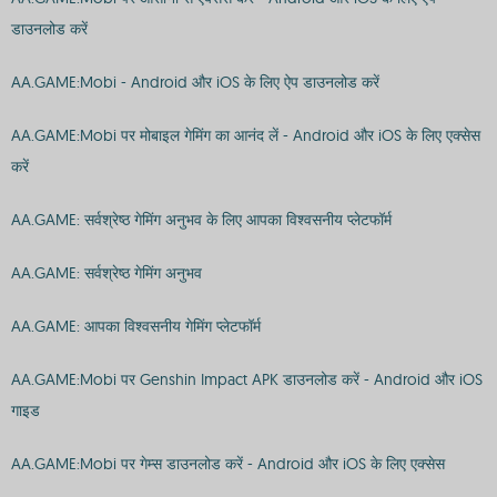
डाउनलोड करें
AA.GAME:Mobi - Android और iOS के लिए ऐप डाउनलोड करें
AA.GAME:Mobi पर मोबाइल गेमिंग का आनंद लें - Android और iOS के लिए एक्सेस
करें
AA.GAME: सर्वश्रेष्ठ गेमिंग अनुभव के लिए आपका विश्वसनीय प्लेटफॉर्म
AA.GAME: सर्वश्रेष्ठ गेमिंग अनुभव
AA.GAME: आपका विश्वसनीय गेमिंग प्लेटफॉर्म
AA.GAME:Mobi पर Genshin Impact APK डाउनलोड करें - Android और iOS
गाइड
AA.GAME:Mobi पर गेम्स डाउनलोड करें - Android और iOS के लिए एक्सेस