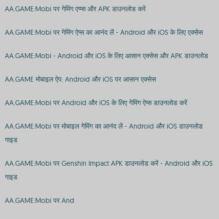
AA.GAME:Mobi पर गेमिंग एप्प्स और APK डाउनलोड करें
AA.GAME:Mobi पर गेमिंग ऐप्स का आनंद लें - Android और iOS के लिए एक्सेस
AA.GAME:Mobi - Android और iOS के लिए आसान एक्सेस और APK डाउनलोड
AA.GAME मोबाइल ऐप: Android और iOS पर आसान एक्सेस
AA.GAME:Mobi पर Android और iOS के लिए गेमिंग ऐप्स डाउनलोड करें
AA.GAME:Mobi पर मोबाइल गेमिंग का आनंद लें - Android और iOS डाउनलोड
गाइड
AA.GAME:Mobi पर Genshin Impact APK डाउनलोड करें - Android और iOS
गाइड
AA.GAME:Mobi पर And