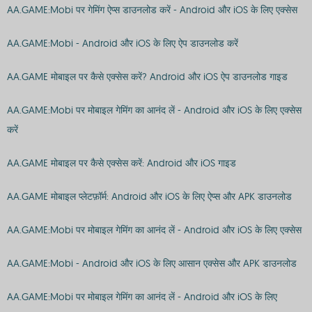
AA.GAME:Mobi पर गेमिंग ऐप्स डाउनलोड करें - Android और iOS के लिए एक्सेस
AA.GAME:Mobi - Android और iOS के लिए ऐप डाउनलोड करें
AA.GAME मोबाइल पर कैसे एक्सेस करें? Android और iOS ऐप डाउनलोड गाइड
AA.GAME:Mobi पर मोबाइल गेमिंग का आनंद लें - Android और iOS के लिए एक्सेस
करें
AA.GAME मोबाइल पर कैसे एक्सेस करें: Android और iOS गाइड
AA.GAME मोबाइल प्लेटफ़ॉर्म: Android और iOS के लिए ऐप्स और APK डाउनलोड
AA.GAME:Mobi पर मोबाइल गेमिंग का आनंद लें - Android और iOS के लिए एक्सेस
AA.GAME:Mobi - Android और iOS के लिए आसान एक्सेस और APK डाउनलोड
AA.GAME:Mobi पर मोबाइल गेमिंग का आनंद लें - Android और iOS के लिए