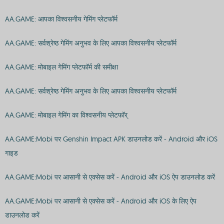
AA.GAME: आपका विश्वसनीय गेमिंग प्लेटफॉर्म
AA.GAME: सर्वश्रेष्ठ गेमिंग अनुभव के लिए आपका विश्वसनीय प्लेटफॉर्म
AA.GAME: मोबाइल गेमिंग प्लेटफॉर्म की समीक्षा
AA.GAME: सर्वश्रेष्ठ गेमिंग अनुभव के लिए आपका विश्वसनीय प्लेटफॉर्म
AA.GAME: मोबाइल गेमिंग का विश्वसनीय प्लेटफॉर्
AA.GAME:Mobi पर Genshin Impact APK डाउनलोड करें - Android और iOS
गाइड
AA.GAME:Mobi पर आसानी से एक्सेस करें - Android और iOS ऐप डाउनलोड करें
AA.GAME:Mobi पर आसानी से एक्सेस करें - Android और iOS के लिए ऐप
डाउनलोड करें