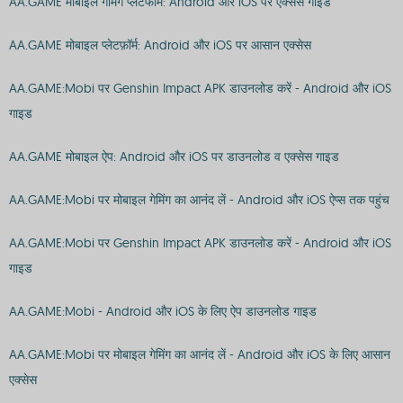
AA.GAME मोबाइल गेमिंग प्लेटफॉर्म: Android और iOS पर एक्सेस गाइड
AA.GAME मोबाइल प्लेटफ़ॉर्म: Android और iOS पर आसान एक्सेस
AA.GAME:Mobi पर Genshin Impact APK डाउनलोड करें - Android और iOS
गाइड
AA.GAME मोबाइल ऐप: Android और iOS पर डाउनलोड व एक्सेस गाइड
AA.GAME:Mobi पर मोबाइल गेमिंग का आनंद लें - Android और iOS ऐप्स तक पहुंच
AA.GAME:Mobi पर Genshin Impact APK डाउनलोड करें - Android और iOS
गाइड
AA.GAME:Mobi - Android और iOS के लिए ऐप डाउनलोड गाइड
AA.GAME:Mobi पर मोबाइल गेमिंग का आनंद लें - Android और iOS के लिए आसान
एक्सेस