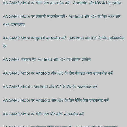
AA.GAME:Mobi पर गेमिंग ऐप्स डाउनलोड करें - Android और iOS के लिए एक्सेस
AA.GAME:Mobi पर आसानी से एक्सेस करें - Android और iOS के लिए APP और
APK डाउनलोड
AA.GAME:Mobi पर मुफ्त में डाउनलोड करें - Android और iOS के लिए आधिकारिक
ऐप
AA.GAME मोबाइल ऐप: Android और iOS पर आसान एक्सेस
AA.GAME:Mobi पर Android और iOS के लिए मोबाइल गेम्स डाउनलोड करें
AA.GAME:Mobi - Android और iOS के लिए ऐप डाउनलोड करें
AA.GAME:Mobi पर Android और iOS के लिए गेमिंग ऐप्स डाउनलोड करें
AA.GAME:Mobi पर गेमिंग एप्स और APK डाउनलोड करें