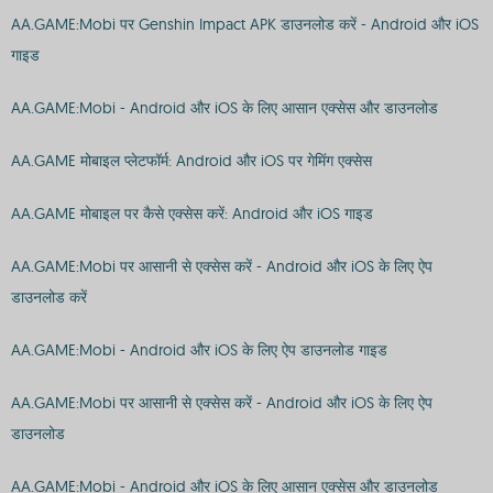
AA.GAME:Mobi पर Genshin Impact APK डाउनलोड करें - Android और iOS
गाइड
AA.GAME:Mobi - Android और iOS के लिए आसान एक्सेस और डाउनलोड
AA.GAME मोबाइल प्लेटफॉर्म: Android और iOS पर गेमिंग एक्सेस
AA.GAME मोबाइल पर कैसे एक्सेस करें: Android और iOS गाइड
AA.GAME:Mobi पर आसानी से एक्सेस करें - Android और iOS के लिए ऐप
डाउनलोड करें
AA.GAME:Mobi - Android और iOS के लिए ऐप डाउनलोड गाइड
AA.GAME:Mobi पर आसानी से एक्सेस करें - Android और iOS के लिए ऐप
डाउनलोड
AA.GAME:Mobi - Android और iOS के लिए आसान एक्सेस और डाउनलोड