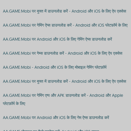
AA.GAME:Mobi पर मुफ्त में डाउनलोड करें - Android और iOS के लिए ऐप एक्सेस
AA.GAME:Mobi पर गेमिंग ऐप्स डाउनलोड करें - Android और iOS प्लेटफ़ॉर्म के लिए
AA.GAME:Mobi पर Android और iOS के लिए गेमिंग ऐप्स डाउनलोड करें
AA.GAME:Mobi पर गेम्स डाउनलोड करें - Android और iOS के लिए ऐप एक्सेस
AA.GAME:Mobi - Android और iOS के लिए मोबाइल गेमिंग प्लेटफ़ॉर्म
AA.GAME:Mobi पर मुफ्त में डाउनलोड करें - Android और iOS के लिए ऐप एक्सेस
AA.GAME:Mobi पर गेमिंग एप्प और APK डाउनलोड करें - Android और Apple
प्लेटफ़ॉर्म के लिए
AA.GAME:Mobi पर Android और iOS के लिए गेम ऐप्स डाउनलोड करें