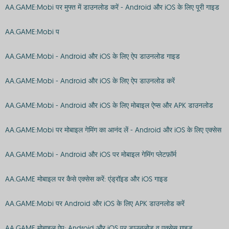
AA.GAME:Mobi पर मुफ्त में डाउनलोड करें - Android और iOS के लिए पूरी गाइड
AA.GAME:Mobi प
AA.GAME:Mobi - Android और iOS के लिए ऐप डाउनलोड गाइड
AA.GAME:Mobi - Android और iOS के लिए ऐप डाउनलोड करें
AA.GAME:Mobi - Android और iOS के लिए मोबाइल ऐप्स और APK डाउनलोड
AA.GAME:Mobi पर मोबाइल गेमिंग का आनंद लें - Android और iOS के लिए एक्सेस
AA.GAME:Mobi - Android और iOS पर मोबाइल गेमिंग प्लेटफ़ॉर्म
AA.GAME मोबाइल पर कैसे एक्सेस करें: एंड्रॉइड और iOS गाइड
AA.GAME:Mobi पर Android और iOS के लिए APK डाउनलोड करें
AA.GAME मोबाइल ऐप: Android और iOS पर डाउनलोड व एक्सेस गाइड