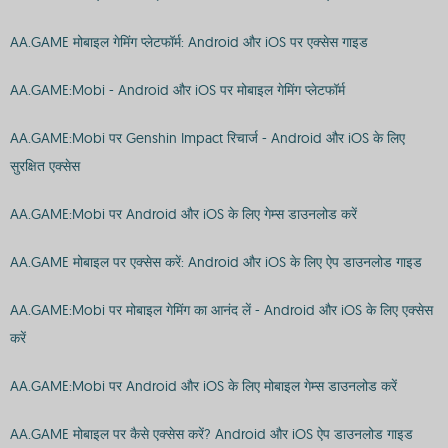
AA.GAME मोबाइल गेमिंग प्लेटफॉर्म: Android और iOS पर एक्सेस गाइड
AA.GAME:Mobi - Android और iOS पर मोबाइल गेमिंग प्लेटफॉर्म
AA.GAME:Mobi पर Genshin Impact रिचार्ज - Android और iOS के लिए
सुरक्षित एक्सेस
AA.GAME:Mobi पर Android और iOS के लिए गेम्स डाउनलोड करें
AA.GAME मोबाइल पर एक्सेस करें: Android और iOS के लिए ऐप डाउनलोड गाइड
AA.GAME:Mobi पर मोबाइल गेमिंग का आनंद लें - Android और iOS के लिए एक्सेस
करें
AA.GAME:Mobi पर Android और iOS के लिए मोबाइल गेम्स डाउनलोड करें
AA.GAME मोबाइल पर कैसे एक्सेस करें? Android और iOS ऐप डाउनलोड गाइड