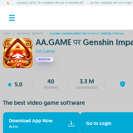
AAGAME OFFIC ऐप: ANDROID और IOS पर डाउनलोड करें
AA गेम्स: ANDROID और IOS पर मुफ्त ग
HOME
/
【AA.GAME】 लोकप्रिय गेम्स
/
AA.GAME पर GENSHIN IMPACT APK डाउनलोड करें - ANDROID और IOS गाइड
AA.GAME पर Genshin Impact
AA.Game
#2
EDITORS
40
3.3 M
5.0
reviews
downloads
The best video game software
Download App Now
Go to Login
20.3.1.6