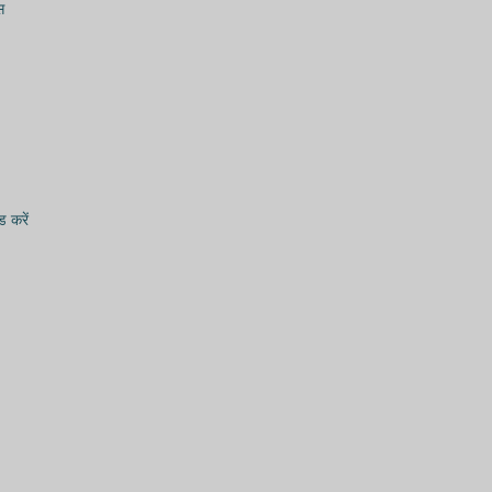
स
 करें