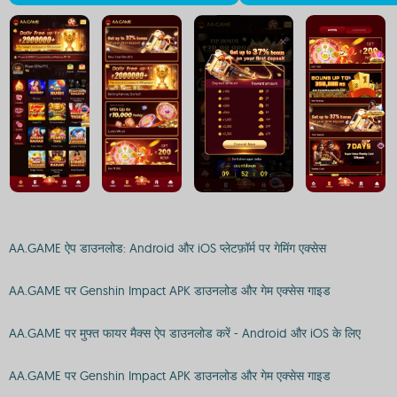
AA.GAME ऐप डाउनलोड: Android और iOS प्लेटफ़ॉर्म पर गेमिंग एक्सेस
AA.GAME पर Genshin Impact APK डाउनलोड और गेम एक्सेस गाइड
AA.GAME पर मुफ्त फायर मैक्स ऐप डाउनलोड करें - Android और iOS के लिए
AA.GAME पर Genshin Impact APK डाउनलोड और गेम एक्सेस गाइड