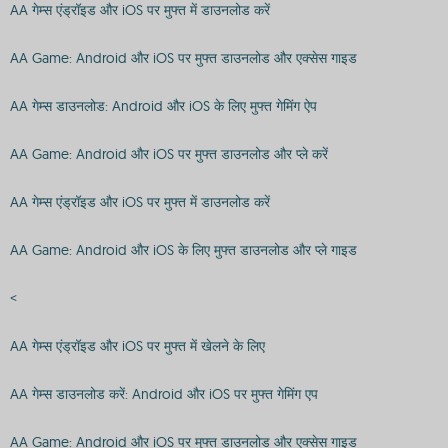
AA गेम्स एंड्रॉइड और iOS पर मुफ्त में डाउनलोड करें
AA Game: Android और iOS पर मुफ्त डाउनलोड और एक्सेस गाइड
AA गेम्स डाउनलोड: Android और iOS के लिए मुफ्त गेमिंग ऐप
AA Game: Android और iOS पर मुफ्त डाउनलोड और प्ले करें
AA गेम्स एंड्रॉइड और iOS पर मुफ्त में डाउनलोड करें
AA Game: Android और iOS के लिए मुफ्त डाउनलोड और प्ले गाइड
<
AA गेम्स एंड्रॉइड और iOS पर मुफ्त में खेलने के लिए
AA गेम्स डाउनलोड करें: Android और iOS पर मुफ्त गेमिंग एप
AA Game: Android और iOS पर मुफ्त डाउनलोड और एक्सेस गाइड