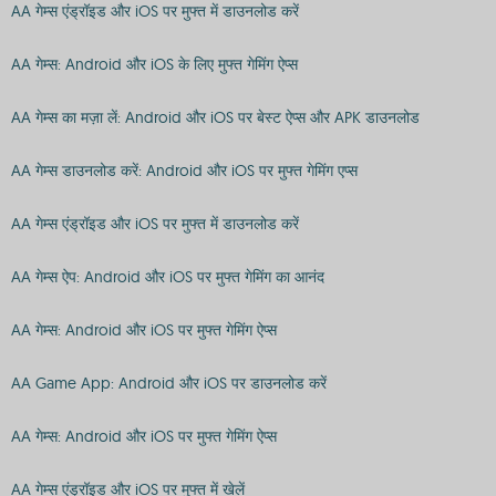
AA गेम्स एंड्रॉइड और iOS पर मुफ्त में डाउनलोड करें
AA गेम्स: Android और iOS के लिए मुफ्त गेमिंग ऐप्स
AA गेम्स का मज़ा लें: Android और iOS पर बेस्ट ऐप्स और APK डाउनलोड
AA गेम्स डाउनलोड करें: Android और iOS पर मुफ्त गेमिंग एप्स
AA गेम्स एंड्रॉइड और iOS पर मुफ्त में डाउनलोड करें
AA गेम्स ऐप: Android और iOS पर मुफ्त गेमिंग का आनंद
AA गेम्स: Android और iOS पर मुफ्त गेमिंग ऐप्स
AA Game App: Android और iOS पर डाउनलोड करें
AA गेम्स: Android और iOS पर मुफ्त गेमिंग ऐप्स
AA गेम्स एंड्रॉइड और iOS पर मुफ्त में खेलें