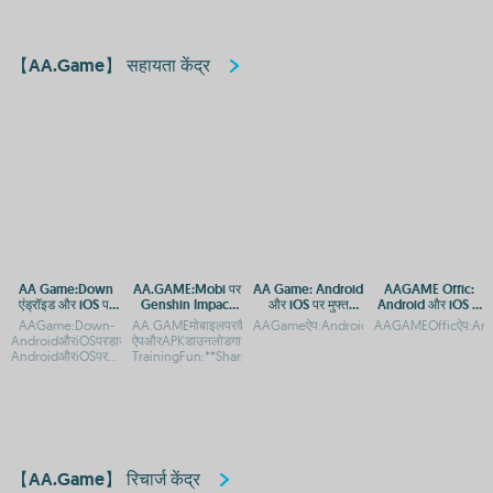
【AA.Game】 सहायता केंद्र
AA Game:Down
AA.GAME:Mobi पर
AA Game: Android
AAGAME Offic:
एंड्रॉइड और iOS पर
Genshin Impact
और iOS पर मुफ्त
Android और iOS के
डाउनलोड कैसे करें
APK डाउनलोड करें -
डाउनलोड और एक्सेस
लिए ऐप डाउनलोड गाइड
AAGame:Down-
AA.GAMEमोबाइलपरकैसेएक्सेसकरें?
AAGameऐप:AndroidऔरiOSपरमुफ्तगेमिंगकाआन
AAGAMEOfficऐप:And
Android और iOS
AndroidऔरiOSपरडाउनलोडकरेंAAGame:Down-
ऐपऔरAPKडाउनलोडगाइड***Brain-
गाइड
AndroidऔरiOSपरडाउनलोडकरेंAAGame:Down-
TrainingFun:**Sharpenyourlangua
An
【AA.Game】 रिचार्ज केंद्र