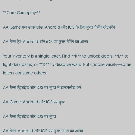
**Core Gameplay:**
AA Game एप्प डाउनलोड: Android और iOS के लिए मुफ्त गेमिंग प्लेटफॉर्म
AA गेम्स ऐप: Android और iOS पर मुफ्त गेमिंग का आनंद
Your inventory is a single letter. Find **K** to unlock doors, **L** to
light dark paths, or **D** to dissolve walls. But choose wisely—some
letters consume others.
AA गेम्स एंड्रॉइड और iOS पर मुफ्त में डाउनलोड करें
AA Game: Android और iOS पर मुफ्त
AA गेम्स एंड्रॉइड और iOS पर मुफ्त
AA गेम्स: Android और iOS पर मुफ्त गेमिंग का आनंद