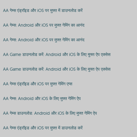
AA गेम्स एंड्रॉइड और iOS पर मुफ्त में डाउनलोड करें
AA गेम्स: Android और iOS पर मुफ्त गेमिंग का आनंद
AA गेम्स: Android और iOS पर मुफ्त गेमिंग का आनंद
AA Game डाउनलोड करें: Android और iOS के लिए मुफ्त ऐप एक्सेस
AA Game डाउनलोड करें: Android और iOS के लिए मुफ्त ऐप एक्सेस
AA गेम्स एंड्रॉइड और iOS पर मुफ्त गेमिंग एप्स
AA गेम्स: Android और iOS के लिए मुफ्त गेमिंग ऐप
AA गेम्स डाउनलोड: Android और iOS के लिए मुफ्त गेमिंग ऐप
AA गेम्स एंड्रॉइड और iOS पर मुफ्त में डाउनलोड करें