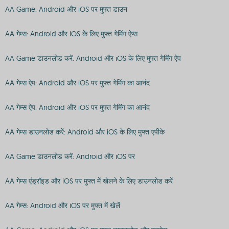
AA Game: Android और iOS पर मुफ्त डाउन
AA गेम्स: Android और iOS के लिए मुफ्त गेमिंग ऐप्स
AA Game डाउनलोड करें: Android और iOS के लिए मुफ्त गेमिंग ऐप
AA गेम्स ऐप: Android और iOS पर मुफ्त गेमिंग का आनंद
AA गेम्स ऐप: Android और iOS पर मुफ्त गेमिंग का आनंद
AA गेम्स डाउनलोड करें: Android और iOS के लिए मुफ्त एपीके
AA Game डाउनलोड करें: Android और iOS पर
AA गेम्स एंड्रॉइड और iOS पर मुफ्त में खेलने के लिए डाउनलोड करें
AA गेम्स: Android और iOS पर मुफ्त में खेलें