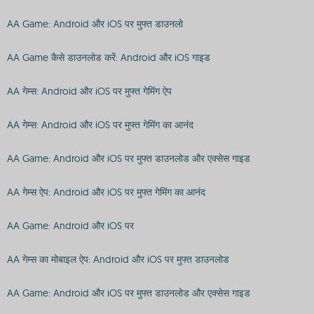
AA Game: Android और iOS पर मुफ्त डाउनलो
AA Game कैसे डाउनलोड करें: Android और iOS गाइड
AA गेम्स: Android और iOS पर मुफ्त गेमिंग ऐप
AA गेम्स: Android और iOS पर मुफ्त गेमिंग का आनंद
AA Game: Android और iOS पर मुफ्त डाउनलोड और एक्सेस गाइड
AA गेम्स ऐप: Android और iOS पर मुफ्त गेमिंग का आनंद
AA Game: Android और iOS पर
AA गेम्स का मोबाइल ऐप: Android और iOS पर मुफ्त डाउनलोड
AA Game: Android और iOS पर मुफ्त डाउनलोड और एक्सेस गाइड