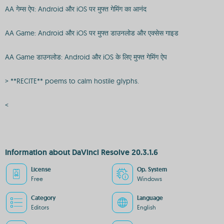
AA गेम्स ऐप: Android और iOS पर मुफ्त गेमिंग का आनंद
AA Game: Android और iOS पर मुफ्त डाउनलोड और एक्सेस गाइड
AA Game डाउनलोड: Android और iOS के लिए मुफ्त गेमिंग ऐप
> **RECITE** poems to calm hostile glyphs.
<
Information about DaVinci Resolve 20.3.1.6
License
Op. System
Free
Windows
Category
Language
Editors
English