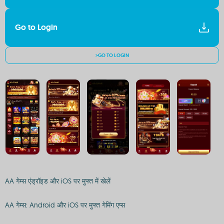
Go to Login
>GO TO LOGIN
AA गेम्स एंड्रॉइड और iOS पर मुफ्त में खेलें
AA गेम्स: Android और iOS पर मुफ्त गेमिंग एप्स