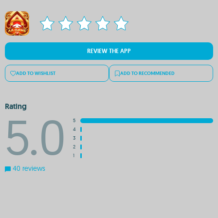
REVIEW THE APP
ADD TO WISHLIST
ADD TO RECOMMENDED
Rating
5.0
5
4
3
2
1
40 reviews