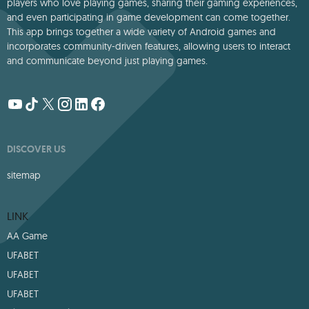
players who love playing games, sharing their gaming experiences,
and even participating in game development can come together.
This app brings together a wide variety of Android games and
incorporates community-driven features, allowing users to interact
and communicate beyond just playing games.
DISCOVER US
sitemap
LINK
AA Game
UFABET
UFABET
UFABET