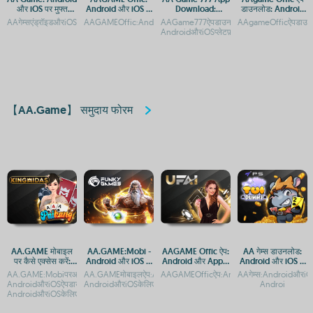
और iOS पर मुफ्त
Android और iOS के
Download:
डाउनलोड: Android
डाउनलोड और एक्सेस
लिए ऐप डाउनलोड गाइड
Android & iOS
और iOS प्लेटफ़ॉर्म पर
AAगेम्सएंड्रॉइडऔरiOSपरमुफ्तमेंडाउनलोडकरेंAAGameडाउनलोड:AndroidऔरiOSपरमुफ्तगेमिंगएक्स
AAGAMEOffic:AndroidऔरAppleकेलिएAPPडाउनलोडगाइडAAGAMEOf
AAGame777ऐपडाउनलोड-
AAgameOfficऐपडाउनलो
गाइड
मोबाइल गेमिंग प्लेटफॉर्म
एक्सेस गाइड
AndroidऔरiOSप्लेटफ़ॉर्मपरगेमिंगएक्सेसAAGa
【AA.Game】 समुदाय फोरम
AA.GAME मोबाइल
AA.GAME:Mobi -
AAGAME Offic ऐप:
AA गेम्स डाउनलोड:
पर कैसे एक्सेस करें:
Android और iOS के
Android और Apple
Android और iOS के
Android और iOS
लिए ऐप डाउनलोड करें
पर मुफ्त डाउनलोड
लिए मुफ्त गेमिंग ऐप
AA.GAME:Mobiपरआसानीसेएक्सेसकरें-
AA.GAMEमोबाइलऐप:AndroidऔरiOSपरआसानएक्सेसAA.GAME:Mobi-
AAGAMEOfficऐप:AndroidऔरAppleपरडाउनल
AAगेम्स:AndroidऔरiO
गाइड
AndroidऔरiOSऐपडाउनलोडAA.GAME:Mobi-
AndroidऔरiOSकेलिएऐपडाउनलोडगाइडAA.GA
Androi
AndroidऔरiOSकेलिएमोबाइ