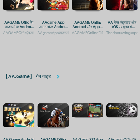
AAGAME Offic ऐप
AAgame App
AAGAME Onlin:
AA गेम्स एंड्रॉइड और
डाउनलोड: Android
डाउनलोड: Android
Android और Apple
iOS पर मुफ्त में
और iOS प्लेटफ़ॉर्म
और iOS के लिए मुफ्त
के लिए APP एक्सेस
डाउनलोड करें
AAGAMEOfficऐपडाउनलोड:AndroidऔरiOSप्लेटफॉर्मगाइडAAGAMEOfficऐप:AndroidऔरiOSप
AAgameAppडाउनलोड:AndroidऔरiOSकेलिएगेमिंगप्लेटफॉर्मAAgameA
AAGAMEOnlineगेमिंगप्लेटफ़ॉर्म:Androidऔर
Thedoorswingsopensi
गाइड
गेमिंग प्लेटफॉर्म
【AA.Game】 गेम गाइड
AA Game: Android
AAGAME Offic:
AA Game 777 App
AAgame Offic ऐप