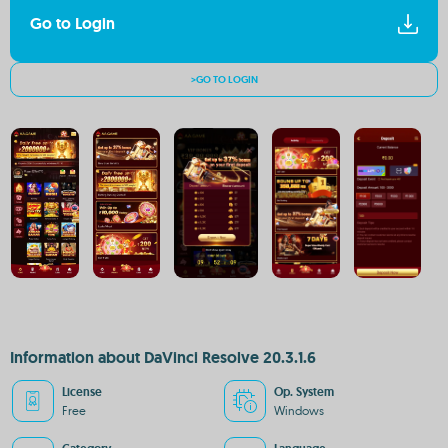
Go to Login
>GO TO LOGIN
Information about DaVinci Resolve 20.3.1.6
License
Op. System
Free
Windows