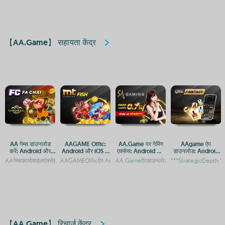
【AA.Game】 सहायता केंद्र
AA गेम्स डाउनलोड
AAGAME Offic:
AA.Game पर गेमिंग
AAgame ऐप
करें: Android और
Android और iOS के
एक्सेस: Android और
डाउनलोड: Android
iOS पर मुफ्त गेमिंग एप्स
लिए ऐप डाउनलोड गाइड
iOS के लिए ऐप
और iOS प्लेटफ़ॉर्म पर
AAगेम्सकामोबाइलऐक्सेस:AndroidऔरiOSपरडाउनलोडगाइडAAगेम्सएंड्रॉइडऔरiOSपरमुफ्तमेंखेलनेकेल
AAGAMEOfficऐप:AndroidऔरAppleपरडाउनलोडकरेंAAGAMEOfficऐ
AA.Gameऐपडाउनलोडगाइड:AndroidऔरiOSप्लेटफ़
***StrategicDepth:
डाउनलोड करें
गेमिंग एक्सेस
【AA.Game】 रिचार्ज केंद्र