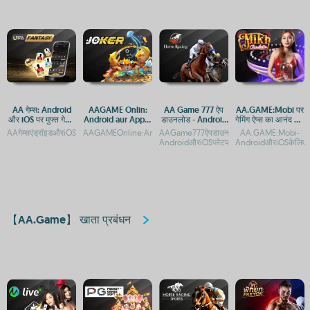
AA गेम्स: Android
AAGAME Onlin:
AA Game 777 ऐप
AA.GAME:Mobi पर
और iOS पर मुफ्त गेमिंग
Android aur Apple
डाउनलोड - Android
गेमिंग ऐप्स का आनंद लें -
ऐप्स का संग्रह
ke liye ek saath
और iOS प्लेटफ़ॉर्म पर
Android और iOS के
AAगेम्सएंड्रॉइडऔरiOSपरमुफ्तमेंडाउनलोडकरेंAAगेम्सएंड्रॉइडऔरiOSपरमुफ्तमेंडाउनलोडकरनेकेलिएउ
AAGAMEOnline:AndroidऔरAppleपरएक्सेसकरेंAAGAMEOnlinएक
AAGame777ऐपडाउनलोड-
AA.GAME:Mobi-
access kaise
एक्सेस
लिए एक्सेस
AndroidऔरiOSप्लेटफॉर्मगाइडAAGame777ऐपडाउ
AndroidऔरiOSकेलिएऐ
karein
【AA.Game】 खाता प्रबंधन