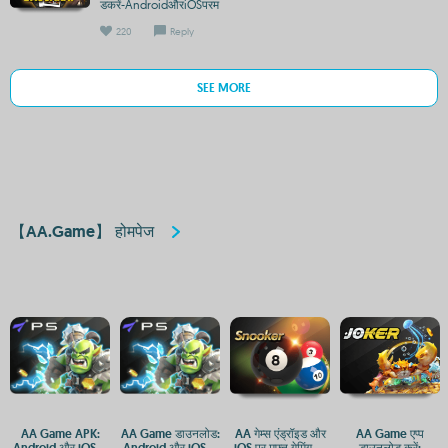
डकरें-AndroidऔरiOSपरम
220
Reply
SEE MORE
【AA.Game】 होमपेज
AA Game APK:
AA Game डाउनलोड:
AA गेम्स एंड्रॉइड और
AA Game एप्प
Android और iOS के
Android और iOS के
iOS पर मुफ्त गेमिंग का
डाउनलोड करें: