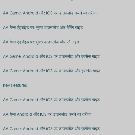
AA Game: Android और iOS पर डाउनलोड करने का तरीका
AA गेम्स एंड्रॉइड पर: मुफ्त डाउनलोड और गेमिंग गाइड
AA गेम्स एंड्रॉइड पर: मुफ्त डाउनलोड और प्ले गाइड
AA Game: Android और iOS पर डाउनलोड और एक्सेस गाइड
AA Game: Android और iOS पर डाउनलोड और इंस्टॉल गाइड
Key Features:
AA Game: Android और iOS पर डाउनलोड और एक्सेस गाइड
AA गेम्स Android और iOS पर डाउनलोड करने का तरीका
AA Game: Android और iOS पर डाउनलोड और एक्सेस गाइड