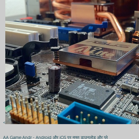
<
AA Game:Andr - Android और iOS पर मुफ्त डाउनलोड और प्ले