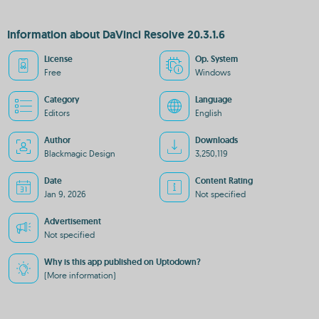
Information about DaVinci Resolve 20.3.1.6
License
Op. System
Free
Windows
Category
Language
Editors
English
Author
Downloads
Blackmagic Design
3,250,119
Date
Content Rating
Jan 9, 2026
Not specified
Advertisement
Not specified
Why is this app published on Uptodown?
(More information)