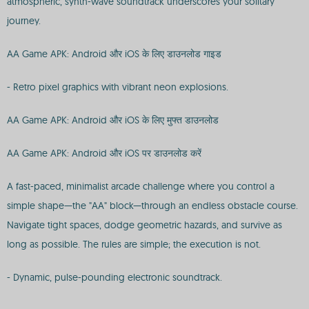
atmospheric, synth-wave soundtrack underscores your solitary
journey.
AA Game APK: Android और iOS के लिए डाउनलोड गाइड
- Retro pixel graphics with vibrant neon explosions.
AA Game APK: Android और iOS के लिए मुफ्त डाउनलोड
AA Game APK: Android और iOS पर डाउनलोड करें
A fast-paced, minimalist arcade challenge where you control a
simple shape—the "AA" block—through an endless obstacle course.
Navigate tight spaces, dodge geometric hazards, and survive as
long as possible. The rules are simple; the execution is not.
- Dynamic, pulse-pounding electronic soundtrack.