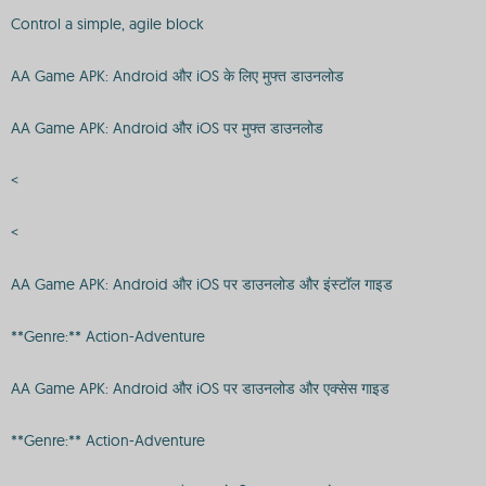
Control a simple, agile block
AA Game APK: Android और iOS के लिए मुफ्त डाउनलोड
AA Game APK: Android और iOS पर मुफ्त डाउनलोड
<
<
AA Game APK: Android और iOS पर डाउनलोड और इंस्टॉल गाइड
**Genre:** Action-Adventure
AA Game APK: Android और iOS पर डाउनलोड और एक्सेस गाइड
**Genre:** Action-Adventure