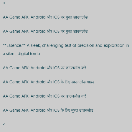
<
AA Game APK: Android और iOS पर मुफ्त डाउनलोड
AA Game APK: Android और iOS पर मुफ्त डाउनलोड
**Essence:** A sleek, challenging test of precision and exploration in
a silent, digital tomb.
AA Game APK: Android और iOS पर डाउनलोड करें
AA Game APK: Android और iOS के लिए डाउनलोड गाइड
AA Game APK: Android और iOS पर डाउनलोड करें
AA Game APK: Android और iOS के लिए मुफ्त डाउनलोड
<