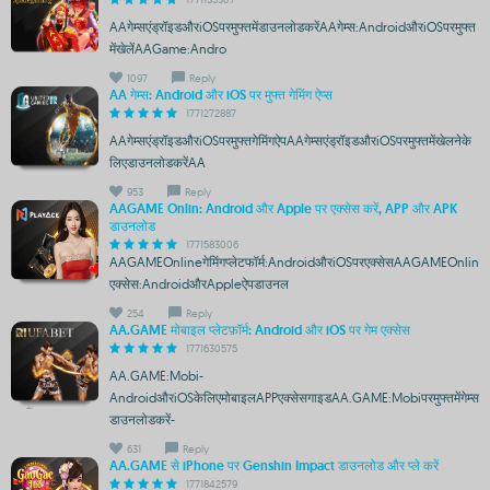
AAगेम्सएंड्रॉइडऔरiOSपरमुफ्तमेंडाउनलोडकरेंAAगेम्स:AndroidऔरiOSपरमुफ्त
मेंखेलेंAAGame:Andro
1097
Reply
AA गेम्स: Android और iOS पर मुफ्त गेमिंग ऐप्स
1771272887
AAगेम्सएंड्रॉइडऔरiOSपरमुफ्तगेमिंगऐपAAगेम्सएंड्रॉइडऔरiOSपरमुफ्तमेंखेलनेके
लिएडाउनलोडकरेंAA
953
Reply
AAGAME Onlin: Android और Apple पर एक्सेस करें, APP और APK
डाउनलोड
1771583006
AAGAMEOnlineगेमिंगप्लेटफॉर्म:AndroidऔरiOSपरएक्सेसAAGAMEOnlin
एक्सेस:AndroidऔरAppleऐपडाउनल
254
Reply
AA.GAME मोबाइल प्लेटफ़ॉर्म: Android और iOS पर गेम एक्सेस
1771630575
AA.GAME:Mobi-
AndroidऔरiOSकेलिएमोबाइलAPPएक्सेसगाइडAA.GAME:Mobiपरमुफ्तमेंगेम्स
डाउनलोडकरें-
631
Reply
AA.GAME से iPhone पर Genshin Impact डाउनलोड और प्ले करें
1771842579