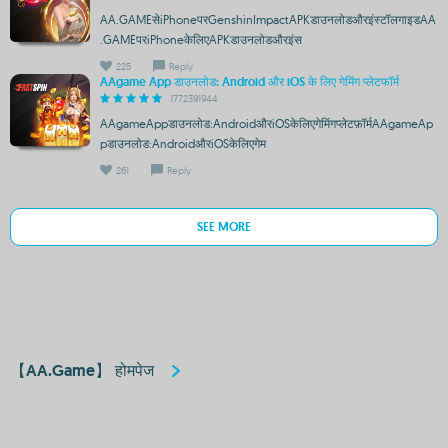
AA.GAMEसेiPhoneपरGenshinImpactAPKडाउनलोडऔरइंस्टॉलगाइडAA
.GAMEपरiPhoneकेलिएAPKडाउनलोडऔरइंस
225
Reply
AAgame App डाउनलोड: Android और iOS के लिए गेमिंग प्लेटफॉर्म
1772391944
AAgameAppडाउनलोड:AndroidऔरiOSकेलिएगेमिंगप्लेटफ़ॉर्मAAgameAp
pडाउनलोड:AndroidऔरiOSकेलिएगेम
261
Reply
SEE MORE
【AA.Game】 होमपेज