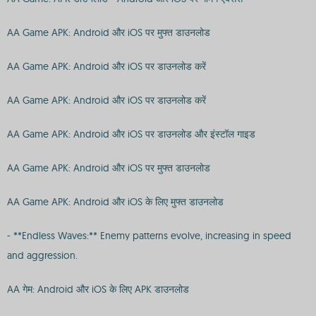
AA Game APK: Android और iOS पर मुफ्त डाउनलोड
AA Game APK: Android और iOS पर डाउनलोड करें
AA Game APK: Android और iOS पर डाउनलोड करें
AA Game APK: Android और iOS पर डाउनलोड और इंस्टॉल गाइड
AA Game APK: Android और iOS पर मुफ्त डाउनलोड
AA Game APK: Android और iOS के लिए मुफ्त डाउनलोड
- **Endless Waves:** Enemy patterns evolve, increasing in speed
and aggression.
AA गेम: Android और iOS के लिए APK डाउनलोड