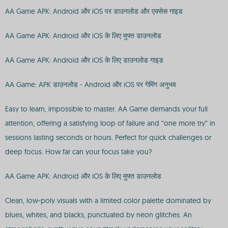
AA Game APK: Android और iOS पर डाउनलोड और एक्सेस गाइड
AA Game APK: Android और iOS के लिए मुफ्त डाउनलोड
AA Game APK: Android और iOS के लिए डाउनलोड गाइड
AA Game: APK डाउनलोड - Android और iOS पर गेमिंग अनुभव
Easy to learn, impossible to master. AA Game demands your full
attention, offering a satisfying loop of failure and “one more try” in
sessions lasting seconds or hours. Perfect for quick challenges or
deep focus. How far can your focus take you?
AA Game APK: Android और iOS के लिए मुफ्त डाउनलोड
Clean, low-poly visuals with a limited color palette dominated by
blues, whites, and blacks, punctuated by neon glitches. An