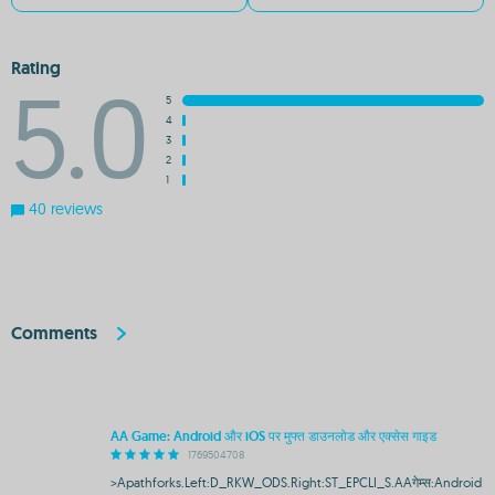
Rating
5.0
5
4
3
2
1
40 reviews
Comments
AA Game: Android और iOS पर मुफ्त डाउनलोड और एक्सेस गाइड
1769504708
>Apathforks.Left:D_RKW_ODS.Right:ST_EPCLI_S.AAगेम्स:Android