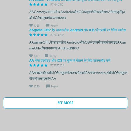
1771640310
AAGameएप्पडाउनलोड:AndroidऔरiOSपरमुफ्तगेमिंगएक्सेसAAगेम्सएंड्रॉइड
औरiOSपरमुफ्तमेंडाउनलोडकर
1065
Reply
AAgame Offic ऐप डाउनलोड: Android और iOS प्लेटफ़ॉर्म पर गेमिंग एक्सेस
1771904792
AAgameOfficऐपडाउनलोड:AndroidऔरiOSप्लेटफ़ॉर्मपरएक्सेसगाइडAAga
meOfficऐपडाउनलोड:AndroidऔरiO
832
Reply
AA गेम्स एंड्रॉइड और iOS पर मुफ्त में खेलने के लिए डाउनलोड करें
1772355204
AAगेम्सएंड्रॉइडऔरiOSपरमुफ्तमेंडाउनलोडकरेंAAगेम्स:AndroidऔरiOSपरमुफ्त
गेमिंगऐप्सकाएक्सेसAA
1030
Reply
SEE MORE