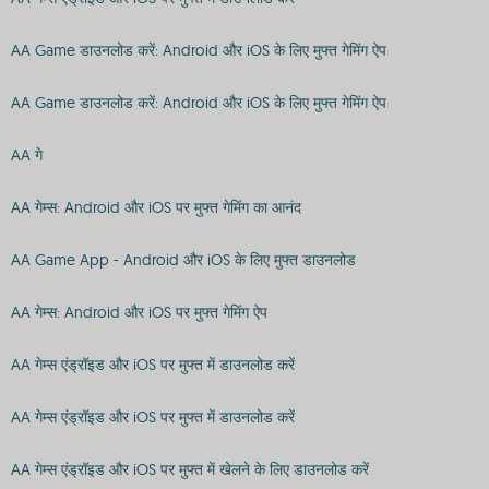
AA Game डाउनलोड करें: Android और iOS के लिए मुफ्त गेमिंग ऐप
AA Game डाउनलोड करें: Android और iOS के लिए मुफ्त गेमिंग ऐप
AA गे
AA गेम्स: Android और iOS पर मुफ्त गेमिंग का आनंद
AA Game App - Android और iOS के लिए मुफ्त डाउनलोड
AA गेम्स: Android और iOS पर मुफ्त गेमिंग ऐप
AA गेम्स एंड्रॉइड और iOS पर मुफ्त में डाउनलोड करें
AA गेम्स एंड्रॉइड और iOS पर मुफ्त में डाउनलोड करें
AA गेम्स एंड्रॉइड और iOS पर मुफ्त में खेलने के लिए डाउनलोड करें