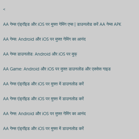
<
AA गेम्स एंड्रॉइड और iOS पर मुफ्त गेमिंग एप्स | डाउनलोड करें AA गेम्स APK
AA गेम्स: Android और iOS पर मुफ्त गेमिंग का आनंद
AA गेम्स डाउनलोड: Android और iOS पर मुफ्
AA Game: Android और iOS पर मुफ्त डाउनलोड और एक्सेस गाइड
AA गेम्स एंड्रॉइड और iOS पर मुफ्त में डाउनलोड करें
AA गेम्स एंड्रॉइड और iOS पर मुफ्त में डाउनलोड करें
AA गेम्स: Android और iOS पर मुफ्त गेमिंग का आनंद
AA गेम्स एंड्रॉइड और iOS पर मुफ्त में डाउनलोड करें