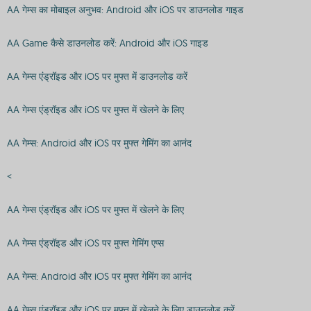
AA गेम्स का मोबाइल अनुभव: Android और iOS पर डाउनलोड गाइड
AA Game कैसे डाउनलोड करें: Android और iOS गाइड
AA गेम्स एंड्रॉइड और iOS पर मुफ्त में डाउनलोड करें
AA गेम्स एंड्रॉइड और iOS पर मुफ्त में खेलने के लिए
AA गेम्स: Android और iOS पर मुफ्त गेमिंग का आनंद
<
AA गेम्स एंड्रॉइड और iOS पर मुफ्त में खेलने के लिए
AA गेम्स एंड्रॉइड और iOS पर मुफ्त गेमिंग एप्स
AA गेम्स: Android और iOS पर मुफ्त गेमिंग का आनंद
AA गेम्स एंड्रॉइड और iOS पर मुफ्त में खेलने के लिए डाउनलोड करें