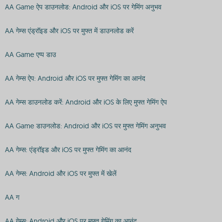
AA Game ऐप डाउनलोड: Android और iOS पर गेमिंग अनुभव
AA गेम्स एंड्रॉइड और iOS पर मुफ्त में डाउनलोड करें
AA Game एप्प डाउ
AA गेम्स ऐप: Android और iOS पर मुफ्त गेमिंग का आनंद
AA गेम्स डाउनलोड करें: Android और iOS के लिए मुफ्त गेमिंग ऐप
AA Game डाउनलोड: Android और iOS पर मुफ्त गेमिंग अनुभव
AA गेम्स: एंड्रॉइड और iOS पर मुफ्त गेमिंग का आनंद
AA गेम्स: Android और iOS पर मुफ्त में खेलें
AA ग
AA गेम्स: Android और iOS पर मुफ्त गेमिंग का आनंद