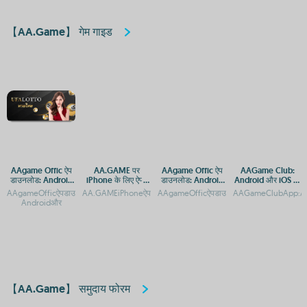
【AA.Game】 गेम गाइड
AAgame Offic ऐप
AA.GAME पर
AAgame Offic ऐप
AAGame Club:
डाउनलोड: Android
iPhone के लिए ऐप्स
डाउनलोड: Android
Android और iOS पर
और iOS प्लेटफ़ॉर्म पर
और गेम्स डाउनलोड करें
और iOS प्लेटफ़ॉर्म पर
मुफ्त डाउनलोड और
AAgameOfficऐपडाउनलोड:AndroidऔरiOSप्लेटफ़ॉर्मपरगेमिंगएक्सेसAAgameOfficऐपडाउनलोड-
AA.GAMEiPhoneऐपडाउनलोड:iOSऔरAndroidप्लेटफॉर्मपरगेमिंगएक्स
AAgameOfficऐपडाउनलोड:AndroidऔरiOSप्लेटफ
AAGameClubApp:An
गेमिंग एक्सेस
एक्सेस गाइड
एक्सेस गाइड
Androidऔर
【AA.Game】 समुदाय फोरम