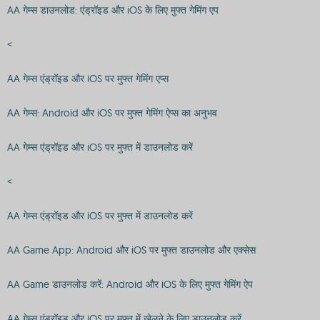
AA गेम्स डाउनलोड: एंड्रॉइड और iOS के लिए मुफ्त गेमिंग एप
<
AA गेम्स एंड्रॉइड और iOS पर मुफ्त गेमिंग एप्स
AA गेम्स: Android और iOS पर मुफ्त गेमिंग ऐप्स का अनुभव
AA गेम्स एंड्रॉइड और iOS पर मुफ्त में डाउनलोड करें
<
AA गेम्स एंड्रॉइड और iOS पर मुफ्त में डाउनलोड करें
AA Game App: Android और iOS पर मुफ्त डाउनलोड और एक्सेस
AA Game डाउनलोड करें: Android और iOS के लिए मुफ्त गेमिंग ऐप
AA गेम्स एंड्रॉइड और iOS पर मुफ्त में खेलने के लिए डाउनलोड करें