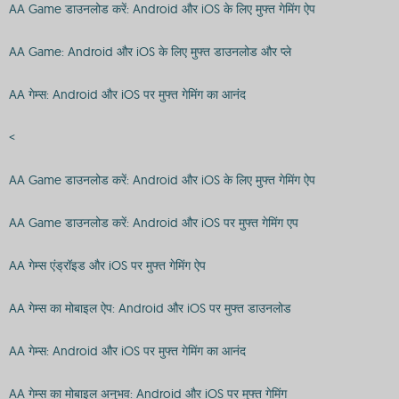
AA Game डाउनलोड करें: Android और iOS के लिए मुफ्त गेमिंग ऐप
AA Game: Android और iOS के लिए मुफ्त डाउनलोड और प्ले
AA गेम्स: Android और iOS पर मुफ्त गेमिंग का आनंद
<
AA Game डाउनलोड करें: Android और iOS के लिए मुफ्त गेमिंग ऐप
AA Game डाउनलोड करें: Android और iOS पर मुफ्त गेमिंग एप
AA गेम्स एंड्रॉइड और iOS पर मुफ्त गेमिंग ऐप
AA गेम्स का मोबाइल ऐप: Android और iOS पर मुफ्त डाउनलोड
AA गेम्स: Android और iOS पर मुफ्त गेमिंग का आनंद
AA गेम्स का मोबाइल अनुभव: Android और iOS पर मुफ्त गेमिंग