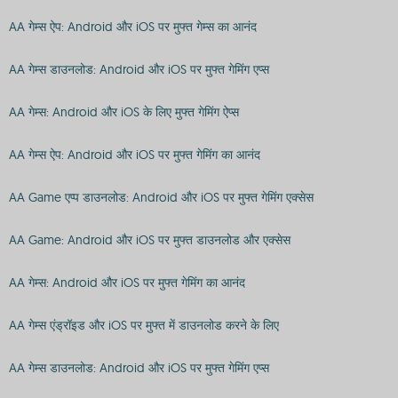
AA गेम्स ऐप: Android और iOS पर मुफ्त गेम्स का आनंद
AA गेम्स डाउनलोड: Android और iOS पर मुफ्त गेमिंग एप्स
AA गेम्स: Android और iOS के लिए मुफ्त गेमिंग ऐप्स
AA गेम्स ऐप: Android और iOS पर मुफ्त गेमिंग का आनंद
AA Game एप्प डाउनलोड: Android और iOS पर मुफ्त गेमिंग एक्सेस
AA Game: Android और iOS पर मुफ्त डाउनलोड और एक्सेस
AA गेम्स: Android और iOS पर मुफ्त गेमिंग का आनंद
AA गेम्स एंड्रॉइड और iOS पर मुफ्त में डाउनलोड करने के लिए
AA गेम्स डाउनलोड: Android और iOS पर मुफ्त गेमिंग एप्स