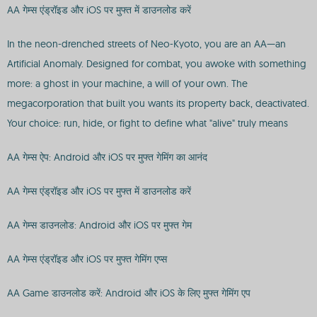
AA गेम्स एंड्रॉइड और iOS पर मुफ्त में डाउनलोड करें
In the neon-drenched streets of Neo-Kyoto, you are an AA—an
Artificial Anomaly. Designed for combat, you awoke with something
more: a ghost in your machine, a will of your own. The
megacorporation that built you wants its property back, deactivated.
Your choice: run, hide, or fight to define what "alive" truly means
AA गेम्स ऐप: Android और iOS पर मुफ्त गेमिंग का आनंद
AA गेम्स एंड्रॉइड और iOS पर मुफ्त में डाउनलोड करें
AA गेम्स डाउनलोड: Android और iOS पर मुफ्त गेम
AA गेम्स एंड्रॉइड और iOS पर मुफ्त गेमिंग एप्स
AA Game डाउनलोड करें: Android और iOS के लिए मुफ्त गेमिंग एप