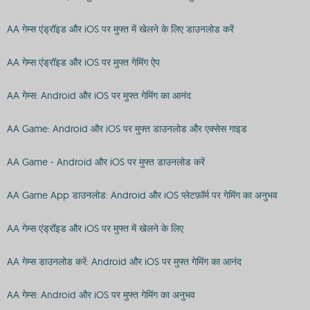
AA गेम्स एंड्रॉइड और iOS पर मुफ्त में खेलने के लिए डाउनलोड करें
AA गेम्स एंड्रॉइड और iOS पर मुफ्त गेमिंग ऐप
AA गेम्स: Android और iOS पर मुफ्त गेमिंग का आनंद
AA Game: Android और iOS पर मुफ्त डाउनलोड और एक्सेस गाइड
AA Game - Android और iOS पर मुफ्त डाउनलोड करें
AA Game App डाउनलोड: Android और iOS प्लेटफ़ॉर्म पर गेमिंग का अनुभव
AA गेम्स एंड्रॉइड और iOS पर मुफ्त में खेलने के लिए
AA गेम्स डाउनलोड करें: Android और iOS पर मुफ्त गेमिंग का आनंद
AA गेम्स: Android और iOS पर मुफ्त गेमिंग का अनुभव