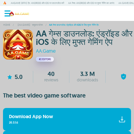
AAGAME OFFIC ऐप: ANDROID और IOS पर डाउनलोड करें
AA गेम्स: ANDROID और IOS पर मुफ्त गेमिंग का आनंद
AA GAME:ONLI 
HOME
/
【AA.GAME】 समुदाय फोरम
/
AA गेम्स डाउनलोड: एंड्रॉइड और IOS के लिए मुफ्त गेमिंग ऐप
AA गेम्स डाउनलोड: एंड्रॉइड और
iOS के लिए मुफ्त गेमिंग ऐप
AA.Game
#2
EDITORS
40
3.3 M
5.0
reviews
downloads
The best video game software
Download App Now
20.3.1.6