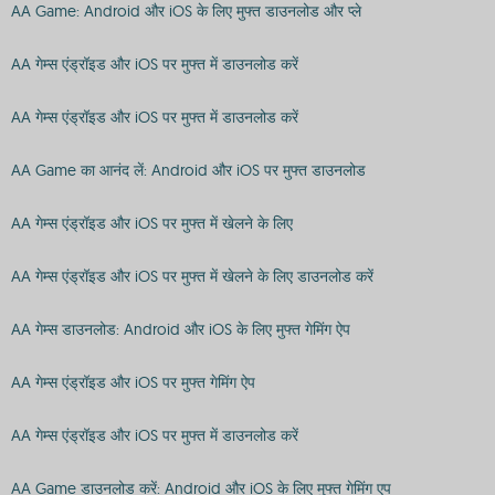
AA Game: Android और iOS के लिए मुफ्त डाउनलोड और प्ले
AA गेम्स एंड्रॉइड और iOS पर मुफ्त में डाउनलोड करें
AA गेम्स एंड्रॉइड और iOS पर मुफ्त में डाउनलोड करें
AA Game का आनंद लें: Android और iOS पर मुफ्त डाउनलोड
AA गेम्स एंड्रॉइड और iOS पर मुफ्त में खेलने के लिए
AA गेम्स एंड्रॉइड और iOS पर मुफ्त में खेलने के लिए डाउनलोड करें
AA गेम्स डाउनलोड: Android और iOS के लिए मुफ्त गेमिंग ऐप
AA गेम्स एंड्रॉइड और iOS पर मुफ्त गेमिंग ऐप
AA गेम्स एंड्रॉइड और iOS पर मुफ्त में डाउनलोड करें
AA Game डाउनलोड करें: Android और iOS के लिए मुफ्त गेमिंग एप