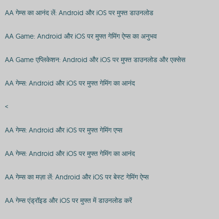
AA गेम्स का आनंद लें: Android और iOS पर मुफ्त डाउनलोड
AA Game: Android और iOS पर मुफ्त गेमिंग ऐप्स का अनुभव
AA Game एप्लिकेशन: Android और iOS पर मुफ्त डाउनलोड और एक्सेस
AA गेम्स: Android और iOS पर मुफ्त गेमिंग का आनंद
<
AA गेम्स: Android और iOS पर मुफ्त गेमिंग एप्स
AA गेम्स: Android और iOS पर मुफ्त गेमिंग का आनंद
AA गेम्स का मज़ा लें: Android और iOS पर बेस्ट गेमिंग ऐप्स
AA गेम्स एंड्रॉइड और iOS पर मुफ्त में डाउनलोड करें