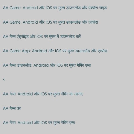
AA Game: Android और iOS पर मुफ्त डाउनलोड और एक्सेस गाइड
AA Game: Android और iOS पर मुफ्त डाउनलोड और एक्सेस
AA गेम्स एंड्रॉइड और iOS पर मुफ्त में डाउनलोड करें
AA Game App: Android और iOS पर मुफ्त डाउनलोड और एक्सेस
AA गेम्स डाउनलोड: Android और iOS पर मुफ्त गेमिंग एप्स
<
AA गेम्स: Android और iOS पर मुफ्त गेमिंग का आनंद
AA गेम्स का
AA गेम्स: Android और iOS पर मुफ्त गेमिंग एप्स