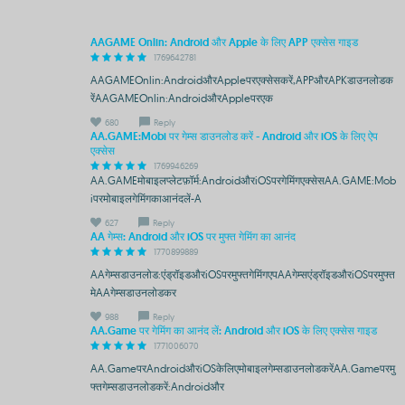
AAGAME Onlin: Android और Apple के लिए APP एक्सेस गाइड
1769642781
AAGAMEOnlin:AndroidऔरAppleपरएक्सेसकरें,APPऔरAPKडाउनलोडक
रेंAAGAMEOnlin:AndroidऔरAppleपरएक
680
Reply
AA.GAME:Mobi पर गेम्स डाउनलोड करें - Android और iOS के लिए ऐप
एक्सेस
1769946269
AA.GAMEमोबाइलप्लेटफ़ॉर्म:AndroidऔरiOSपरगेमिंगएक्सेसAA.GAME:Mob
iपरमोबाइलगेमिंगकाआनंदलें-A
627
Reply
AA गेम्स: Android और iOS पर मुफ्त गेमिंग का आनंद
1770899889
AAगेम्सडाउनलोड:एंड्रॉइडऔरiOSपरमुफ्तगेमिंगएपAAगेम्सएंड्रॉइडऔरiOSपरमुफ्त
मेAAगेम्सडाउनलोडकर
988
Reply
AA.Game पर गेमिंग का आनंद लें: Android और iOS के लिए एक्सेस गाइड
1771006070
AA.GameपरAndroidऔरiOSकेलिएमोबाइलगेम्सडाउनलोडकरेंAA.Gameपरमु
फ्तगेम्सडाउनलोडकरें:Androidऔर