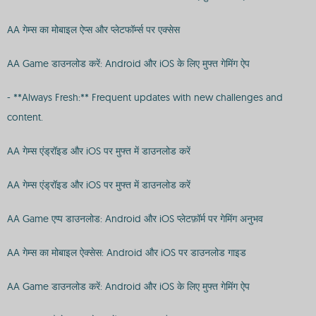
AA गेम्स का मोबाइल ऐप्स और प्लेटफॉर्म्स पर एक्सेस
AA Game डाउनलोड करें: Android और iOS के लिए मुफ्त गेमिंग ऐप
- **Always Fresh:** Frequent updates with new challenges and
content.
AA गेम्स एंड्रॉइड और iOS पर मुफ्त में डाउनलोड करें
AA गेम्स एंड्रॉइड और iOS पर मुफ्त में डाउनलोड करें
AA Game एप्प डाउनलोड: Android और iOS प्लेटफ़ॉर्म पर गेमिंग अनुभव
AA गेम्स का मोबाइल ऐक्सेस: Android और iOS पर डाउनलोड गाइड
AA Game डाउनलोड करें: Android और iOS के लिए मुफ्त गेमिंग ऐप