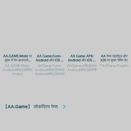
AA.GAME:Mobi पर
AA Game:Funn -
AA Game APK:
AA गेम्स एंड्रॉइड और
मुफ्त में गेम डाउनलोड
Android और iOS पर
Android और iOS पर
iOS पर मुफ्त गेमिंग ऐप
करें - Android और
मज़ेदार गेमिंग अनुभव
डाउनलोड करें
AA.GAME:Mobi-
AAGame:Funn-
AAGame:APKडाउनलोड-
**AAGame:PixelArena*
iOS के लिए APK
AndroidऔरiOSकेलिएमोबाइलएक्सेसगाइडAA.GAME:Mobiपरमोबाइलगेमिंगकाआनंदलें-
AndroidऔरiOSपरमज़ेदारगेमिंगअनुभवAAGame:Funn-
AndroidऔरiOSपरगेमिंगअनुभवAAGameAPK:
Androi
AndroidऔरiOSपरमज़ेदारगेमिंगअनुभव
【AA.Game】 लोकप्रिय गेम्स