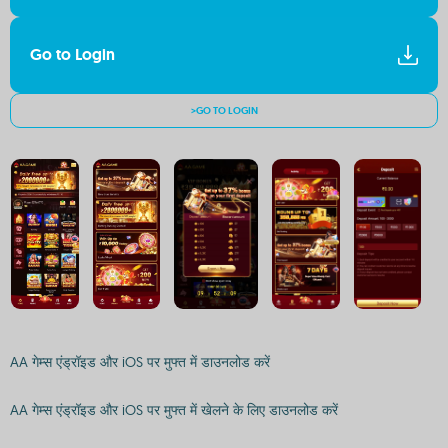
Go to Login
>GO TO LOGIN
AA गेम्स एंड्रॉइड और iOS पर मुफ्त में डाउनलोड करें
AA गेम्स एंड्रॉइड और iOS पर मुफ्त में खेलने के लिए डाउनलोड करें