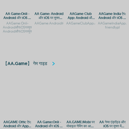
AA Game:Onli -
AA Game: Android
AAGame Club
AAGame India ऐप:
Android और iOS पर
और iOS पर मुफ्त
App: Android और
Android और iOS पर
मुफ्त डाउनलोड
डाउनलोड और एक्सेस
iOS पर डाउनलोड करें
गेमिंग एक्सेस
AAGame:Onli-
AAGame:AndroidऔरiOSकेलिएमुफ्तडाउनलोडऔरगेमिंगएक्सेसAAगेम्सएंड्रॉ
AAGameClubApp:AndroidऔरiOSपरमुफ्तडाउ
AAGameIndiaApp:An
गाइड
AndroidऔरiOSपरमुफ्तगेमिंगएपAAGame:Onli-
friendlypl
AndroidऔरiOSपरमुफ्तगेमिंगएपीकेAAGame:
【AA.Game】 गेम गाइड
AAGAME Offic ऐप:
AA Game:Onli -
AA.GAME:Mobi पर
AA गेम्स एंड्रॉइड और
Android और Apple
Android और iOS पर
मोबाइल गेमिंग का आनंद
iOS पर मुफ्त में