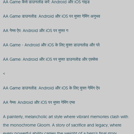
AA Game कैसे डाउनलोड करें: Android और iOS गाइड
AA Game डाउनलोड: Android और iOS पर मुफ्त गेमिंग अनुभव
AA गेम्स ऐप: Android और iOS पर मुफ्त ग
AA Game - Android और iOS के लिए मुफ्त डाउनलोड और प्ले
AA Game: Android और iOS पर मुफ्त डाउनलोड और एक्सेस
<
AA Game डाउनलोड: Android और iOS के लिए मुफ्त गेमिंग ऐप
AA गेम्स: Android और iOS पर मुफ्त गेमिंग एप्स
A painterly, melancholic art style where vibrant memories clash with
the monochrome Gloom. A story of sacrifice and legacy, where
every powerful ability carries the weight of a hero's final story.