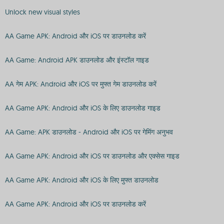
Unlock new visual styles
AA Game APK: Android और iOS पर डाउनलोड करें
AA Game: Android APK डाउनलोड और इंस्टॉल गाइड
AA गेम APK: Android और iOS पर मुफ्त गेम डाउनलोड करें
AA Game APK: Android और iOS के लिए डाउनलोड गाइड
AA Game: APK डाउनलोड - Android और iOS पर गेमिंग अनुभव
AA Game APK: Android और iOS पर डाउनलोड और एक्सेस गाइड
AA Game APK: Android और iOS के लिए मुफ्त डाउनलोड
AA Game APK: Android और iOS पर डाउनलोड करें