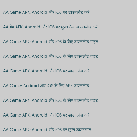
AA Game APK: Android और iOS पर डाउनलोड करें
AA गेम APK: Android और iOS पर मुफ्त गेम्स डाउनलोड करें
AA Game APK: Android और iOS के लिए डाउनलोड गाइड
AA Game APK: Android और iOS के लिए डाउनलोड गाइड
AA Game APK: Android और iOS पर डाउनलोड करें
AA Game: Android और iOS के लिए APK डाउनलोड
AA Game APK: Android और iOS के लिए डाउनलोड गाइड
AA Game APK: Android और iOS पर डाउनलोड करें
AA Game APK: Android और iOS पर मुफ्त डाउनलोड