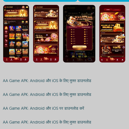
AA Game APK: Android और iOS के लिए मुफ्त डाउनलोड
AA Game APK: Android और iOS के लिए मुफ्त डाउनलोड
AA Game APK: Android और iOS पर डाउनलोड करें
AA Game APK: Android और iOS के लिए मुफ्त डाउनलोड