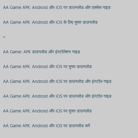
AA Game APK: Android और iOS पर डाउनलोड और एक्सेस गाइड
AA Game APK: Android और iOS के लिए मुफ्त डाउनलोड
<
AA Game: APK डाउनलोड और इंस्टॉलेशन गाइड
AA Game APK: Android और iOS पर मुफ्त डाउनलोड
AA Game APK: Android और iOS पर डाउनलोड और इंस्टॉल गाइड
AA Game APK: Android और iOS पर डाउनलोड और इंस्टॉल गाइड
AA Game APK: Android और iOS पर मुफ्त डाउनलोड
AA Game APK: Android और iOS पर डाउनलोड करें