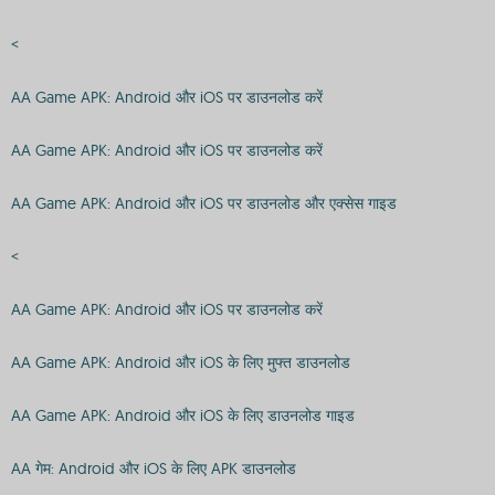
<
AA Game APK: Android और iOS पर डाउनलोड करें
AA Game APK: Android और iOS पर डाउनलोड करें
AA Game APK: Android और iOS पर डाउनलोड और एक्सेस गाइड
<
AA Game APK: Android और iOS पर डाउनलोड करें
AA Game APK: Android और iOS के लिए मुफ्त डाउनलोड
AA Game APK: Android और iOS के लिए डाउनलोड गाइड
AA गेम: Android और iOS के लिए APK डाउनलोड