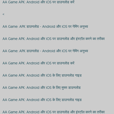
AA Game APK: Android और iOS पर डाउनलोड करें
<
AA Game: APK डाउनलोड - Android और iOS पर गेमिंग अनुभव
AA Game APK: Android और iOS पर डाउनलोड और इंस्टॉल करने का तरीका
AA Game: APK डाउनलोड - Android और iOS पर गेमिंग अनुभव
AA Game APK: Android और iOS पर डाउनलोड करें
AA Game APK: Android और iOS के लिए डाउनलोड गाइड
AA Game APK: Android और iOS के लिए मुफ्त डाउनलोड
AA Game APK: Android और iOS के लिए डाउनलोड गाइड
AA Game APK: Android और iOS पर डाउनलोड और इंस्टॉल करने का तरीका