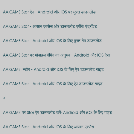
AA.GAME:Stor ऐप - Android और iOS पर मुफ्त डाउनलोड
AA.GAME:Stor - आसान एक्सेस और डाउनलोड एपीके एंड्रॉइड
AA.GAME:Stor - Android और iOS के लिए मुफ्त गेम डाउनलोड
AA.GAME:Stor पर मोबाइल गेमिंग का अनुभव - Android और iOS ऐप्स
AA.GAME: स्टोर - Android और iOS के लिए ऐप डाउनलोड गाइड
AA.GAME:Stor - Android और iOS के लिए ऐप डाउनलोड गाइड
<
AA.GAME पर Stor ऐप डाउनलोड करें: Android और iOS के लिए गाइड
AA.GAME:Stor - Android और iOS के लिए आसान एक्सेस