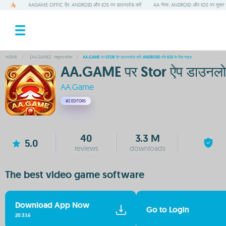
AAGAME OFFIC ऐप: ANDROID और IOS पर डाउनलोड करें
AA गेम्स: ANDROID और IOS पर मुफ्त ग
HOME
/
【AA.GAME】 समुदाय फोरम
/
AA.GAME पर STOR ऐप डाउनलोड करें: ANDROID और IOS के लिए गाइड
AA.GAME पर Stor ऐप डाउनलोड
AA.Game
#2
EDITORS
40
3.3 M
5.0
reviews
downloads
The best video game software
Download App Now
Go to Login
20.3.1.6