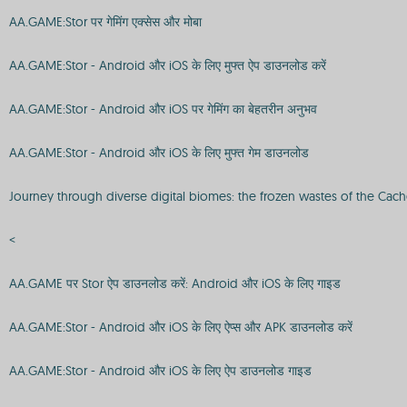
AA.GAME:Stor पर गेमिंग एक्सेस और मोबा
AA.GAME:Stor - Android और iOS के लिए मुफ्त ऐप डाउनलोड करें
AA.GAME:Stor - Android और iOS पर गेमिंग का बेहतरीन अनुभव
AA.GAME:Stor - Android और iOS के लिए मुफ्त गेम डाउनलोड
Journey through diverse digital biomes: the frozen wastes of the Cach
<
AA.GAME पर Stor ऐप डाउनलोड करें: Android और iOS के लिए गाइड
AA.GAME:Stor - Android और iOS के लिए ऐप्स और APK डाउनलोड करें
AA.GAME:Stor - Android और iOS के लिए ऐप डाउनलोड गाइड