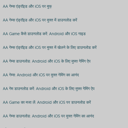
AA गेम्स एंड्रॉइड और iOS पर मुफ्
AA गेम्स एंड्रॉइड और iOS पर मुफ्त में डाउनलोड करें
AA Game कैसे डाउनलोड करें: Android और iOS गाइड
AA गेम्स एंड्रॉइड और iOS पर मुफ्त में खेलने के लिए डाउनलोड करें
AA गेम्स डाउनलोड: Android और iOS के लिए मुफ्त गेमिंग ऐप
AA गेम्स: Android और iOS पर मुफ्त गेमिंग का आनंद
AA गेम डाउनलोड करें: Android और iOS के लिए मुफ्त गेमिंग ऐप
AA Game का मजा लें: Android और iOS पर डाउनलोड करें
AA गेम्स डाउनलोड: Android और iOS पर मुफ्त गेमिंग का आनंद