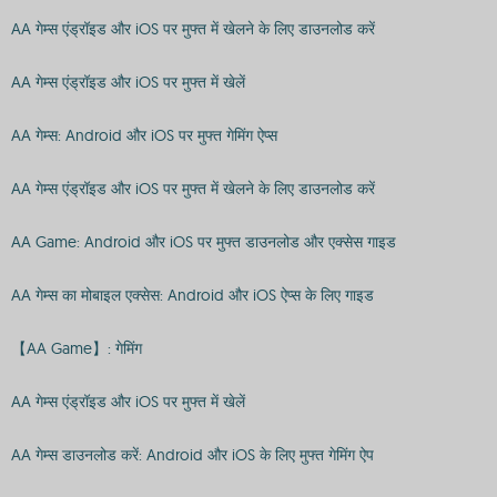
AA गेम्स एंड्रॉइड और iOS पर मुफ्त में खेलने के लिए डाउनलोड करें
AA गेम्स एंड्रॉइड और iOS पर मुफ्त में खेलें
AA गेम्स: Android और iOS पर मुफ्त गेमिंग ऐप्स
AA गेम्स एंड्रॉइड और iOS पर मुफ्त में खेलने के लिए डाउनलोड करें
AA Game: Android और iOS पर मुफ्त डाउनलोड और एक्सेस गाइड
AA गेम्स का मोबाइल एक्सेस: Android और iOS ऐप्स के लिए गाइड
【AA Game】: गेमिंग
AA गेम्स एंड्रॉइड और iOS पर मुफ्त में खेलें
AA गेम्स डाउनलोड करें: Android और iOS के लिए मुफ्त गेमिंग ऐप