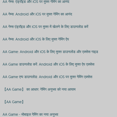
AA गेम्स: एंड्रॉइड और iOS पर मुफ्त गेमिंग का आनंद
AA गेम्स: Android और iOS पर मुफ्त गेमिंग का आनंद
AA गेम्स एंड्रॉइड और iOS पर मुफ्त में खेलने के लिए डाउनलोड करें
AA गेम्स: Android और iOS के लिए मुफ्त गेमिंग ऐप
AA Game: Android और iOS के लिए मुफ्त डाउनलोड और एक्सेस गाइड
AA Game डाउनलोड करें: Android और iOS के लिए मुफ्त ऐप एक्सेस
AA Game एप्प डाउनलोड: Android और iOS पर मुफ्त गेमिंग एक्सेस
【AA Game】 का आधार: गेमिंग अनुभव को नया आयाम
【AA Game】
AA Game - मोबाइल गेमिंग का नया अनुभव