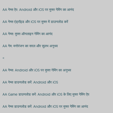
AA गेम्स ऐप: Android और iOS पर मुफ्त गेमिंग का आनंद
AA गेम्स एंड्रॉइड और iOS पर मुफ्त में डाउनलोड करें
AA गेम्स: मुफ्त ऑनलाइन गेमिंग का आनंद
AA गेम: मनोरंजन का सरल और सुलभ अनुभव
<
AA गेम्स: Android और iOS पर मुफ्त गेमिंग का अनुभव
AA गेम्स डाउनलोड करें: Android और iOS
AA Game डाउनलोड करें: Android और iOS के लिए मुफ्त गेमिंग ऐप
AA गेम्स डाउनलोड करें: Android और iOS पर मुफ्त गेमिंग का आनंद