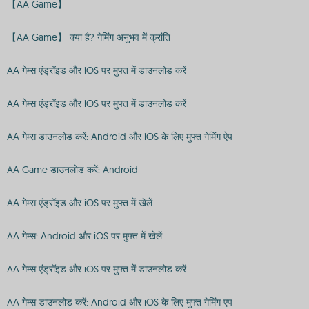
【AA Game】
【AA Game】 क्या है? गेमिंग अनुभव में क्रांति
AA गेम्स एंड्रॉइड और iOS पर मुफ्त में डाउनलोड करें
AA गेम्स एंड्रॉइड और iOS पर मुफ्त में डाउनलोड करें
AA गेम्स डाउनलोड करें: Android और iOS के लिए मुफ्त गेमिंग ऐप
AA Game डाउनलोड करें: Android
AA गेम्स एंड्रॉइड और iOS पर मुफ्त में खेलें
AA गेम्स: Android और iOS पर मुफ्त में खेलें
AA गेम्स एंड्रॉइड और iOS पर मुफ्त में डाउनलोड करें
AA गेम्स डाउनलोड करें: Android और iOS के लिए मुफ्त गेमिंग एप