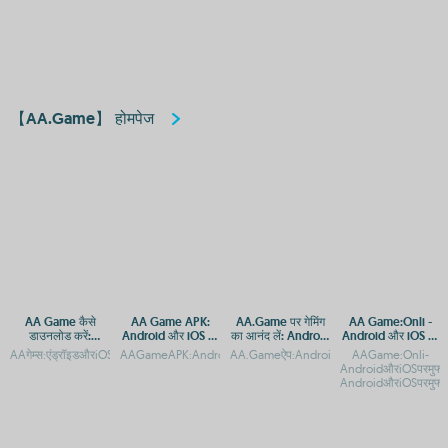
【AA.Game】 होमपेज
AA Game कैसे
AA Game APK:
AA.Game पर गेमिंग
AA Game:Onli -
डाउनलोड करें:
Android और iOS पर
का आनंद लें: Android
Android और iOS पर
Android और iOS
डाउनलोड और इंस्टॉल
और iOS के लिए ऐप
मुफ्त गेमिंग एप
AAगेम्स:एंड्रॉइडऔरiOSपरमुफ्तगेमिंगकाआनंदAAGame:AndroidऔरiOSपरमुफ्तमेंडाउनलोडकरेंऔरखेल
AAGameAPK:AndroidऔरiOSपरडाउनलोडऔरएक्सेसगाइडAAGameAPK
AA.Gameऐप:AndroidऔरiOSपरगेमिंगकाबेहतरीन
AAGame:Onli-
गाइड
करने का तरीका
डाउनलोड करें
AndroidऔरiOSपरमुफ्त
AndroidऔरiOSपरमुफ्तगे