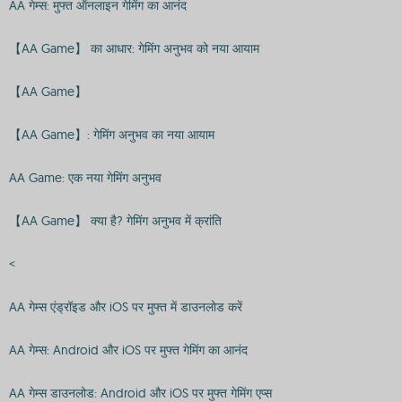
AA गेम्स: मुफ्त ऑनलाइन गेमिंग का आनंद
【AA Game】 का आधार: गेमिंग अनुभव को नया आयाम
【AA Game】
【AA Game】: गेमिंग अनुभव का नया आयाम
AA Game: एक नया गेमिंग अनुभव
【AA Game】 क्या है? गेमिंग अनुभव में क्रांति
<
AA गेम्स एंड्रॉइड और iOS पर मुफ्त में डाउनलोड करें
AA गेम्स: Android और iOS पर मुफ्त गेमिंग का आनंद
AA गेम्स डाउनलोड: Android और iOS पर मुफ्त गेमिंग एप्स