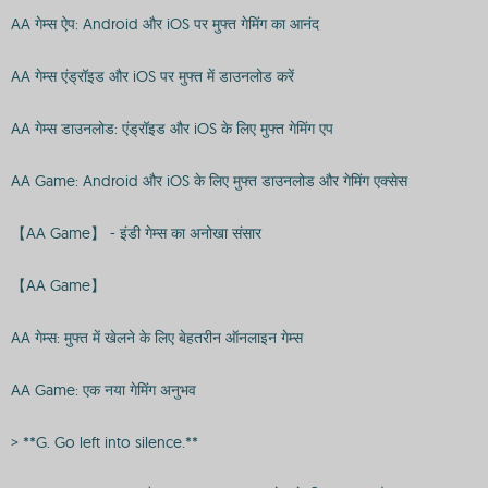
AA गेम्स ऐप: Android और iOS पर मुफ्त गेमिंग का आनंद
AA गेम्स एंड्रॉइड और iOS पर मुफ्त में डाउनलोड करें
AA गेम्स डाउनलोड: एंड्रॉइड और iOS के लिए मुफ्त गेमिंग एप
AA Game: Android और iOS के लिए मुफ्त डाउनलोड और गेमिंग एक्सेस
【AA Game】 - इंडी गेम्स का अनोखा संसार
【AA Game】
AA गेम्स: मुफ्त में खेलने के लिए बेहतरीन ऑनलाइन गेम्स
AA Game: एक नया गेमिंग अनुभव
> **G. Go left into silence.**