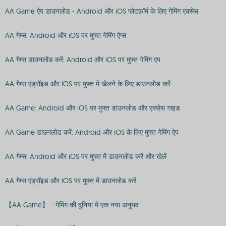
AA Game ऐप डाउनलोड - Android और iOS प्लेटफ़ॉर्म के लिए गेमिंग एक्सेस
AA गेम्स: Android और iOS पर मुफ्त गेमिंग ऐप्स
AA गेम्स डाउनलोड करें: Android और iOS पर मुफ्त गेमिंग एप
AA गेम्स एंड्रॉइड और iOS पर मुफ्त में खेलने के लिए डाउनलोड करें
AA Game: Android और iOS पर मुफ्त डाउनलोड और एक्सेस गाइड
AA Game डाउनलोड करें: Android और iOS के लिए मुफ्त गेमिंग ऐप
AA गेम्स: Android और iOS पर मुफ्त में डाउनलोड करें और खेलें
AA गेम्स एंड्रॉइड और iOS पर मुफ्त में डाउनलोड करें
【AA Game】 - गेमिंग की दुनिया में एक नया अनुभव