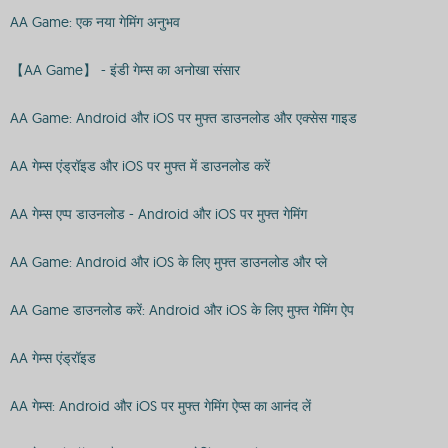
AA Game: एक नया गेमिंग अनुभव
【AA Game】 - इंडी गेम्स का अनोखा संसार
AA Game: Android और iOS पर मुफ्त डाउनलोड और एक्सेस गाइड
AA गेम्स एंड्रॉइड और iOS पर मुफ्त में डाउनलोड करें
AA गेम्स एप्प डाउनलोड - Android और iOS पर मुफ्त गेमिंग
AA Game: Android और iOS के लिए मुफ्त डाउनलोड और प्ले
AA Game डाउनलोड करें: Android और iOS के लिए मुफ्त गेमिंग ऐप
AA गेम्स एंड्रॉइड
AA गेम्स: Android और iOS पर मुफ्त गेमिंग ऐप्स का आनंद लें