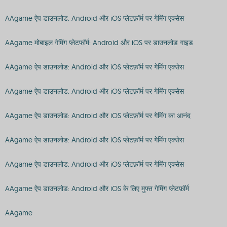
AAgame ऐप डाउनलोड: Android और iOS प्लेटफ़ॉर्म पर गेमिंग एक्सेस
AAgame मोबाइल गेमिंग प्लेटफॉर्म: Android और iOS पर डाउनलोड गाइड
AAgame ऐप डाउनलोड: Android और iOS प्लेटफ़ॉर्म पर गेमिंग एक्सेस
AAgame ऐप डाउनलोड: Android और iOS प्लेटफ़ॉर्म पर गेमिंग एक्सेस
AAgame ऐप डाउनलोड: Android और iOS प्लेटफ़ॉर्म पर गेमिंग का आनंद
AAgame ऐप डाउनलोड: Android और iOS प्लेटफ़ॉर्म पर गेमिंग एक्सेस
AAgame ऐप डाउनलोड: Android और iOS प्लेटफ़ॉर्म पर गेमिंग एक्सेस
AAgame ऐप डाउनलोड: Android और iOS के लिए मुफ्त गेमिंग प्लेटफ़ॉर्म
AAgame