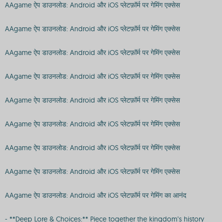
AAgame ऐप डाउनलोड: Android और iOS प्लेटफ़ॉर्म पर गेमिंग एक्सेस
AAgame ऐप डाउनलोड: Android और iOS प्लेटफ़ॉर्म पर गेमिंग एक्सेस
AAgame ऐप डाउनलोड: Android और iOS प्लेटफ़ॉर्म पर गेमिंग एक्सेस
AAgame ऐप डाउनलोड: Android और iOS प्लेटफ़ॉर्म पर गेमिंग एक्सेस
AAgame ऐप डाउनलोड: Android और iOS प्लेटफ़ॉर्म पर गेमिंग एक्सेस
AAgame ऐप डाउनलोड: Android और iOS प्लेटफ़ॉर्म पर गेमिंग एक्सेस
AAgame ऐप डाउनलोड: Android और iOS प्लेटफ़ॉर्म पर गेमिंग एक्सेस
AAgame ऐप डाउनलोड: Android और iOS प्लेटफ़ॉर्म पर गेमिंग एक्सेस
AAgame ऐप डाउनलोड: Android और iOS प्लेटफ़ॉर्म पर गेमिंग का आनंद
- **Deep Lore & Choices:** Piece together the kingdom’s history