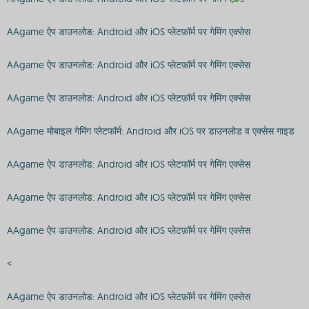
AAgame ऐप डाउनलोड: Android और iOS प्लेटफ़ॉर्म पर गेमिंग एक्सेस
AAgame ऐप डाउनलोड: Android और iOS प्लेटफ़ॉर्म पर गेमिंग एक्सेस
AAgame ऐप डाउनलोड: Android और iOS प्लेटफ़ॉर्म पर गेमिंग एक्सेस
AAgame मोबाइल गेमिंग प्लेटफॉर्म: Android और iOS पर डाउनलोड व एक्सेस गाइड
AAgame ऐप डाउनलोड: Android और iOS प्लेटफॉर्म पर गेमिंग एक्सेस
AAgame ऐप डाउनलोड: Android और iOS प्लेटफ़ॉर्म पर गेमिंग एक्सेस
AAgame ऐप डाउनलोड: Android और iOS प्लेटफ़ॉर्म पर गेमिंग एक्सेस
<
AAgame ऐप डाउनलोड: Android और iOS प्लेटफ़ॉर्म पर गेमिंग एक्सेस