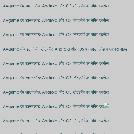
AAgame ऐप डाउनलोड: Android और iOS प्लेटफ़ॉर्म पर गेमिंग एक्सेस
AAgame ऐप डाउनलोड: Android और iOS प्लेटफ़ॉर्म पर गेमिंग एक्सेस
AAgame ऐप डाउनलोड: Android और iOS प्लेटफ़ॉर्म पर गेमिंग एक्सेस
AAgame मोबाइल गेमिंग प्लेटफॉर्म: Android और iOS पर डाउनलोड व एक्सेस गाइड
AAgame ऐप डाउनलोड: Android और iOS प्लेटफ़ॉर्म पर गेमिंग एक्सेस
AAgame ऐप डाउनलोड: Android और iOS प्लेटफ़ॉर्म पर गेमिंग एक्सेस
AAgame ऐप डाउनलोड: Android और iOS प्लेटफ़ॉर्म पर गेमिंग एक्सेस
AAgame ऐप डाउनलोड: Android और iOS प्लेटफ़ॉर्म पर गेमिंग एक
AAgame ऐप डाउनलोड: Android और iOS प्लेटफ़ॉर्म पर गेमिंग एक्सेस