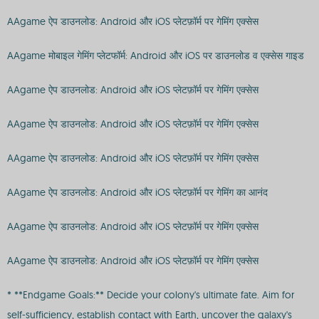
AAgame ऐप डाउनलोड: Android और iOS प्लेटफ़ॉर्म पर गेमिंग एक्सेस
AAgame मोबाइल गेमिंग प्लेटफॉर्म: Android और iOS पर डाउनलोड व एक्सेस गाइड
AAgame ऐप डाउनलोड: Android और iOS प्लेटफ़ॉर्म पर गेमिंग एक्सेस
AAgame ऐप डाउनलोड: Android और iOS प्लेटफ़ॉर्म पर गेमिंग एक्सेस
AAgame ऐप डाउनलोड: Android और iOS प्लेटफ़ॉर्म पर गेमिंग एक्सेस
AAgame ऐप डाउनलोड: Android और iOS प्लेटफ़ॉर्म पर गेमिंग का आनंद
AAgame ऐप डाउनलोड: Android और iOS प्लेटफ़ॉर्म पर गेमिंग एक्सेस
AAgame ऐप डाउनलोड: Android और iOS प्लेटफ़ॉर्म पर गेमिंग एक्सेस
* **Endgame Goals:** Decide your colony's ultimate fate. Aim for
self-sufficiency, establish contact with Earth, uncover the galaxy's