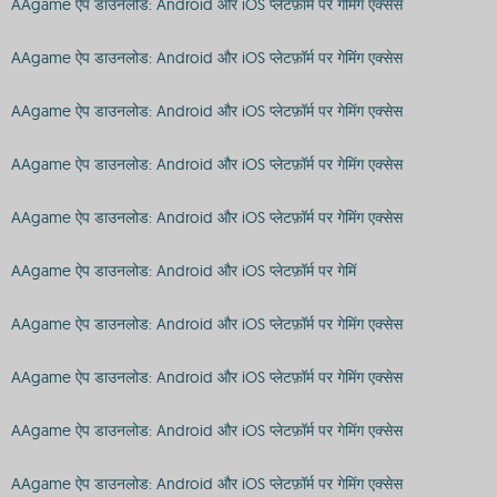
AAgame ऐप डाउनलोड: Android और iOS प्लेटफ़ॉर्म पर गेमिंग एक्सेस
AAgame ऐप डाउनलोड: Android और iOS प्लेटफ़ॉर्म पर गेमिंग एक्सेस
AAgame ऐप डाउनलोड: Android और iOS प्लेटफ़ॉर्म पर गेमिंग एक्सेस
AAgame ऐप डाउनलोड: Android और iOS प्लेटफ़ॉर्म पर गेमिंग एक्सेस
AAgame ऐप डाउनलोड: Android और iOS प्लेटफ़ॉर्म पर गेमिंग एक्सेस
AAgame ऐप डाउनलोड: Android और iOS प्लेटफ़ॉर्म पर गेमिं
AAgame ऐप डाउनलोड: Android और iOS प्लेटफ़ॉर्म पर गेमिंग एक्सेस
AAgame ऐप डाउनलोड: Android और iOS प्लेटफ़ॉर्म पर गेमिंग एक्सेस
AAgame ऐप डाउनलोड: Android और iOS प्लेटफ़ॉर्म पर गेमिंग एक्सेस
AAgame ऐप डाउनलोड: Android और iOS प्लेटफ़ॉर्म पर गेमिंग एक्सेस