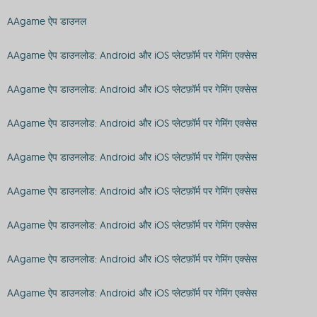
AAgame ऐप डाउनल
AAgame ऐप डाउनलोड: Android और iOS प्लेटफ़ॉर्म पर गेमिंग एक्सेस
AAgame ऐप डाउनलोड: Android और iOS प्लेटफ़ॉर्म पर गेमिंग एक्सेस
AAgame ऐप डाउनलोड: Android और iOS प्लेटफ़ॉर्म पर गेमिंग एक्सेस
AAgame ऐप डाउनलोड: Android और iOS प्लेटफ़ॉर्म पर गेमिंग एक्सेस
AAgame ऐप डाउनलोड: Android और iOS प्लेटफ़ॉर्म पर गेमिंग एक्सेस
AAgame ऐप डाउनलोड: Android और iOS प्लेटफ़ॉर्म पर गेमिंग एक्सेस
AAgame ऐप डाउनलोड: Android और iOS प्लेटफ़ॉर्म पर गेमिंग एक्सेस
AAgame ऐप डाउनलोड: Android और iOS प्लेटफ़ॉर्म पर गेमिंग एक्सेस